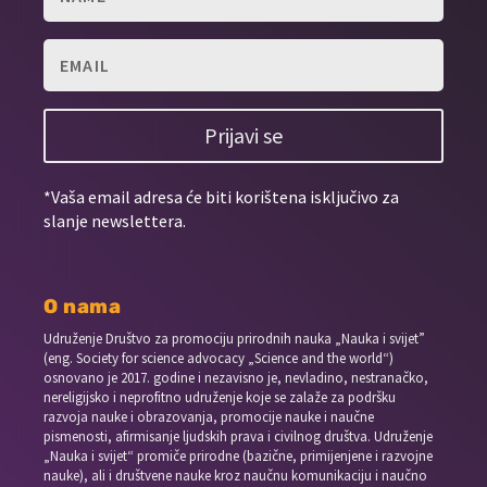
Prijavi se
*Vaša email adresa će biti korištena isključivo za
slanje newslettera.
O nama
Udruženje Društvo za promociju prirodnih nauka „Nauka i svijet”
(eng. Society for science advocacy „Science and the world“)
osnovano je 2017. godine i nezavisno je, nevladino, nestranačko,
nereligijsko i neprofitno udruženje koje se zalaže za podršku
razvoja nauke i obrazovanja, promocije nauke i naučne
pismenosti, afirmisanje ljudskih prava i civilnog društva. Udruženje
„Nauka i svijet“ promiče prirodne (bazične, primijenjene i razvojne
nauke), ali i društvene nauke kroz naučnu komunikaciju i naučno