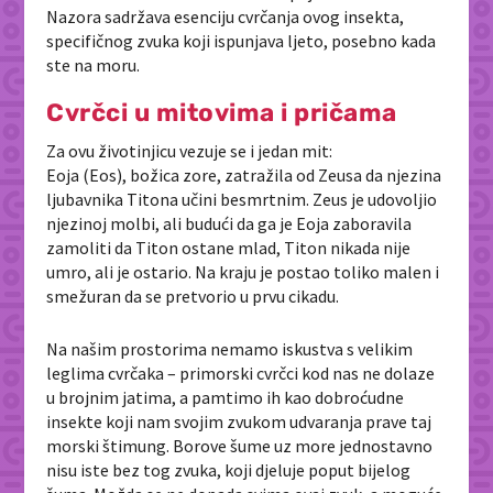
Nazora sadržava esenciju cvrčanja ovog insekta,
specifičnog zvuka koji ispunjava ljeto, posebno kada
ste na moru.
Cvrčci u mitovima i pričama
Za ovu životinjicu vezuje se i jedan mit:
Eoja (Eos), božica zore, zatražila od Zeusa da njezina
ljubavnika Titona učini besmrtnim. Zeus je udovoljio
njezinoj molbi, ali budući da ga je Eoja zaboravila
zamoliti da Titon ostane mlad, Titon nikada nije
umro, ali je ostario. Na kraju je postao toliko malen i
smežuran da se pretvorio u prvu cikadu.
Na našim prostorima nemamo iskustva s velikim
leglima cvrčaka – primorski cvrčci kod nas ne dolaze
u brojnim jatima, a pamtimo ih kao dobroćudne
insekte koji nam svojim zvukom udvaranja prave taj
morski štimung. Borove šume uz more jednostavno
nisu iste bez tog zvuka, koji djeluje poput bijelog