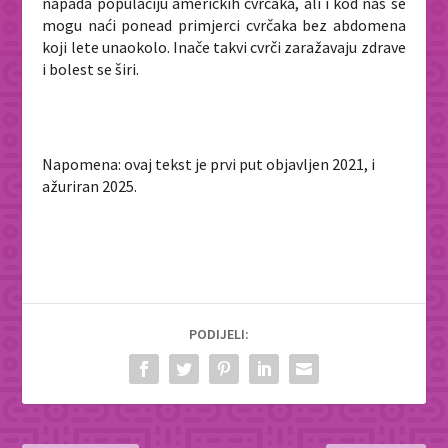
napada populaciju američkih cvrčaka, ali i kod nas se
mogu naći ponead primjerci cvrčaka bez abdomena
koji lete unaokolo. Inače takvi cvrči zaražavaju zdrave
i bolest se širi.
Napomena: ovaj tekst je prvi put objavljen 2021, i
ažuriran 2025.
PODIJELI: