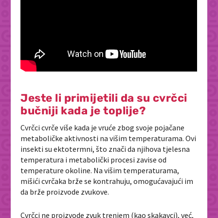
Jeste li primijetili da su cvrčci
bučniji kada je toplije?
Cvrčci cvrče više kada je vruće zbog svoje pojačane
metaboličke aktivnosti na višim temperaturama. Ovi
insekti su ektotermni, što znači da njihova tjelesna
temperatura i metabolički procesi zavise od
temperature okoline. Na višim temperaturama,
mišići cvrčaka brže se kontrahuju, omogućavajući im
da brže proizvode zvukove.
Cvrčci ne proizvode zvuk trenjem (kao skakavci), već,