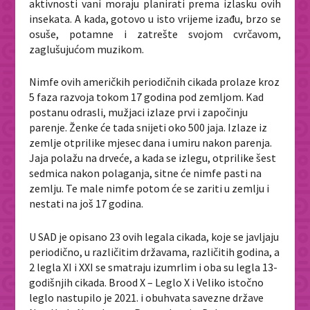
aktivnosti vani moraju planirati prema izlasku ovih
insekata. A kada, gotovo u isto vrijeme izađu, brzo se
osuše, potamne i zatrešte svojom cvrčavom,
zaglušujućom muzikom.
Nimfe ovih američkih periodičnih cikada prolaze kroz
5 faza razvoja tokom 17 godina pod zemljom. Kad
postanu odrasli, mužjaci izlaze prvi i započinju
parenje. Ženke će tada snijeti oko 500 jaja. Izlaze iz
zemlje otprilike mjesec dana i umiru nakon parenja.
Jaja polažu na drveće, a kada se izlegu, otprilike šest
sedmica nakon polaganja, sitne će nimfe pasti na
zemlju. Te male nimfe potom će se zariti u zemlju i
nestati na još 17 godina.
U SAD je opisano 23 ovih legala cikada, koje se javljaju
periodično, u različitim državama, različitih godina, a
2 legla XI i XXI se smatraju izumrlim i oba su legla 13-
godišnjih cikada. Brood X – Leglo X i Veliko istočno
leglo nastupilo je 2021. i obuhvata savezne države