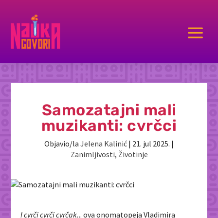
a
Samozatajni mali
muzikanti: cvrčci
Objavio/la
Jelena Kalinić
|
21. jul 2025.
|
Zanimljivosti
,
Životinje
I cvrči cvrči cvrčak.
.. ova onomatopeja Vladimira