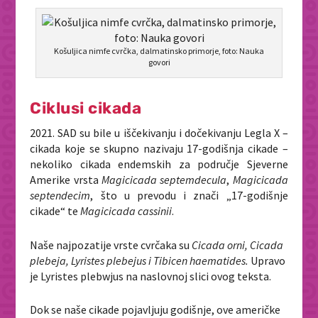
Košuljica nimfe cvrčka, dalmatinsko primorje, foto: Nauka
govori
Ciklusi cikada
2021. SAD su bile u iščekivanju i dočekivanju Legla X –
cikada koje se skupno nazivaju 17-godišnja cikade –
nekoliko cikada endemskih za područje Sjeverne
Amerike vrsta
Magicicada septemdecula
,
Magicicada
septendecim
, što u prevodu i znači „17-godišnje
cikade“ te
Magicicada cassinii
.
Naše najpozatije vrste cvrčaka su
Cicada orni, Cicada
plebeja, Lyristes plebejus i Tibicen haematides.
Upravo
je Lyristes plebwjus na naslovnoj slici ovog teksta.
Dok se naše cikade pojavljuju godišnje, ove američke