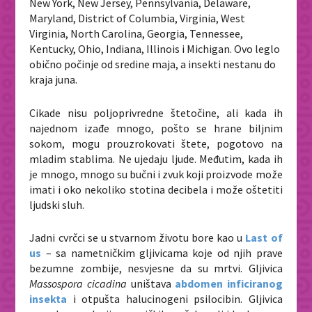
New York, New Jersey, Pennsylvania, Delaware,
Maryland, District of Columbia, Virginia, West
Virginia, North Carolina, Georgia, Tennessee,
Kentucky, Ohio, Indiana, Illinois i Michigan. Ovo leglo
obično počinje od sredine maja, a insekti nestanu do
kraja juna.
Cikade nisu poljoprivredne štetočine, ali kada ih
najednom izađe mnogo, pošto se hrane biljnim
sokom, mogu prouzrokovati štete, pogotovo na
mladim stablima. Ne ujedaju ljude. Međutim, kada ih
je mnogo, mnogo su bučni i zvuk koji proizvode može
imati i oko nekoliko stotina decibela i može oštetiti
ljudski sluh.
Jadni cvrčci se u stvarnom životu bore kao u
Last of
us
– sa nametničkim gljivicama koje od njih prave
bezumne zombije, nesvjesne da su mrtvi. Gljivica
Massospora
cicadina
uništava
abdomen inficiranog
insekta
i otpušta halucinogeni psilocibin. Gljivica