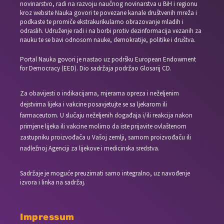
novinarstvo, radi na razvoju naučnog novinarstva u BiH i regionu
kroz website Nauka govori te povezane kanale društvenih mreža i
podkaste te promiče ekstrakurikularno obrazovanje mladih i
odraslih. Udruženje radi i na borbi protiv dezinformacija vezanih za
nauku te se bavi odnosom nauke, demokratije, politike i društva.
Portal Nauka govori je nastao uz podršku European Endowment
for Democracy (EED). Dio sadržaja podržao Glosarij CD.
Za obavijesti o indikacijama, mjerama opreza i neželjenim
dejstvima lijeka i vakcine posavjetujte se sa ljekarom ili
farmaceutom. U slučaju neželjenih događaja i/ili reakcija nakon
primjene lijeka ili vakcine molimo da iste prijavite ovlaštenom
zastupniku proizvođača u Vašoj zemlji, samom proizvođaču ili
nadležnoj Agenciji za lijekove i medicinska sredstva.
Sadržaje je moguće preuzimati samo integralno, uz navođenje
izvora i linka na sadržaj.
Impressum