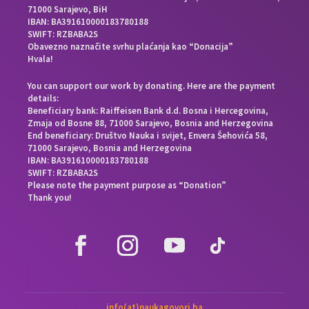
71000 Sarajevo, BiH
IBAN: BA391610000183780188
SWIFT: RZBABA2S
Obavezno naznačite svrhu plaćanja kao “Donacija”
Hvala!
You can support our work by donating. Here are the payment
details:
Beneficiary bank: Raiffeisen Bank d.d. Bosna i Hercegovina,
Zmaja od Bosne 88, 71000 Sarajevo, Bosnia and Herzegovina
End beneficiary: Društvo Nauka i svijet, Envera Šehovića 58,
71000 Sarajevo, Bosnia and Herzegovina
IBAN: BA391610000183780188
SWIFT: RZBABA2S
Please note the payment purpose as “Donation”
Thank you!
info(at)naukagovori.ba