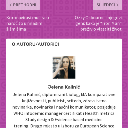
PRETHODNI
SLJEDEĆI
Koronavirusi mutiraju
Ozzy Osbourne i njegovi
naročito u mladim
geni: kako je “Iron Man”
šišmišima
preživio vlastiti život
O AUTORU/AUTORICI
Jelena Kalinić
Jelena Kalinić, diplomirani biolog, MA komparativne
književnosti, publicist, scitech, zdravstvena
novinarka, novinarka i naučni komunikator, posjeduje
WHO infodemic manager certifikat i Health metrics
Study design & Evidence based medicine
trening. Drugo mjesto u izboru za European Science