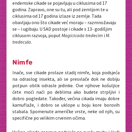
endemske cikade se pojavljuju u ciklusima od 17
godina. Zapravo, one su tu, ali pod zemljom te u
ciklusima od 17 godina izlaze iz zemlje. Tada
obavljaju ono što cikade već moraju – razmnožavaju
se – i ugibaju. U SAD postoje i cikade s 13- godišjim
ciklusom razvoja, poput
Magicicada tredecim
i
M.
tredecula
.
Nimfe
Inače, sve cikade prolaze stadij nimfe, koja podsjeća
na odraslog insekta, ali se presvlače dok ne dobiju
potpun oblik odrasle jedinke. Ove njihove košuljice
ćete moći naći po deblima ako budete strpljivi i
dobro pogledate. Također, većina cikada imaju dobre
kamuflaže, i dobro se uklope u boju kore borovih
stabala. Spomenute američke vrste, neke od njih, su
specifične po velikim crvenim očima.
Većina cikada zapravo podsjeća na oveću muhu i ljudi