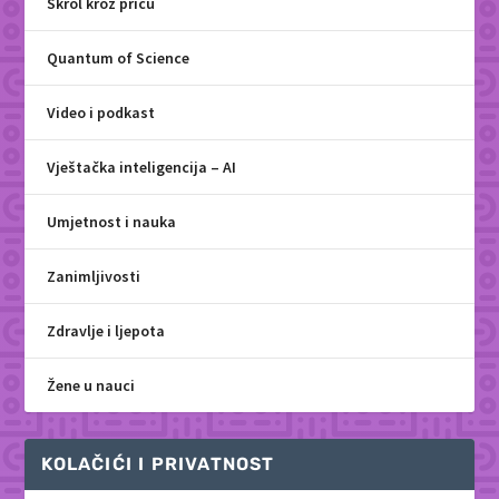
Skrol kroz priču
Quantum of Science
Video i podkast
Vještačka inteligencija – AI
Umjetnost i nauka
Zanimljivosti
Zdravlje i ljepota
Žene u nauci
KOLAČIĆI I PRIVATNOST