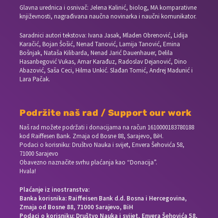
Glavna urednica i osnivač: Jelena Kalinić, biolog, MA komparativne
književnosti, nagrađivana naučna novinarka i naučni komunikator.
Saradnici autori tekstova: Ivana Jasak, Mladen Obrenović, Lidija
Karačić, Bojan Šošić, Nenad Tanović, Lamija Tanović, Emina
Bošnjak, Nataša Kilibarda, Nenad Jarić Dauenhauer, Delila
Hasanbegović Vukas, Amar Karađuz, Radoslav Dejanović, Dino
Abazović, Saša Ceci, Hilma Unkić. Slađan Tomić, Andrej Madunić i
Lara Pačak.
Podržite naš rad / Support our work
Naš rad možete podržati i donacijama na račun
1610000183780188
kod Raiffesen Bank. Zmaja od Bosne 88, Sarajevo, BiH.
Podaci o korisniku: Društvo Nauka i svijet, Envera Šehovića 58,
71000 Sarajevo
Obavezno naznačite svrhu plaćanja kao “Donacija”.
Hvala!
Plaćanje iz inostranstva:
Banka korisnika: Raiffeisen Bank d.d. Bosna i Hercegovina,
Zmaja od Bosne 88, 71000 Sarajevo, BiH
Podaci o korisniku: Društvo Nauka i svijet, Envera Šehovića 58,