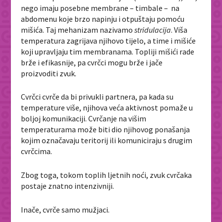
nego imaju posebne membrane – timbale – na
abdomenu koje brzo napinju i otpuštaju pomoću
mišića. Taj mehanizam nazivamo
stridulacija
. Viša
temperatura zagrijava njihovo tijelo, a time i mišiće
koji upravljaju tim membranama. Topliji mišići rade
brže i efikasnije, pa cvrčci mogu brže i jače
proizvoditi zvuk.
Cvrčci cvrče da bi privukli partnera, pa kada su
temperature više, njihova veća aktivnost pomaže u
boljoj komunikaciji. Cvrčanje na višim
temperaturama može biti dio njihovog ponašanja
kojim označavaju teritorij ili komuniciraju s drugim
cvrčcima.
Zbog toga, tokom toplih ljetnih noći, zvuk cvrčaka
postaje znatno intenzivniji.
Inače, cvrče samo mužjaci.