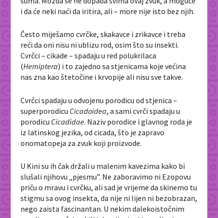
šuma. Možda se ne dopada svima ovaj zvuk, a moguće
i da će neki naći da iritira, ali – more nije isto bez njih.
Često miješamo cvrčke, skakavce i zrikavce i treba
reći da oni nisu ni ublizu rod, osim što su insekti.
Cvrčci – cikade – spadaju u red polukrilaca
(
Hemiptera
) i to zajedno sa stjenicama koje većina
nas zna kao štetočine i krvopije ali nisu sve takve.
Cvrčci spadaju u odvojenu porodicu od stjenica –
superporodicu
Cicadoidea
, a sami cvrči spadaju u
porodicu
Cicadidae
. Naziv porodice i glavnog roda je
iz latinskog jezika, od cicada, što je zapravo
onomatopeja za zvuk koji proizvode.
U Kini su ih čak držali u malenim kavezima kako bi
slušali njihovu „pjesmu”. Ne zaboravimo ni Ezopovu
priču o mravu i cvrčku, ali sad je vrijeme da skinemo tu
stigmu sa ovog insekta, da nije ni lijen ni bezobrazan,
nego zaista fascinantan. U nekim dalekoistočnim