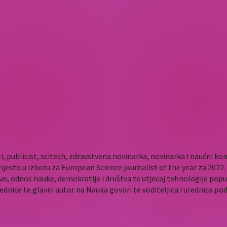
i, publicist, scitech, zdravstvena novinarka, novinarka i naučni 
mjesto u izboru za European Science journalist of the year za 202
vo, odnos nauke, demokratije i društva te utjecaj tehnologije popu
rednice te glavni autor na Nauka govori te voditeljica i urednica p