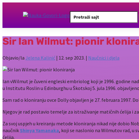
Search
for:
Sir Ian Wilmut: pionir klonir
Objavio/la
Jelena Kalinić
|
12. sep 2023.
|
Naučnici i djela
Ian vWilmut je čuveni engleski embriolog koji je 1996. godine nad
u Institutu Roslin u Edinburghu u Škotskoj 5. jula 1996. objavljeno
Sam rad o kloniranju ovce Dolly objavljen je 27. februara 1997. Dolly
Njegov je rad postavio temelje za istraživanje matičnih ćelija i z
Za svoj uspjeh u kreiranju metode kloniranja nikad nije dobio No
naučnik
Shinya Yamanaka
, koji se naslonio na Wilmutov rad, u s
ćelija.