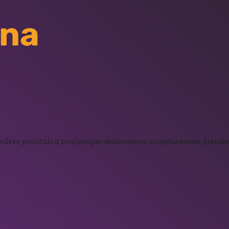
 na
žete pročitati o posljednjim dešavanjima u svijetu nauke, trendov