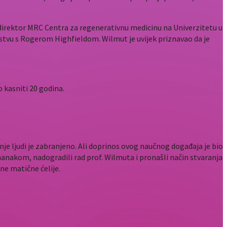
 direktor MRC Centra za regenerativnu medicinu na Univerzitetu u
rstvu s Rogerom Highfieldom. Wilmut je uvijek priznavao da je
o kasniti 20 godina.
anje ljudi je zabranjeno. Ali doprinos ovog naučnog događaja je bio
anakom, nadogradili rad prof. Wilmuta i pronašli način stvaranja
ne matične ćelije.