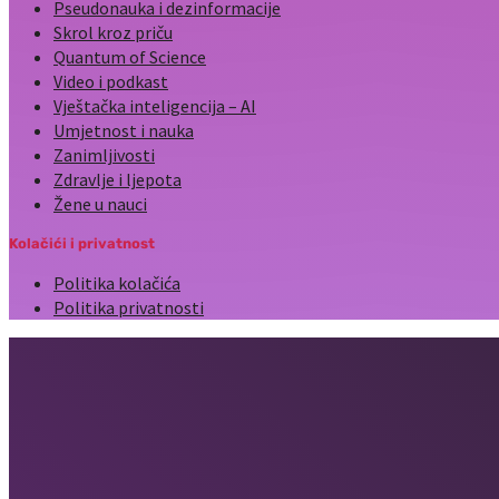
Pseudonauka i dezinformacije
Skrol kroz priču
Quantum of Science
Video i podkast
Vještačka inteligencija – AI
Umjetnost i nauka
Zanimljivosti
Zdravlje i ljepota
Žene u nauci
Kolačići i privatnost
Politika kolačića
Politika privatnosti