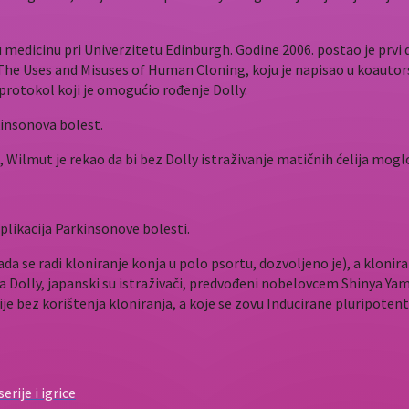
 medicinu pri Univerzitetu Edinburgh. Godine 2006. postao je prvi
: The Uses and Misuses of Human Cloning, koju je napisao u koauto
protokol koji je omogućio rođenje Dolly.
kinsonova bolest.
, Wilmut je rekao da bi bez Dolly istraživanje matičnih ćelija mogl
plikacija Parkinsonove bolesti.
ada se radi kloniranje konja u polo psortu, dozvoljeno je), a klonir
 Dolly, japanski su istraživači, predvođeni nobelovcem Shinya Yam
ije bez korištenja kloniranja, a koje se zovu Inducirane pluripotent
rije i igrice