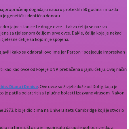
 najpropraćeniji događaj u nauci u proteklih 50 godina i možda
ja je genetički identična donoru.
edro jajne stanice te druge ovce – takva ćelija se naziva
jena sa tjelesnom ćelijom prve ovce. Dakle, ćelija koja je nekad
jelesne ćelije sa kojom je spojena.
izjavili kako su odabrali ovo ime jer Parton “posjeduje impresivan
isti kao kao ovce od koje je DNK prebačena u jajnu ćeliju. Ovaj način
bie, Diana i Denise
. Ove ovce su živjele duže od Dolly, koja je
o je patila od artritisa i plućne bolesti izazvane virusom. Nakon
ne 1973. bio je dio tima na Univerzitetu Cambridge koji je stvorio
io na farmi, što ga je inspirisalo da upiše poljoprivredu, a