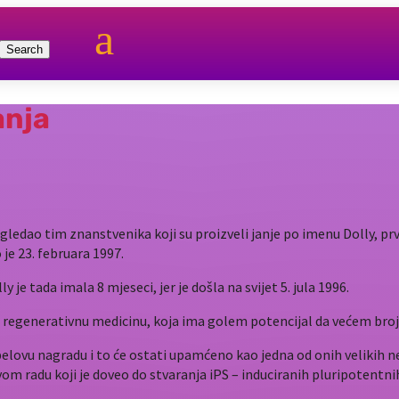
a
anja
gledao tim znanstvenika koji su proizveli janje po imenu Dolly, pr
 je 23. februara 1997.
 je tada imala 8 mjeseci, jer je došla na svijet 5. jula 1996.
a regenerativnu medicinu, koja ima golem potencijal da većem broju 
belovu nagradu i to će ostati upamćeno kao jedna od onih velikih 
vom radu koji je doveo do stvaranja iPS – induciranih pluripotentnih 