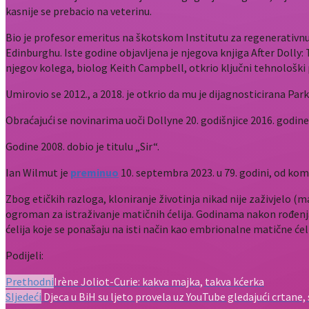
kasnije se prebacio na veterinu.
Bio je profesor emeritus na škotskom Institutu za regenerativnu
Edinburghu. Iste godine objavljena je njegova knjiga After Dolly
njegov kolega, biolog Keith Campbell, otkrio ključni tehnološki 
Umirovio se 2012., a 2018. je otkrio da mu je dijagnosticirana Par
Obraćajući se novinarima uoči Dollyne 20. godišnjice 2016. godine
Godine 2008. dobio je titulu „Sir“.
Ian Wilmut je
preminuo
10. septembra 2023. u 79. godini, od kom
Zbog etičkih razloga, kloniranje životinja nikad nije zaživjelo (m
ogroman za istraživanje matičnih ćelija. Godinama nakon rođenja
ćelija koje se ponašaju na isti način kao embrionalne matične ćel
Podijeli:
Prethodni
Irène Joliot-Curie: kakva majka, takva kćerka
Sljedeći
Djeca u BiH su ljeto provela uz YouTube gledajući crtane, se