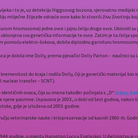
 vijeka i to je, uz detekciju Higgsovog bozona, vjerovatno medijski
ju mliječne žlijezde odrasle ovce kako bi stvorili živu životinju ko
turom hromosoma) jedne ovce i jajnu ćeliju druge ovce. Uklonili su j
 uklonjena sva genetička informacije te ovce. Zatim je ta ćelija spo
m pomoću elektro-šokova, dobila diploidnu garnituru hromosoma t
ca je dobila ime Dolly, prema pjevačici Dolly Parton – naučnici su 
bremenitost do kraja i rodila Dolly, čiji je genetički materijal bio 
l nuclear transfer – SCNT).
 identičnih ovaca, čija su imena također počinjala s „D“:
Daisy, Deb
 njene pasmine. Uspavana je 2003., u dobi od šest godina, nakon št
tske, gdje je izložena od 2003. godine.
ručju veterinarske nauke i krioprezervacije od kasnih 1960-ih. Godi
1944. godine, u mjestu Hampton Lucy u Engleskoj. U djetinjstvu je rad