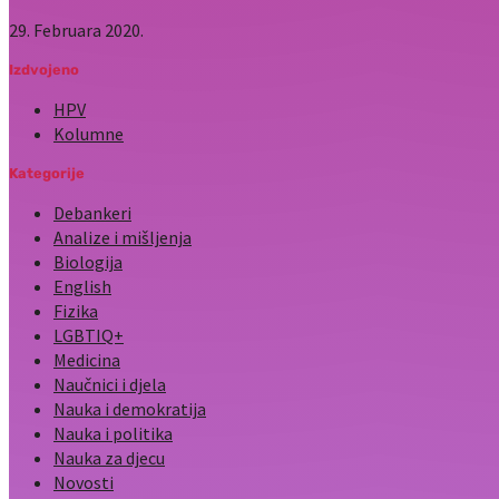
29. Februara 2020.
Izdvojeno
HPV
Kolumne
Kategorije
Debankeri
Analize i mišljenja
Biologija
English
Fizika
LGBTIQ+
Medicina
Naučnici i djela
Nauka i demokratija
Nauka i politika
Nauka za djecu
Novosti