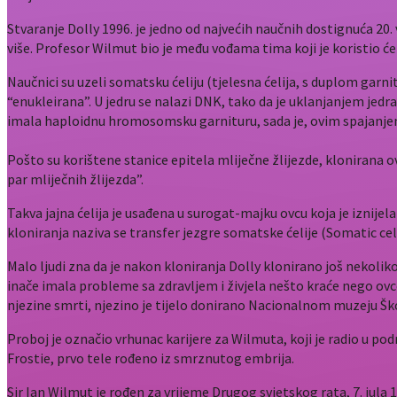
Stvaranje Dolly 1996. je jedno od najvećih naučnih dostignuća 20.
više. Profesor Wilmut bio je među vođama tima koji je koristio ćeli
Naučnici su uzeli somatsku ćeliju (tjelesna ćelija, s duplom garni
“enukleirana”. U jedru se nalazi DNK, tako da je uklanjanjem jedra
imala haploidnu hromosomsku garnituru, sada je, ovim spajanje
Pošto su korištene stanice epitela mliječne žlijezde, klonirana ov
par mliječnih žlijezda”.
Takva jajna ćelija je usađena u surogat-majku ovcu koja je iznijela 
kloniranja naziva se transfer jezgre somatske ćelije (Somatic cel
Malo ljudi zna da je nakon kloniranja Dolly klonirano još nekoliko
inače imala probleme sa zdravljem i živjela nešto kraće nego ovce
njezine smrti, njezino je tijelo donirano Nacionalnom muzeju Ško
Proboj je označio vrhunac karijere za Wilmuta, koji je radio u pod
Frostie, prvo tele rođeno iz smrznutog embrija.
Sir Ian Wilmut je rođen za vrijeme Drugog svjetskog rata, 7. jula 