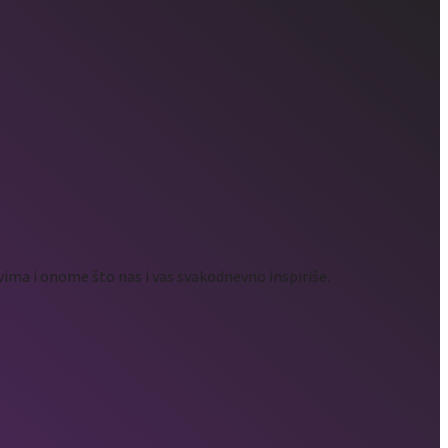
ima i onome što nas i vas svakodnevno inspiriše.