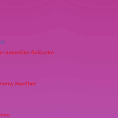
o-američke fizičarke
: Emmy Noether
 nas