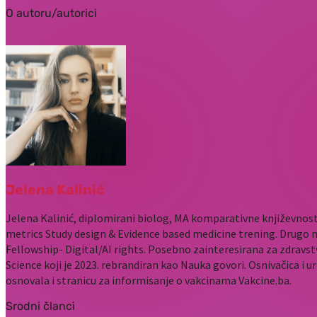
O autoru/autorici
Jelena Kalinić
Jelena Kalinić, diplomirani biolog, MA komparativne književnost
metrics Study design & Evidence based medicine trening. Drugo 
Fellowship- Digital/AI rights. Posebno zainteresirana za zdravst
Science koji je 2023. rebrandiran kao Nauka govori. Osnivačica i u
osnovala i stranicu za informisanje o vakcinama Vakcine.ba.
Srodni članci