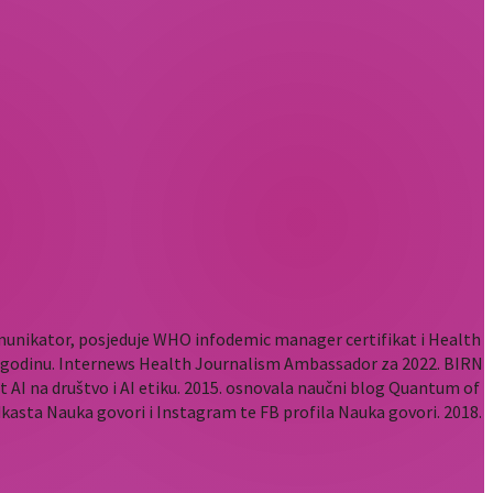
komunikator, posjeduje WHO infodemic manager certifikat i Health
2. godinu. Internews Health Journalism Ambassador za 2022. BIRN
t AI na društvo i AI etiku. 2015. osnovala naučni blog Quantum of
odkasta Nauka govori i Instagram te FB profila Nauka govori. 2018.