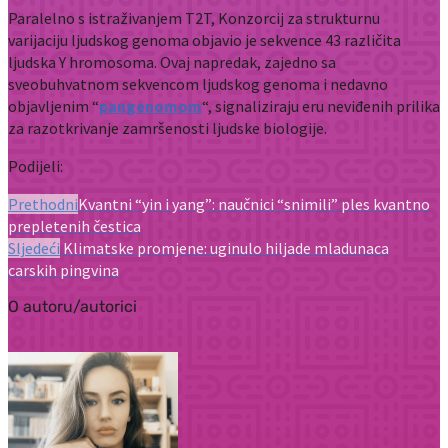
Paralelno s istraživanjem T2T, Konzorcij za strukturnu
varijaciju ljudskog genoma objavio je sekvence 43 različita
ljudska Y hromosoma. Ovaj napredak, zajedno sa
sveobuhvatnom sekvencom ljudskog genoma i nedavno
objavljenim “
pangenomom
“, signaliziraju eru neviđenih prilika
za razotkrivanje zamršenosti ljudske biologije.
Podijeli:
Prethodni
Kvantni “yin i yang”: naučnici “snimili” ples kvantno
prepletenih čestica
Sljedeći
Klimatske promjene: uginulo hiljade mladunaca
carskih pingvina
O autoru/autorici