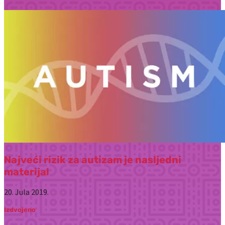
Najveći rizik za autizam je nasljedni
materijal
20. Jula 2019.
Izdvojeno