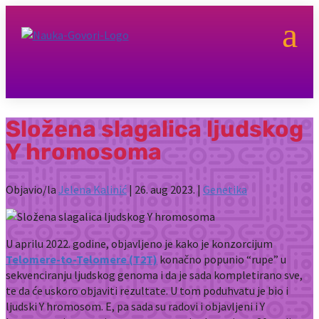
a
Složena slagalica ljudskog
Y hromosoma
Objavio/la
Jelena Kalinić
|
26. aug 2023.
|
Genetika
U aprilu 2022. godine, objavljeno je kako je konzorcijum
Telomere-to-Telomere (T2T)
konačno popunio “rupe” u
sekvenciranju ljudskog genoma i da je sada kompletirano sve,
te da će uskoro objaviti rezultate. U tom poduhvatu je bio i
ljudski Y hromosom. E, pa sada su radovi i objavljeni i Y