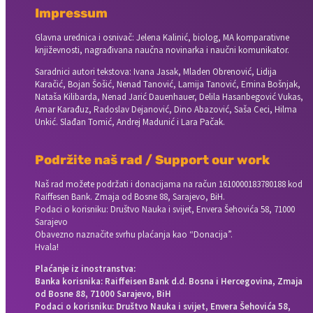
Impressum
Glavna urednica i osnivač: Jelena Kalinić, biolog, MA komparativne
književnosti, nagrađivana naučna novinarka i naučni komunikator.
Saradnici autori tekstova: Ivana Jasak, Mladen Obrenović, Lidija
Karačić, Bojan Šošić, Nenad Tanović, Lamija Tanović, Emina Bošnjak,
Nataša Kilibarda, Nenad Jarić Dauenhauer, Delila Hasanbegović Vukas,
Amar Karađuz, Radoslav Dejanović, Dino Abazović, Saša Ceci, Hilma
Unkić. Slađan Tomić, Andrej Madunić i Lara Pačak.
Podržite naš rad / Support our work
Naš rad možete podržati i donacijama na račun
1610000183780188 kod
Raiffesen Bank. Zmaja od Bosne 88, Sarajevo, BiH.
Podaci o korisniku: Društvo Nauka i svijet, Envera Šehovića 58, 71000
Sarajevo
Obavezno naznačite svrhu plaćanja kao “Donacija”.
Hvala!
Plaćanje iz inostranstva:
Banka korisnika: Raiffeisen Bank d.d. Bosna i Hercegovina, Zmaja
od Bosne 88, 71000 Sarajevo, BiH
Podaci o korisniku: Društvo Nauka i svijet, Envera Šehovića 58,