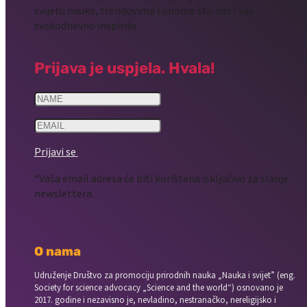
svijetu nauke, trendovima i onome što nas i vas
svakodnevno inspiriše.
Prijava je uspjela. Hvala!
Prijavi se
*Vaša email adresa će biti korištena isključivo za slanje
newslettera.
O nama
Udruženje Društvo za promociju prirodnih nauka „Nauka i svijet” (eng.
Society for science advocacy „Science and the world“) osnovano je
2017. godine i nezavisno je, nevladino, nestranačko, nereligijsko i