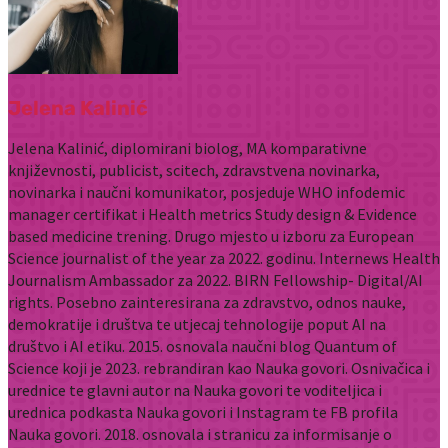
Jelena Kalinić
Jelena Kalinić, diplomirani biolog, MA komparativne
književnosti, publicist, scitech, zdravstvena novinarka,
novinarka i naučni komunikator, posjeduje WHO infodemic
manager certifikat i Health metrics Study design & Evidence
based medicine trening. Drugo mjesto u izboru za European
Science journalist of the year za 2022. godinu. Internews Health
Journalism Ambassador za 2022. BIRN Fellowship- Digital/AI
rights. Posebno zainteresirana za zdravstvo, odnos nauke,
demokratije i društva te utjecaj tehnologije poput AI na
društvo i AI etiku. 2015. osnovala naučni blog Quantum of
Science koji je 2023. rebrandiran kao Nauka govori. Osnivačica i
urednice te glavni autor na Nauka govori te voditeljica i
urednica podkasta Nauka govori i Instagram te FB profila
Nauka govori. 2018. osnovala i stranicu za informisanje o