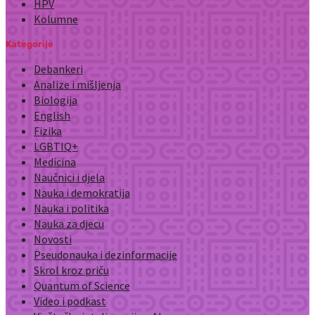
HPV
Kolumne
Kategorije
Debankeri
Analize i mišljenja
Biologija
English
Fizika
LGBTIQ+
Medicina
Naučnici i djela
Nauka i demokratija
Nauka i politika
Nauka za djecu
Novosti
Pseudonauka i dezinformacije
Skrol kroz priču
Quantum of Science
Video i podkast