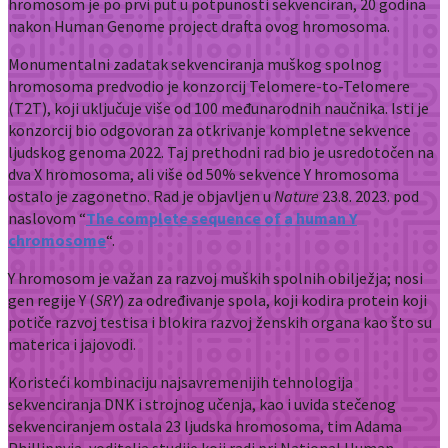
hromosom je po prvi put u potpunosti sekvenciran, 20 godina
nakon Human Genome project drafta ovog hromosoma.
Monumentalni zadatak sekvenciranja muškog spolnog
hromosoma predvodio je konzorcij Telomere-to-Telomere
(T2T), koji uključuje više od 100 međunarodnih naučnika. Isti je
konzorcij bio odgovoran za otkrivanje kompletne sekvence
ljudskog genoma 2022. Taj prethodni rad bio je usredotočen na
dva X hromosoma, ali više od 50% sekvence Y hromosoma
ostalo je zagonetno. Rad je objavljen u
Nature
23.8. 2023. pod
naslovom “
The complete sequence of a human Y
chromosome
“.
Y hromosom je važan za razvoj muških spolnih obilježja; nosi
gen regije Y (
SRY
) za određivanje spola, koji kodira protein koji
potiče razvoj testisa i blokira razvoj ženskih organa kao što su
materica i jajovodi.
Koristeći kombinaciju najsavremenijih tehnologija
sekvenciranja DNK i strojnog učenja, kao i uvida stečenog
sekvenciranjem ostala 23 ljudska hromosoma, tim Adama