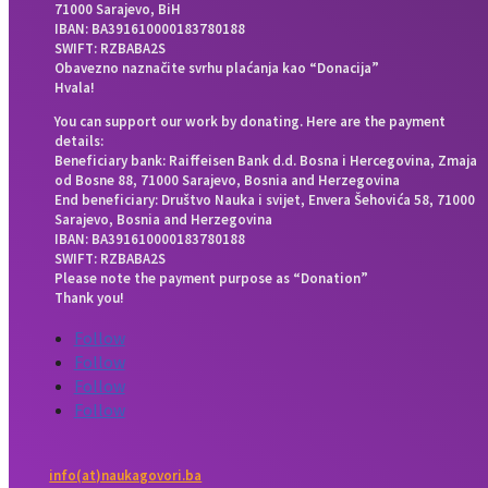
71000 Sarajevo, BiH
IBAN: BA391610000183780188
SWIFT: RZBABA2S
Obavezno naznačite svrhu plaćanja kao “Donacija”
Hvala!
You can support our work by donating. Here are the payment
details:
Beneficiary bank: Raiffeisen Bank d.d. Bosna i Hercegovina, Zmaja
od Bosne 88, 71000 Sarajevo, Bosnia and Herzegovina
End beneficiary: Društvo Nauka i svijet, Envera Šehovića 58, 71000
Sarajevo, Bosnia and Herzegovina
IBAN: BA391610000183780188
SWIFT: RZBABA2S
Please note the payment purpose as “Donation”
Thank you!
Follow
Follow
Follow
Follow
info(at)naukagovori.ba