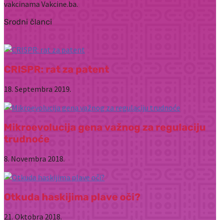
vakcinama Vakcine.ba.
Srodni članci
CRISPR: rat za patent
18. Septembra 2019.
Mikroevolucija gena važnog za regulaciju
trudnoće
8. Novembra 2018.
Otkuda haskijima plave oči?
21. Oktobra 2018.