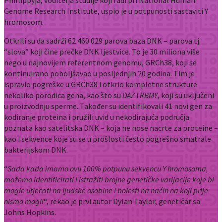
Phillippyja, voditelja studije koji radi pri National Human
Genome Research Institute, uspio je u potpunosti sastaviti Y
hromosom.
Otkrili su da sadrži 62 460 029 parova baza DNK – parova tj.
“slova” koji čine prečke DNK ljestvice. To je 30 miliona više
nego u najnovijem referentnom genomu, GRCh38, koji se
kontinuirano poboljšavao u posljednjih 20 godina. Tim je
ispravio pogreške u GRCh38 i otkrio kompletne strukture
nekoliko porodica gena, kao što su
DAZ
i
RBMY
, koji su uključeni
u proizvodnju sperme. Također su identifikovali 41 novi gen za
kodiranje proteina i pružili uvid u nekodirajuća područja
poznata kao satelitska DNK – koja ne nose nacrte za proteine –
kao i sekvence koje su se u prošlosti često pogrešno smatrale
bakterijskom DNK.
“
Sada kada imamo ovu 100% potpunu sekvencu Y hromosoma,
možemo identificirati i istražiti brojne genetičke varijacije koje bi
mogle utjecati na ljudske osobine i bolesti na način na koji prije
nismo mogli
“, rekao je prvi autor Dylan Taylor, genetičar sa
Johns Hopkins.