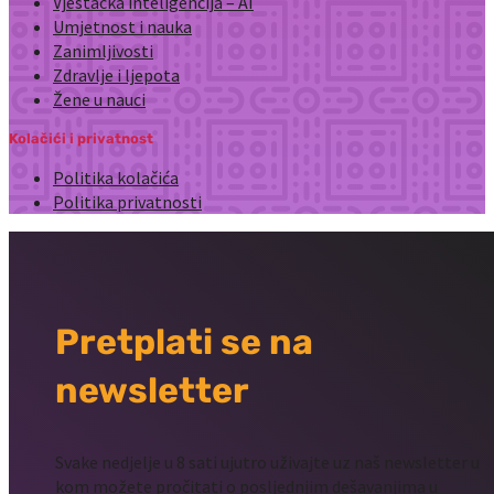
Vještačka inteligencija – AI
Umjetnost i nauka
Zanimljivosti
Zdravlje i ljepota
Žene u nauci
Kolačići i privatnost
Politika kolačića
Politika privatnosti
Pretplati se na
newsletter
Svake nedjelje u 8 sati ujutro uživajte uz naš newsletter u
kom možete pročitati o posljednjim dešavanjima u