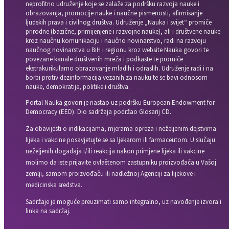
neprofitno udruženje koje se zalaže za podršku razvoja nauke i
obrazovanja, promocije nauke i naučne pismenosti, afirmisanje
ljudskih prava i civilnog društva. Udruženje „Nauka i svijet“ promiče
prirodne (bazične, primijenjene i razvojne nauke), ali i društvene nauke
kroz naučnu komunikaciju i naučno novinarstvo, radi na razvoju
naučnog novinarstva u BiH i regionu kroz website Nauka govori te
povezane kanale društvenih mreža i podkaste te promiče
ekstrakurikularno obrazovanje mladih i odraslih. Udruženje radi i na
borbi protiv dezinformacija vezanih za nauku te se bavi odnosom
nauke, demokratije, politike i društva.
Portal Nauka govori je nastao uz podršku European Endowment for
Democracy (EED). Dio sadržaja podržao Glosarij CD.
Za obavijesti o indikacijama, mjerama opreza i neželjenim dejstvima
lijeka i vakcine posavjetujte se sa ljekarom ili farmaceutom. U slučaju
neželjenih događaja i/ili reakcija nakon primjene lijeka ili vakcine
molimo da iste prijavite ovlaštenom zastupniku proizvođača u Vašoj
zemlji, samom proizvođaču ili nadležnoj Agenciji za lijekove i
medicinska sredstva.
Sadržaje je moguće preuzimati samo integralno, uz navođenje izvora i
linka na sadržaj.