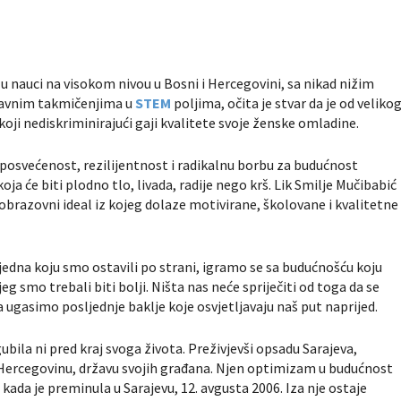
u nauci na visokom nivou u Bosni i Hercegovini, sa nikad nižim
žavnim takmičenjima u
STEM
poljima, očita je stvar da je od veliko
koji nediskriminirajući gaji kvalitete svoje ženske omladine.
a posvećenost, rezilijentnost i radikalnu borbu za budućnost
ja će biti plodno tlo, livada, radije nego krš. Lik Smilje Mučibabić
-obrazovni ideal iz kojeg dolaze motivirane, školovane i kvalitetne
jedna koju smo ostavili po strani, igramo se sa budućnošću koju
g smo trebali biti bolji. Ništa nas neće spriječiti od toga da se
 ugasimo posljednje baklje koje osvjetljavaju naš put naprijed.
gubila ni pred kraj svoga života. Preživjevši opsadu Sarajeva,
 i Hercegovinu, državu svojih građana. Njen optimizam u budućnost
, kada je preminula u Sarajevu, 12. avgusta 2006. Iza nje ostaje