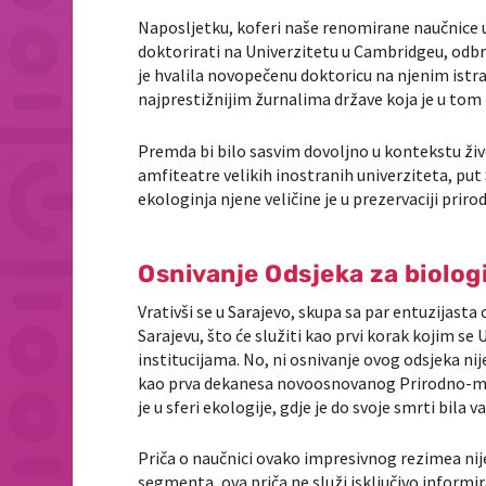
Naposljetku, koferi naše renomirane naučnice up
doktorirati na Univerzitetu u Cambridgeu, odbra
je hvalila novopečenu doktoricu na njenim istr
najprestižnijim žurnalima države koja je u tom 
Premda bi bilo sasvim dovoljno u kontekstu živ
amfiteatre velikih inostranih univerziteta, put 
ekologinja njene veličine je u prezervaciji prir
Osnivanje Odsjeka za biolog
Vrativši se u Sarajevo, skupa sa par entuzijast
Sarajevu, što će služiti kao prvi korak kojim se
institucijama. No, ni osnivanje ovog odsjeka nij
kao prva dekanesa novoosnovanog Prirodno-mat
je u sferi ekologije, gdje je do svoje smrti bila 
Priča o naučnici ovako impresivnog rezimea n
segmenta, ova priča ne služi isključivo informira