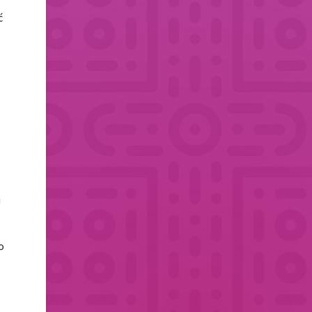
ć
m
u
o