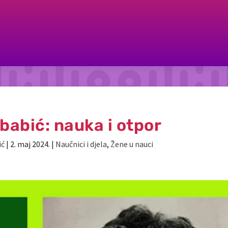
babić: nauka i otpor
ić
|
2. maj 2024.
|
Naučnici i djela
,
Žene u nauci