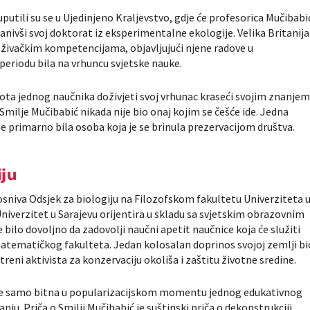
utili su se u Ujedinjeno Kraljevstvo, gdje će profesorica Mučibabi
nivši svoj doktorat iz eksperimentalne ekologije. Velika Britanija
aživačkim kompetencijama, objavljujući njene radove u
periodu bila na vrhuncu svjetske nauke.
ota jednog naučnika doživjeti svoj vrhunac kraseći svojim znanje
Smilje Mučibabić nikada nije bio onaj kojim se češće ide. Jedna
ode primarno bila osoba koja je se brinula prezervacijom društva.
iju
a osniva Odsjek za biologiju na Filozofskom fakultetu Univerziteta 
 Univerzitet u Sarajevu orijentira u skladu sa svjetskim obrazovnim
e bilo dovoljno da zadovolji naučni apetit naučnice koja će služiti
ematičkog fakulteta. Jedan kolosalan doprinos svojoj zemlji bi
vatreni aktivista za konzervaciju okoliša i zaštitu životne sredine.
ije samo bitna u popularizacijskom momentu jednog edukativnog
nju. Priča o Smilji Mučibabić je suštinski priča o dekonstrukciji