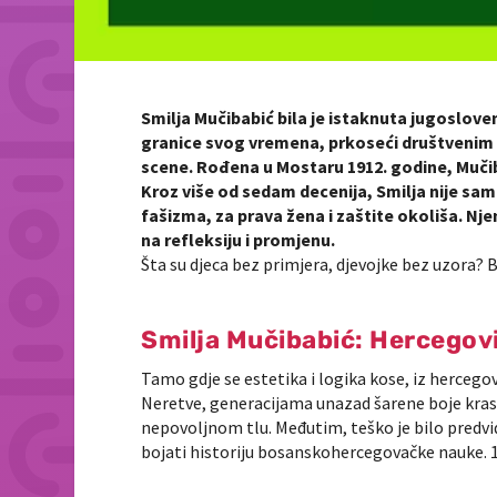
Smilja Mučibabić bila je istaknuta jugoslo
granice svog vremena, prkoseći društvenim k
scene. Rođena u Mostaru 1912. godine, Mučibab
Kroz više od sedam decenija, Smilja nije sam
fašizma, za prava žena i zaštite okoliša. Nj
na refleksiju i promjenu.
Šta su djeca bez primjera, djevojke bez uzora? 
Smilja Mučibabić: Hercegovi
Tamo gdje se estetika i logika kose, iz hercego
Neretve, generacijama unazad šarene boje kras
nepovoljnom tlu. Međutim, teško je bilo predvidje
bojati historiju bosanskohercegovačke nauke. 1