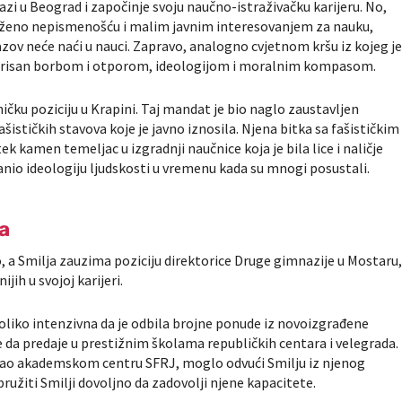
zi u Beograd i započinje svoju naučno-istraživačku karijeru. No,
lježeno nepismenošću i malim javnim interesovanjem za nauku,
zazov neće naći u nauci. Zapravo, analogno cvjetnom kršu iz kojeg j
akterisan borbom i otporom, ideologijom i moralnim kompasom.
čku poziciju u Krapini. Taj mandat je bio naglo zaustavljen
ašističkih stavova koje je javno iznosila. Njena bitka sa fašističkim
 kamen temeljac u izgradnji naučnice koja je bila lice i naličje
ranio ideologiju ljudskosti u vremenu kada su mnogi posustali.
a
, a Smilja zauzima poziciju direktorice Druge gimnazije u Mostaru
jih u svojoj karijeri.
toliko intenzivna da je odbila brojne ponude iz novoizgrađene
e da predaje u prestižnim školama republičkih centara i velegrada.
ao akademskom centru SFRJ, moglo odvući Smilju iz njenog
ružiti Smilji dovoljno da zadovolji njene kapacitete.