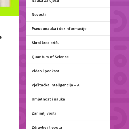
Nauka za djecu
Novosti
Pseudonauka i dezinformacije
e
Skrol kroz priču
Quantum of Science
Video i podkast
Vještačka inteligencija – AI
Umjetnost i nauka
Zanimljivosti
Zdravlje i ljepota