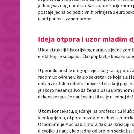
jednog važnog narativa. Sa svojom karijernom 
postaje jedna od pozitivnih primjera u europskoj
u potpunosti zanemarena.
Ideja otpora i uzor mladim 
U konstrukciji historijskog narativa jedne zemlj
efekt koji je socijalističko poglavlje bosanskoh
U periodu poslije drugog svjetskog rata, položa
radom uokvirene u kalup sekretarice koja služi 
univerzitetskih odbora univerziteta koji gaje mn
je skoro nezamislivo da žena služi u upravnom 
dekanese najviše naučne institucije u jednoj drž
U tom kontekstu, sjećanje na profesoricu Mučib
ideologijama, otpora mizoginim društvenim kons
Otpor Smilje Mučibabić mora da služi kreaciji nar
djevojke u nauci, kao jednu od brojnih socijalis