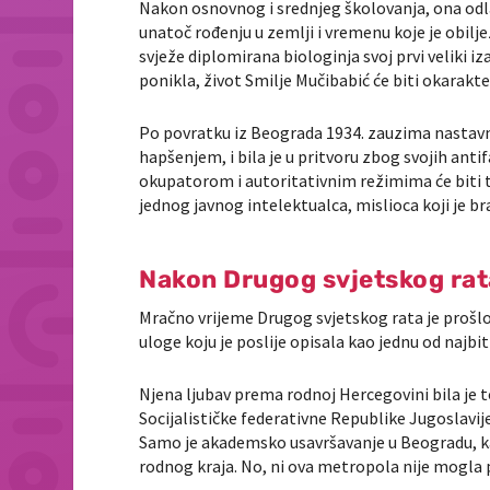
Nakon osnovnog i srednjeg školovanja, ona odla
unatoč rođenju u zemlji i vremenu koje je obi
svježe diplomirana biologinja svoj prvi veliki i
ponikla, život Smilje Mučibabić će biti okar
Po povratku iz Beograda 1934. zauzima nastavni
hapšenjem, i bila je u pritvoru zbog svojih antif
okupatorom i autoritativnim režimima će biti tek
jednog javnog intelektualca, mislioca koji je b
Nakon Drugog svjetskog rat
Mračno vrijeme Drugog svjetskog rata je prošlo
uloge koju je poslije opisala kao jednu od najbitni
Njena ljubav prema rodnoj Hercegovini bila je 
Socijalističke federativne Republike Jugoslavij
Samo je akademsko usavršavanje u Beogradu, k
rodnog kraja. No, ni ova metropola nije mogla p