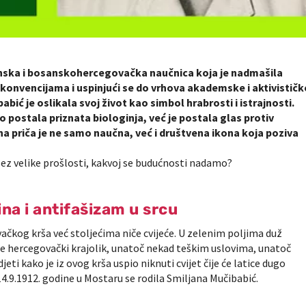
venska i bosanskohercegovačka naučnica koja je nadmašila
onvencijama i uspinjući se do vrhova akademske i aktivističk
ić je oslikala svoj život kao simbol hrabrosti i istrajnosti.
o postala priznata biologinja, već je postala glas protiv
ena priča je ne samo naučna, već i društvena ikona koja poziva
Bez velike prošlosti, kakvoj se budućnosti nadamo?
na i antifašizam u srcu
vačkog krša već stoljećima niče cvijeće. U zelenim poljima duž
e hercegovački krajolik, unatoč nekad teškim uslovima, unatoč
ti kako je iz ovog krša uspio niknuti cvijet čije će latice dugo
4.9.1912. godine u Mostaru se rodila Smiljana Mučibabić.