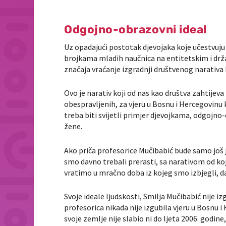
Odgojno-obrazovni ideal
Uz opadajući postotak djevojaka koje učestvuju 
brojkama mladih naučnica na entitetskim i dr
značaja vraćanje izgradnji društvenog narativa 
Ovo je narativ koji od nas kao društva zahtijev
obespravljenih, za vjeru u Bosnu i Hercegovinu ko
treba biti svijetli primjer djevojkama, odgojno
žene.
Ako priča profesorice Mučibabić bude samo još 
smo davno trebali prerasti, sa narativom od koje
vratimo u mračno doba iz kojeg smo izbjegli, da
Svoje ideale ljudskosti, Smilja Mučibabić nije iz
profesorica nikada nije izgubila vjeru u Bosnu
svoje zemlje nije slabio ni do ljeta 2006. godine