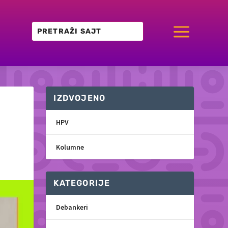
a
IZDVOJENO
HPV
Kolumne
KATEGORIJE
Debankeri