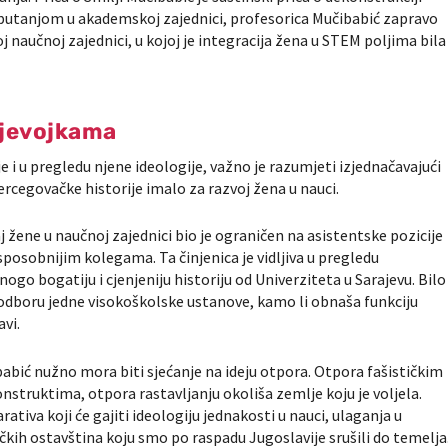
putanjom u akademskoj zajednici, profesorica Mučibabić zapravo
 naučnoj zajednici, u kojoj je integracija žena u STEM poljima bila
djevojkama
e i u pregledu njene ideologije, važno je razumjeti izjednačavajući
ercegovačke historije imalo za razvoj žena u nauci.
j žene u naučnoj zajednici bio je ograničen na asistentske pozicije
sposobnijim kolegama. Ta činjenica je vidljiva u pregledu
ogo bogatiju i cjenjeniju historiju od Univerziteta u Sarajevu. Bilo
odboru jedne visokoškolske ustanove, kamo li obnaša funkciju
avi.
abić nužno mora biti sjećanje na ideju otpora. Otpora fašističkim
truktima, otpora rastavljanju okoliša zemlje koju je voljela.
ativa koji će gajiti ideologiju jednakosti u nauci, ulaganja u
tičkih ostavština koju smo po raspadu Jugoslavije srušili do temelja