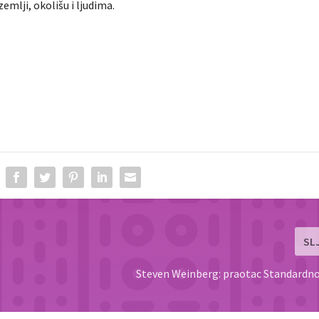
emlji, okolišu i ljudima.
SL
Steven Weinberg: praotac Standardn