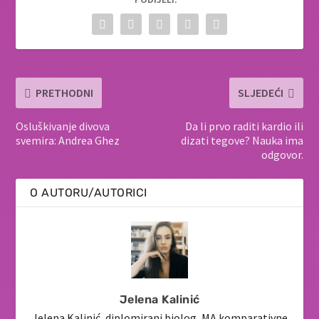
PRETHODNI
SLJEDEĆI
Osluškivanje divova
Da li prvo raditi kardio ili
svemira: Andrea Ghez
dizati tegove? Nauka ima
odgovor.
O AUTORU/AUTORICI
Jelena Kalinić
Jelena Kalinić, diplomirani biolog, MA komparativne