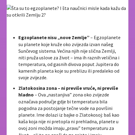
Egzoplanete nisu
nove Zemlje”
– Egzoplanete
„
su planete koje kruže oko zvijezda izvan našeg
Sunčevog sistema. Većina njih nije slična Zemlji,
niti pruža uslove za život – ima ih raznih veličina i
temperatura, od gasnih divova poput Jupitera do
kamenih planeta koje su preblizu ili predaleko od
svoje zvijezde.
Zlatokosina zona – ni previše vruće, ni previše
hladno
– Ova
nastanjiva” zona oko zvijezde
„
označava područje gdje bi temperatura bila
pogodna za postojanje tečne vode na površini
planete. Ime dolazi iz bajke o Zlatokosoj: baš kao
kaša koja nije ni pretopla ni prehladna, planete u
ovoj zoni možda imaju
pravu” temperaturu za
„