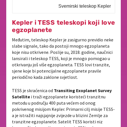
Svemirski teleskop Kepler
Kepler i TESS teleskopi koji love
egzoplanete
Međutim, teleskop Kepler je zasigurno previdio neke
slabe signale, tako da postoji mnogo egzoplaneta
koje nisu otkrivene. Poslije su, 2018. godine, naučnici
lansirali i teleskop TESS, koji je mnogo pomogao u
otkrivanju još više egzoplaneta. TESS lovi tranzite,
sjene koje bi potencijalne egzoplanete pravile
periodično kada zaklone svjetlost.
TESS je skraćenica od
Transiting Exoplanet Survey
Satellite
i traži egzoplanete koristeći tranzitnu
metodu u području 400 puta većem od onog
pokrivenog misijom Kepler. Primarni cilj misije TESS-
a je istražiti najsjajnije zvijezde u blizini Zemlje za
tranzitne egzoplanete. Satelit TESS koristi niz