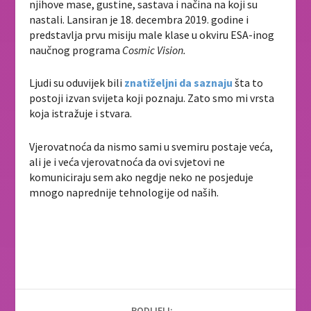
njihove mase, gustine, sastava i načina na koji su
nastali. Lansiran je 18. decembra 2019. godine i
predstavlja prvu misiju male klase u okviru ESA-inog
naučnog programa
Cosmic Vision.
Ljudi su oduvijek bili
znatiželjni da saznaju
šta to
postoji izvan svijeta koji poznaju. Zato smo mi vrsta
koja istražuje i stvara.
Vjerovatnoća da nismo sami u svemiru postaje veća,
ali je i veća vjerovatnoća da ovi svjetovi ne
komuniciraju sem ako negdje neko ne posjeduje
mnogo naprednije tehnologije od naših.
PODIJELI: