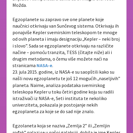
Možda.
Egzoplanete su zapravo sve one planete koje
naučnici otkrivaju van Sunčevog sistema. Otkrivaju ih
ponajviše Kepler svemirskim teleskopom te mnoge
od ovih planeta i imaju designaciju
Kepler – neki broj
„
i slovo”. Sada se egzoplanete otkrivaju na različite
načine – pomoću tranzita, TESS (čitajte niže) ali i
drugim metodama, o čemu više možete naći na
stranicama
NASA-e
.
23. jula 2015. godine, iz NASA-e su saopštili kako su
našli novu egzoplanetu te još 12 mogućih
naseljivih”
„
planeta. Naime, analiza podataka svemirskog
teleskopa Kepler u toku četiri godine koju su radili
istraživači iz NASA-e, Seti instituta te nekoliko
univerziteta, pokazala je postojanje nekih
egzoplaneta za koje se do sad nije znalo.
Egzolaneta koja se naziva
Zemlja 2” ili
Zemljin
„
„
rođak” nalazi se u našoj galaksiji, dobila je ime Kepler