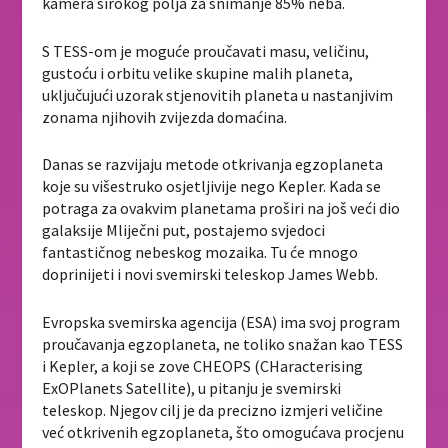
kamera širokog polja za snimanje 85% neba.
S TESS-om je moguće proučavati masu, veličinu,
gustoću i orbitu velike skupine malih planeta,
uključujući uzorak stjenovitih planeta u nastanjivim
zonama njihovih zvijezda domaćina.
Danas se razvijaju metode otkrivanja egzoplaneta
koje su višestruko osjetljivije nego Kepler. Kada se
potraga za ovakvim planetama proširi na još veći dio
galaksije Mliječni put, postajemo svjedoci
fantastičnog nebeskog mozaika. Tu će mnogo
doprinijeti i novi svemirski teleskop James Webb.
Evropska svemirska agencija (ESA) ima svoj program
proučavanja egzoplaneta, ne toliko snažan kao TESS
i Kepler, a koji se zove CHEOPS (CHaracterising
ExOPlanets Satellite), u pitanju je svemirski
teleskop. Njegov cilj je da precizno izmjeri veličine
već otkrivenih egzoplaneta, što omogućava procjenu