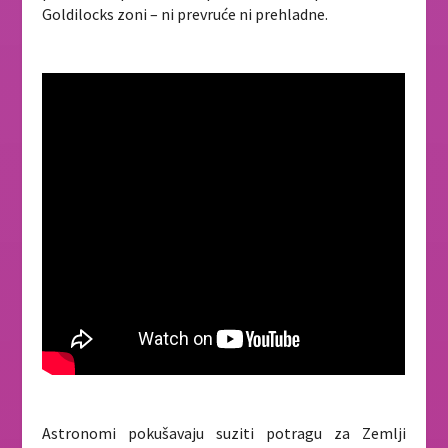
Goldilocks zoni – ni prevruće ni prehladne.
Astronomi pokušavaju suziti potragu za Zemlji