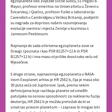
egzoplanete oko zvijezde slične Suncu, 51 Pegasi b.
Mayor, profesor emeritus na Univerzitetu u Ženevi u
Švicarskoj, i Queloz, profesor fizike u laboratoriju
Cavendish u Cambridgeu u Velikoj Britaniji, podijelili
su nagradu za doprinos našem razumijevanju
evolucije svemira i mjesta Zemlje u kozmosu s
Jamesom Peeblesom.
Najmanja do sada otkrivena egzoplaneta zove se
Draugr (poznata i kao PSR B1257+12 A ili PSR
B1257+12 b) i ima masu otprilike dvostruko veću od
Mjesečeve.
S druge strane, najmasivnija egzoplaneta u NASA-
inom Exoplanet arhivu je HR 2562 b, čija je masa oko
30 puta veća od Jupiterove. Ipak, prema nekim
definicijama koje razlikuju planete od smeđih
patuljaka na osnovu sposobnosti za nuklearnu fuziju
deuterija, HR 2562 b je možda pretežak da bi se
smatrao pravom planetom – i zapravo bi mogao biti