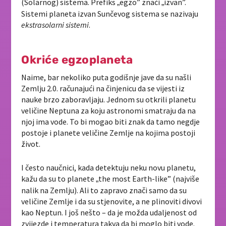
(Solarnog) sistema. Prefiks
egzo” znači
izvan”.
„
„
Sistemi planeta izvan Sunčevog sistema se nazivaju
ekstrasolarni sistemi
.
Okriće egzoplaneta
Naime, bar nekoliko puta godišnje jave da su našli
Zemlju 2.0. računajući na činjenicu da se vijesti iz
nauke brzo zaboravljaju. Jednom su otkrili planetu
veličine Neptuna za koju astronomi smatraju da na
njoj ima vode. To bi mogao biti znak da tamo negdje
postoje i planete veličine Zemlje na kojima postoji
život.
I često naučnici, kada detektuju neku novu planetu,
kažu da su to planete
the most Earth-like” (najviše
„
nalik na Zemlju). Ali to zapravo znači samo da su
veličine Zemlje i da su stjenovite, a ne plinoviti divovi
kao Neptun. I još nešto – da je možda udaljenost od
zvijezde i temperatura takva da bi moglo biti vode.