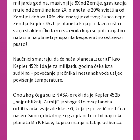
milijardu godina, masivniji je 5X od Zemlje, gravitacija
mu je od Zemljine jača 2X, planeta je 20% svjetlija od
Zemlje i dobiva 10% više energije od svog Sunca nego
Zemlja. Kepler 452b je planeta koja je odavno ušla u
svoju stakleničku fazu i sva voda koja se potencijalno
nalazila na planeti je isparila bespovratno ostavivši
pustoš.
Naučnici smatraju, da će naša planeta
stariti” kao
„
Kepler 452b i da je za milijardu godina čeka ista
sudbina – povećanje prečnika i nestanak vode usljed
povišenja temperature.
Ono zbog čega su iz NASA-e rekli da je Kepler 452b
„najpribližniji Zemlji” je stoga što ova planeta
orbitira oko zvijezde klase G, koja je po veličini slična
našem Suncu, dok druge egzoplanete orbitiraju oko
planeta M i K klase, koje su manje i slabije od Sunca.