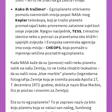
život – ali to ne znači da ga zaista i imaju.
Kako ih tražimo?
– Egzoplanete otkrivamo
pomoću svemirskih misija poput NASA-inog
Kepler
teleskopa, koji je tražio planete
promatrajući kako privremeno zatamne svjetlost
svoje zvijezde. Njegov nasljednik,
TESS
, trenutno
skenira nebo u potrazi za planetama oko bližih i
sjajnijih zvijezda. I Evropska svemirska agencija
ima svoju misiju –
CHEOPS
, koja pomaže u
mjerenju veličina poznatih egzoplaneta.
Kada NASA kaže da su (ponovo) našli neku planetu
nalik na našu Zemlju, to ne treba shvatiti bukvalno –
da su našli novu
blue marble” planetu (legendarna
„
fotografija Zemlje koju je snimila posada Apolla 17,
7. decembra 1972. godine, dobila je naziv Blue Marble,
što je postao i sinonim za Zemlju).
Šta su to egzoplanete? To je zapravo naziv za bilo
koju planetu koja se nalazi van našeg, Sunčevog