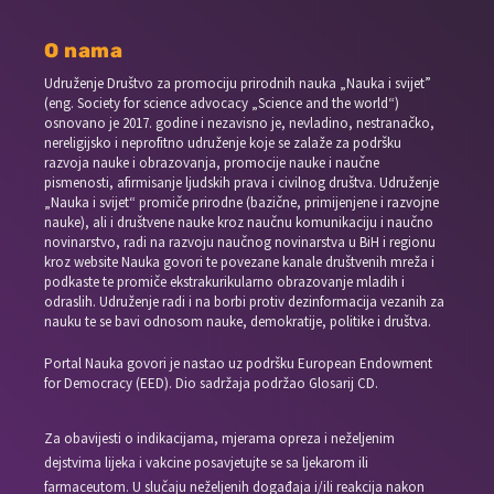
O nama
Udruženje Društvo za promociju prirodnih nauka „Nauka i svijet”
(eng. Society for science advocacy „Science and the world“)
osnovano je 2017. godine i nezavisno je, nevladino, nestranačko,
nereligijsko i neprofitno udruženje koje se zalaže za podršku
razvoja nauke i obrazovanja, promocije nauke i naučne
pismenosti, afirmisanje ljudskih prava i civilnog društva. Udruženje
„Nauka i svijet“ promiče prirodne (bazične, primijenjene i razvojne
nauke), ali i društvene nauke kroz naučnu komunikaciju i naučno
novinarstvo, radi na razvoju naučnog novinarstva u BiH i regionu
kroz website Nauka govori te povezane kanale društvenih mreža i
podkaste te promiče ekstrakurikularno obrazovanje mladih i
odraslih. Udruženje radi i na borbi protiv dezinformacija vezanih za
nauku te se bavi odnosom nauke, demokratije, politike i društva.
Portal Nauka govori je nastao uz podršku European Endowment
for Democracy (EED). Dio sadržaja podržao Glosarij CD.
Za obavijesti o indikacijama, mjerama opreza i neželjenim
dejstvima lijeka i vakcine posavjetujte se sa ljekarom ili
farmaceutom. U slučaju neželjenih događaja i/ili reakcija nakon