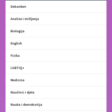
Debankeri
Analize i mišljenja
Biologija
English
Fizika
LGBTIQ+
Medicina
Naučnici i djela
Nauka i demokratija