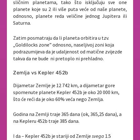
sličnim planetama, tako što isključuju sve one
planete koje su 2 ili više puta veće od naše planete,
odnosno, planete reda veličine jednog Jupitera ili
Saturna.
Zatim posmatraju da li planeta orbitira u tzv.
„Goldilocks zone” odnosno, naseljivoj zoni koja
podrazumijeva da je udaljenost od matične zvijezde
takva da ne bude ni pretoplo ni prehladno.
Zemlja vs Kepler 452b
Dijametar Zemlje je 12 742 km, a dijametar gore
spomenute planete Kepler 452b je oko 20 000 km,
što će reći da je oko 60% veća nego Zemlja.
Godina na Zemlji traje 365 dana (ok, 365,25 dana), a
na Kepleru 452b traje 385 dana.
I da – Kepler 452b je stariji od Zemlje
svega
1.5