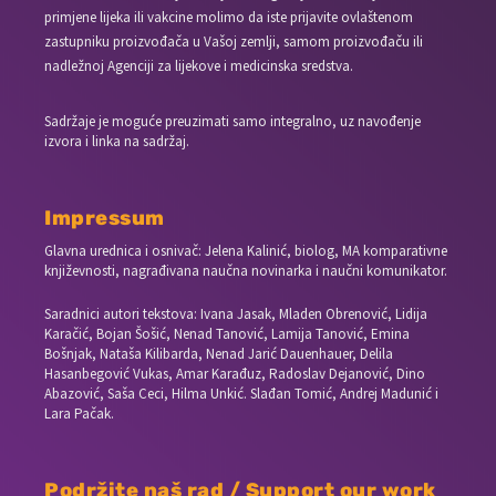
primjene lijeka ili vakcine molimo da iste prijavite ovlaštenom
zastupniku proizvođača u Vašoj zemlji, samom proizvođaču ili
nadležnoj Agenciji za lijekove i medicinska sredstva.
Sadržaje je moguće preuzimati samo integralno, uz navođenje
izvora i linka na sadržaj.
Impressum
Glavna urednica i osnivač: Jelena Kalinić, biolog, MA komparativne
književnosti, nagrađivana naučna novinarka i naučni komunikator.
Saradnici autori tekstova: Ivana Jasak, Mladen Obrenović, Lidija
Karačić, Bojan Šošić, Nenad Tanović, Lamija Tanović, Emina
Bošnjak, Nataša Kilibarda, Nenad Jarić Dauenhauer, Delila
Hasanbegović Vukas, Amar Karađuz, Radoslav Dejanović, Dino
Abazović, Saša Ceci, Hilma Unkić. Slađan Tomić, Andrej Madunić i
Lara Pačak.
Podržite naš rad / Support our work