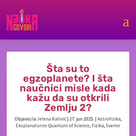
a
Šta su to
egzoplanete? I šta
naučnici misle kada
kažu da su otkrili
Zemlju 2?
Objavio/la
Jelena Kalinić
|
17. jun 2025.
|
Astrofizika
,
Eksplanatorno Quantum of Science
,
Fizika
,
Svemir