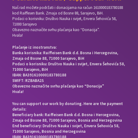
Naš rad možete podržati i donacijama na račun
1610000183780188
kod Raiffesen Bank. Zmaja od Bosne 88, Sarajevo, BiH.
Podaci o korisniku: Društvo Nauka i svijet, Envera Šehovića 58,
71000 Sarajevo
Obavezno naznačite svrhu plaćanja kao “Donacija”.
Hvala!
Plaćanje iz inostranstva:
Banka korisnika: Raiffeisen Bank d.d. Bosna i Hercegovina,
Zmaja od Bosne 88, 71000 Sarajevo, BiH
Podaci o korisniku: Društvo Nauka i svijet, Envera Šehovića 58,
71000 Sarajevo, BiH
IBAN: BA391610000183780188
SWIFT: RZBABA2S
Obavezno naznačite svrhu plaćanja kao “Donacija”
Hvala!
You can support our work by donating. Here are the payment
details:
Beneficiary bank: Raiffeisen Bank d.d. Bosna i Hercegovina,
Zmaja od Bosne 88, 71000 Sarajevo, Bosnia and Herzegovina
End beneficiary: Društvo Nauka i svijet, Envera Šehovića 58,
71000 Sarajevo, Bosnia and Herzegovina
IBAN: BA391610000183780188