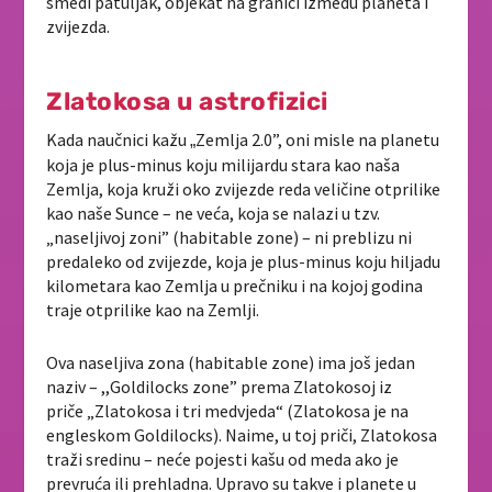
smeđi patuljak, objekat na granici između planeta i
zvijezda.
Zlatokosa u astrofizici
Kada naučnici kažu
Zemlja 2.0”, oni misle na planetu
„
koja je plus-minus koju milijardu stara kao naša
Zemlja, koja kruži oko zvijezde reda veličine otprilike
kao naše Sunce – ne veća, koja se nalazi u tzv.
„naseljivoj zoni” (habitable zone) – ni preblizu ni
predaleko od zvijezde, koja je plus-minus koju hiljadu
kilometara kao Zemlja u prečniku i na kojoj godina
traje otprilike kao na Zemlji.
Ova naseljiva zona (habitable zone) ima još jedan
naziv – ,,Goldilocks zone” prema Zlatokosoj iz
priče
„Zlatokosa i tri medvjeda“ (Zlatokosa je na
engleskom Goldilocks). Naime, u toj priči, Zlatokosa
traži sredinu – neće pojesti kašu od meda ako je
prevruća ili prehladna. Upravo su takve i planete u