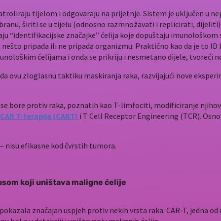
patroliraju tijelom i odgovaraju na prijetnje. Sistem je uključen u 
nu, širiti se u tijelu (odnosno razmnožavati i replicirati, dijeliti
u “identifikacijske značajke” ćelija koje dopuštaju imunološkom
nešto pripada ili ne pripada organizmu. Praktično kao da je to ID 
unološkim ćelijama i onda se prikriju i nesmetano dijele, tvoreći no
 ovu zloglasnu taktiku maskiranja raka, razvijajući nove eksperi
 se bore protiv raka, poznatih kao T-limfociti, modificiranje njiho
CAR T-terapija (CART)
i T Cell Receptor Engineering (TCR). Osnovn
– nisu efikasne kod čvrstih tumora.
rusom koji uništava maligne ćelije
 pokazala značajan uspjeh protiv nekih vrsta raka. CAR-T, jedna o