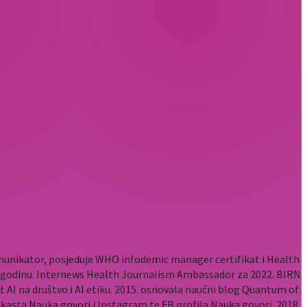
komunikator, posjeduje WHO infodemic manager certifikat i Health
2. godinu. Internews Health Journalism Ambassador za 2022. BIRN
t AI na društvo i AI etiku. 2015. osnovala naučni blog Quantum of
odkasta Nauka govori i Instagram te FB profila Nauka govori. 2018.