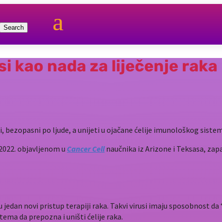
a
si kao nada za liječenje raka
si, bezopasni po ljude, a unijeti u ojačane ćelije imunološkog siste
z 2022. objavljenom u
Cancer Cell
naučnika iz Arizone i Teksasa, zapa
ju jedan novi pristup terapiji raka. Takvi virusi imaju sposobnost da 
ema da prepozna i uništi ćelije raka.