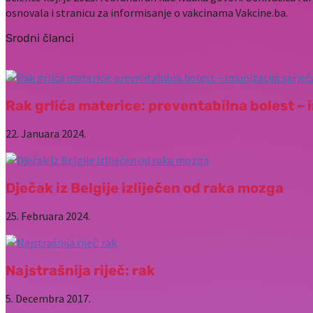
osnovala i stranicu za informisanje o vakcinama Vakcine.ba.
Srodni članci
Rak grlića materice: preventabilna bolest – 
22. Januara 2024.
Dječak iz Belgije izliječen od raka mozga
25. Februara 2024.
Najstrašnija riječ: rak
5. Decembra 2017.