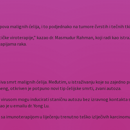
tipova malignih ćelija, i to podjednako na tumore čvrstih i tečnih tki
čke viroterapije,” kazao dr. Masmudur Rahman, koji radi kao istra
erapijama raka.
iva smrt malignih ćelija. Međutim, u istraživanju koje su zajedn
ng, otkriven je potpuno novi tip ćelijske smrti, zvani autoza.
 virusom mogu inducirati staničnu autozu bez izravnog kontakta s
o je u emailu dr. Yong Lu.
sa imunoterapijom u liječenju trenutno teško izlječivih karcinoma