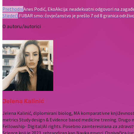
Prethodni
Anes Podić, EkoAkcija: neadekvatni odgovori na zagađ
Sljedeći
FUBAR smo: čovječanstvo je prešlo 7 od 8 granica održivos
O autoru/autorici
Jelena Kalinić
Jelena Kalinić, diplomirani biolog, MA komparativne književnost
metrics Study design & Evidence based medicine trening. Drugo 
Fellowship- Digital/AI rights. Posebno zainteresirana za zdravst
Science koji je 2023. rebrandiran kao Nauka govori. Osnivačica i u