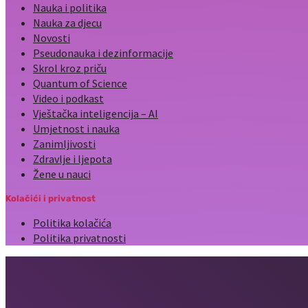
Nauka i politika
Nauka za djecu
Novosti
Pseudonauka i dezinformacije
Skrol kroz priču
Quantum of Science
Video i podkast
Vještačka inteligencija – AI
Umjetnost i nauka
Zanimljivosti
Zdravlje i ljepota
Žene u nauci
Kolačići i privatnost
Politika kolačića
Politika privatnosti