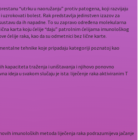
neprestanu “utrku u naoružanju” protiv patogena, koji razvijaju
) i uzrokovati bolest. Rak predstavlja jedinstven izazov za
 sustavu da ih napadne. To su zapravo određena molekularna
lična karta koju ćelije “daju” patrolnim ćelijama imunološkog
ve ćelije raka, kao da su odmetnici bez lične karte.
mentalne tehnike koje pripadaju kategoriji poznatoj kao
vih kapaciteta traženja i uništavanja i njihovo ponovno
a ideja u svakom slučaju je ista: liječenje raka aktiviranim T
d novih imunoloških metoda liječenja raka podrazumijeva jačanje