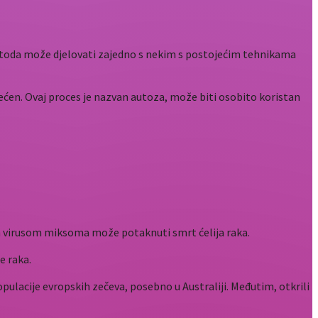
a metoda može djelovati zajedno s nekim s postojećim tehnikama
ećen. Ovaj proces je nazvan autoza, može biti osobito koristan
ih virusom miksoma može potaknuti smrt ćelija raka.
e raka.
pulacije evropskih zečeva, posebno u Australiji. Međutim, otkrili