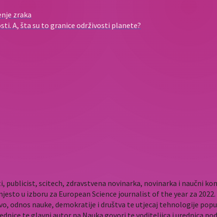
enje zraka
ti. A, šta su to granice održivosti planete?
i, publicist, scitech, zdravstvena novinarka, novinarka i naučni 
mjesto u izboru za European Science journalist of the year za 202
vo, odnos nauke, demokratije i društva te utjecaj tehnologije popu
rednice te glavni autor na Nauka govori te voditeljica i urednica p