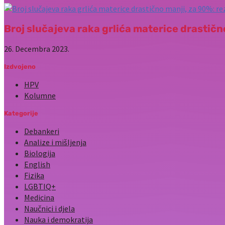
Broj slučajeva raka grlića materice drastičn
26. Decembra 2023.
Izdvojeno
HPV
Kolumne
Kategorije
Debankeri
Analize i mišljenja
Biologija
English
Fizika
LGBTIQ+
Medicina
Naučnici i djela
Nauka i demokratija