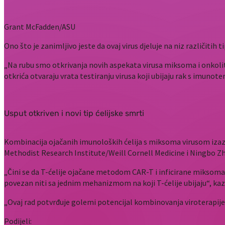
Grant McFadden/ASU
Ono što je zanimljivo jeste da ovaj virus djeluje na niz različitih 
„Na rubu smo otkrivanja novih aspekata virusa miksoma i onkoliti
otkrića otvaraju vrata testiranju virusa koji ubijaju rak s imunot
Usput otkriven i novi tip ćelijske smrti
Kombinacija ojačanih imunoloških ćelija s miksoma virusom izaz
Methodist Research Institute/Weill Cornell Medicine i Ningbo Zhe
„Čini se da T-ćelije ojačane metodom CAR-T i inficirane miksoma
povezan niti sa jednim mehanizmom na koji T-ćelije ubijaju“, kaza
„Ovaj rad potvrđuje golemi potencijal kombinovanja viroterapije 
Podijeli: