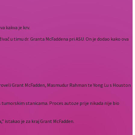
va kakva je krv.
živač u timu dr. Granta McFaddena pri ASU. On je dodao kako ova
o proveli Grant McFadden, Masmudur Rahman te Yong Lu s Houston
 tumorskim stanicama. Proces autoze prije nikada nije bio
,” istakao je za kraj Grant McFadden.