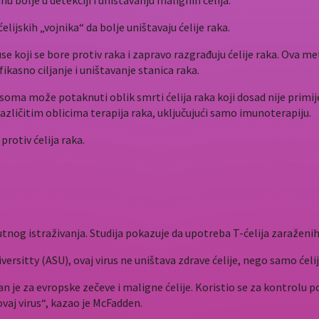
 bolje u detekciji i uništavanju malignih ćelija.
lijskih „vojnika“ da bolje uništavaju ćelije raka.
ruse koji se bore protiv raka i zapravo razgrađuju ćelije raka. Ov
ikasno ciljanje i uništavanje stanica raka.
soma može potaknuti oblik smrti ćelija raka koji dosad nije primij
različitim oblicima terapija raka, uključujući samo imunoterapiju.
protiv ćelija raka.
tnog istraživanja. Studija pokazuje da upotreba T-ćelija zaražen
rsitty (ASU), ovaj virus ne uništava zdrave ćelije, nego samo ćelij
 je za evropske zečeve i maligne ćelije. Koristio se za kontrolu po
ovaj virus“, kazao je McFadden.