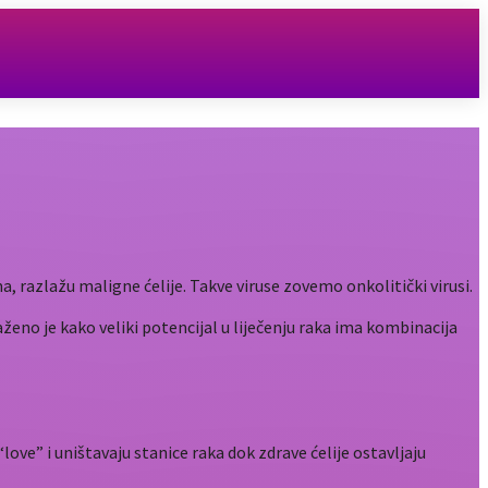
ma, razlažu maligne ćelije. Takve viruse zovemo onkolitički virusi.
ženo je kako veliki potencijal u liječenju raka ima kombinacija
“love” i uništavaju stanice raka dok zdrave ćelije ostavljaju