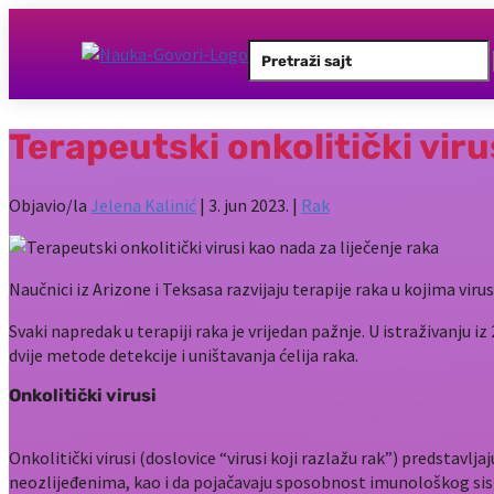
Search
for:
Terapeutski onkolitički viru
Objavio/la
Jelena Kalinić
|
3. jun 2023.
|
Rak
Naučnici iz Arizone i Teksasa razvijaju terapije raka u kojima viru
Svaki napredak u terapiji raka je vrijedan pažnje. U istraživanju i
dvije metode detekcije i uništavanja ćelija raka.
Onkolitički virusi
Onkolitički virusi (doslovice “virusi koji razlažu rak”) predstavlja
neozlijeđenima, kao i da pojačavaju sposobnost imunološkog sist