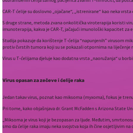
odbrambenih ćelija samog pacijenta zvanih T-limfociti, da postanu
CAR-T ćelije su doslovno „ojačane“, „istrenirane“ kao neka vrsta će
S druge strane, metoda zvana onkolitička viroterapija koristi vi
imunoterapija, kakva je CAR-T, jačajući imunološki kapacitet za ef
Studija pokazuje da korištenje T-ćelija “napunjenih” virusom mik
protiv čvrstih tumora koji su se pokazali otpornima na liječenje 
Virus u T-ćelijama djeluje kao dodatna vrsta „naoružanja“ u borbi 
Virus opasan za zečeve i ćelije raka
Jedan takav virus, poznat kao miksoma (myxoma), fokus je trenu
Pri tome, kako objašnjava dr. Grant McFadden s Arizona State Unive
„Miksoma je virus koji je bezopasan za ljude. Međutim, smrtonosan
smo da ćelije raka imaju neka svojstva koja ih čine osjetljivim na 