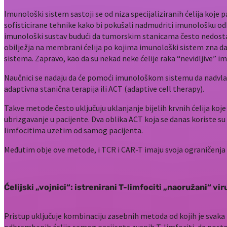
Imunološki sistem sastoji se od niza specijaliziranih ćelija koje 
sofisticirane tehnike kako bi pokušali nadmudriti imunološku odbra
imunološki sustav budući da tumorskim stanicama često nedostaj
obilježja na membrani ćelija po kojima imunološki sistem zna da 
sistema. Zapravo, kao da su nekad neke ćelije raka “nevidljive” im
Naučnici se nadaju da će pomoći imunološkom sistemu da nadvlada
adaptivna stanična terapija ili ACT (adaptive cell therapy).
Takve metode često uključuju uklanjanje bijelih krvnih ćelija koje
ubrizgavanje u pacijente. Dva oblika ACT koja se danas koriste su
limfocitima uzetim od samog pacijenta.
Međutim obje ove metode, i TCR i CAR-T imaju svoja ograničenja 
Ćelijski „vojnici“: istrenirani T-limfociti „naoružani“ vi
Pristup uključuje kombinaciju zasebnih metoda od kojih je svaka