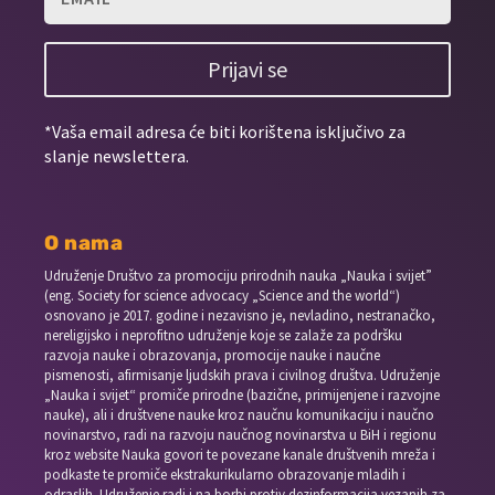
Prijavi se
*Vaša email adresa će biti korištena isključivo za
slanje newslettera.
O nama
Udruženje Društvo za promociju prirodnih nauka „Nauka i svijet”
(eng. Society for science advocacy „Science and the world“)
osnovano je 2017. godine i nezavisno je, nevladino, nestranačko,
nereligijsko i neprofitno udruženje koje se zalaže za podršku
razvoja nauke i obrazovanja, promocije nauke i naučne
pismenosti, afirmisanje ljudskih prava i civilnog društva. Udruženje
„Nauka i svijet“ promiče prirodne (bazične, primijenjene i razvojne
nauke), ali i društvene nauke kroz naučnu komunikaciju i naučno
novinarstvo, radi na razvoju naučnog novinarstva u BiH i regionu
kroz website Nauka govori te povezane kanale društvenih mreža i
podkaste te promiče ekstrakurikularno obrazovanje mladih i
odraslih. Udruženje radi i na borbi protiv dezinformacija vezanih za