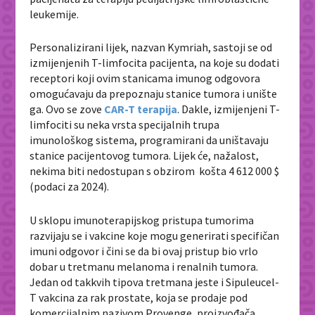
leukemije.
Personalizirani lijek, nazvan Kymriah, sastoji se od
izmijenjenih T-limfocita pacijenta, na koje su dodati
receptori koji ovim stanicama imunog odgovora
omogućavaju da prepoznaju stanice tumora i unište
ga. Ovo se zove
CAR-T terapija
. Dakle, izmijenjeni T-
limfociti su neka vrsta specijalnih trupa
imunološkog sistema, programirani da uništavaju
stanice pacijentovog tumora. Lijek će, nažalost,
nekima biti nedostupan s obzirom košta 4 612 000 $
(podaci za 2024).
U sklopu imunoterapijskog pristupa tumorima
razvijaju se i vakcine koje mogu generirati specifičan
imuni odgovor i čini se da bi ovaj pristup bio vrlo
dobar u tretmanu melanoma i renalnih tumora.
Jedan od takkvih tipova tretmana jeste i Sipuleucel-
T vakcina za rak prostate, koja se prodaje pod
komercijalnim nazivom Provenge, proizvođača