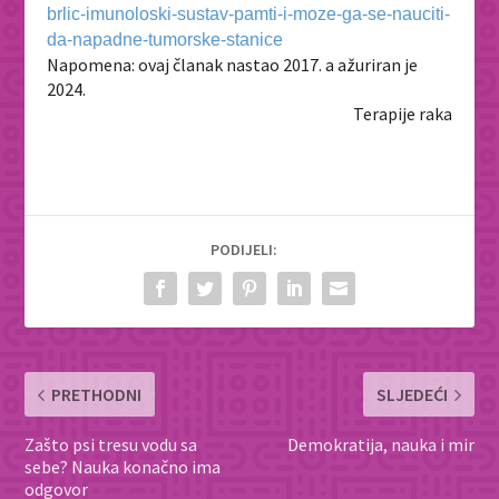
brlic-imunoloski-sustav-pamti-i-moze-ga-se-nauciti-
da-napadne-tumorske-stanice
Napomena: ovaj članak nastao 2017. a ažuriran je
2024.
Terapije raka
PODIJELI:
PRETHODNI
SLJEDEĆI
Zašto psi tresu vodu sa
Demokratija, nauka i mir
sebe? Nauka konačno ima
odgovor