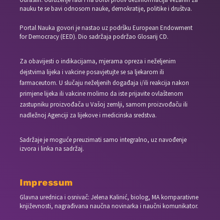
nauku te se bavi odnosom nauke, demokratije, politike i društva.
Portal Nauka govori je nastao uz podršku European Endowment
for Democracy (EED). Dio sadržaja podržao Glosarij CD.
Za obavijesti o indikacijama, mjerama opreza i neželjenim
dejstvima lijeka i vakcine posavjetujte se sa ljekarom ili
farmaceutom. U slučaju neželjenih događaja i/ili reakcija nakon
primjene lijeka ili vakcine molimo da iste prijavite ovlaštenom
zastupniku proizvođača u Vašoj zemlji, samom proizvođaču ili
nadležnoj Agenciji za lijekove i medicinska sredstva.
Sadržaje je moguće preuzimati samo integralno, uz navođenje
izvora i linka na sadržaj.
Impressum
Glavna urednica i osnivač: Jelena Kalinić, biolog, MA komparativne
književnosti, nagrađivana naučna novinarka i naučni komunikator.