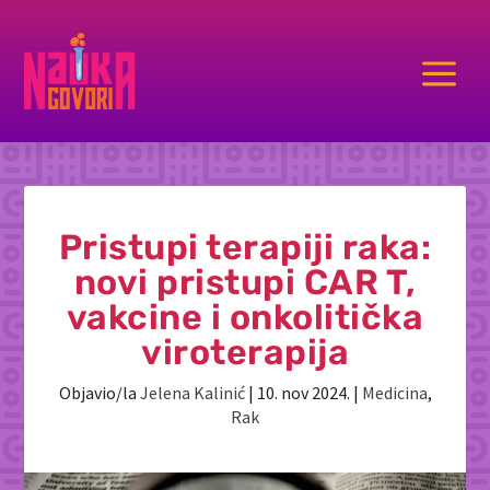
a
Pristupi terapiji raka:
novi pristupi CAR T,
vakcine i onkolitička
viroterapija
Objavio/la
Jelena Kalinić
|
10. nov 2024.
|
Medicina
,
Rak