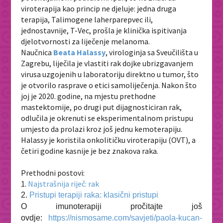
viroterapija kao princip ne djeluje: jedna druga
terapija, Talimogene laherparepvec ili,
jednostavnije, T-Vec, prošla je klinička ispitivanja
djelotvornosti za liječenje melanoma.
Naučnica
Beata Halassy
, virologinja sa Sveučilišta u
Zagrebu, liječila je vlastiti rak dojke ubrizgavanjem
virusa uzgojenih u laboratoriju direktno u tumor, što
je otvorilo rasprave o etici samoliječenja. Nakon što
joj je 2020. godine, na mjestu prethodne
mastektomije, po drugi put dijagnosticiran rak,
odlučila je okrenuti se eksperimentalnom pristupu
umjesto da prolazi kroz još jednu kemoterapiju.
Halassy je koristila onkolitičku viroterapiju (OVT), a
četiri godine kasnije je bez znakova raka.
Prethodni postovi:
1.
Najstrašnija riječ: rak
2.
Pristupi terapiji raka: klasični pristupi
O imunoterapiji pročitajte još
ovdje:
https://nismosame.com/savjeti/paola-kucan-