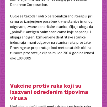
Dendreon Corporation.
Ovdje se također radi o personaliziranoj terapiji pri
čemu su izmjenjene posebne krvne stanice imunog
odgovora, zvane dendritske stanice, čija je uloga da
„pokažu“ antigen onim stanicama koje napadaju i
ubijaju antigen. Izmijenjene dentritske stanice
induciraju imuni odgovor na stanice raka prostate.
Provenge se preporučuje kod metastatskih oblika
tumora prostate, a cijena mu od 2014. godine iznosi
oko 100 000$.
Vakcine protiv raka koji su
izazvani određenim tipovima
virusa
Međutim, najefikasniji novi pristup tretiranju raka