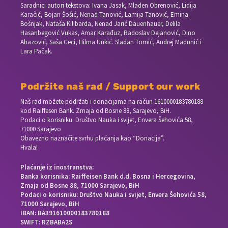
Saradnici autori tekstova: Ivana Jasak, Mladen Obrenović, Lidija
Karačić, Bojan Šošić, Nenad Tanović, Lamija Tanović, Emina
Bošnjak, Nataša Kilibarda, Nenad Jarić Dauenhauer, Delila
Hasanbegović Vukas, Amar Karađuz, Radoslav Dejanović, Dino
Abazović, Saša Ceci, Hilma Unkić. Slađan Tomić, Andrej Madunić i
Lara Pačak.
Podržite naš rad / Support our work
Naš rad možete podržati i donacijama na račun
1610000183780188
kod Raiffesen Bank. Zmaja od Bosne 88, Sarajevo, BiH.
Podaci o korisniku: Društvo Nauka i svijet, Envera Šehovića 58,
71000 Sarajevo
Obavezno naznačite svrhu plaćanja kao “Donacija”.
Hvala!
Plaćanje iz inostranstva:
Banka korisnika: Raiffeisen Bank d.d. Bosna i Hercegovina,
Zmaja od Bosne 88, 71000 Sarajevo, BiH
Podaci o korisniku: Društvo Nauka i svijet, Envera Šehovića 58,
71000 Sarajevo, BiH
IBAN: BA391610000183780188
SWIFT: RZBABA2S