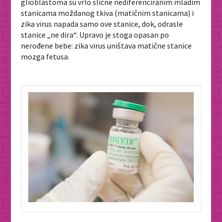
glioblastoma su vrlo slične nediferenciranim mladim
stanicama moždanog tkiva (matičnim stanicama) i
zika virus napada samo ove stanice, dok, odrasle
stanice „ne dira“. Upravo je stoga opasan po
nerođene bebe: zika virus uništava matične stanice
mozga fetusa.