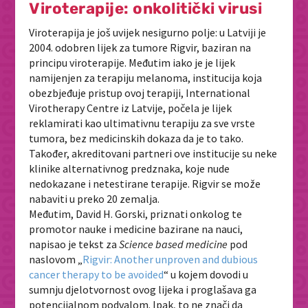
Viroterapije: onkolitički virusi
Viroterapija je još uvijek nesigurno polje: u Latviji je
2004. odobren lijek za tumore Rigvir, baziran na
principu viroterapije. Međutim iako je je lijek
namijenjen za terapiju melanoma, institucija koja
obezbjeđuje pristup ovoj terapiji, International
Virotherapy Centre iz Latvije, počela je lijek
reklamirati kao ultimativnu terapiju za sve vrste
tumora, bez medicinskih dokaza da je to tako.
Također, akreditovani partneri ove institucije su neke
klinike alternativnog predznaka, koje nude
nedokazane i netestirane terapije. Rigvir se može
nabaviti u preko 20 zemalja.
Međutim, David H. Gorski, priznati onkolog te
promotor nauke i medicine bazirane na nauci,
napisao je tekst za
Science based medicine
pod
naslovom „
Rigvir: Another unproven and dubious
cancer therapy to be avoided
“ u kojem dovodi u
sumnju djelotvornost ovog lijeka i proglašava ga
potencijalnom podvalom. Ipak, to ne znači da