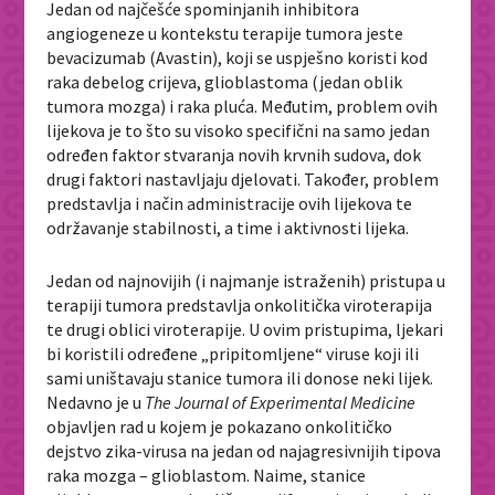
Jedan od najčešće spominjanih inhibitora
angiogeneze u kontekstu terapije tumora jeste
bevacizumab (Avastin), koji se uspješno koristi kod
raka debelog crijeva, glioblastoma (jedan oblik
tumora mozga) i raka pluća. Međutim, problem ovih
lijekova je to što su visoko specifični na samo jedan
određen faktor stvaranja novih krvnih sudova, dok
drugi faktori nastavljaju djelovati. Također, problem
predstavlja i način administracije ovih lijekova te
održavanje stabilnosti, a time i aktivnosti lijeka.
Jedan od najnovijih (i najmanje istraženih) pristupa u
terapiji tumora predstavlja onkolitička viroterapija
te drugi oblici viroterapije. U ovim pristupima, ljekari
bi koristili određene „pripitomljene“ viruse koji ili
sami uništavaju stanice tumora ili donose neki lijek.
Nedavno je u
The Journal of Experimental Medicine
objavljen rad u kojem je pokazano onkolitičko
dejstvo zika-virusa na jedan od najagresivnijih tipova
raka mozga – glioblastom. Naime, stanice