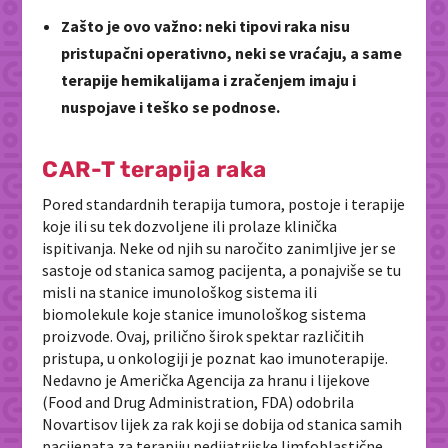
Zašto je ovo važno: neki tipovi raka nisu
pristupačni operativno, neki se vraćaju, a same
terapije hemikalijama i zračenjem imaju i
nuspojave i teško se podnose.
CAR-T terapija raka
Pored standardnih terapija tumora, postoje i terapije
koje ili su tek dozvoljene ili prolaze klinička
ispitivanja. Neke od njih su naročito zanimljive jer se
sastoje od stanica samog pacijenta, a ponajviše se tu
misli na stanice imunološkog sistema ili
biomolekule koje stanice imunološkog sistema
proizvode. Ovaj, prilično širok spektar različitih
pristupa, u onkologiji je poznat kao imunoterapije.
Nedavno je Američka Agencija za hranu i lijekove
(Food and Drug Administration, FDA) odobrila
Novartisov lijek za rak koji se dobija od stanica samih
pacijenata za terapiju pedijatrijske limfoblastične