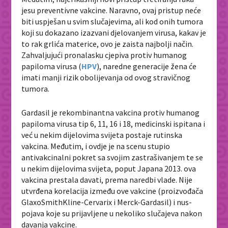
jesu preventivne vakcine. Naravno, ovaj pristup neće
biti uspješan u svim slučajevima, ali kod onih tumora
koji su dokazano izazvani djelovanjem virusa, kakav je
to rak grlića materice, ovo je zaista najbolji način.
Zahvaljujući pronalasku cjepiva protiv humanog
papiloma virusa (
HPV
), naredne generacije žena će
imati manji rizik obolijevanja od ovog stravičnog
tumora.
Gardasil je rekombinantna vakcina protiv humanog
papiloma virusa tip 6, 11, 16 i 18, medicinski ispitana i
već u nekim dijelovima svijeta postaje rutinska
vakcina. Međutim, i ovdje je na scenu stupio
antivakcinalni pokret sa svojim zastrašivanjem te se
u nekim dijelovima svijeta, poput Japana 2013. ova
vakcina prestala davati, prema naredbi vlade. Nije
utvrđena korelacija između ove vakcine (proizvođača
GlaxoSmithKline-Cervarix i Merck-Gardasil) i nus-
pojava koje su prijavljene u nekoliko slučajeva nakon
davanja vakcine.