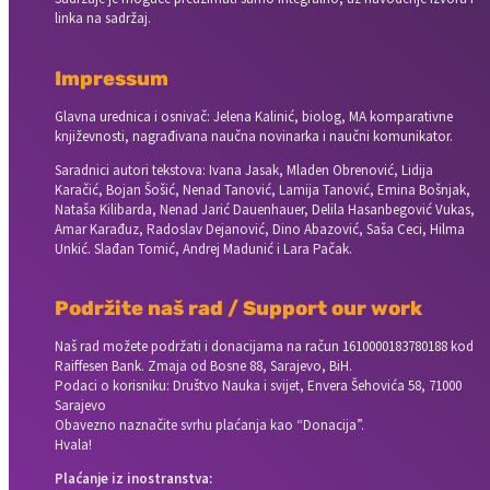
linka na sadržaj.
Impressum
Glavna urednica i osnivač: Jelena Kalinić, biolog, MA komparativne
književnosti, nagrađivana naučna novinarka i naučni komunikator.
Saradnici autori tekstova: Ivana Jasak, Mladen Obrenović, Lidija
Karačić, Bojan Šošić, Nenad Tanović, Lamija Tanović, Emina Bošnjak,
Nataša Kilibarda, Nenad Jarić Dauenhauer, Delila Hasanbegović Vukas,
Amar Karađuz, Radoslav Dejanović, Dino Abazović, Saša Ceci, Hilma
Unkić. Slađan Tomić, Andrej Madunić i Lara Pačak.
Podržite naš rad / Support our work
Naš rad možete podržati i donacijama na račun
1610000183780188 kod
Raiffesen Bank. Zmaja od Bosne 88, Sarajevo, BiH.
Podaci o korisniku: Društvo Nauka i svijet, Envera Šehovića 58, 71000
Sarajevo
Obavezno naznačite svrhu plaćanja kao “Donacija”.
Hvala!
Plaćanje iz inostranstva: