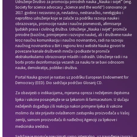
Udruženje Društvo za promociju prirodnih nauka „Nauka i svijet” (eng.
Society for science advocacy „Science and the world“) osnovano je
2017. godine i nezavisno je, nevladino, nestranačko, nereligijsko i
neprofitno udruženje koje se zalaže za podršku razvoja nauke i
obrazovanja, promocije nauke i naučne pismenosti, afirmisanje
ljudskih prava i civilnog društva. Udruženje „Nauka i svijet“ promiče
prirodne (bazične, primijenjene i razvojne nauke), ali i društvene nauke
kroz naučnu komunikaciju i naučno novinarstvo, radi na razvoju
naučnog novinarstva u BiH i regionu kroz website Nauka govori te
povezane kanale društvenih mreža i podkaste te promiče
ekstrakurikularno obrazovanje mladih i odraslih. Udruženje radi i na
borbi protiv dezinformacija vezanih za nauku te se bavi odnosom
nauke, demokratije, politike i društva.
Portal Nauka govori je nastao uz podršku European Endowment for
Democracy (EED). Dio sadržaja podržao Glosarij CD.
Za obavijesti o indikacijama, mjerama opreza i neželjenim dejstvima
lijeka i vakcine posavjetujte se sa ljekarom ili farmaceutom. U slučaju
neželjenih događaja i/ili reakcija nakon primjene lijeka ili vakcine
molimo da iste prijavite ovlaštenom zastupniku proizvođača u Vašoj
zemlji, samom proizvođaču ili nadležnoj Agenciji za lijekove i
medicinska sredstva.
Sadržaje je moguće preuzimati samo integralno, uz navođenje izvora i