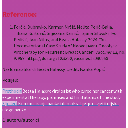
Reference:
Forčić, Dubravko, Karmen Mršić, Melita Perić-Balja,
Tihana Kurtović, Snježana Ramić, Tajana Silovski, Ivo
Pedišić, Ivan Milas, and Beata Halassy. 2024. “An
Unconventional Case Study of Neoadjuvant Oncolytic
Virotherapy for Recurrent Breast Cancer”
Vaccines
12, no.
9: 958. https://doi.org/10.3390/vaccines12090958
Naslovna slika: dr Beata Halassy, credit: Ivanka Popić
Podijeli:
Prethodni
Beata Halassy: virologist who cured her cancer with
experimental therapy: promises and limitations of the study
Sljedeći
Komuniciranje nauke i demokratije: prosvjetiteljska
uloga nauke
O autoru/autorici