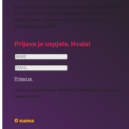
Svake nedjelje u 8 sati ujutro uživajte uz naš newsletter u
kom možete pročitati o posljednjim dešavanjima u
svijetu nauke, trendovima i onome što nas i vas
svakodnevno inspiriše.
Prijava je uspjela. Hvala!
Prijavi se
*Vaša email adresa će biti korištena isključivo za slanje
newslettera.
O nama