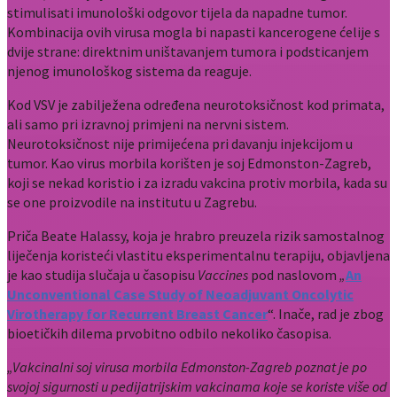
stimulisati imunološki odgovor tijela da napadne tumor.
Kombinacija ovih virusa mogla bi napasti kancerogene ćelije s
dvije strane: direktnim uništavanjem tumora i podsticanjem
njenog imunološkog sistema da reaguje.
Kod VSV je zabilježena određena neurotoksičnost kod primata,
ali samo pri izravnoj primjeni na nervni sistem.
Neurotoksičnost nije primijećena pri davanju injekcijom u
tumor. Kao virus morbila korišten je soj Edmonston-Zagreb,
koji se nekad koristio i za izradu vakcina protiv morbila, kada su
se one proizvodile na institutu u Zagrebu.
Priča Beate Halassy, koja je hrabro preuzela rizik samostalnog
liječenja koristeći vlastitu eksperimentalnu terapiju, objavljena
je kao studija slučaja u časopisu
Vaccines
pod naslovom
„
An
Unconventional Case Study of Neoadjuvant Oncolytic
Virotherapy for Recurrent Breast Cancer
“. Inače, rad je zbog
bioetičkih dilema prvobitno odbilo nekoliko časopisa.
„Vakcinalni soj virusa morbila Edmonston-Zagreb poznat je po
svojoj sigurnosti u pedijatrijskim vakcinama koje se koriste više od