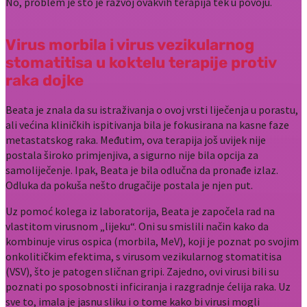
No, problem je što je razvoj ovakvih terapija tek u povoju.
Virus morbila i virus vezikularnog
stomatitisa u koktelu terapije protiv
raka dojke
Beata je znala da su istraživanja o ovoj vrsti liječenja u porastu,
ali većina kliničkih ispitivanja bila je fokusirana na kasne faze
metastatskog raka. Međutim, ova terapija još uvijek nije
postala široko primjenjiva, a sigurno nije bila opcija za
samoliječenje. Ipak, Beata je bila odlučna da pronađe izlaz.
Odluka da pokuša nešto drugačije postala je njen put.
Uz pomoć kolega iz laboratorija, Beata je započela rad na
vlastitom virusnom „lijeku“. Oni su smislili način kako da
kombinuje virus ospica (morbila, MeV), koji je poznat po svojim
onkolitičkim efektima, s virusom vezikularnog stomatitisa
(VSV), što je patogen sličnan gripi. Zajedno, ovi virusi bili su
poznati po sposobnosti inficiranja i razgradnje ćelija raka. Uz
sve to, imala je jasnu sliku i o tome kako bi virusi mogli