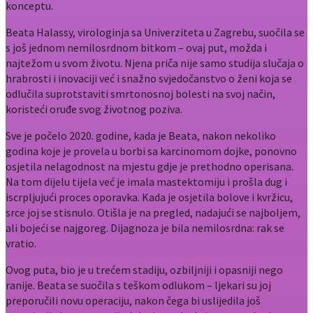
konceptu.
Beata Halassy, virologinja sa Univerziteta u Zagrebu, suočila se
s još jednom nemilosrdnom bitkom – ovaj put, možda i
najtežom u svom životu. Njena priča nije samo studija slučaja o
hrabrosti i inovaciji već i snažno svjedočanstvo o ženi koja se
odlučila suprotstaviti smrtonosnoj bolesti na svoj način,
koristeći oruđe svog životnog poziva.
Sve je počelo 2020. godine, kada je Beata, nakon nekoliko
godina koje je provela u borbi sa karcinomom dojke, ponovno
osjetila nelagodnost na mjestu gdje je prethodno operisana.
Na tom dijelu tijela već je imala mastektomiju i prošla dug i
iscrpljujući proces oporavka. Kada je osjetila bolove i kvržicu,
srce joj se stisnulo. Otišla je na pregled, nadajući se najboljem,
ali bojeći se najgoreg. Dijagnoza je bila nemilosrdna: rak se
vratio.
Ovog puta, bio je u trećem stadiju, ozbiljniji i opasniji nego
ranije. Beata se suočila s teškom odlukom – ljekari su joj
preporučili novu operaciju, nakon čega bi uslijedila još