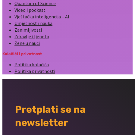
Quantum of Science
Video i podkast
Vještačka inteligencija – AI
Umjetnost i nauka
Zanimljivosti
Zdravlje i ljepota
Žene u nauci
Kolačići i privatnost
Politika kolačića
Politika privatnosti
Pretplati se na
newsletter