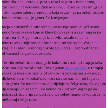
odobrila jednu terapiju protiv raka i to protiv melanoma,
zasnovanu na virusima. Radi se o T-VEC (zove se još i Imlygic i
Talimogene laherparepvec), a koja se zasniva na onkolitičkom
herpes virusu koji je genetički izmijenjen.
Ideja o onkolitičkoj viroterapiji dakle nije nova, ali još nema
puno terapija raka koje su klinički dokazane a zasnivaju se na
virusima. Za Rigvir, terapiju iz Latvije, vezalo se puno
kontroverzi i nije postala komercijalno dostupna, čak je
izazvala i aferu, a mnogi onkolozi su izrazili zabrinutost za
efikasnost i sigurnost terapije.
Termin onkolitička terapija bi bukvalno značio
„
terapija raka
virusima koji razlažu rak”. Ovo je jedan
noviji pristup
u terapiji
raka i još uvijek se razvija. Stvar s ovim terapijama je da mogu
djelovati na mikrookoliš tumora na više načina – od toga da
sam genetički modificiran virus djeluje na ćelije raka, do toga da
djelovanje virusa stimulira imunološki sistem, digne ga na
jedan viši nivo pripravnosti pa onda ćelije imunološkog sistema
uništavaju ćelije raka.