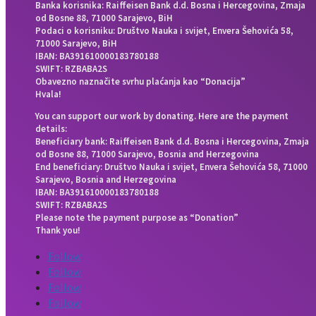
Banka korisnika: Raiffeisen Bank d.d. Bosna i Hercegovina, Zmaja
od Bosne 88, 71000 Sarajevo, BiH
Podaci o korisniku: Društvo Nauka i svijet, Envera Šehovića 58,
71000 Sarajevo, BiH
IBAN: BA391610000183780188
SWIFT: RZBABA2S
Obavezno naznačite svrhu plaćanja kao “Donacija”
Hvala!
You can support our work by donating. Here are the payment
details:
Beneficiary bank: Raiffeisen Bank d.d. Bosna i Hercegovina, Zmaja
od Bosne 88, 71000 Sarajevo, Bosnia and Herzegovina
End beneficiary: Društvo Nauka i svijet, Envera Šehovića 58, 71000
Sarajevo, Bosnia and Herzegovina
IBAN: BA391610000183780188
SWIFT: RZBABA2S
Please note the payment purpose as “Donation”
Thank you!
Follow
Follow
Follow
Follow