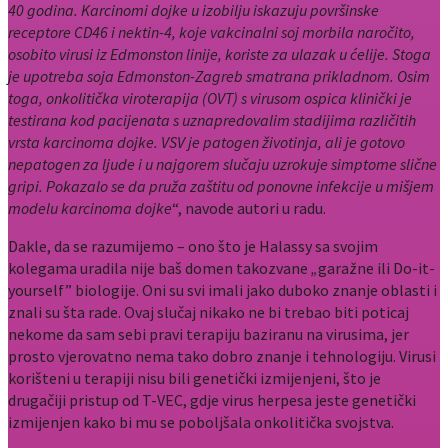
40 godina. Karcinomi dojke u izobilju iskazuju površinske
receptore CD46 i nektin-4, koje vakcinalni soj morbila naročito,
osobito virusi iz Edmonston linije, koriste za ulazak u ćelije. Stoga
je upotreba soja Edmonston-Zagreb smatrana prikladnom. Osim
toga, onkolitička viroterapija (OVT) s virusom ospica klinički je
testirana kod pacijenata s uznapredovalim stadijima različitih
vrsta karcinoma dojke. VSV je patogen životinja, ali je gotovo
nepatogen za ljude i u najgorem slučaju uzrokuje simptome slične
gripi. Pokazalo se da pruža zaštitu od ponovne infekcije u mišjem
modelu karcinoma dojke
“, navode autori u radu.
Dakle, da se razumijemo – ono što je Halassy sa svojim
kolegama uradila nije baš domen takozvane
„
garažne ili Do-it-
yourself” biologije. Oni su svi imali jako duboko znanje oblasti i
znali su šta rade. Ovaj slučaj nikako ne bi trebao biti poticaj
nekome da sam sebi pravi terapiju baziranu na virusima, jer
prosto vjerovatno nema tako dobro znanje i tehnologiju. Virusi
korišteni u terapiji nisu bili genetički izmijenjeni, što je
drugačiji pristup od T-VEC, gdje virus herpesa jeste genetički
izmijenjen kako bi mu se poboljšala onkolitička svojstva.