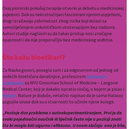
Ovaj pionirski pokušaj terapije otvorio je debatu u medicinskoj
zajednici. Dok su neki stručnjaci fascinirani njenim uspjehom,
drugi izražavaju zabrinutost zbog rizika koji dolazi sa
samoliječenjem onkolitičkom viroterapijom bez nadzora.
Autori studije naglasili su da takav pristup nosi značajne
opasnosti i da nije preporučljiv bez medicinskog vođstva.
Šta kažu bioetičari?
Za Nauka govori, posegla sam i za odgovorom od jednog od
vodećih bioetičara današnjice, profesorom
Arthurom
Caplanom
sa NYU Grossman School of Medicine – Langone
Medical Center, koji je dakako ispratio slučaj, o kojem je pisao i
Nature
. Nature je doduše, netačno napisao da je sama Halassy
uzgojila viruse dok su u stvarnosti to učinile njene kolege.
„Postoje dva problema s autoeksperimentiranjem. Prvi je da
svaki pojedinačni naučnik ili liječnik često nije u poziciji znati
što bi moglo biti sigurno i efikasno. U ovom slučaju ona je bila,