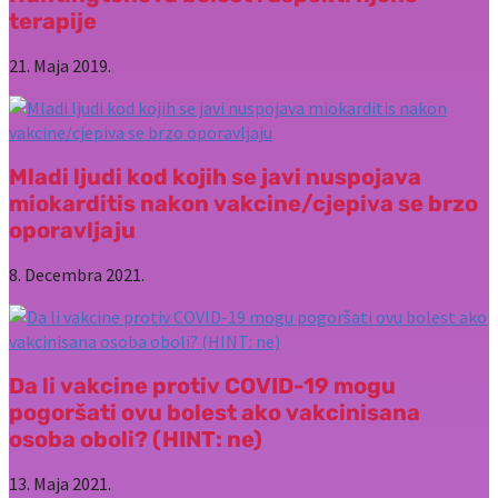
terapije
21. Maja 2019.
Mladi ljudi kod kojih se javi nuspojava
miokarditis nakon vakcine/cjepiva se brzo
oporavljaju
8. Decembra 2021.
Da li vakcine protiv COVID-19 mogu
pogoršati ovu bolest ako vakcinisana
osoba oboli? (HINT: ne)
13. Maja 2021.