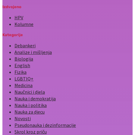
Izdvojeno
HPV
Kolumne
Kategorije
Debankeri
Analize i mišljenja
Biologija
English
Fizika
LGBTIQ+
Medicina
Naučnici i djela
Nauka i demokratija
Nauka i politika
Nauka za djecu
Novosti
Pseudonauka i dezinformacije
Skrol kroz priču