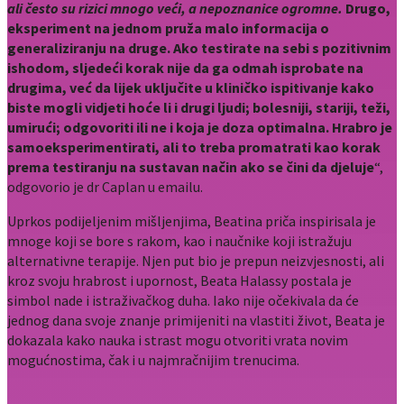
ali često su rizici mnogo veći, a nepoznanice ogromne.
Drugo,
eksperiment na jednom pruža malo informacija o
generaliziranju na druge. Ako testirate na sebi s pozitivnim
ishodom, sljedeći korak nije da ga odmah isprobate na
drugima, već da lijek uključite u kliničko ispitivanje kako
biste mogli vidjeti hoće li i drugi ljudi; bolesniji, stariji, teži,
umirući; odgovoriti ili ne i koja je doza optimalna. Hrabro je
samoeksperimentirati, ali to treba promatrati kao korak
prema testiranju na sustavan način ako se čini da djeluje
“,
odgovorio je dr Caplan u emailu.
Uprkos podijeljenim mišljenjima, Beatina priča inspirisala je
mnoge koji se bore s rakom, kao i naučnike koji istražuju
alternativne terapije. Njen put bio je prepun neizvjesnosti, ali
kroz svoju hrabrost i upornost, Beata Halassy postala je
simbol nade i istraživačkog duha. Iako nije očekivala da će
jednog dana svoje znanje primijeniti na vlastiti život, Beata je
dokazala kako nauka i strast mogu otvoriti vrata novim
mogućnostima, čak i u najmračnijim trenucima.