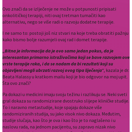
Ovo znači da se izlječenje ne može u potpunosti pripisati
onkolitičkoj terapiji, niti ovaj tretman tumačiti kao
alternativu, nego se više radi o razvoju dodatne terapije.
I ne samo to: postoji još niz stvari na koje treba obratiti pažnju
kako bismo bolje razumjeli ovaj rad i domet terapije.
„Bitna je informacija da je ovo samo jedan pokus, da je
interesantan primarno istraživačima koji se bave razvojem ove
vrste terapije raka, i da se nadam da bi rezultati koji su
objavljeni mogli ubrzati razvoj ovog tipa liječenja
“, kazala je dr.
Beata Halassy u kratkom mailu koji je bio odgovor na moj upit.
Šta ovo znači?
Pa dokazi u medicini imaju svoju težinu i razlikuju se. Neki sveti
gral dokaza su randomizirane dvostruko slijepe kliničke studije.
To i naravno metastudije, koje spajaju dokaze više
randomiziranih studija, su jako visok nivo dokaza. Međutim,
studije slučaja, kao što je ova i kao što je to naglašeno i u
naslovu rada, na jednom pacijentu, su zapravo nizak nivo