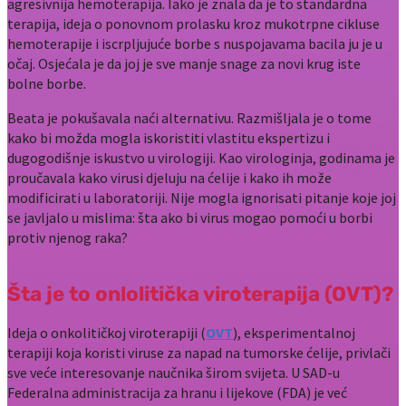
agresivnija hemoterapija. Iako je znala da je to standardna
terapija, ideja o ponovnom prolasku kroz mukotrpne cikluse
hemoterapije i iscrpljujuće borbe s nuspojavama bacila ju je u
očaj. Osjećala je da joj je sve manje snage za novi krug iste
bolne borbe.
Beata je pokušavala naći alternativu. Razmišljala je o tome
kako bi možda mogla iskoristiti vlastitu ekspertizu i
dugogodišnje iskustvo u virologiji. Kao virologinja, godinama je
proučavala kako virusi djeluju na ćelije i kako ih može
modificirati u laboratoriji. Nije mogla ignorisati pitanje koje joj
se javljalo u mislima: šta ako bi virus mogao pomoći u borbi
protiv njenog raka?
Šta je to onlolitička viroterapija (OVT)?
Ideja o onkolitičkoj viroterapiji (
OVT
), eksperimentalnoj
terapiji koja koristi viruse za napad na tumorske ćelije, privlači
sve veće interesovanje naučnika širom svijeta. U SAD-u
Federalna administracija za hranu i lijekove (FDA) je već