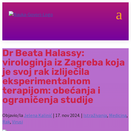
a
Dr Beata Halassy:
virologinja iz Zagreba koja
je svoj rak izliječila
eksperimentalnom
terapijom: obećanja i
ograničenja studije
Objavio/la
Jelena Kalinić
|
17. nov 2024.
|
Istraživanja
,
Medicina
,
Rak
,
Virusi