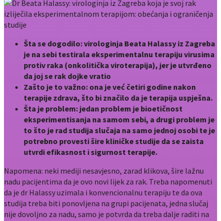
Šta se dogodilo: virologinja Beata Halassy iz Zagreba
je na sebi testirala eksperimentalnu terapiju virusima
protiv raka (onkolitička viroterapija), jer je utvrđeno
da joj se rak dojke vratio
Zašto je to važno: ona je već četiri godine nakon
terapije zdrava, što bi značilo da je terapija uspješna.
Šta je problem: jedan problem je bioetičnost
eksperimentisanja na samom sebi, a drugi problem je
to što je rad studija slučaja na samo jednoj osobi te je
potrebno provesti šire kliničke studije da se zaista
utvrdi efikasnost i sigurnost terapije.
Napomena: neki mediji nesavjesno, zarad klikova, šire lažnu
nadu pacijentima da je ovo novi lijek za rak. Treba napomenuti
da je dr Halassy uzimala i konvencionalnu terapiju te da ova
studija treba biti ponovljena na grupi pacijenata, jedna slučaj
nije dovoljno za nadu, samo je potvrda da treba dalje raditi na