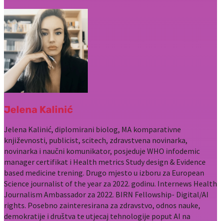
Jelena Kalinić
Jelena Kalinić, diplomirani biolog, MA komparativne
književnosti, publicist, scitech, zdravstvena novinarka,
novinarka i naučni komunikator, posjeduje WHO infodemic
manager certifikat i Health metrics Study design & Evidence
based medicine trening. Drugo mjesto u izboru za European
Science journalist of the year za 2022. godinu. Internews Health
Journalism Ambassador za 2022. BIRN Fellowship- Digital/AI
rights. Posebno zainteresirana za zdravstvo, odnos nauke,
demokratije i društva te utjecaj tehnologije poput AI na