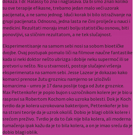
dokaza. I dr. Halassy to zna i naglašava. Da bi smo znali koliko
su ove terapije efikasne, trebamo jedan malo veći uzorak
pacijenata, a ne samo jednog. Idući korak bi bilo istraživanje na
grupi pacijenata. Odnosno, jedna lasta ne čini proljeće u nauci i
medicini. Rezultati moraju imati bolju statističku osnovu, biti
ponovljivi, sa sličnim rezultatom, a ne tek slučajnost.
Eksperimentisanje na samom sebi nosi sa sobom bioetičke
dvojbe. Ovaj postupak pomalo liči na filmove naučne fantastike
kada si neki doktor nešto ubrizga i dobije neku supermoć ili se
pretvori u nešto. No u stvarnosti, postoje slučajevi vršenja
eksperimenata na samom sebi. Jesse Lazear je dokazao kako
komarci prenose žutu groznicu namjerno se izloživši
komarcima – umro je 17 dana poslije toga od žute groznice.
Max Pettenkofer je popio bujon s uzročnikom kolere jer je bio u
raspravi sa Robertom Kochom oko uzroka bolesti. Dok je Koch
tvrdio da je kolera uzrokovana bakterijom, Pettenkofer je bio
na strani teorije da je uzrok okoliš. Dobio je blagi oblik kolere i
srećom preživo. Tvrdio je da to čak nije bila kolera, ali moderna
tumačenja ipak kažu da je to bila kolera, a on je imao sreću da je
dobio blagi oblik.