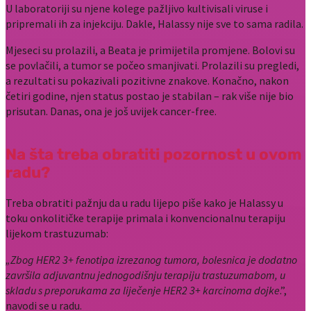
U laboratoriji su njene kolege pažljivo kultivisali viruse i
pripremali ih za injekciju. Dakle, Halassy nije sve to sama radila.
Mjeseci su prolazili, a Beata je primijetila promjene. Bolovi su
se povlačili, a tumor se počeo smanjivati. Prolazili su pregledi,
a rezultati su pokazivali pozitivne znakove. Konačno, nakon
četiri godine, njen status postao je stabilan – rak više nije bio
prisutan. Danas, ona je još uvijek cancer-free.
Na šta treba obratiti pozornost u ovom
radu?
Treba obratiti pažnju da u radu lijepo piše kako je Halassy u
toku onkolitičke terapije primala i konvencionalnu terapiju
lijekom trastuzumab:
„Zbog HER2 3+ fenotipa izrezanog tumora, bolesnica je dodatno
završila adjuvantnu jednogodišnju terapiju trastuzumabom, u
skladu s preporukama za liječenje HER2 3+ karcinoma dojke
.”,
navodi se u radu.