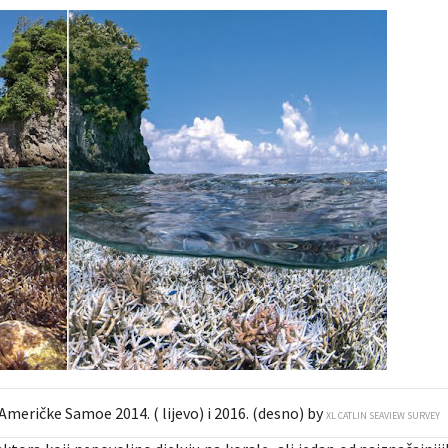
meričke Samoe 2014. ( lijevo) i 2016. (desno) by
XL CATLIN SEAVIEW SURVEY