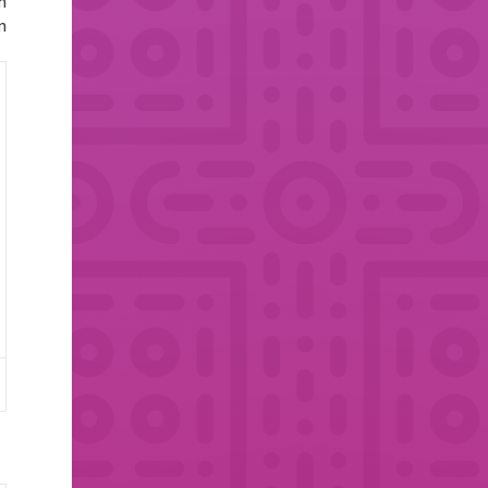
m
m
i
,