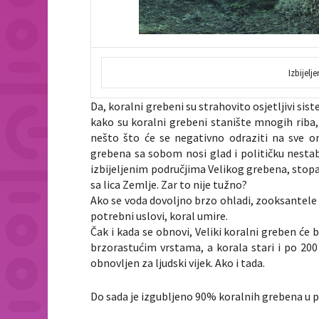
Izbijel
Da, koralni grebeni su strahovito osjetljivi s
kako su koralni grebeni stanište mnogih riba
nešto što će se negativno odraziti na sve on
grebena sa sobom nosi glad i političku nestab
izbijeljenim područjima Velikog grebena, stopa
sa lica Zemlje. Zar to nije tužno?
Ako se voda dovoljno brzo ohladi, zooksantele 
potrebni uslovi, koral umire.
Čak i kada se obnovi, Veliki koralni greben će b
brzorastućim vrstama, a korala stari i po 200
obnovljen za ljudski vijek. Ako i tada.
Do sada je izgubljeno 90% koralnih grebena u pod