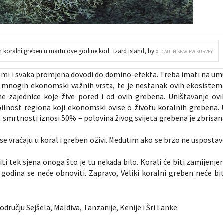
jen koralni greben u martu ove godine kod Lizard island, by
XL CATLIN SEAVIEW SURVEY
istemi i svaka promjena dovodi do domino-efekta. Treba imati na um
, mnogih ekonomski važnih vrsta, te je nestanak ovih ekosistem
e zajednice koje žive pored i od ovih grebena. Uništavanje ovi
ilnost regiona koji ekonomski ovise o životu koralnih grebena. 
 smrtnosti iznosi 50% – polovina živog svijeta grebena je zbrisan
se vraćaju u koral i greben oživi. Međutim ako se brzo ne uspostav
iti tek sjena onoga što je tu nekada bilo. Korali će biti zamijenjen
 godina se neće obnoviti. Zapravo, Veliki koralni greben neće bit
ručju Sejšela, Maldiva, Tanzanije, Kenije i Šri Lanke.