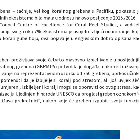
bena – tačnije, Velikog koralnog grebena u Pacifiku, pokazalo j
ednih ekosistema bila mala u odnosu na ovo posljednje 2015./2016.
Council Centre of Excellence for Coral Reef Studies, a voditel
tudiji, svega oko 7% ekosistema je uspjelo izbjeći odumiranje, koj
to korali gube boju, ova pojava je u engleskom dobro opisana ka
eben proživljava svoje četvrto masovno izbjeljivanje u posljednji
raljnog grebena (GBRMPA) potvrdila je događaj nakon istraživanj
ljivanje na reprezentativnom uzorku od 750 grebena, uprkos učink
omenuti da je izbijeljeni koralj pod stresom, ali još uvijek živ”
umjereni, izbijeljeni koralji mogu se oporaviti od ovog stresa, ka
ganizaciju Ujedinjenih naroda UNESCO da proglasi greben oznakom ‘
bližava prekretnici”, nakon koje će greben izgubiti svoju funkcij