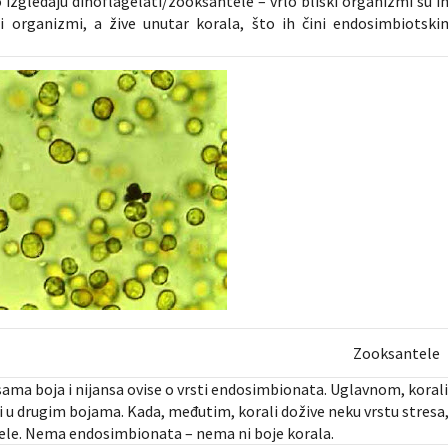
 izgledaju dinoflagelati/zooksantele – vrlo bliski organizmi su i
 organizmi, a žive unutar korala, što ih čini endosimbiotski
Zooksantele
sama boja i nijansa ovise o vrsti endosimbionata. Uglavnom, koral
i u drugim bojama. Kada, međutim, korali dožive neku vrstu stresa
ele. Nema endosimbionata – nema ni boje korala.