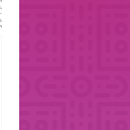
h
,
-
,
m