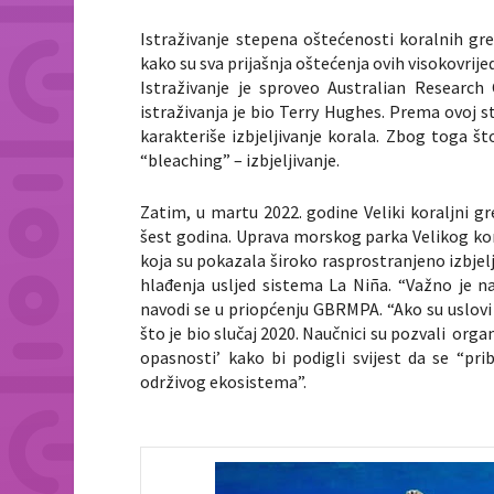
Istraživanje stepena oštećenosti koralnih gre
kako su sva prijašnja oštećenja ovih visokovrij
Istraživanje je sproveo Australian Research 
istraživanja je bio Terry Hughes. Prema ovoj s
karakteriše izbjeljivanje korala. Zbog toga š
“bleaching” – izbjeljivanje.
Zatim, u martu 2022. godine Veliki koraljni gr
šest godina. Uprava morskog parka Velikog ko
koja su pokazala široko rasprostranjeno izbje
hlađenja usljed sistema La Niña. “Važno je nap
navodi se u priopćenju GBRMPA. “Ako su uslovi 
što je bio slučaj 2020. Naučnici su pozvali or
opasnosti’ kako bi podigli svijest da se “pri
održivog ekosistema”.