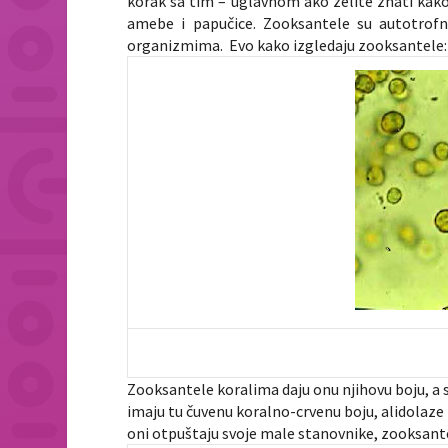
korak sa tim – uglavnom ako želite znati kako
amebe i papučice. Zooksantele su autotrofni
organizmima. Evo kako izgledaju zooksantele:
Zooksantele koralima daju onu njihovu boju, a 
imaju tu čuvenu koralno-crvenu boju, alidolaze 
oni otpuštaju svoje male stanovnike, zooksant