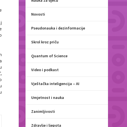
Nauka za djecu
e
Novosti
j
Pseudonauka i dezinformacije
e
o
Skrol kroz priču
h
Quantum of Science
a
u
Video i podkast
,
o
Vještačka inteligencija – AI
u
u
Umjetnost i nauka
Zanimljivosti
Zdravlje i ljepota