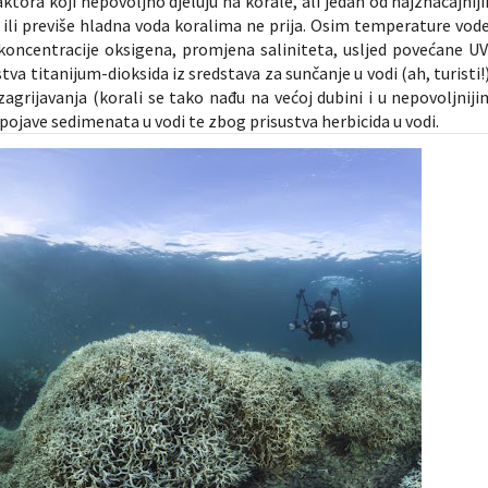
ktora koji nepovoljno djeluju na korale, ali jedan od najznačajniji
ili previše hladna voda koralima ne prija. Osim temperature vode
a koncentracije oksigena, promjena saliniteta, usljed povećane UV
tva titanijum-dioksida iz sredstava za sunčanje u vodi (ah, turisti!)
grijavanja (korali se tako nađu na većoj dubini i u nepovoljniji
pojave sedimenata u vodi te zbog prisustva herbicida u vodi.