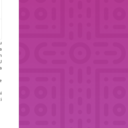
u
a
h
U
a
e
i
i