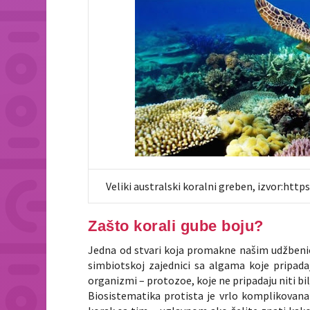
Veliki australski koralni greben, izvor:http
Zašto korali gube boju?
Jedna od stvari koja promakne našim udžbenici
simbiotskoj zajednici sa algama koje pripad
organizmi – protozoe, koje ne pripadaju niti bi
Biosistematika protista je vrlo komplikovana 