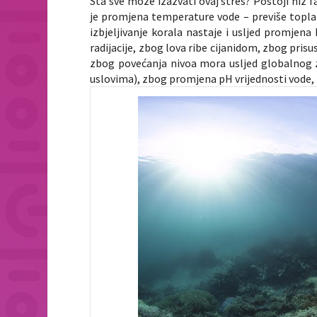
Šta sve može izazvati ovaj stres? Postoji niz fa
je promjena temperature vode – previše topla 
izbjeljivanje korala nastaje i usljed promjen
radijacije, zbog lova ribe cijanidom, zbog prisus
zbog povećanja nivoa mora usljed globalnog za
uslovima), zbog promjena pH vrijednosti vode, 