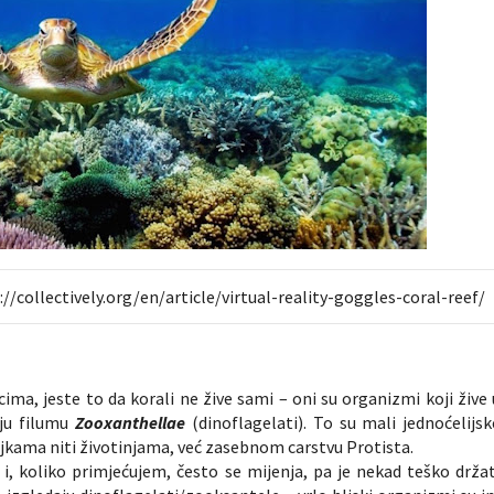
s://collectively.org/en/article/virtual-reality-goggles-coral-reef/
ma, jeste to da korali ne žive sami – oni su organizmi koji žive 
aju filumu
Zooxanthellae
(dinoflagelati). To su mali jednoćelijsk
ljkama niti životinjama, već zasebnom carstvu Protista.
i, koliko primjećujem, često se mijenja, pa je nekad teško držat