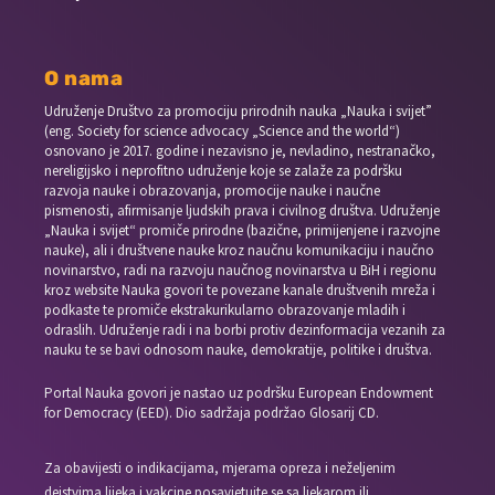
O nama
Udruženje Društvo za promociju prirodnih nauka „Nauka i svijet”
(eng. Society for science advocacy „Science and the world“)
osnovano je 2017. godine i nezavisno je, nevladino, nestranačko,
nereligijsko i neprofitno udruženje koje se zalaže za podršku
razvoja nauke i obrazovanja, promocije nauke i naučne
pismenosti, afirmisanje ljudskih prava i civilnog društva. Udruženje
„Nauka i svijet“ promiče prirodne (bazične, primijenjene i razvojne
nauke), ali i društvene nauke kroz naučnu komunikaciju i naučno
novinarstvo, radi na razvoju naučnog novinarstva u BiH i regionu
kroz website Nauka govori te povezane kanale društvenih mreža i
podkaste te promiče ekstrakurikularno obrazovanje mladih i
odraslih. Udruženje radi i na borbi protiv dezinformacija vezanih za
nauku te se bavi odnosom nauke, demokratije, politike i društva.
Portal Nauka govori je nastao uz podršku European Endowment
for Democracy (EED). Dio sadržaja podržao Glosarij CD.
Za obavijesti o indikacijama, mjerama opreza i neželjenim
dejstvima lijeka i vakcine posavjetujte se sa ljekarom ili