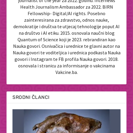
journalist of the year za 2022. godinu. Internews
Health Journalism Ambassador za 2022. BIRN
Fellowship- Digital/AI rights. Posebno
zainteresirana za zdravstvo, odnos nauke,
demokratije i društva te utjecaj tehnologije poput AI
na društvo i AI etiku. 2015. osnovala naučni blog
Quantum of Science koji je 2023. rebrandiran kao
Nauka govori. Osnivačica i urednice te glavni autor na
Nauka govori te voditeljica i urednica podkasta Nauka
govori i Instagram te FB profila Nauka govori. 2018.
osnovala i stranicu za informisanje o vakcinama
Vakcine.ba.
SRODNI ČLANCI