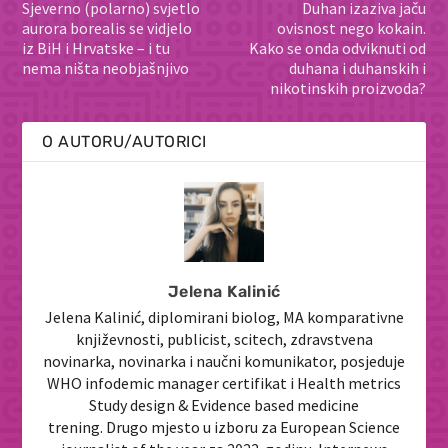
Sjeverno (polarno) svjetlo
Duhan izaziva jaču
aurora borealis se vidjelo
ovisnost nego kokain.
iz BiH i Hrvatske – i tu
Kako se onda odviknuti od
nema ništa neobjašnjivo
duhana i duhanskih i
nikotinskih proizvoda?
O AUTORU/AUTORICI
Jelena Kalinić
Jelena Kalinić, diplomirani biolog, MA komparativne
književnosti, publicist, scitech, zdravstvena
novinarka, novinarka i naučni komunikator, posjeduje
WHO infodemic manager certifikat i Health metrics
Study design & Evidence based medicine
trening. Drugo mjesto u izboru za European Science