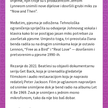
vrijeme, njih troje su s producentom Jeffom
Lynneom snimili nove dijelove i dovršili grubi miks za
“Now and Then”.
Međutim, pjesma je odložena. Tehnološka
ograničenja spriječila su odvajanje Johnovog vokala i
klavira kako bi se postigao jasan miks potreban za
završetak pjesme. Umjesto toga, tri preostala člana
benda radila su na drugim snimkama koje je ostavio
Lennon, “Free as a Bird” i “Real Love” — dovršenim i
pretvorenim u pjesme 1990-ih.
Rezanje do 2021. Beatlesi su objavili dokumentarnu
seriju Get Back, koja je iznenadila gledatelje
filmskom i audio restauracijom koju je napravio
redatelj Peter Jackson. Film je uglavnom napravljen
od snimke snimljene dok je bend radio na albumu Let
it Be 1969. Zvuk je snimljen s jednim mono
mikrofonom, tako da nije bio baš dobar.