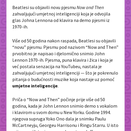
Beatlesi su objavili novu pjesmu
Now and Then
zahvaljujući umjetnoj inteligenciji koja je odvojila
glas Johna Lennona od klavira na demo pjesmi iz
1970-ih.
Više od 50 godina nakon raspada, Beatlesi su objavili
“novu” pjesmu. Pjesmu pod nazivom “Now and Then”
prvobitno je napisao i djelomično snimio John
Lennon 1970-ih. Pjesma, puna klavira i žica i koja je
već postala senzacija na YouTubeu, nastala je
zahvaljujući umjetnoj inteligenciji — što je pokrenulo
pitanja o budućnosti muzike koja nastaje uz pomoć
umjetne
inteligencije
.
Priča o “Now and Then” počinje prije više od 50
godina, kada je John Lennon snimio demo s vokalom
i klavirom u svom domu u New Yorku. Godine 1994.
njegova supruga Yoko Ono dala je snimku Paulu
McCartneyju, Georgeu Harrisonu i Ringu Starru. U isto