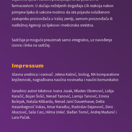
farmaceutom. U slučaju neželjenih događaja i/ili reakcija nakon
primjene lijeka ili vakcine molimo da iste prijavite ovlaštenom
zastupniku proizvođača u Vašoj zemlji, samom proizvođaču ili
nadležnoj Agenciji za lijekove i medicinska sredstva.
Sadržaje je moguće preuzimati samo integralno, uz navođenje
izvora i linka na sadržaj.
Impressum
Glavna urednica i osnivač: Jelena Kalinić, biolog, MA komparativne
književnosti, nagrađivana naučna novinarka i naučni komunikator.
Saradnici autori tekstova: Ivana Jasak, Mladen Obrenović, Lidija
Karačić, Bojan Šošić, Nenad Tanović, Lamija Tanović, Emina
Bošnjak, Nataša Kilibarda, Nenad Jarić Dauenhauer, Delila
Hasanbegović Vukas, Amar Karađuz, Radoslav Dejanović, Dino
Abazović, Saša Ceci, Hilma Unkić. Slađan Tomić, Andrej Madunić i
Lara Pačak.