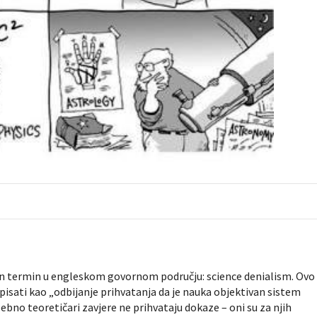
edan termin u engleskom govornom području:
science denialism.
Ovo
opisati kao „odbijanje prihvatanja da je nauka objektivan sistem
sebno t
eoretičari zavjere ne prihvataju dokaze – oni su za njih