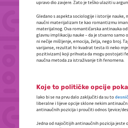
upravo dio zavjere. Zato je teško ulaziti u arg
Gledano s aspekta sociologije i istorije nauke
naučni materijalizam te kao romantizmu imanent
materijalnog. Ova romantičarska antinauka odba
glavnu implikaciju nauke – da je stvarno samo on
ni nečije mišljenje, emocija, želja, nego broj. T
varijanse, rezultat hi-kvadrat testa ili neko mje
pozitivizam) koji prihvata da mogu postojati fe
naučna metoda za istraživanje tih fenomena.
Koje to političke opcije pok
Iako bi se na prvu dalo zaključiti da su to
desnič
liberalne i lijeve opcije sklone nekim antinauč
antinaučnih pozicija i proučiti odnos ljevice/de
Jedna od najočitijih antinaučnih pozicija jeste