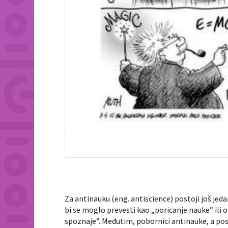
Za antinauku (eng. antiscience) postoji još j
bi se moglo prevesti kao „poricanje nauke” ili 
spoznaje”. Međutim, pobornici antinauke, a po