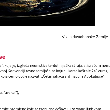
Vizija dustabanske Zemlje
se
, koja je, izgleda neuništiva tvrdolinijaška struja, ali srećom nem
vnoj Konvenciji ravnozemljaša za koju su karte koštale 249 eura),
, koja ćemo ovdje nazvati „
Četiri jahača antinaučne Apokalipse”
:
a, “avaksi”);
atske promjene koje se trenutno dešavaju izazvane ljudskom