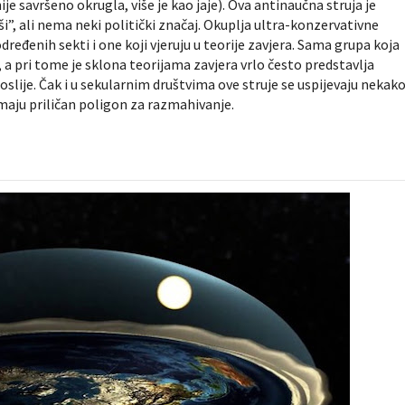
ije savršeno okrugla, više je kao jaje). Ova antinaučna struja je
, ali nema neki politički značaj. Okuplja ultra-konzervativne
eđenih sekti i one koji vjeruju u teorije zavjera. Sama grupa koja
a pri tome je sklona teorijama zavjera vrlo često predstavlja
oslije. Čak i u sekularnim društvima ove struje se uspijevaju nekak
imaju priličan poligon za razmahivanje.