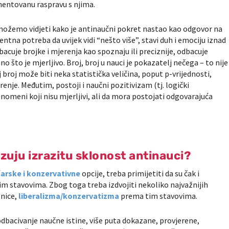
umentovanu raspravu s njima.
, možemo vidjeti kako je antinaučni pokret nastao kao odgovor na
na potreba da uvijek vidi “nešto više”, stavi duh i emociju iznad
cuje brojke i mjerenja kao spoznaju ili preciznije, odbacuje
o što je mjerljivo. Broj, broj u nauci je pokazatelj nečega – to nije
aj broj može biti neka statistička veličina, poput p-vrijednosti,
renje. Međutim, postoji i naučni pozitivizam (tj. logički
nomeni koji nisu mjerljivi, ali da mora postojati odgovarajuća
azuju izrazitu sklonost antinauci?
arske i konzervativne
opcije, treba primijetiti da su čak i
nim stavovima. Zbog toga treba izdvojiti nekoliko najvažnijih
snice,
liberalizma/konzervatizma
prema tim stavovima.
 odbacivanje naučne istine, više puta dokazane, provjerene,