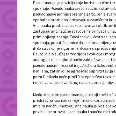
Pseudonauka je pozicija koja koristi naučne ter
spoznaje. Pseudonauka često zauzima stav kako
pseudonauke jer nije spremna za to, jer je zvan
epohalna promjena ismijavaju u zvaničnim krug
Antinauka predstavlja skup stavova i oblik anti
zastupaju antinaučne stavove ne prihvataju na
primjenjivog znanja. Takvi stavovi često se is
spoznaja, poput činjenice da se klima mijenja usl
ili da su vakcine sigurne i efikasne u sprečavanj
Da, to je bio slučaj sa teorijom evolucije i m
analogiji i nije najbolji način zaključivanja, ali
pseudonaučnih teza citiraju Arthura Schopenhaue
ismijana, zatim joj se agresivno suprotstavlja 
pamti” nikada neće proći 3. stepen. Ova teza je 
neprihvatanje u zvaničnoj nauci naprosto nije s
Međutim, osim pseudonauke, postoji i nešto št
predstavlja kao nauka i djelimično koristi nauč
imitira naučnu metodu, antinauka je pozicija k
poziciju ne prihvataju da nauka i naučna metod