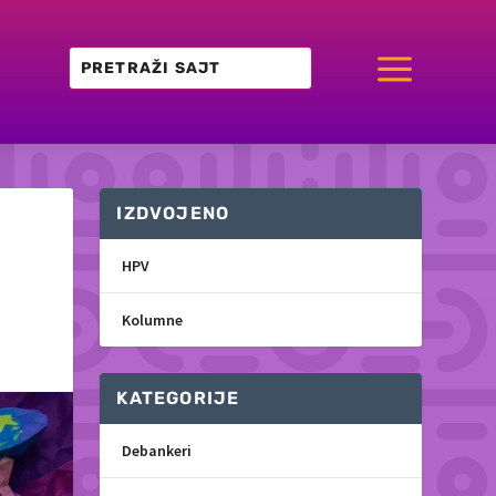
a
IZDVOJENO
HPV
Kolumne
KATEGORIJE
Debankeri