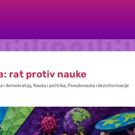
: rat protiv nauke
a i demokratija
,
Nauka i politika
,
Pseudonauka i dezinformacije