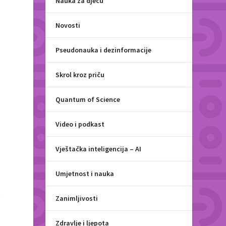
Nauka za djecu
Novosti
Pseudonauka i dezinformacije
Skrol kroz priču
Quantum of Science
Video i podkast
Vještačka inteligencija – AI
Umjetnost i nauka
e
Zanimljivosti
Zdravlje i ljepota