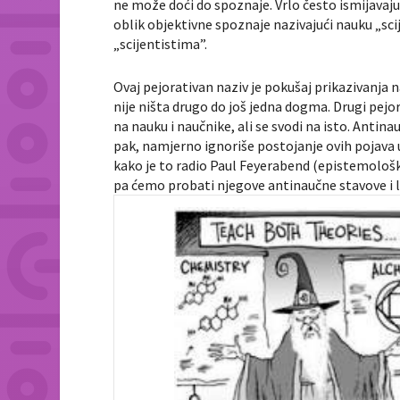
ne može doći do spoznaje. Vrlo često ismijavaju
oblik objektivne spoznaje nazivajući nauku „sc
„scijentistima”.
Ovaj pejorativan naziv je pokušaj prikazivanja
nije ništa drugo do još jedna dogma. Drugi pejo
na nauku i naučnike, ali se svodi na isto. Antin
pak, namjerno ignoriše postojanje ovih pojava u 
kako je to radio Paul Feyerabend (epistemološ
pa ćemo probati njegove antinaučne stavove i lu