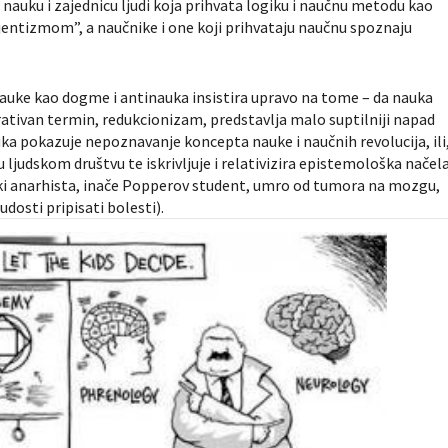
 nauku i zajednicu ljudi koja prihvata logiku i naučnu metodu kao
ijentizmom”, a naučnike i one koji prihvataju naučnu spoznaju
 nauke kao dogme i antinauka insistira upravo na tome – da nauka
rativan termin, redukcionizam, predstavlja malo suptilniji napad
auka pokazuje nepoznavanje koncepta nauke i naučnih revolucija, ili
ljudskom društvu te iskrivljuje i relativizira epistemološka načela
ki anarhista, inače Popperov student, umro od tumora na mozgu,
dosti pripisati bolesti).