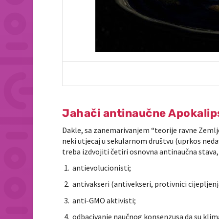
Jahači antinaučne Apokalip
Dakle, sa zanemarivanjem “teorije ravne Zemlje”
neki utjecaj u sekularnom društvu (uprkos neda
treba izdvojiti četiri osnovna antinaučna stava
antievolucionisti;
antivakseri (antivekseri, protivnici cijepljenj
anti-GMO aktivisti;
odbacivanje naučnog konsenzusa da su klim