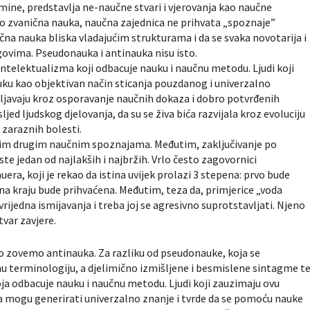
mine, predstavlja ne-naučne stvari i vjerovanja kao naučne
 zvanična nauka, naučna zajednica ne prihvata „spoznaje”
ična nauka bliska vladajućim strukturama i da se svaka novotarija i
ovima. Pseudonauka i antinauka nisu isto.
intelektualizma koji odbacuje nauku i naučnu metodu. Ljudi koji
uku kao objektivan način sticanja pouzdanog i univerzalno
poljavaju kroz osporavanje naučnih dokaza i dobro potvrđenih
jed ljudskog djelovanja, da su se živa bića razvijala kroz evoluciju
u zaraznih bolesti.
nogim drugim naučnim spoznajama. Međutim, zaključivanje po
 jeste jedan od najlakših i najbržih. Vrlo često zagovornici
ra, koji je rekao da istina uvijek prolazi 3 stepena: prvo bude
i na kraju bude prihvaćena. Međutim, teza da, primjerice „voda
vrijedna ismijavanja i treba joj se agresivno suprotstavljati. Njeno
tvar zavjere.
o zovemo antinauka. Za razliku od pseudonauke, koja se
nu terminologiju, a djelimično izmišljene i besmislene sintagme t
oja odbacuje nauku i naučnu metodu. Ljudi koji zauzimaju ovu
a mogu generirati univerzalno znanje i tvrde da se pomoću nauke