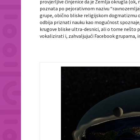
provjerljive činjenice da je Zemlja okrugla (ok, n
poznata po pejorativnom nazivu “ravnozemljaši”
grupe, obično bliske religijskom dogmatizmu odr
odbija priznati nauku kao mogućnost spoznaje, 
krugove bliske ultra-desnici, ali o tome nešto p
vokalizirati i, zahvaljujući Facebook grupama, 