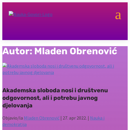
a
Autor:
Mladen Obrenović
Akademska sloboda nosi i društvenu
odgovornost, ali i potrebu javnog
djelovanja
Objavio/la
Mladen Obrenović
|
27. apr 2022.
|
Nauka i
demokratija