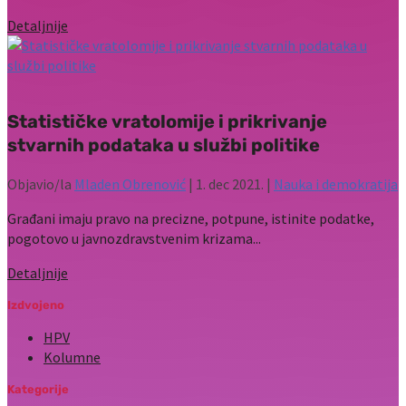
Detaljnije
Statističke vratolomije i prikrivanje
stvarnih podataka u službi politike
Objavio/la
Mladen Obrenović
|
1. dec 2021.
|
Nauka i demokratija
Građani imaju pravo na precizne, potpune, istinite podatke,
pogotovo u javnozdravstvenim krizama...
Detaljnije
Izdvojeno
HPV
Kolumne
Kategorije