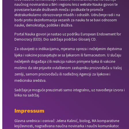
naučnog novinarstva u BiH i regionu kroz website Nauka govori te
povezane kanale društvenih mreža i podkaste te promiče
ekstrakurikularno obrazovanje mladih i odraslih. Udruženje radi i na
borbi protiv dezinformacija vezanih za nauku te se bavi odnosom
nauke, demokratije, politike i društva.
Portal Nauka govori je nastao uz podršku European Endowment for
Democracy (EED). Dio sadržaja podržao Glosarij CD.
Za obavijesti o indikacijama, mjerama opreza i neželjenim dejstvima
lijeka i vakcine posavjetujte se sa ljekarom ili farmaceutom. U slučaju
neželjenih događaja i/ili reakcija nakon primjene lijeka ili vakcine
molimo da iste prijavite ovlaštenom zastupniku proizvođača u Vašoj
zemlji, samom proizvođaču ili nadležnoj Agenciji za lijekove i
medicinska sredstva.
Sadržaje je moguće preuzimati samo integralno, uz navođenje izvora i
linka na sadržaj.
Impressum
Glavna urednica i osnivač: Jelena Kalinić, biolog, MA komparativne
književnosti, nagrađivana naučna novinarka i naučni komunikator.