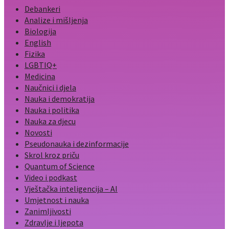
Debankeri
Analize i mišljenja
Biologija
English
Fizika
LGBTIQ+
Medicina
Naučnici i djela
Nauka i demokratija
Nauka i politika
Nauka za djecu
Novosti
Pseudonauka i dezinformacije
Skrol kroz priču
Quantum of Science
Video i podkast
Vještačka inteligencija – AI
Umjetnost i nauka
Zanimljivosti
Zdravlje i ljepota