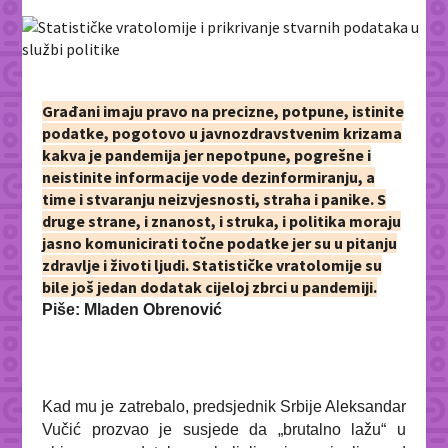
Građani imaju pravo na precizne, potpune, istinite
podatke, pogotovo u javnozdravstvenim krizama
kakva je pandemija jer nepotpune, pogrešne i
neistinite informacije vode dezinformiranju, a
time i stvaranju neizvjesnosti, straha i panike. S
druge strane, i znanost, i struka, i politika moraju
jasno komunicirati točne podatke jer su u pitanju
zdravlje i životi ljudi. Statističke vratolomije su
bile još jedan dodatak cijeloj zbrci u pandemiji.
Piše: Mladen Obrenović
Kad mu je zatrebalo, predsjednik Srbije Aleksandar
Vučić prozvao je susjede da „brutalno lažu“ u