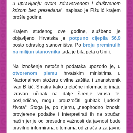
u upravljanju ovom zdravstvenom i društvenom
krizom bez presedana
“, napisao je Fižulić krajem
prošle godine.
Krajem studenog ove godine, službeno je
objavljeno, Hrvatska je
potpuno cijepila
56,9
posto odraslog stanovništva. Po
broju preminulih
na milijun stanovnika
tada je bila peta u Uniji.
Na iznošenje netočnih podataka upozorio je, u
otvorenom pismu
hrvatskim ministrima u
Nacionalnom stožeru civilne zaštite, i znanstvenik
Ivan Đikić. Smatra kako „netočne informacije imaju
izravan učinak na dalje širenje virusa te,
posljedično, mogu prouzročiti gubitak ljudskih
života“. Stoga je, po njemu, „neophodno iznositi
provjerene podatke i interpretirati ih na stručan
način jer je od presudne važnosti da javnost bude
pravilno informirana o temama od značaja za javno