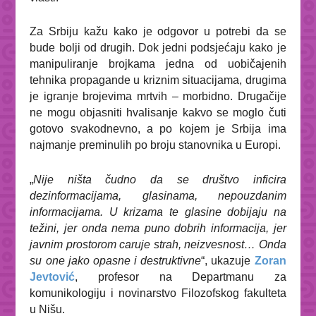
Za Srbiju kažu kako je odgovor u potrebi da se
bude bolji od drugih. Dok jedni podsjećaju kako je
manipuliranje brojkama jedna od uobičajenih
tehnika propagande u kriznim situacijama, drugima
je igranje brojevima mrtvih – morbidno. Drugačije
ne mogu objasniti hvalisanje kakvo se moglo čuti
gotovo svakodnevno, a po kojem je Srbija ima
najmanje preminulih po broju stanovnika u Europi.
„
Nije ništa čudno da se društvo inficira
dezinformacijama, glasinama, nepouzdanim
informacijama. U krizama te glasine dobijaju na
težini, jer onda nema puno dobrih informacija, jer
javnim prostorom caruje strah, neizvesnost… Onda
su one jako opasne i destruktivne
“, ukazuje
Zoran
Jevtović
, profesor na Departmanu za
komunikologiju i novinarstvo Filozofskog fakulteta
u Nišu.