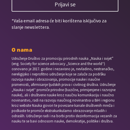
Prijavi se
*Vaša email adresa će biti korištena isključivo za
slanje newslettera.
O nama
Udruženje Društvo za promociju prirodnih nauka „Nauka i svijet”
(eng. Society for science advocacy „Science and the world“)
osnovano je 2017. godine i nezavisno je, nevladino, nestranačko,
nereligijsko i neprofitno udruženje koje se zalaže za podršku
razvoja nauke i obrazovanja, promocije nauke i naučne
pismenosti, afirmisanje ljudskih prava i civilnog društva. Udruženje
„Nauka i svijet“ promiče prirodne (bazične, primijenjene i razvojne
nauke), ali i društvene nauke kroz naučnu komunikaciju i naučno
novinarstvo, radi na razvoju naučnog novinarstva u BiH i regionu
kroz website Nauka govori te povezane kanale društvenih mreža i
podkaste te promiče ekstrakurikularno obrazovanje mladih i
odraslih. Udruženje radi i na borbi protiv dezinformacija vezanih za
nauku te se bavi odnosom nauke, demokratije, politike i društva.