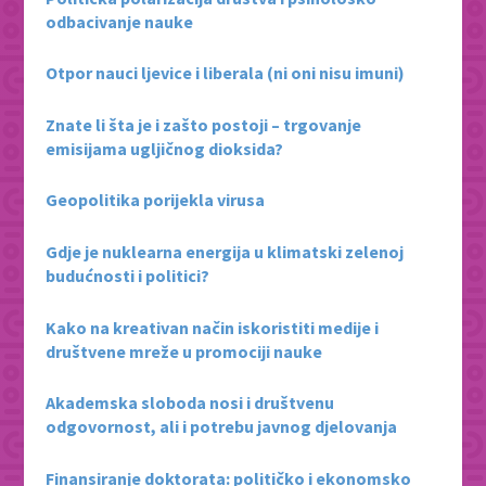
odbacivanje nauke
Otpor nauci ljevice i liberala (ni oni nisu imuni)
Znate li šta je i zašto postoji – trgovanje
emisijama ugljičnog dioksida?
Geopolitika porijekla virusa
Gdje je nuklearna energija u klimatski zelenoj
budućnosti i politici?
Kako na kreativan način iskoristiti medije i
društvene mreže u promociji nauke
Akademska sloboda nosi i društvenu
odgovornost, ali i potrebu javnog djelovanja
Finansiranje doktorata: političko i ekonomsko