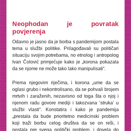
Neophodan je povratak
povjerenja
Odavno je jasno da je borba s pandemijom postala
tema u službi politike. Prilagođavali su političari
situaciju svojim potrebama, no etnolog i antropolog
Ivan Čolović primjećuje kako je „korona pokazala
da se njome ne može tako lako manipulisati“.
Prema njegovim riječima, i korona „ume da se
oglasi grubo i nekontrolisano, da se pohvali brojem
mrtvih i zaraženih, nezavisno od toga šta o njoj i
njenom radu govore mediji i takozvana ‘struka’ u
službi vlasti“. Konstatira i kako je pandemija
„prestala da bude prioritetno medicinski problem
koji traži borbu celog društva da se on reši, i
postala pre svega politički problem, i dovela do