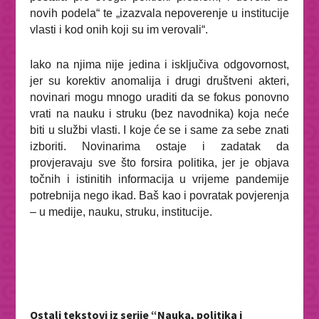
novih podela“ te „izazvala nepoverenje u institucije
vlasti i kod onih koji su im verovali“.
Iako na njima nije jedina i isključiva odgovornost,
jer su korektiv anomalija i drugi društveni akteri,
novinari mogu mnogo uraditi da se fokus ponovno
vrati na nauku i struku (bez navodnika) koja neće
biti u službi vlasti. I koje će se i same za sebe znati
izboriti. Novinarima ostaje i zadatak da
provjeravaju sve što forsira politika, jer je objava
točnih i istinitih informacija u vrijeme pandemije
potrebnija nego ikad. Baš kao i povratak povjerenja
– u medije, nauku, struku, institucije.
Ostali tekstovi iz serije “Nauka, politika i