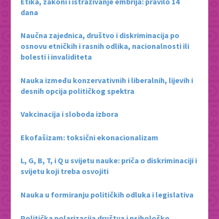
Etika, zakoni i istraživanje embrija: pravilo 14
dana
Naučna zajednica, društvo i diskriminacija po
osnovu etničkih i rasnih odlika, nacionalnosti ili
bolesti i invaliditeta
Nauka između konzervativnih i liberalnih, lijevih i
desnih opcija političkog spektra
Vakcinacija i sloboda izbora
Ekofašizam: toksični ekonacionalizam
L, G, B, T, i Q u svijetu nauke: priča o diskriminaciji i
svijetu koji treba osvojiti
Nauka u formiranju političkih odluka i legislativa
Politička polarizacija društva i psihološko