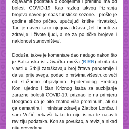
objavama podataka o oboljelima i preminulima od
bolesti COVID-19. Kao razlog takvog friziranja
brojeva naveo je spas turističke sezone. I prošle je
godine slično pričao, upućujući kritike Hrvatskoj.
Tad je naveo kako njegova država „želi brinuti za
zdravlje i živote ljudi, a ne za političke brojeve i
naklonost stanovništva“.
Doduše, takve je komentare dao nedugo nakon što
je Balkanska istraživačka mreža (
BIRN
) otkrila da
vlasti u Srbiji zataškavaju broj žrtava pandemije i
da su, prije svega, podaci o mrtvima višestruko veći
od službeno objavljenih. Epidemiolog Predrag
Kon, ujedno i član Kriznog štaba za suzbijanje
zarazne bolesti COVID-19, priznao je na primjeru
Beograda da je bilo znatno više preminulih, ali su
ga demantirali i ministar zdravlja Zlatibor Lončar, i
sam Vučić, rekavši kako to nije istina te najavili
reviziju podataka. Kon se povukao, a revizija nikad
nije provedena.