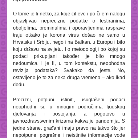
O tome je li netko, za koje ciljeve i po čijem nalogu
objavljivao neprecizne podatke o testiranima,
oboljelima, preminulima i oporavljenima rasprave
traju otkako je korona virus došao ne samo u
Hrvatsku i Srbiju, nego i na Balkan, u Europu i bilo
koju državu na svijetu. I o metodologiji po kojoj su
podaci prikupljani također je bilo mnogo
nedoumica. I je li, u tom kontekstu, neophodna
revizija podataka? Svakako da jeste. No,
ostavljeno je to za neka druga vremena – ako ikad
dođu.
Precizni, potpuni, istiniti, usuglašeni podaci
neophodni su u mnogim područjima ljudskog
djelovanja i postojanja, a pogotovo u
javnozdravstvenim krizama kakva je pandemija. S
jedne strane, građani imaju pravo na takvo što jer
nepotpune, pogrešne i neistinite informacije vode