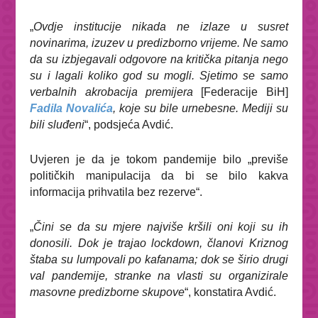
„
Ovdje institucije nikada ne izlaze u susret
novinarima, izuzev u predizborno vrijeme. Ne samo
da su izbjegavali odgovore na kritička pitanja nego
su i lagali koliko god su mogli. Sjetimo se samo
verbalnih akrobacija premijera
[Federacije BiH]
Fadila Novalića
, koje su bile urnebesne. Mediji su
bili sluđeni
“, podsjeća Avdić.
Uvjeren je da je tokom pandemije bilo „previše
političkih manipulacija da bi se bilo kakva
informacija prihvatila bez rezerve“.
„
Čini se da su mjere najviše kršili oni koji su ih
donosili. Dok je trajao lockdown, članovi Kriznog
štaba su lumpovali po kafanama; dok se širio drugi
val pandemije, stranke na vlasti su organizirale
masovne predizborne skupove
“, konstatira Avdić.