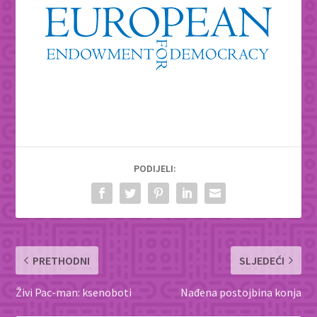
PODIJELI:
PRETHODNI
SLJEDEĆI
Živi Pac-man: ksenoboti
Nađena postojbina konja