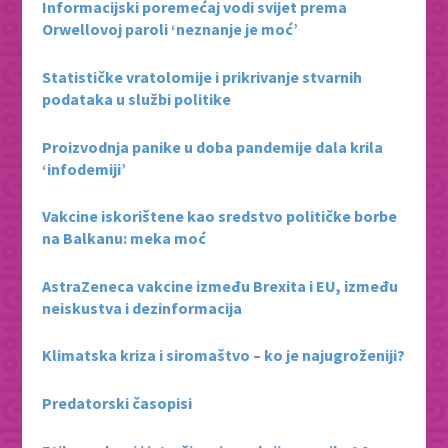
Informacijski poremećaj vodi svijet prema
Orwellovoj paroli ‘neznanje je moć’
Statističke vratolomije i prikrivanje stvarnih
podataka u službi politike
Proizvodnja panike u doba pandemije dala krila
‘infodemiji’
Vakcine iskorištene kao sredstvo političke borbe
na Balkanu: meka moć
AstraZeneca vakcine između Brexita i EU, između
neiskustva i dezinformacija
Klimatska kriza i siromaštvo – ko je najugroženiji?
Predatorski časopisi