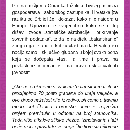
Prema mišljenju Goranka Fižulića, bivšeg ministra
gospodarstva i saborskog zastupnika, Hrvatska [za
razliku od Srbije] želi dokazati kako nije najgora u
Europi. Upozorio je svojedobno kako se u toj
državi izvode „statističke akrobacije i prikrivanje
stvarnih podataka“, te da je na djelu „balansiranje“
zbog čega je uputio kritiku vlastima da Hrvati „nisu
nacija samo i isključivo glupana u kojoj svaka bena
koja se dočepala vlasti, a time i prava na
povlaštene informacije, ima pravo uskraćivati ih
javnosti“.
„
Ako ne prekinemo s ovakvim ‘balansiranjem’ ili ne
procijepimo 70 posto građana do kraja veljače, a
ovo drugo nažalost nije izvedivo, bit ćemo u travnju
među pet članica Europske unije s najvećim
brojem preminulih u odnosu na broj stanovnika.
Tada više nikakve stilske vježbe, izmotavanja i laži
neće moći opravdati sve pogreške koje su učinjene