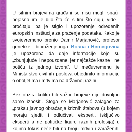
U silnim brojevima građani se nisu mogli snaći,
nejasno im je bilo što će s tim što čuju, vide i
pročitaju, pa je stiglo i upozorenje određenih
europskih institucija za praćenje podataka. Kako je
svojevremeno prenio Damir Marjanović, profesor
genetike i bioinženjeringa,
Bosna i Hercegovina
je upozorena da daje informacije koje su
„zbunjujuće i nepouzdane, jer najčešće kasne i ne
potiču iz jednog izvora“. U međuvremenu je
Ministarstvo civilnih poslova objedinilo informacije
o oboljelima i mrtvima na državnoj razini.
Bez obzira koliko bili važni, brojeve nije dovoljno
samo iznositi. Stoga se Marjanović zalagao za
„praksu javnog obraćanja kriznih štabova (u kojem
moraju sjediti i odlučivati eksperti, isključivo
eksperti a ne političke figure raznih profesija) u
kojima fokus neće biti na broju mrtvih i zaraženih,