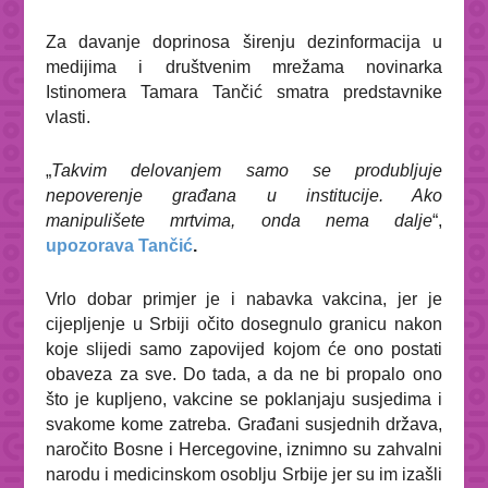
Za davanje doprinosa širenju dezinformacija u
medijima i društvenim mrežama novinarka
Istinomera Tamara Tančić smatra predstavnike
vlasti.
„
Takvim delovanjem samo se produbljuje
nepoverenje građana u institucije. Ako
manipulišete mrtvima, onda nema dalje
“,
upozorava Tančić
.
Vrlo dobar primjer je i nabavka vakcina, jer je
cijepljenje u Srbiji očito dosegnulo granicu nakon
koje slijedi samo zapovijed kojom će ono postati
obaveza za sve. Do tada, a da ne bi propalo ono
što je kupljeno, vakcine se poklanjaju susjedima i
svakome kome zatreba. Građani susjednih država,
naročito Bosne i Hercegovine, iznimno su zahvalni
narodu i medicinskom osoblju Srbije jer su im izašli