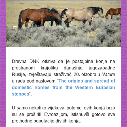
Drevna DNK otkriva da je postojbina konja na
prostranom krajoliku današnje jugozapadne
Rusije, izvještavaju istraživači 20. oktobra u
Nature
u radu pod naslovom “
The origins and spread of
domestic horses from the Western Eurasian
steppes
“
.
U samo nekoliko vijekova, potomci ovih konja brzo
su se proširili Evroazijom, istisnuvši gotovo sve
prethodne populacije divljih konja.