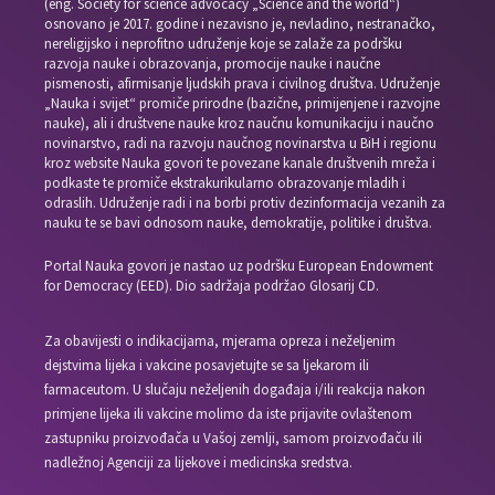
(eng. Society for science advocacy „Science and the world“)
osnovano je 2017. godine i nezavisno je, nevladino, nestranačko,
nereligijsko i neprofitno udruženje koje se zalaže za podršku
razvoja nauke i obrazovanja, promocije nauke i naučne
pismenosti, afirmisanje ljudskih prava i civilnog društva. Udruženje
„Nauka i svijet“ promiče prirodne (bazične, primijenjene i razvojne
nauke), ali i društvene nauke kroz naučnu komunikaciju i naučno
novinarstvo, radi na razvoju naučnog novinarstva u BiH i regionu
kroz website Nauka govori te povezane kanale društvenih mreža i
podkaste te promiče ekstrakurikularno obrazovanje mladih i
odraslih. Udruženje radi i na borbi protiv dezinformacija vezanih za
nauku te se bavi odnosom nauke, demokratije, politike i društva.
Portal Nauka govori je nastao uz podršku European Endowment
for Democracy (EED). Dio sadržaja podržao Glosarij CD.
Za obavijesti o indikacijama, mjerama opreza i neželjenim
dejstvima lijeka i vakcine posavjetujte se sa ljekarom ili
farmaceutom. U slučaju neželjenih događaja i/ili reakcija nakon
primjene lijeka ili vakcine molimo da iste prijavite ovlaštenom
zastupniku proizvođača u Vašoj zemlji, samom proizvođaču ili
nadležnoj Agenciji za lijekove i medicinska sredstva.