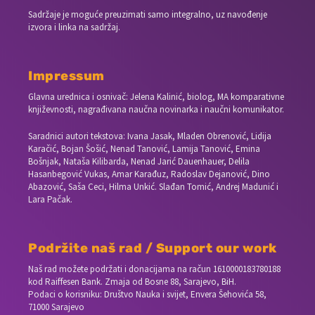
Sadržaje je moguće preuzimati samo integralno, uz navođenje
izvora i linka na sadržaj.
Impressum
Glavna urednica i osnivač: Jelena Kalinić, biolog, MA komparativne
književnosti, nagrađivana naučna novinarka i naučni komunikator.
Saradnici autori tekstova: Ivana Jasak, Mladen Obrenović, Lidija
Karačić, Bojan Šošić, Nenad Tanović, Lamija Tanović, Emina
Bošnjak, Nataša Kilibarda, Nenad Jarić Dauenhauer, Delila
Hasanbegović Vukas, Amar Karađuz, Radoslav Dejanović, Dino
Abazović, Saša Ceci, Hilma Unkić. Slađan Tomić, Andrej Madunić i
Lara Pačak.
Podržite naš rad / Support our work
Naš rad možete podržati i donacijama na račun
1610000183780188
kod Raiffesen Bank. Zmaja od Bosne 88, Sarajevo, BiH.
Podaci o korisniku: Društvo Nauka i svijet, Envera Šehovića 58,
71000 Sarajevo