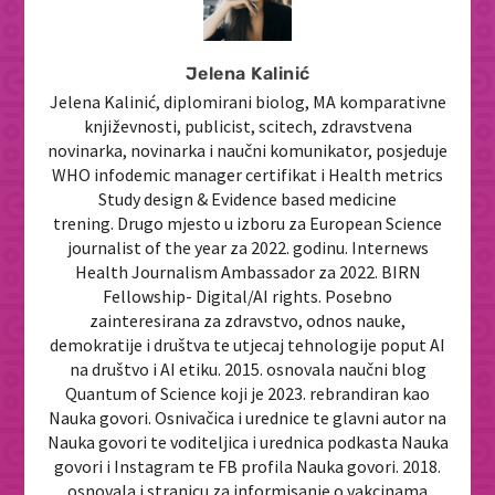
Jelena Kalinić
Jelena Kalinić, diplomirani biolog, MA komparativne
književnosti, publicist, scitech, zdravstvena
novinarka, novinarka i naučni komunikator, posjeduje
WHO infodemic manager certifikat i Health metrics
Study design & Evidence based medicine
trening. Drugo mjesto u izboru za European Science
journalist of the year za 2022. godinu. Internews
Health Journalism Ambassador za 2022. BIRN
Fellowship- Digital/AI rights. Posebno
zainteresirana za zdravstvo, odnos nauke,
demokratije i društva te utjecaj tehnologije poput AI
na društvo i AI etiku. 2015. osnovala naučni blog
Quantum of Science koji je 2023. rebrandiran kao
Nauka govori. Osnivačica i urednice te glavni autor na
Nauka govori te voditeljica i urednica podkasta Nauka
govori i Instagram te FB profila Nauka govori. 2018.
osnovala i stranicu za informisanje o vakcinama