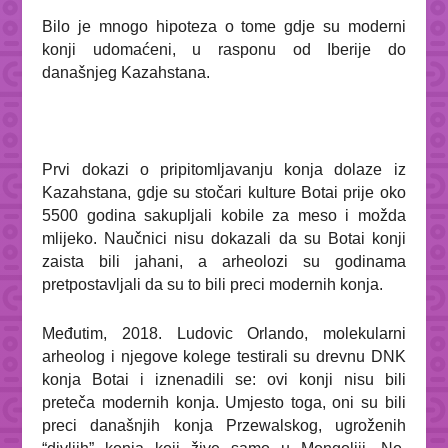
Bilo je mnogo hipoteza o tome gdje su moderni
konji udomaćeni, u rasponu od Iberije do
današnjeg Kazahstana.
Prvi dokazi o pripitomljavanju konja dolaze iz
Kazahstana, gdje su stočari kulture Botai prije oko
5500 godina sakupljali kobile za meso i možda
mlijeko. Naučnici nisu dokazali da su Botai konji
zaista bili jahani, a arheolozi su godinama
pretpostavljali da su to bili preci modernih konja.
Međutim, 2018. Ludovic Orlando, molekularni
arheolog i njegove kolege testirali su drevnu DNK
konja Botai i iznenadili se: ovi konji nisu bili
preteča modernih konja. Umjesto toga, oni su bili
preci današnjih konja Przewalskog, ugroženih