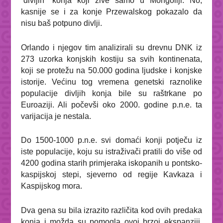
“divljih” konja koji žive samo u Mongoliji. No,
kasnije se i za konje Przewalskog pokazalo da
nisu baš potpuno divlji.
Orlando i njegov tim analizirali su drevnu DNK iz
273 uzorka konjskih kostiju sa svih kontinenata,
koji se protežu na 50.000 godina ljudske i konjske
istorije. Većinu tog vremena genetski raznolike
populacije divljih konja bile su raštrkane po
Euroaziji. Ali počevši oko 2000. godine p.n.e. ta
varijacija je nestala.
Do 1500-1000 p.n.e. svi domaći konji potječu iz
iste populacije, koju su istraživači pratili do više od
4200 godina starih primjeraka iskopanih u pontsko-
kaspijskoj stepi, sjeverno od regije Kavkaza i
Kaspijskog mora.
Dva gena su bila izrazito različita kod ovih predaka
konja i možda su pomogla ovoj brzoj ekspanziji,