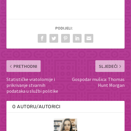
PODIJELI:
PRETHODNI
SLJEDEĆI
Statističke vratolomije i
Gospodar mušica: Thomas
prikrivanje stvarnih
Hunt Morgan
podataka u službi politike
O AUTORU/AUTORICI