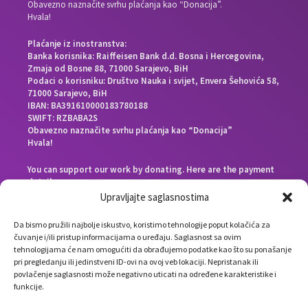
Obavezno naznačite svrhu plaćanja kao “Donacija”.
Hvala!
Plaćanje iz inostranstva:
Banka korisnika: Raiffeisen Bank d.d. Bosna i Hercegovina,
Zmaja od Bosne 88, 71000 Sarajevo, BiH
Podaci o korisniku: Društvo Nauka i svijet, Envera Šehovića 58,
71000 Sarajevo, BiH
IBAN: BA391610000183780188
SWIFT: RZBABA2S
Obavezno naznačite svrhu plaćanja kao “Donacija”
Hvala!
You can support our work by donating. Here are the payment
details:
Beneficiary bank: Raiffeisen Bank d.d. Bosna i Hercegovina,
Upravljajte saglasnostima
Zmaja od Bosne 88, 71000 Sarajevo, Bosnia and Herzegovina
End beneficiary: Društvo Nauka i svijet, Envera Šehovića 58,
Da bismo pružili najbolje iskustvo, koristimo tehnologije poput kolačića za
71000 Sarajevo, Bosnia and Herzegovina
čuvanje i/ili pristup informacijama o uređaju. Saglasnost sa ovim
IBAN: BA391610000183780188
tehnologijama će nam omogućiti da obrađujemo podatke kao što su ponašanje
SWIFT: RZBABA2S
pri pregledanju ili jedinstveni ID-ovi na ovoj veb lokaciji. Nepristanak ili
Please note the payment purpose as “Donation”
povlačenje saglasnosti može negativno uticati na određene karakteristike i
Thank you!
funkcije.