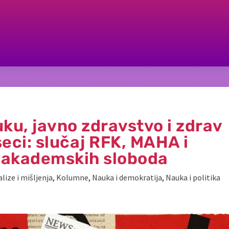
ku, javno zdravstvo i zdrav
eci: slučaj RFK, MAHA i
 akademskih sloboda
lize i mišljenja
,
Kolumne
,
Nauka i demokratija
,
Nauka i politika