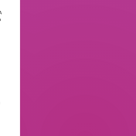
A
a
i