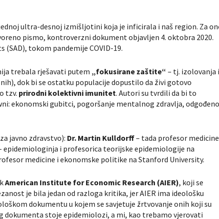
ednoj ultra-desnoj izmišljotini koja je inficirala i naš region. Za on
e otvoreno pismo, kontroverzni dokument objavljen 4. oktobra 2020.
ts (SAD), tokom pandemije COVID-19.
ija trebala rješavati putem
„fokusirane zaštite“
– tj. izolovanja 
snih), dok bi se ostatku populacije dopustilo da živi gotovo
o tzv.
prirodni kolektivni imunitet
. Autori su tvrdili da bi to
owni: ekonomski gubitci, pogoršanje mentalnog zdravlja, odgođen
i za javno zdravstvo):
Dr. Martin Kulldorff
– tada profesor medicin
– epidemiologinja i profesorica teorijske epidemiologije na
rofesor medicine i ekonomske politike na Stanford University.
nk
American Institute for Economic Research (AIER)
, koji se
anost je bila jedan od razloga kritika, jer AIER ima ideološku
deološkom dokumentu u kojem se savjetuje žrtvovanje onih koji su
og dokumenta stoje epidemiolozi, a mi, kao trebamo vjerovati