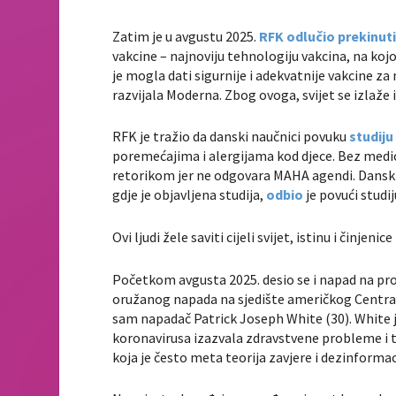
Zatim je u avgustu 2025.
RFK odlučio prekinut
vakcine – najnoviju tehnologiju vakcina, na kojo
je mogla dati sigurnije i adekvatnije vakcine za 
razvijala Moderna. Zbog ovoga, svijet se izlaže 
RFK je tražio da danski naučnici povuku
studij
poremećajima i alergijama kod djece. Bez medic
retorikom jer ne odgovara MAHA agendi. Dansk
gdje je objavljena studija,
odbio
je povući studij
Ovi ljudi žele saviti cijeli svijet, istinu i činjeni
Početkom avgusta 2025. desio se i napad na pros
oružanog napada na sjedište američkog Centra za
sam napadač Patrick Joseph White (30). White je
koronavirusa izazvala zdravstvene probleme i ti
koja je često meta teorija zavjere i dezinformac