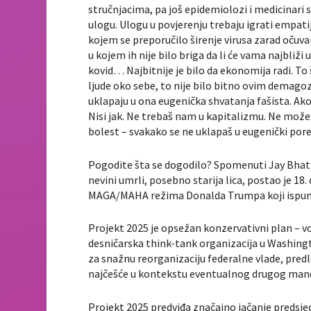
stručnjacima, pa još epidemiolozi i medicinari s
ulogu. Ulogu u povjerenju trebaju igrati empati
kojem se preporučilo širenje virusa zarad očuv
u kojem ih nije bilo briga da li će vama najbliži u
kovid… Najbitnije je bilo da ekonomija radi. To
ljude oko sebe, to nije bilo bitno ovim demago
uklapaju u ona eugenička shvatanja fašista. Ako 
Nisi jak. Ne trebaš nam u kapitalizmu. Ne možeš
bolest – svakako se ne uklapaš u eugenički por
Pogodite šta se dogodilo? Spomenuti Jay Bhat
nevini umrli, posebno starija lica, postao je 18.
MAGA/MAHA režima Donalda Trumpa koji ispunj
Projekt 2025 je opsežan konzervativni plan – vod
desničarska think-tank organizacija u Washingt
za snažnu reorganizaciju federalne vlade, pre
najčešće u kontekstu eventualnog drugog man
Projekt 2025 predviđa značajno jačanje predsjed