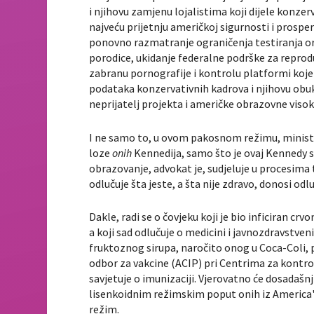
i njihovu zamjenu lojalistima koji dijele konze
najveću prijetnju američkoj sigurnosti i prosper
ponovno razmatranje ograničenja testiranja o
porodice, ukidanje federalne podrške za reproduk
zabranu pornografije i kontrolu platformi koje j
podataka konzervativnih kadrova i njihovu obuk
neprijatelj projekta i američke obrazovne visok
I ne samo to, u ovom pakosnom režimu, minista
loze
onih
Kennedija, samo što je ovaj Kennedy 
obrazovanje, advokat je, sudjeluje u procesima
odlučuje šta jeste, a šta nije zdravo, donosi odl
Dakle, radi se o čovjeku koji je bio inficiran cr
a koji sad odlučuje o medicini i javnozdravstv
fruktoznog sirupa, naročito onog u Coca-Coli, pr
odbor za vakcine (ACIP) pri Centrima za kontr
savjetuje o imunizaciji. Vjerovatno će dosadašnj
lisenkoidnim režimskim poput onih iz America's 
režim.