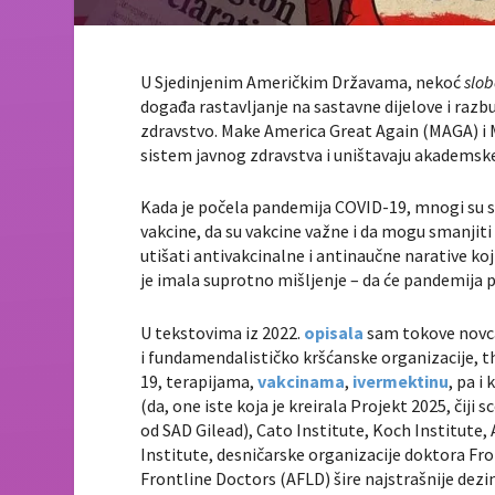
U Sjedinjenim Američkim Državama, nekoć
slob
događa rastavljanje na sastavne dijelove i raz
zdravstvo. Make America Great Again (MAGA) i
sistem javnog zdravstva i uništavaju akademsk
Kada je počela pandemija COVID-19, mnogi su se 
vakcine, da su vakcine važne i da mogu smanjit
utišati antivakcinalne i antinaučne narative ko
je imala suprotno mišljenje – da će pandemija p
U tekstovima iz 2022.
opisala
sam tokove novca
i fundamendalističko kršćanske organizacije, th
19, terapijama,
vakcinama
,
ivermektinu
, pa 
(da, one iste koja je kreirala Projekt 2025, či
od SAD Gilead), Cato Institute, Koch Institute
Institute, desničarske organizacije doktora Fro
Frontline Doctors (AFLD) šire najstrašnije dezi