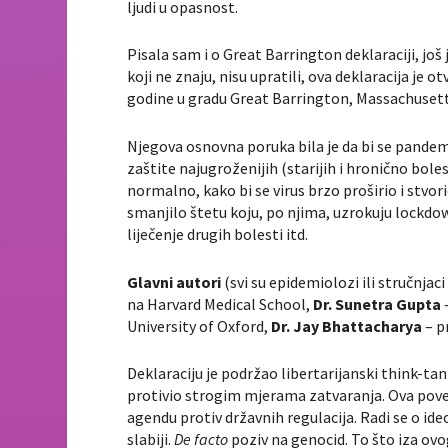
ljudi u opasnost.
Pisala sam i o Great Barrington deklaraciji, još j
koji ne znaju, nisu upratili, ova deklaracija j
godine u gradu Great Barrington, Massachuset
Njegova osnovna poruka bila je da bi se pandem
zaštite najugroženijih (starijih i hronično bole
normalno, kako bi se virus brzo proširio i stvori
smanjilo štetu koju, po njima, uzrokuju lockd
liječenje drugih bolesti itd.
Glavni autori
(svi su epidemiolozi ili stručnjac
na Harvard Medical School,
Dr. Sunetra Gupta
University of Oxford,
Dr. Jay Bhattacharya
– p
Deklaraciju je podržao libertarijanski think-ta
protivio strogim mjerama zatvaranja. Ova povez
agendu protiv državnih regulacija. Radi se o i
slabiji.
De facto
poziv na genocid. To što iza ov