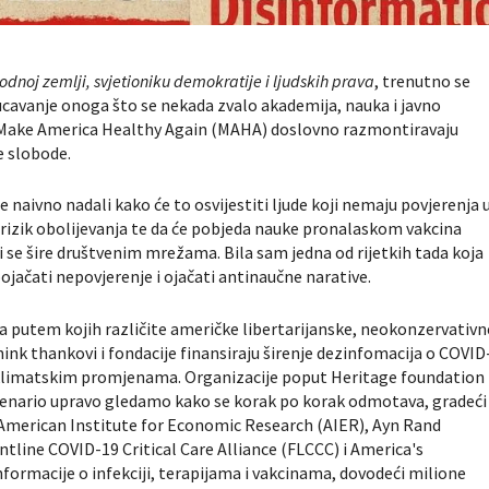
odnoj zemlji, svjetioniku demokratije i ljudskih prava
, trenutno se
bucavanje onoga što se nekada zvalo akademija, nauka i javno
 Make America Healthy Again (MAHA) doslovno razmontiravaju
e slobode.
naivno nadali kako će to osvijestiti ljude koji nemaju povjerenja 
i rizik obolijevanja te da će pobjeda nauke pronalaskom vakcina
ji se šire društvenim mrežama. Bila sam jedna od rijetkih tada koja
ojačati nepovjerenje i ojačati antinaučne narative.
 putem kojih različite američke libertarijanske, neokonzervativn
ink thankovi i fondacije finansiraju širenje dezinfomacija o COVID
i klimatskim promjenama. Organizacije poput Heritage foundation
ji scenario upravo gledamo kako se korak po korak odmotava, gradeći
, American Institute for Economic Research (AIER), Ayn Rand
ntline COVID-19 Critical Care Alliance (FLCCC) i America's
nformacije o infekciji, terapijama i vakcinama, dovodeći milione