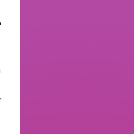
,
i
i
a
a