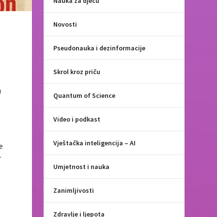
Nauka za djecu
Novosti
Pseudonauka i dezinformacije
Skrol kroz priču
u
Quantum of Science
Video i podkast
Vještačka inteligencija – AI
e
-
Umjetnost i nauka
Zanimljivosti
Zdravlje i ljepota