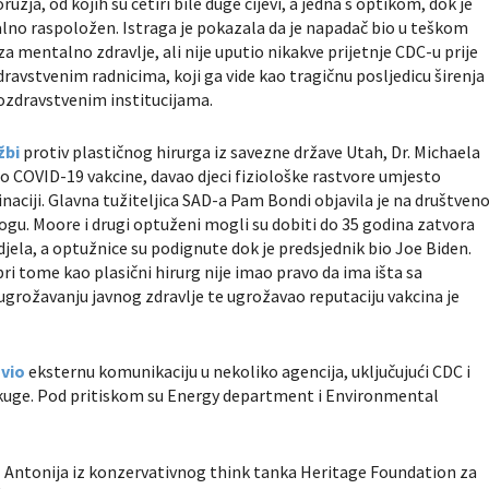
a, od kojih su četiri bile duge cijevi, a jedna s optikom, dok je
idalno raspoložen. Istraga je pokazala da je napadač bio u teškom
a mentalno zdravlje, ali nije uputio nikakve prijetnje CDC-u prije
avstvenim radnicima, koji ga vide kao tragičnu posljedicu širenja
ozdravstvenim institucijama.
žbi
protiv plastičnog hirurga iz savezne države Utah, Dr. Michaela
ao COVID-19 vakcine, davao djeci fiziološke rastvore umjesto
naciji. Glavna tužiteljica SAD-a Pam Bondi objavila je na društveno
gu. Moore i drugi optuženi mogli su dobiti do 35 godina zatvora
 djela, a optužnice su podignute dok je predsjednik bio Joe Biden.
ri tome kao plasični hirurg nije imao pravo da ima išta sa
i ugrožavanju javnog zdravlje te ugrožavao reputaciju vakcina je
vio
eksternu komunikaciju u nekoliko agencija, uključujući CDC i
ve kuge. Pod pritiskom su Energy department i Environmental
Antonija iz konzervativnog think tanka Heritage Foundation za