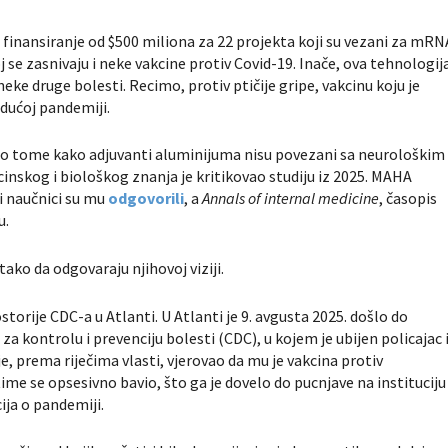
i
finansiranje od $500 miliona za 22 projekta koji su vezani za mRN
j se zasnivaju i neke vakcine protiv Covid-19. Inače, ova tehnologij
neke druge bolesti. Recimo, protiv ptičije gripe, vakcinu koju je
idućoj pandemiji.
u
o tome kako adjuvanti aluminijuma nisu povezani sa neurološkim
inskog i biološkog znanja je kritikovao studiju iz 2025. MAHA
i naučnici su mu
odgovorili
, a
Annals of internal medicine
, časopis
u.
ce tako da odgovaraju njihovoj viziji.
torije CDC-a u Atlanti. U Atlanti je 9. avgusta 2025. došlo do
 kontrolu i prevenciju bolesti (CDC), u kojem je ubijen policajac 
, prema riječima vlasti, vjerovao da mu je vakcina protiv
me se opsesivno bavio, što ga je dovelo do pucnjave na instituciju
ija o pandemiji.