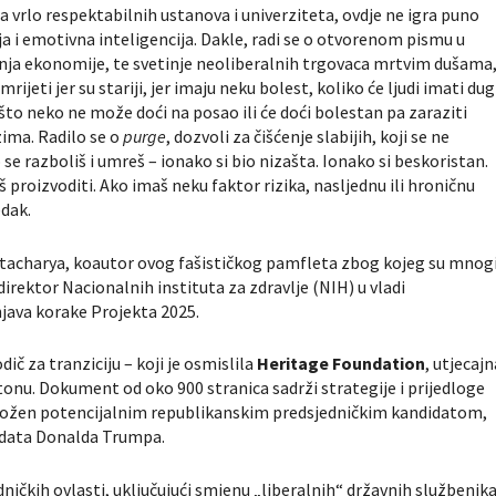
a vrlo respektabilnih ustanova i univerziteta, ovdje ne igra puno
ja i emotivna inteligencija. Dakle, radi se o otvorenom pismu u
anja ekonomije, te svetinje neoliberalnih trgovaca mrtvim dušama
mrijeti jer su stariji, jer imaju neku bolest, koliko će ljudi imati dug
 što neko ne može doći na posao ili će doći bolestan pa zaraziti
zima. Radilo se o
purge
, dozvoli za čišćenje slabijih, koji se ne
se razboliš i umreš – ionako si bio nizašta. Ionako si beskoristan.
 proizvoditi. Ako imaš neku faktor rizika, nasljednu ili hroničnu
edak.
tacharya, koautor ovog fašističkog pamfleta zbog kojeg su mnog
 direktor Nacionalnih instituta za zdravlje (NIH) u vladi
ava korake Projekta 2025.
ič za tranziciju – koji je osmislila
Heritage Foundation
, utjecajn
onu. Dokument od oko 900 stranica sadrži strategije i prijedloge
dložen potencijalnim republikanskim predsjedničkim kandidatom,
data Donalda Trumpa.
ničkih ovlasti, uključujući smjenu „liberalnih“ državnih službenik