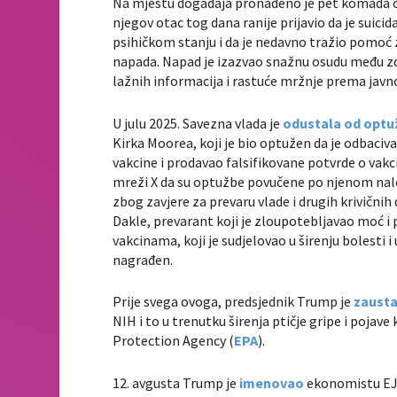
Na mjestu događaja pronađeno je pet komada oružj
njegov otac tog dana ranije prijavio da je suic
psihičkom stanju i da je nedavno tražio pomoć z
napada. Napad je izazvao snažnu osudu među zdr
lažnih informacija i rastuće mržnje prema javn
U julu 2025. Savezna vlada je
odustala od optu
Kirka Moorea, koji je bio optužen da je odbaciv
vakcine i prodavao falsifikovane potvrde o vakci
mreži X da su optužbe povučene po njenom nalo
zbog zavjere za prevaru vlade i drugih krivičnih
Dakle, prevarant koji je zloupotebljavao moć i p
vakcinama, koji je sudjelovao u širenju bolesti 
nagrađen.
Prije svega ovoga, predsjednik Trump je
zausta
NIH i to u trenutku širenja ptičje gripe i poja
Protection Agency (
EPA
).
12. avgusta Trump je
imenovao
ekonomistu EJ 