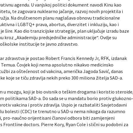
rvativnu agendu. U vanjskoj politici dokument navodi Kinu kao
itetu, te zagovara nuklearno jačanje, razvoj novih projektila i
ružja. Na društvenom planu naglašava obnovu tradicionalne
tivna i LGBTQ+ prava, abortus, diverzitet i inkluziju, kao i
e šire. Kao dio tranzicijske strategije, plan uključuje izradu baze
u kroz „Akademiju predsjedničke administracije“. Ovdje su
oškolske institucije te javno zdravstvo.
r zdravstva je postao Robert Francis Kennedy Jr, RFK, izdanak
s Temua. Čovjek koji nema apsolutno nikakvo medicinsko
 tužbi za oštećenost od vakcina, američka Jagoda Savić, danas
uke koje se tiču zdravlja nekih preko 300 miliona žitelja SAD-a.
vom u mozgu, koji je bio ovisnik o teškim drogama i koristio steroide
enim politikama SAD-a. Do sada se u mandatu borio protiv glukozno
otiv vakcina i protiv zdravlja. Uspio je razbataliti Savjetodavni
olu bolesti (CDC) te trenutno u SAD-u nema nikoga da razumno
i, pro-naučno orijentisani članovi odbora biti zamijenjeni
Frontline doctors. Pierre Kory, Ryan Cole i slični su podobni za