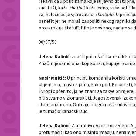
rekavši da u politikama koje su javno dostupne,
sud, tuži, kaže:
chatbot
kaže jedno, vaša politik
za, halucinacije vjerovatno,
chatbota
. U princip
benefit jer ne moraš zaposliti nekog radnika da
prouzrokuje štetu!“. Bilo je opširno, nadam se d
00/07/50
Jelena Kalinić:
znači i potrošač i korisnik koji 
Znači nije samo onaj koji koristi, kupuje recimo
Nasir Muftić:
U principu kompanija koristi umje
klijentima, mušterijama, kako god. Ko koristi, k
Evropi općenito, ja ne znam za takve primjere, a
bili stvarno vizionarski, tj. Jugoslovenski zak
staro anahrono. Oni daju mogućnost sudovima,
je tumačio kanadski sud.
Jelena Kalinić:
Zanimljivo. Ako smo već kod AI,
protumačiti kao ono misinformaciju, nenamjer