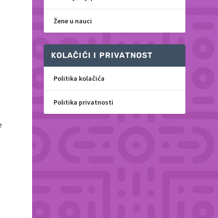
Žene u nauci
,
KOLAČIĆI I PRIVATNOST
Politika kolačića
Politika privatnosti
e
e