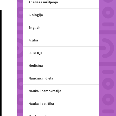
Analize i mišljenja
Biologija
English
Fizika
LGBTIQ+
Medicina
Naučnici i djela
Nauka i demokratija
Nauka i politika