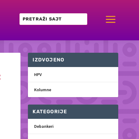
a
IZDVOJENO
:
HPV
Kolumne
KATEGORIJE
Debankeri