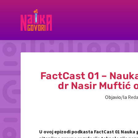
FactCast 01 – Nauka
dr Nasir Muftić o
Objavio/la
Reda
U ovoj epizodi podkasta FactCast 01 Nauka gov