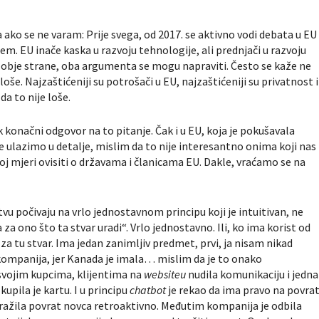
 ako se ne varam: Prije svega, od 2017. se aktivno vodi debata u EU
njem. EU inače kaska u razvoju tehnologije, ali prednjači u razvoju
ima obje strane, oba argumenta se mogu napraviti. Često se kaže ne
loše. Najzaštićeniji su potrošači u EU, najzaštićeniji su privatnost i
da to nije loše.
konačni odgovor na to pitanje. Čak i u EU, koja je pokušavala
ne ulazimo u detalje, mislim da to nije interesantno onima koji nas
ikoj mjeri ovisiti o državama i članicama EU. Dakle, vraćamo se na
vu počivaju na vrlo jednostavnom principu koji je intuitivan, ne
 za ono što ta stvar uradi“. Vrlo jednostavno. Ili, ko ima korist od
za tu stvar. Ima jedan zanimljiv predmet, prvi, ja nisam nikad
iokompanija, jer Kanada je imala… mislim da je to onako
 svojim kupcima, klijentima na
websiteu
nudila komunikaciju i jedna
kupila je kartu. I u principu
chatbot
je rekao da ima pravo na povra
tražila povrat novca retroaktivno. Međutim kompanija je odbila