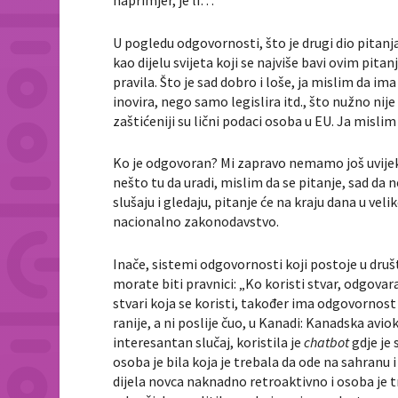
naprimjer, je li…
U pogledu odgovornosti, što je drugi dio pitanja
kao dijelu svijeta koji se najviše bavi ovim pita
pravila. Što je sad dobro i loše, ja mislim da 
inovira, nego samo legislira itd., što nužno nije 
zaštićeniji su lični podaci osoba u EU. Ja mislim 
Ko je odgovoran? Mi zapravo nemamo još uvijek 
nešto tu da uradi, mislim da se pitanje, sad da 
slušaju i gledaju, pitanje će na kraju dana u vel
nacionalno zakonodavstvo.
Inače, sistemi odgovornosti koji postoje u društ
morate biti pravnici: „Ko koristi stvar, odgovara
stvari koja se koristi, također ima odgovornost 
ranije, a ni poslije čuo, u Kanadi: Kanadska av
interesantan slučaj, koristila je
chatbot
gdje je
osoba je bila koja je trebala da ode na sahranu i 
dijela novca naknadno retroaktivno i osoba je 