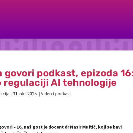
 govori podkast, epizoda 16
 regulaciji AI tehnologije
kcija
|
31. okt 2025.
|
Video i podkast
ori – 16, naš gost je docent dr Nasir Muftić, koji se bavi