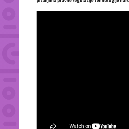
pitanjima pravne regulacije tehnologije naro