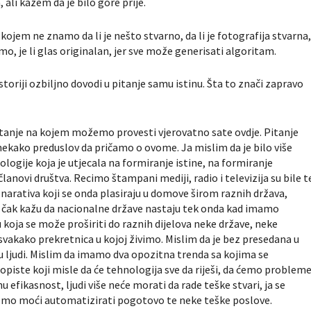
 ali kažem da je bilo gore prije.
 kojem ne znamo da li je nešto stvarno, da li je fotografija stvarna
, je li glas originalan, jer sve može generisati algoritam.
 istoriji ozbiljno dovodi u pitanje samu istinu. Šta to znači zapravo
itanje na kojem možemo provesti vjerovatno sate ovdje. Pitanje
e nekako preduslov da pričamo o ovome. Ja mislim da je bilo više
logije koja je utjecala na formiranje istine, na formiranje
 članovi društva. Recimo štampani mediji, radio i televizija su bile t
narativa koji se onda plasiraju u domove širom raznih država,
čari čak kažu da nacionalne države nastaju tek onda kad imamo
koja se može proširiti do raznih dijelova neke države, neke
e svakako prekretnica u kojoj živimo. Mislim da je bez presedana u
u ljudi. Mislim da imamo dva opozitna trenda sa kojima se
iste koji misle da će tehnologija sve da riješi, da ćemo problem
 efikasnost, ljudi više neće morati da rade teške stvari, ja se
ćemo moći automatizirati pogotovo te neke teške poslove.