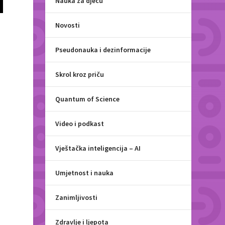
Nauka za djecu
Novosti
Pseudonauka i dezinformacije
Skrol kroz priču
Quantum of Science
Video i podkast
Vještačka inteligencija – AI
Umjetnost i nauka
Zanimljivosti
Zdravlje i ljepota