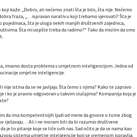
koji kaže: „Dobro, ali nećemo znati šta je bilo, šta nije. Nećemo
 dobra fraza, „…ispravan narativ u koji trebamo vjerovati? Šta je
 pojedinaca, šta je uloga nekih manjih društvenih zajednica,
uštvima. Šta mi uopšte treba da radimo?“ Tako da mislim da smo
t.
a, imamo dosta problema s umjetnom inteligencijom. Jedna od
ucinacije umjetne inteligencije.
 nije istina da se ne javljaju. Šta ćemo s njima? Kako te zapravo
je i ko je pravno odgovoran u takvim slučajima? Kompanija koja je
iste?
slim da ima kompetentnijih ljudi od mene da govore o tome zbog
 se rješavaju… Ali i ne moram biti da bi razumio društvene
 da je to pitanje koje se tiče svih nas. Sad očito je da se nama kao
azvoju sistema umjetne inteligencije koji se vremenom ispravlja.