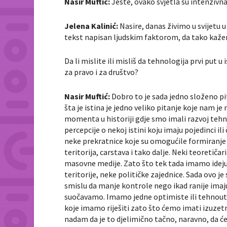
Nasir Muftić:
Jeste, ovako svjetla su intenzivna,
Jelena Kalinić:
Nasire, danas živimo u svijetu u
tekst napisan ljudskim faktorom, da tako kažemo
Da li mislite ili misliš da tehnologija prvi put u
za pravo i za društvo?
Nasir Muftić:
Dobro to je sada jedno složeno p
šta je istina je jedno veliko pitanje koje nam j
momenta u historiji gdje smo imali razvoj tehno
percepcije o nekoj istini koju imaju pojedinci ili
neke prekratnice koje su omogućile formiranje 
teritorija, carstava i tako dalje. Neki teoreti
masovne medije. Zato što tek tada imamo ideju 
teritorije, neke političke zajednice. Sada ovo j
smislu da manje kontrole nego ikad ranije imaj
suočavamo. Imamo jedne optimiste ili tehnoutop
koje imamo riješiti zato što ćemo imati izuzetnu
nadam da je to djelimično tačno, naravno, da 