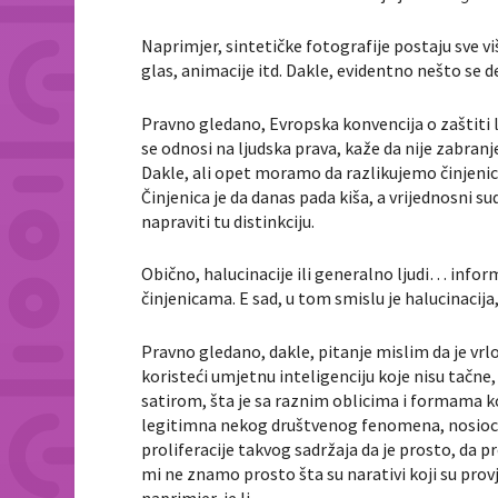
Naprimjer, sintetičke fotografije postaju sve viš
glas, animacije itd. Dakle, evidentno nešto se de
Pravno gledano, Evropska konvencija o zaštiti lj
se odnosi na ljudska prava, kaže da nije zabranje
Dakle, ali opet moramo da razlikujemo činjenice 
Činjenica je da danas pada kiša, a vrijednosni su
napraviti tu distinkciju.
Obično, halucinacije ili generalno ljudi… infor
činjenicama. E sad, u tom smislu je halucinacija,
Pravno gledano, dakle, pitanje mislim da je vr
koristeći umjetnu inteligenciju koje nisu tačne,
satirom, šta je sa raznim oblicima i formama ko
legitimna nekog društvenog fenomena, nosioca v
proliferacije takvog sadržaja da je prosto, da pr
mi ne znamo prosto šta su narativi koji su provj