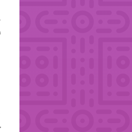
.
i
.
e
,