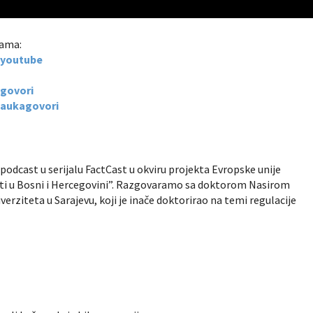
mama:
t-youtube
agovori
naukagovori
podcast u serijalu FactCast u okviru projekta Evropske unije
osti u Bosni i Hercegovini”. Razgovaramo sa doktorom Nasirom
ziteta u Sarajevu, koji je inače doktorirao na temi regulacije