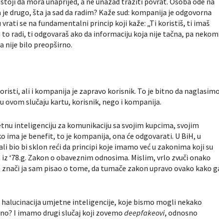
 stoji da mora unaprijed, a ne unazad tražiti povrat. Osoba ode na
a je drugo, šta ja sad da radim? Kaže sud: kompanija je odgovorna
u vrati se na fundamentalni princip koji kaže: „Ti koristiš, ti imaš
 to radi, ti odgovaraš ako da informaciju koja nije tačna, pa nekom
a nije bilo preopširno.
koristi, ali i kompanija je zapravo korisnik. To je bitno da naglasimo
 u ovom slučaju kartu, korisnik, nego i kompanija.
tnu inteligenciju za komunikaciju sa svojim kupcima, svojim
o ima je benefit, to je kompanija, ona će odgovarati. U BiH, u
li bio bi sklon reći da principi koje imamo već u zakonima koji su
on iz ‘78.g. Zakon o obaveznim odnosima. Mislim, vrlo zvuči onako
 znači ja sam pisao o tome, da tumače zakon upravo ovako kako g
 halucinacija umjetne inteligencije, koje bismo mogli nekako
no? I imamo drugi slučaj koji zovemo
deepfakeovi
, odnosno