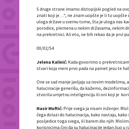
S druge strane imamo distopijski pogled na ovo 
znati koji je…“, ne znam uopšte je li to uopšte
uloga države u svemu tome, šta je uloga nas kao
porodice, plemena u nekim državama, nekim dr
na prekretnici. Ali eto, ne bih rekao da je prvi pu
00/02/54
Jelena Kalinić:
Kada govorimo o prekretnicam
stvari koja meni prvo pada na pamet jesu te hal
One se sad manje javljaju sa novim modelima, ali
halucinacije generišu, da kažemo, dezinformaci
stvorila umjetnu inteligenciju ili oni koji je kor
Nasir Muftić:
Prije svega ja nisam inženjer. Mi
čega dolazi do halucinacija, kako nastaju, kako
posljedice toga svega, ili barem dio njih. Mislim
korisnicima čini da su halucinacije jedan
bug
u r