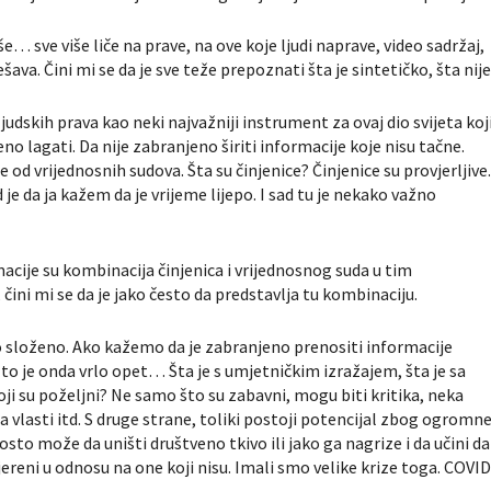
e… sve više liče na prave, na ove koje ljudi naprave, video sadržaj,
šava. Čini mi se da je sve teže prepoznati šta je sintetičko, šta nije
udskih prava kao neki najvažniji instrument za ovaj dio svijeta koj
no lagati. Da nije zabranjeno širiti informacije koje nisu tačne.
od vrijednosnih sudova. Šta su činjenice? Činjenice su provjerljive
d je da ja kažem da je vrijeme lijepo. I sad tu je nekako važno
macije su kombinacija činjenica i vrijednosnog suda u tim
 čini mi se da je jako često da predstavlja tu kombinaciju.
lo složeno. Ako kažemo da je zabranjeno prenositi informacije
 to je onda vrlo opet… Šta je s umjetničkim izražajem, šta je sa
ji su poželjni? Ne samo što su zabavni, mogu biti kritika, neka
lasti itd. S druge strane, toliki postoji potencijal zbog ogromn
osto može da uništi društveno tkivo ili jako ga nagrize i da učini da
ereni u odnosu na one koji nisu. Imali smo velike krize toga. COVID