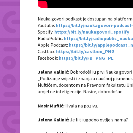
Nauka govori podkast je dostupan na platfor
Youtube:
https://bit.ly/naukagovori-podcas
Spotify:
https://bit.ly/naukagovori_spotify
RadioPublic:
https://bit.ly/radiopublic_nauk
Apple Podcast:
https://bit.ly/applepodcast_
Castbox:
https://bit.ly/castbox_PNG
Facebook:
https://bit.ly/FB_PNG_PL
Jelena Kalinić:
Dobrodošli u prvi Nauka govori 
„Podizanje svijesti i znanja u naučnoj pismen
Muftićem, docentom na Pravnom fakultetu Univer
umjetne inteligencije. Nasire, dobrodošao.
Nasir Muftić:
Hvala na pozivu.
Jelena Kalinić:
Je li ti ugodno ovdje s nama?