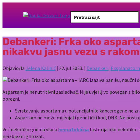
Search
for:
Debankeri: Frka oko aspart
nikakvu jasnu vezu s rakom
Objavio/la
Jelena Kalinić
|
22. jul 2023.
|
Debankeri
,
Eksplanatorn
Aspartam je nenutritivni zaslađivač. Nije uvjerljivo povezan s bi
oprezni.
Svrstavanje aspartama u potencijalnile kancerogene ne znači 
Aspartam ne može mijenjati genetički kod, DNK. Ne postoji 
Već nekoliko godina vlada
hemofobična
histerija oko nekoliko tv
neizbježni glifozat.