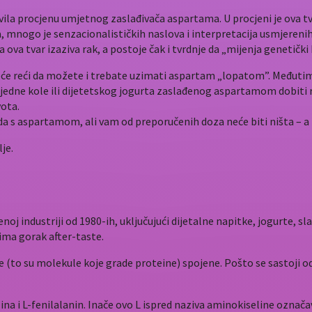
vila procjenu umjetnog zaslađivača aspartama. U procjeni je ova tv
, mnogo je senzacionalističkih naslova i interpretacija usmjerenih
ova tvar izaziva rak, a postoje čak i tvrdnje da „mijenja genetički 
neće reći da možete i trebate uzimati aspartam „lopatom”. Međutim
edne kole ili dijetetskog jogurta zaslađenog aspartamom dobiti rak
vota.
a s aspartamom, ali vam od preporučenih doza neće biti ništa – a
je.
oj industriji od 1980-ih, uključujući dijetalne napitke, jogurte, sl
ma gorak after-taste.
ine (to su molekule koje grade proteine) spojene. Pošto se sastoji
ina i L-fenilalanin. Inače ovo L ispred naziva aminokiseline označ