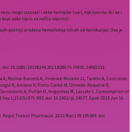
zu mogu izazvati i neke hemijske tvari, nije sporno. Ali ne i
je naše tijelo za nešto iskoristi.
ojih postoji izražena hemofobija (strah od hemikalija). Ovo je
. doi: 10.1080/19338244.2013.828674. PMID: 24965331.
a A, Molina-Barceló A, Jiménez-Moleón JJ, Tardón A, Contreras-
Burgui R, Amiano P, Pinto-Carbó M, Olmedo-Requena R,
 Dorronsoro A, Pollán M, Kogevinas M, Lassale C. Consumption of
Sep 1;153(5):979-993. doi: 10.1002/ijc.34577. Epub 2023 Jun 16.
. Regul Toxicol Pharmacol. 2023 Mar;139:105369. doi: