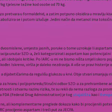
/kg tjelesne težine kod osobe od 70 kg.
pretvara u formaldehid, a zatim potpuno oksidira u mravlju kisel
abolizira se i potom izlučuje. Jedini način da metanol ima toksični
 dvosmislene, umjesto jasnih, poruke o tome uzrokuje li aspartam 
ja unutar SZO-a, želi kategorizirati aspartam kao potencijalni ka
li i dobijalo kritike. Po IARC-u mi ne bismo ništa smjeli skoro poje
r. Iskreno, viršla je daleko nezdravija. A više se pravi histerije
ijabetičarima da regulišu glukozu u krvi. Obje stvari smanjuju riz
ija za hranu i poljoprivredu/Stručni odbor SZO-a za prehrambene 
tnosti i stvarnu razinu rizika, te su rekli da nema razloga za pr
ka FDA (Federal Drug Administration) je tog
stajališta
kao i
Evrops
sne, ali komplementarne preglede dokaza kako bi procijenili pote
RC procijenio aspartam i treći put za JECFA.