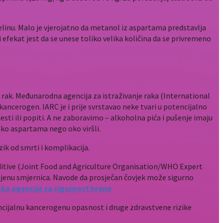
inu. Malo je vjerojatno da metanol iz aspartama predstavlja
 efekat jest da se unese toliko velika količina da se privremeno
rak. Međunarodna agencija za istraživanje raka (International
ncerogen. IARC je i prije svrstavao neke tvari u potencijalno
sti ili popiti. A ne zaboravimo – alkoholna pića i pušenje imaju
 oko aspartama nego oko viršli.
ik od smrti i komplikacija.
aditive (Joint Food and Agriculture Organisation/WHO Expert
omjenu smjernica. Navode da prosječan čovjek može sigurno
ka agencija za sigurnost hrane
ncijalnu kancerogenu opasnost i druge zdravstvene rizike