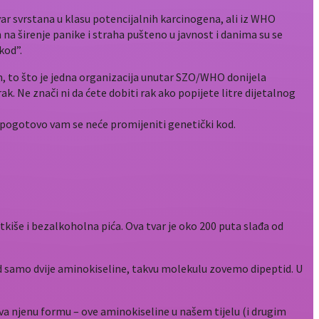
ar svrstana u klasu potencijalnih karcinogena, ali iz WHO
 na širenje panike i straha pušteno u javnost i danima su se
kod”.
, to što je jedna organizacija unutar SZO/WHO donijela
. Ne znači ni da ćete dobiti rak ako popijete litre dijetalnog
 pogotovo vam se neće promijeniti genetički kod.
atkiše i bezalkoholna pića. Ova tvar je oko 200 puta slađa od
 od samo dvije aminokiseline, takvu molekulu zovemo dipeptid. U
ava njenu formu – ove aminokiseline u našem tijelu (i drugim