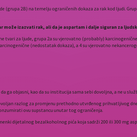
de (grupa 2B) na temelju ograničenih dokaza za rak kod ljudi. Grup
r može izazvati rak, ali da je aspartam i dalje siguran za ljud
ne tvari za ljude, grupa 2a su vjerovatno (probably) karcinogenič
 li karcinogenične (nedostatak dokaza), a 4 su vjerovatno nekancerog
i da ga objasni, kao da su institucija sama sebi dovoljna, a ne u služ
ji dovoljan razlog za promjenu prethodno utvrđenog prihvatljivog
konzumirati ovu supstancu unutar tog ograničenja.
enki dijetalnog bezalkoholnog pića koja sadrži 200 ili 300 mg asp