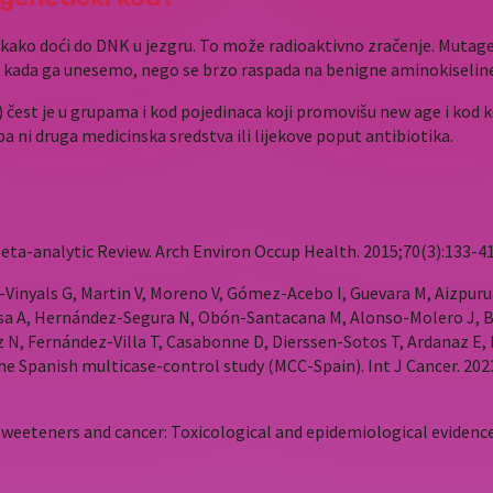
ekako doći do DNK u jezgru. To može radioaktivno zračenje. Mutagene
da ga unesemo, nego se brzo raspada na benigne aminokiseline ko
 čest je u grupama i kod pojedinaca koji promovišu new age i kod k
 pa ni druga medicinska sredstva ili lijekove poput antibiotika.
eta-analytic Review. Arch Environ Occup Health. 2015;70(3):133-41
Vinyals G, Martin V, Moreno V, Gómez-Acebo I, Guevara M, Aizpuru
sa A, Hernández-Segura N, Obón-Santacana M, Alonso-Molero J, 
N, Fernández-Villa T, Casabonne D, Dierssen-Sotos T, Ardanaz E,
he Spanish multicase-control study (MCC-Spain). Int J Cancer. 2023 
sweeteners and cancer: Toxicological and epidemiological evidence