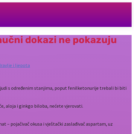
aučni dokazi ne pokazuju
ravlje i ljepota
udi s određenim stanjima, poput fenilketonurije trebali bi biti
, aloja i ginkgo biloba, nećete vjerovati.
at – pojačivač okusa i vještački zaslađivač aspartam, uz