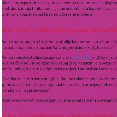
Međutim, aspartam nije siguran sa sve: ovu tvar moraju izbjega
metaboliziranja fenilalanina, jedne od molekula koje čine aspar
prehranu koja im dopušta samo određene proteine.
A da li ima studija koje su pokazale ne
Velika meta-analiza (to je vrsta studija koja se smatra vrhom hi
(aspartama) nema značajan karcinogeni učinak kod glodavaca.”
Velika španska studija slučaja-kontrola
zaključila
je (2) da nije
dijabetičara koji su konzumirali aspartam. Međutim, dijabetes je fa
confounding faktoru (varijabla koja utječe i na zavisnu i na nezavi
U velikom sistemskom pregledu (koji se također smatra vrhuncem 
genotoksičnosti ili karcinogenosti specifičnih procijenjenih ne
nenutritivnih zaslađivača.”
Studije visoke kvalitete su zaključile da aspartam nije povezan s
A šta je s tvrdnjom da aspartam mijenja