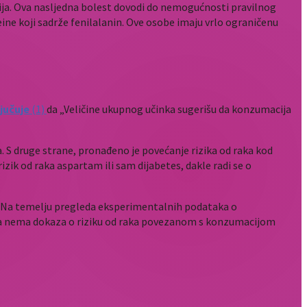
ija. Ova nasljedna bolest dovodi do nemogućnosti pravilnog
ne koji sadrže fenilalanin. Ove osobe imaju vrlo ograničenu
jučuje
(1)
da „Veličine ukupnog učinka sugerišu da konzumacija
. S druge strane, pronađeno je povećanje rizika od raka kod
rizik od raka aspartam ili sam dijabetes, dakle radi se o
 „Na temelju pregleda eksperimentalnih podataka o
ti da nema dokaza o riziku od raka povezanom s konzumacijom