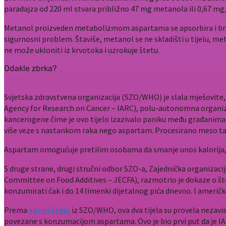
paradajza od 220 ml stvara približno 47 mg metanola ili 0,67 mg
Metanol proizveden metabolizmom aspartama se apsorbira i brzo 
sigurnosni problem. Štaviše, metanol se ne skladišti u tijelu, met
ne može ukloniti iz krvotoka i uzrokuje štetu.
Odakle zbrka?
Svjetska zdravstvena organizacija (SZO/WHO) je slala mješovite,
Agency for Research on Cancer – IARC), polu-autonomna organizaci
kancerogene čime je ovo tijelo izazivalo paniku među građanima, a
više veze s nastankom raka nego aspartam. Procesirano meso takođe
Aspartam omogućuje pretilim osobama da smanje unos kalorija, a d
S druge strane, drugi stručni odbor SZO-a, Zajednička organizac
Committee on Food Additives – JECFA), razmotrio je dokaze o šte
konzumirati čak i do 14 limenki dijetalnog pića dnevno. I američ
Prema
saopštenju
iz SZO/WHO, ova dva tijela su provela nezavi
povezane s konzumacijom aspartama. Ovo je bio prvi put da je IA