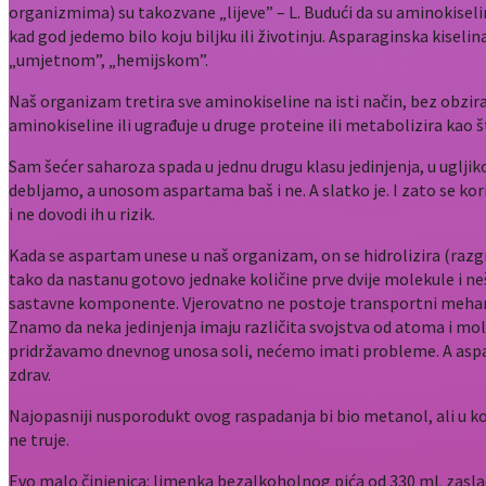
organizmima) su takozvane „lijeve” – L. Budući da su aminokisel
kad god jedemo bilo koju biljku ili životinju. Asparaginska kiselin
„umjetnom”, „hemijskom”.
Naš organizam tretira sve aminokiseline na isti način, bez obzira d
aminokiseline ili ugrađuje u druge proteine ili metabolizira ka
Sam šećer saharoza spada u jednu drugu klasu jedinjenja, u uglji
debljamo, a unosom aspartama baš i ne. A slatko je. I zato se ko
i ne dovodi ih u rizik.
Kada se aspartam unese u naš organizam, on se hidrolizira (razg
tako da nastanu gotovo jednake količine prve dvije molekule i n
sastavne komponente. Vjerovatno ne postoje transportni mehaniz
Znamo da neka jedinjenja imaju različita svojstva od atoma i mole
pridržavamo dnevnog unosa soli, nećemo imati probleme. A aspa
zdrav.
Najopasniji nusporodukt ovog raspadanja bi bio metanol, ali u k
ne truje.
Evo malo činjenica: limenka bezalkoholnog pića od 330 mL zasla