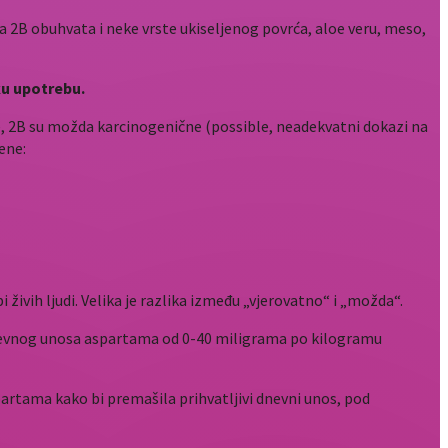
a 2B obuhvata i neke vrste ukiseljenog povrća, aloe veru, meso,
sku upotrebu.
ne, 2B su možda karcinogenične (possible, neadekvatni dokazi na
ene:
bi živih ljudi. Velika je razlika između „vjerovatno“ i „možda“.
 dnevnog unosa aspartama od 0-40 miligrama po kilogramu
artama kako bi premašila prihvatljivi dnevni unos, pod