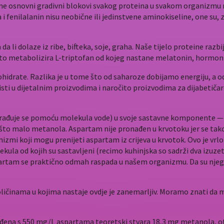
ine osnovni gradivni blokovi svakog proteina u svakom organizmu 
a i fenilalanin nisu neobične ili jedinstvene aminokiseline, one su,
a li dolaze iz ribe, bifteka, soje, graha. Naše tijelo proteine razbi
o što metabolizira L-triptofan od kojeg nastane melatonin, hormon
kohidrate. Razlika je u tome što od saharoze dobijamo energiju, a
risti u dijetalnim proizvodima i naročito proizvodima za dijabetič
rađuje se pomoću molekula vode) u svoje sastavne komponente — as
ešto malo metanola. Aspartam nije pronađen u krvotoku jer se tako
mi koji mogu prenijeti aspartam iz crijeva u krvotok. Ovo je vr
kula od kojih su sastavljeni (recimo kuhinjska so sadrži dva izuze
rtam se praktično odmah raspada u našem organizmu. Da su njegov
oličinama u kojima nastaje ovdje je zanemarljiv. Moramo znati da
đena s 550 mg/L aspartama teoretski stvara 18,3 mg metanola, otp