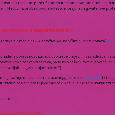
vati osobe s rijetkom genetičkom mutacijom, zvanom fenilketonur
tam. Međutim, osobe s ovom bolešću moraju izbjegavati i sve protei
što sumnjivo s aspartamom?
jerarhije biomedicinskih istraživanja, najvišim nivoom dokaza)
zakl
 pronađena povezanost između upotrebe umjetnih zaslađivača i raka
ktor rizika za sve vrste raka, pa bi bilo teško utvrditi povećava li 
snu varijablu – „zbunjujući faktor“).
hijerarhije medicinskih istraživanja), autori su
zaključili
(3) da:
nutritivnih zaslađivača i epidemioloških studija može se zaključi
 rakom.
 genetički kod?