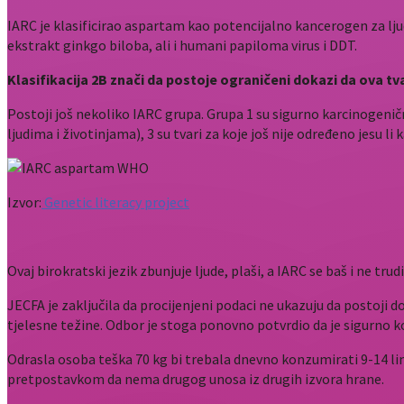
IARC je klasificirao aspartam kao potencijalno kancerogen za lju
ekstrakt ginkgo biloba, ali i humani papiloma virus i DDT.
Klasifikacija 2B znači da postoje ograničeni dokazi da ova tva
Postoji još nekoliko IARC grupa. Grupa 1 su sigurno karcinogenič
ljudima i životinjama), 3 su tvari za koje još nije određeno jesu
Izvor:
Genetic literacy project
Ovaj birokratski jezik zbunjuje ljude, plaši, a IARC se baš i ne trud
JECFA je zaključila da procijenjeni podaci ne ukazuju da posto
tjelesne težine. Odbor je stoga ponovno potvrdio da je sigurno 
Odrasla osoba teška 70 kg bi trebala dnevno konzumirati 9-14 lim
pretpostavkom da nema drugog unosa iz drugih izvora hrane.