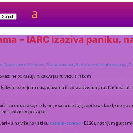
a
ama – IARC izaziva paniku, n
o Quantum of Science
,
Pseudonauka
,
Red alert: dezinformacije
,
Zd
lo kakvim ozbiljnim nuspojavama ili zdravstvenim problemima, ali lj
i da on uzrokuje rak, on je sada u istoj grupi kao ukiseljeno povrće
niti jedan dokaz za to.
ari – a najviše na listi su
karmin-crveno
(E120), natrijum glutamin