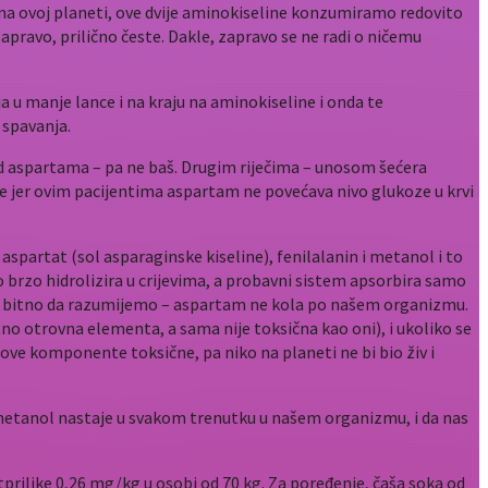
na ovoj planeti, ove dvije aminokiseline konzumiramo redovito
 zapravo, prilično česte. Dakle, zapravo se ne radi o ničemu
ja u manje lance i na kraju na aminokiseline i onda te
 spavanja.
 od aspartama – pa ne baš. Drugim riječima – unosom šećera
are jer ovim pacijentima aspartam ne povećava nivo glukoze u krvi
partat (sol asparaginske kiseline), fenilalanin i metanol i to
 brzo hidrolizira u crijevima, a probavni sistem apsorbira samo
lo bitno da razumijemo – aspartam ne kola po našem organizmu.
tno otrovna elementa, a sama nije toksična kao oni), i ukoliko se
e komponente toksične, pa niko na planeti ne bi bio živ i
 metanol nastaje u svakom trenutku u našem organizmu, i da nas
rilike 0,26 mg/kg u osobi od 70 kg. Za poređenje, čaša soka od