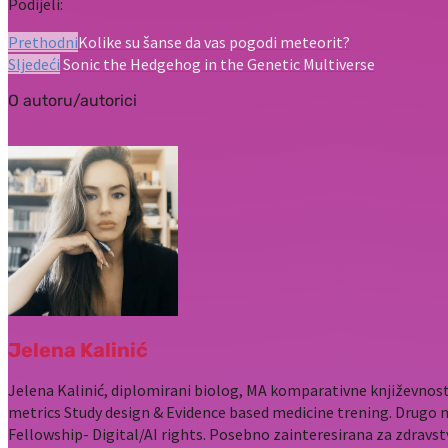
Podijeli:
Prethodni
Kolike su šanse da vas pogodi meteorit?
Sljedeći
Sonic the Hedgehog in the Genetic Multiverse
O autoru/autorici
Jelena Kalinić
Jelena Kalinić, diplomirani biolog, MA komparativne književnost
metrics Study design & Evidence based medicine trening. Drugo 
Fellowship- Digital/AI rights. Posebno zainteresirana za zdravst