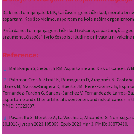
Da bi nešto mijenjalo DNK, taj čuveni genetički kod, moralo bi n
aspartam. Kao što vidimo, aspartam ne kola našim organizmom ka
Priča da nešto mijenja genetički kod (vakcine, aspartam, šta god)
argument „čistoće“ i vrlo često isti ljudi ne prihvataju ni vakcine
Reference:
[1]
Mallikarjun S, Sieburth RM. Aspartame and Risk of Cancer: A M
[2]
Palomar-Cros A, Straif K, Romaguera D, Aragonés N, Castaño-
Llanes M, Marcos-Gragera R, Huerta JM, Pérez-Gómez B, Espino
Fernández-Tardón G, Santos-Sánchez V, Fernández de Larrea-Baz 
aspartame and other artificial sweeteners and risk of cancer in t
PMID: 37323037.
[3]
Pavanello S, Moretto A, La Vecchia C, Alicandro G. Non-sugar 
10.1016/j.yrtph.2023.105369. Epub 2023 Mar 3. PMID: 36870410.