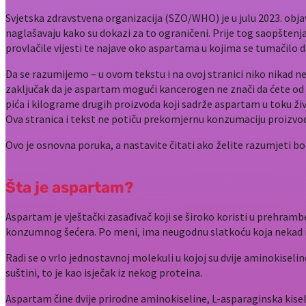
Svjetska zdravstvena organizacija (SZO/WHO) je u julu 2023. obja
naglašavaju kako su dokazi za to ograničeni. Prije tog saopštenja
provlačile vijesti te najave oko aspartama u kojima se tumačilo da 
Da se razumijemo – u ovom tekstu i na ovoj stranici niko nikad 
zaključak da je aspartam mogući kancerogen ne znači da ćete od j
pića i kilograme drugih proizvoda koji sadrže aspartam u toku ži
Ova stranica i tekst ne potiču prekomjernu konzumaciju proizvod
Ovo je osnovna poruka, a nastavite čitati ako želite razumjeti bol
Šta je aspartam?
Aspartam je vještački zasađivač koji se široko koristi u prehramben
konzumnog šećera. Po meni, ima neugodnu slatkoću koja nekad i
Radi se o vrlo jednostavnoj molekuli u kojoj su dvije aminokisel
suštini, to je kao isječak iz nekog proteina.
Aspartam čine dvije prirodne aminokiseline, L-asparaginska kisel