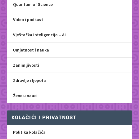
Quantum of Science
Video i podkast
Vještačka inteligencija – AI
Umjetnost i nauka
Zanimljivosti
Zdravlje i ljepota
Žene u nauci
KOLAČIĆI I PRIVATNOST
Politika kolačića