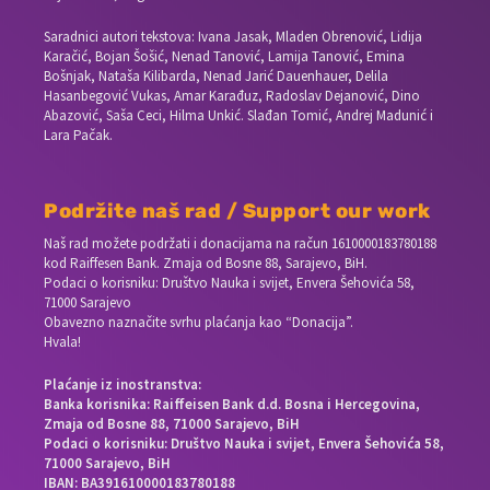
Saradnici autori tekstova: Ivana Jasak, Mladen Obrenović, Lidija
Karačić, Bojan Šošić, Nenad Tanović, Lamija Tanović, Emina
Bošnjak, Nataša Kilibarda, Nenad Jarić Dauenhauer, Delila
Hasanbegović Vukas, Amar Karađuz, Radoslav Dejanović, Dino
Abazović, Saša Ceci, Hilma Unkić. Slađan Tomić, Andrej Madunić i
Lara Pačak.
Podržite naš rad / Support our work
Naš rad možete podržati i donacijama na račun
1610000183780188
kod Raiffesen Bank. Zmaja od Bosne 88, Sarajevo, BiH.
Podaci o korisniku: Društvo Nauka i svijet, Envera Šehovića 58,
71000 Sarajevo
Obavezno naznačite svrhu plaćanja kao “Donacija”.
Hvala!
Plaćanje iz inostranstva:
Banka korisnika: Raiffeisen Bank d.d. Bosna i Hercegovina,
Zmaja od Bosne 88, 71000 Sarajevo, BiH
Podaci o korisniku: Društvo Nauka i svijet, Envera Šehovića 58,
71000 Sarajevo, BiH
IBAN: BA391610000183780188