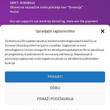
SWIFT: RZBABA2S
Obavezno naznačite svrhu plaćanja kao “Donacija”
Hvala!
You can support our work by donating. Here are the payment
details:
Beneficiary bank: Raiffeisen Bank d.d. Bosna i Hercegovina,
Upravljajte saglasnostima
Zmaja od Bosne 88, 71000 Sarajevo, Bosnia and Herzegovina
End beneficiary: Društvo Nauka i svijet, Envera Šehovića 58,
Da bismo pružili najbolje iskustvo, koristimo tehnologije poput kolačića za
71000 Sarajevo, Bosnia and Herzegovina
čuvanje i/ili pristup informacijama o uređaju. Saglasnost sa ovim
IBAN: BA391610000183780188
tehnologijama će nam omogućiti da obrađujemo podatke kao što su ponašanje
SWIFT: RZBABA2S
pri pregledanju ili jedinstveni ID-ovi na ovoj veb lokaciji. Nepristanak ili
Please note the payment purpose as “Donation”
povlačenje saglasnosti može negativno uticati na određene karakteristike i
Thank you!
funkcije.
PRIHVATI
ODBIJ
PRIKAŽI PODEŠAVANJA
info(at)naukagovori.ba
Autorska prava © 2026 Nauka govori