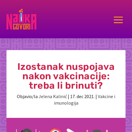
a
Izostanak nuspojava
nakon vakcinacije:
treba li brinuti?
Objavio/la
Jelena Kalinić
|
17. dec 2021.
|
Vakcine i
imunologija