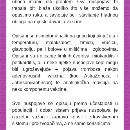
uboda imamo isti problem. Ova nuspojava bi
trebala biti blaža ukoliko što više možemo da
opustimo ruku, a savjetuje se i stavljanje hladnog
obloga na mjesto davanja vakcine.
Opisani su i simptomi nalik na gripu koji uključuju i
temperaturu, malaksalost, zimicu, vrućicu,
glavobolju, pa i bolove u mišićima i zglobovima.
Opisani su i oticanje limfnih čvorova, miokarditis i
perikarditis, ali i neke rijetke nuspojave koje mogu
biti ugrožavajuće – pojava tromboza nakon
adenovirusnih vakcina (kod AstraZeneca i
Johnson&Johnson) te anafilaktička reakcija na
neku komponentu vakcine.
Sve nuspojave se opisuju prema učestalosti u
populaciji i dobar sistem prijava nuspojava je
izuzetno važan i zapravo koristi i zdravstvenom
sistemu i proizvođačima, a ne samo korisnicima.