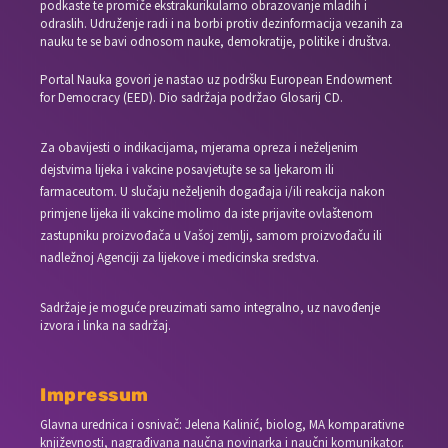
podkaste te promiče ekstrakurikularno obrazovanje mladih i
odraslih. Udruženje radi i na borbi protiv dezinformacija vezanih za
nauku te se bavi odnosom nauke, demokratije, politike i društva.
Portal Nauka govori je nastao uz podršku European Endowment
for Democracy (EED). Dio sadržaja podržao Glosarij CD.
Za obavijesti o indikacijama, mjerama opreza i neželjenim
dejstvima lijeka i vakcine posavjetujte se sa ljekarom ili
farmaceutom. U slučaju neželjenih događaja i/ili reakcija nakon
primjene lijeka ili vakcine molimo da iste prijavite ovlaštenom
zastupniku proizvođača u Vašoj zemlji, samom proizvođaču ili
nadležnoj Agenciji za lijekove i medicinska sredstva.
Sadržaje je moguće preuzimati samo integralno, uz navođenje
izvora i linka na sadržaj.
Impressum
Glavna urednica i osnivač: Jelena Kalinić, biolog, MA komparativne
književnosti, nagrađivana naučna novinarka i naučni komunikator.