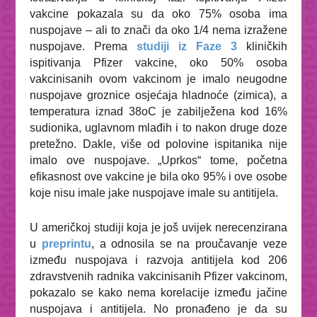
vakcine pokazala su da oko 75% osoba ima
nuspojave – ali to znači da oko 1/4 nema izražene
nuspojave. Prema
studiji iz Faze 3
kliničkih
ispitivanja Pfizer vakcine, oko 50% osoba
vakcinisanih ovom vakcinom je imalo neugodne
nuspojave groznice osjećaja hladnoće (zimica), a
temperatura iznad 38
o
C
je zabilježena kod 16%
sudionika, uglavnom mlađih i to nakon druge doze
pretežno. Dakle, više od polovine ispitanika nije
imalo ove nuspojave. „Uprkos“ tome, početna
efikasnost ove vakcine je bila oko 95% i ove osobe
koje nisu imale jake nuspojave imale su antitijela.
U američkoj studiji koja je još uvijek nerecenzirana
u
preprintu
, a odnosila se na proučavanje veze
između nuspojava i razvoja antitijela kod 206
zdravstvenih radnika vakcinisanih Pfizer vakcinom,
pokazalo se kako nema korelacije između jačine
nuspojava i antitijela. No pronađeno je da su