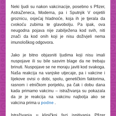
Neki ljudi su nakon vakcinacije, posebno s Pfizer,
AstraZeneca, Moderna, pa i Sputnjik V osjetili
groznicu,
osjećaj hladnoće, koja ih je tjerala da
cvokoću zubima te glavobolju. Pa ipak, ova
neugodna pojava nije zabilježena kod svih, niti
znači da kod onih koji je nisu doživjeli nema
imunološkog odgovora.
Jako je bitno objasniti ljudima koji nisu imali
nuspojave ili su bile sasvim blage da ne trebaju
brinuti. Nuspojave se ne moraju javiti kod svakoga.
Naša reakcija na vanjske utjecaje, pa i vakcine i
lijekove ovisi o dobi, spolu, genetičkim faktorima,
rasnom i etničkom porijeklu, pa čak i dobu dana
kada primamo vakcinu – istraživanja su pokazala
da je je reakcija na vakcinu najbolja ako se
vakcina prima u
podne
.
Istraživanja u kliničkoj fazi ispitivanja Pfizer