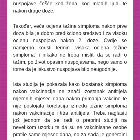
nuspojave češće kod žena, kod mlađih ljudi te
nakon druge doze.
Također, veća ocjena težine simptoma nakon prve
doza bila je dobro predikciono sredstvo i za visoku
ocjenu nuspojava nakon 2. doze. Ovdje se
namjerno koristi termin „visoka ocjena težine
simptoma“ i nikako ne treba misliti da se radi o
težim, po život opasim nuspojavama, nego samo o
tome da je iskustvo nuspojava bilo neugodnije.
Ista studija je pokazala kako izostanak simptoma
nakon vakcinacije ne znači izostanak antitijela
mjerenih mjesec dana nakon primanja vakcine te
nije postojala korelacija između težine simptoma
nakon vakcinacije i titra antitijela. Treba naglasiti
još jednom da se radi o preprint studiji na
nevelikom uzorku te da su se vakcinisane osobe
pratile samo mjesec dana, no za sada je generalni