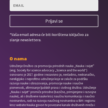
Prijavi se
*Vaša email adresa će biti korištena isključivo za
slanje newslettera.
O nama
Udruženje Društvo za promociju prirodnih nauka „Nauka i svijet”
(eng. Society for science advocacy „Science and the world“)
osnovano je 2017. godine i nezavisno je, nevladino, nestranačko,
nereligijsko i neprofitno udruženje koje se zalaže za podršku
razvoja nauke i obrazovanja, promocije nauke i naučne
pismenosti, afirmisanje ljudskih prava i civilnog društva. Udruženje
„Nauka i svijet“ promiče prirodne (bazične, primijenjene i razvojne
nauke), ali i društvene nauke kroz naučnu komunikaciju i naučno
novinarstvo, radi na razvoju naučnog novinarstva u BiH i regionu
kroz website Nauka govori te povezane kanale društvenih mreža i