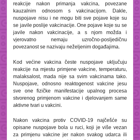
reakcije nakon primanja vakcina, povezane
kauzalnim odnosom s vakcinacijom. Dakle,
nuspojave nisu i ne mogu biti sve pojave koje su
se javile poslije vakcinacije. One pojave koje su se
javile nakon vakcinacije, a s njom možda i
vjerovatno nemaju uzročno-posljedičnu
povezanost se nazivaju neželjenim događajima.
Kod većine vakcina česte nuspojave uključuju
reakcije na mjestu primjene vakcine, temperaturu,
malaksalost, mada nije
sa svim vakcinama tako.
Nuspojave, odnosno reaktogenost vakcine jesu
sve one fizičke manifestacije upalnog procesa
stvorenog primjenom vakcine i djelovanjem same
aktivne tvari u vakcini.
Nakon vakcina protiv COVID-19 najčešće su
opisane nuspojave bola u ruci, koji je više vezan
za primjenu vakcine jer nakon svakog udarca ili