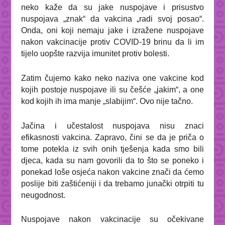
neko kaže da su jake nuspojave i prisustvo
nuspojava „znak“ da vakcina „radi svoj posao“.
Onda, oni koji nemaju jake i izražene nuspojave
nakon vakcinacije protiv COVID-19 brinu da li im
tijelo uopšte razvija imunitet protiv bolesti.
Zatim čujemo kako neko naziva one vakcine kod
kojih postoje nuspojave ili su češće „jakim“, a one
kod kojih ih ima manje „slabijim“. Ovo nije tačno.
Jačina i učestalost nuspojava nisu znaci
efikasnosti vakcina. Zapravo, čini se da je priča o
tome potekla iz svih onih tješenja kada smo bili
djeca, kada su nam govorili da to što se poneko i
ponekad loše osjeća nakon vakcine znači da ćemo
poslije biti zaštićeniji
i da trebamo junački otrpiti tu
neugodnost.
Nuspojave nakon vakcinacije su očekivane