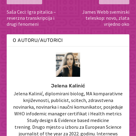
Saša Ceci: Igra pitalica –
James Webb svemirski
reverzna transkripcija i
teleskop: novo, zlata
drugi fenomeni
vrijedno oko
O AUTORU/AUTORICI
Jelena Kalinić
Jelena Kalinić, diplomirani biolog, MA komparativne
književnosti, publicist, scitech, zdravstvena
novinarka, novinarka i naučni komunikator, posjeduje
WHO infodemic manager certifikat i Health metrics
Study design & Evidence based medicine
trening. Drugo mjesto u izboru za European Science
journalist of the year za 2022. godinu. Internews