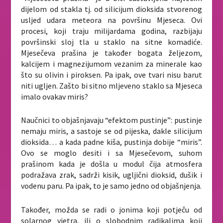
dijelom od stakla tj. od silicijum dioksida stvorenog
usljed udara meteora na površinu Mjeseca. Ovi
procesi, koji traju milijardama godina, razbijaju
površinski sloj tla u staklo na sitne komadiće.
Mjesečeva prašina je također bogata željezom,
kalcijem i magnezijumom vezanim za minerale kao
što su olivin i piroksen. Pa ipak, ove tvari nisu barut
niti ugljen. Zašto bi sitno mljeveno staklo sa Mjeseca
imalo ovakav miris?
Naučnici to objašnjavaju “efektom pustinje”: pustinje
nemaju miris, a sastoje se od pijeska, dakle silicijum
dioksida… a kada padne kiša, pustinja dobije “miris”.
Ovo se moglo desiti i sa Mjesečevom, suhom
prašinom kada je došla u modul čija atmosfera
podražava zrak, sadrži kisik, ugljični dioksid, dušik i
vodenu paru. Pa ipak, to je samo jedno od objašnjenja.
Također, možda se radi o jonima koji potječu od
solarnog vjetra, ili o slobodnim radikalima koji