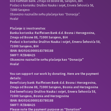
kod Raiffesen Bank. Zmaja od Bosne 88, Sarajevo, BiH.
Podaci o korisniku: Društvo Nauka i svijet, Envera Šehovića 58,
71000 Sarajevo
Obavezno naznačite svrhu plaćanja kao “Donacija”.
Hvala!
Plaćanje iz inostranstva:
Banka korisnika: Raiffeisen Bank d.d. Bosna i Hercegovina,
Zmaja od Bosne 88, 71000 Sarajevo, BiH
Podaci o korisniku: Društvo Nauka i svijet, Envera Šehovića 58,
71000 Sarajevo, BiH
IBAN: BA391610000183780188
SWIFT: RZBABA2S
Obavezno naznačite svrhu plaćanja kao “Donacija”
Hvala!
You can support our work by donating. Here are the payment
details:
Beneficiary bank: Raiffeisen Bank d.d. Bosna i Hercegovina,
Zmaja od Bosne 88, 71000 Sarajevo, Bosnia and Herzegovina
End beneficiary: Društvo Nauka i svijet, Envera Šehovića 58,
71000 Sarajevo, Bosnia and Herzegovina
IBAN: BA391610000183780188
SWIFT: RZBABA2S
Please note the payment purpose as “Donation”