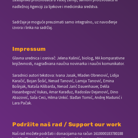
nadležnoj Agenciji za lijekove i medicinska sredstva.
Sadržaje je moguće preuzimati samo integralno, uz navođenje
izvora i linka na sadržaj.
Impressum
Glavna urednica i osnivač: Jelena Kalinić, biolog, MA komparativne
književnosti, nagrađivana naučna novinarka i naučni komunikator.
Saradnici autori tekstova: Ivana Jasak, Mladen Obrenović, Lidija
Karačić, Bojan Šošić, Nenad Tanović, Lamija Tanović, Emina
Bošnjak, Nataša Kilibarda, Nenad Jarić Dauenhauer, Delila
Hasanbegović Vukas, Amar Karađuz, Radoslav Dejanović, Dino
Abazović, Saša Ceci, Hilma Unkić. Slađan Tomić, Andrej Madunić i
Lara Pačak.
Podržite naš rad / Support our work
Naš rad možete podržati i donacijama na račun
1610000183780188