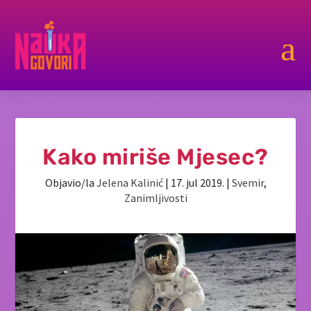
a
Kako miriše Mjesec?
Objavio/la
Jelena Kalinić
|
17. jul 2019.
|
Svemir
,
Zanimljivosti