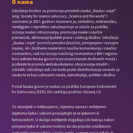
O nama
Udruženje Društvo za promociju prirodnih nauka „Nauka i svijet”
(eng. Society for science advocacy „Science and the world“)
osnovano je 2017. godine i nezavisno je, nevladino, nestranačko,
nereligijsko i neprofitno udruženje koje se zalaže za podršku
razvoja nauke i obrazovanja, promocije nauke i naučne
pismenosti, afirmisanje ljudskih prava i civilnog društva. Udruženje
„Nauka i svijet“ promiče prirodne (bazične, primijenjene i razvojne
nauke), ali i društvene nauke kroz naučnu komunikaciju i naučno
novinarstvo, radi na razvoju naučnog novinarstva u BiH i regionu
kroz website Nauka govori te povezane kanale društvenih mreža i
podkaste te promiče ekstrakurikularno obrazovanje mladih i
odraslih. Udruženje radi i na borbi protiv dezinformacija vezanih za
nauku te se bavi odnosom nauke, demokratije, politike i društva.
Portal Nauka govori je nastao uz podršku European Endowment
for Democracy (EED). Dio sadržaja podržao Glosarij CD.
Za obavijesti o indikacijama, mjerama opreza i neželjenim
dejstvima lijeka i vakcine posavjetujte se sa ljekarom ili
farmaceutom. U slučaju neželjenih događaja i/ili reakcija nakon
primjene lijeka ili vakcine molimo da iste prijavite ovlaštenom
zastupniku proizvođača u Vašoj zemlji, samom proizvođaču ili