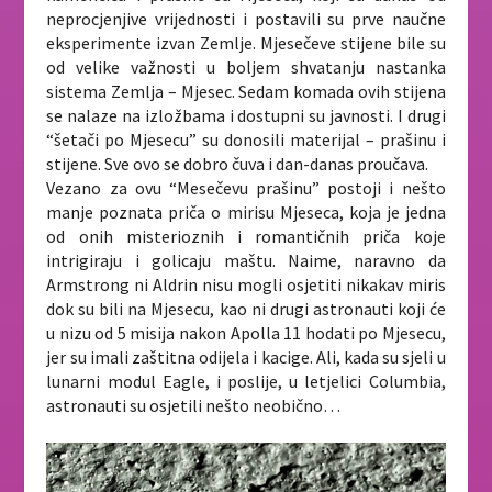
neprocjenjive vrijednosti i postavili su prve naučne
eksperimente izvan Zemlje. Mjesečeve stijene bile su
od velike važnosti u boljem shvatanju nastanka
sistema Zemlja – Mjesec. Sedam komada ovih stijena
se nalaze na izložbama i dostupni su javnosti. I drugi
“šetači po Mjesecu” su donosili materijal – prašinu i
stijene. Sve ovo se dobro čuva i dan-danas proučava.
Vezano za ovu “Mesečevu prašinu” postoji i nešto
manje poznata priča o mirisu Mjeseca, koja je jedna
od onih misterioznih i romantičnih priča koje
intrigiraju i golicaju maštu. Naime, naravno da
Armstrong ni Aldrin nisu mogli osjetiti nikakav miris
dok su bili na Mjesecu, kao ni drugi astronauti koji će
u nizu od 5 misija nakon Apolla 11 hodati po Mjesecu,
jer su imali zaštitna odijela i kacige. Ali, kada su sjeli u
lunarni modul Eagle, i poslije, u letjelici Columbia,
astronauti su osjetili nešto neobično…