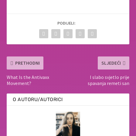
PODIJELI:
PRETHODNI
SLJEDEĆI
What Is the Antivaxx
I slabo svjetlo prije
Movement?
spavanja remeti san
O AUTORU/AUTORICI