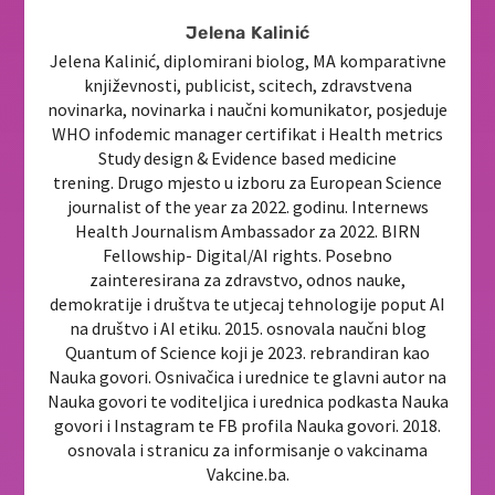
Jelena Kalinić
Jelena Kalinić, diplomirani biolog, MA komparativne
književnosti, publicist, scitech, zdravstvena
novinarka, novinarka i naučni komunikator, posjeduje
WHO infodemic manager certifikat i Health metrics
Study design & Evidence based medicine
trening. Drugo mjesto u izboru za European Science
journalist of the year za 2022. godinu. Internews
Health Journalism Ambassador za 2022. BIRN
Fellowship- Digital/AI rights. Posebno
zainteresirana za zdravstvo, odnos nauke,
demokratije i društva te utjecaj tehnologije poput AI
na društvo i AI etiku. 2015. osnovala naučni blog
Quantum of Science koji je 2023. rebrandiran kao
Nauka govori. Osnivačica i urednice te glavni autor na
Nauka govori te voditeljica i urednica podkasta Nauka
govori i Instagram te FB profila Nauka govori. 2018.
osnovala i stranicu za informisanje o vakcinama
Vakcine.ba.