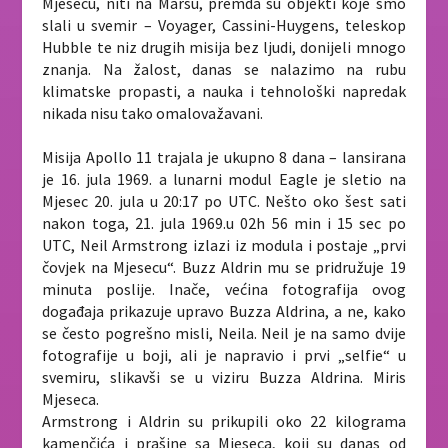
Mjesecu, niti na Marsu, premda su objekti koje smo
slali u svemir – Voyager, Cassini-Huygens, teleskop
Hubble te niz drugih misija bez ljudi, donijeli mnogo
znanja. Na žalost, danas se nalazimo na rubu
klimatske propasti, a nauka i tehnološki napredak
nikada nisu tako omalovažavani.
Misija Apollo 11 trajala je ukupno 8 dana – lansirana
je 16. jula 1969. a lunarni modul Eagle je sletio na
Mjesec 20. jula u 20:17 po UTC. Nešto oko šest sati
nakon toga, 21. jula 1969.u 02h 56 min i 15 sec po
UTC, Neil Armstrong izlazi iz modula i postaje „prvi
čovjek na Mjesecu“. Buzz Aldrin mu se pridružuje 19
minuta poslije. Inače, većina fotografija ovog
događaja prikazuje upravo Buzza Aldrina, a ne, kako
se često pogrešno misli, Neila. Neil je na samo dvije
fotografije u boji, ali je napravio i prvi „selfie“ u
svemiru, slikavši se u viziru Buzza Aldrina. Miris
Mjeseca.
Armstrong i Aldrin su prikupili oko 22 kilograma
kamenčića i prašine sa Mjeseca, koji su danas od