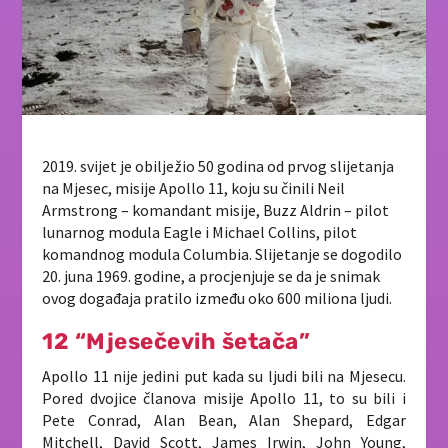
2019. svijet je obilježio 50 godina od prvog slijetanja
na Mjesec, misije Apollo 11, koju su činili Neil
Armstrong – komandant misije, Buzz Aldrin – pilot
lunarnog modula Eagle i Michael Collins, pilot
komandnog modula Columbia. Slijetanje se dogodilo
20. juna 1969. godine, a procjenjuje se da je snimak
ovog događaja pratilo između oko 600 miliona ljudi.
12 “Mjesečevih šetača”
Apollo 11 nije jedini put kada su ljudi bili na Mjesecu.
Pored dvojice članova misije Apollo 11, to su bili i
Pete Conrad, Alan Bean, Alan Shepard, Edgar
Mitchell, David Scott, James Irwin, John Young,