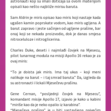
astronauti koji su imali doticaja sa ovom materijom
opisali kao nešto najbliže mirisu baruta.
Sam Aldrin je miris opisao kao miris koji nastaje kada
ugašen kamin poprskate vodom, kao miris ugljena. A
barut zapravo i jeste sačinjen od ugljene prašine, bar
onaj koji se nekada proizvodio, dok je danas smjesa
nitroceluloze i nitroglicerina.
Charles Duke, deseti i najmlađi čovjek na Mjesecu,
pilot lunarnog modula na misiji Apollo 16 rekao je za
ovaj miris:
“To je doista jak miris. Ima taj ukus – koji meni
nalikuje na barut – i taj smrad baruta.” Da, izgleda da
su astronauti i lickali Mjesečevu prašinu.
Gene Cernan, “posljednji čovjek na Mjesecu”,
komandant misije Apollo 17, izjavio je kako u kabini
“miriše kao da je neko opalio iz karabina”.
“Mjesečeva prašina” je u biti sastavljena najvećim