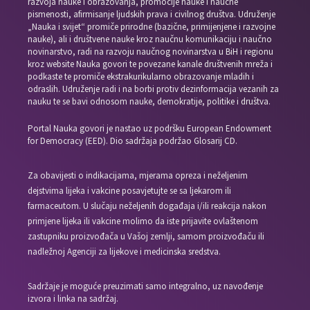
razvoja nauke i obrazovanja, promocije nauke i naučne
pismenosti, afirmisanje ljudskih prava i civilnog društva. Udruženje
„Nauka i svijet“ promiče prirodne (bazične, primijenjene i razvojne
nauke), ali i društvene nauke kroz naučnu komunikaciju i naučno
novinarstvo, radi na razvoju naučnog novinarstva u BiH i regionu
kroz website Nauka govori te povezane kanale društvenih mreža i
podkaste te promiče ekstrakurikularno obrazovanje mladih i
odraslih. Udruženje radi i na borbi protiv dezinformacija vezanih za
nauku te se bavi odnosom nauke, demokratije, politike i društva.
Portal Nauka govori je nastao uz podršku European Endowment
for Democracy (EED). Dio sadržaja podržao Glosarij CD.
Za obavijesti o indikacijama, mjerama opreza i neželjenim
dejstvima lijeka i vakcine posavjetujte se sa ljekarom ili
farmaceutom. U slučaju neželjenih događaja i/ili reakcija nakon
primjene lijeka ili vakcine molimo da iste prijavite ovlaštenom
zastupniku proizvođača u Vašoj zemlji, samom proizvođaču ili
nadležnoj Agenciji za lijekove i medicinska sredstva.
Sadržaje je moguće preuzimati samo integralno, uz navođenje
izvora i linka na sadržaj.