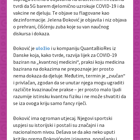
tvrdi da 5G barem djelomično uzrokuje COVID-19 i da
vakcine ne djeluju. Te objave su flagovane kao
dezinformacije. Jelena Đoković je objavila i niz objava
o prehrani, čišćenju zuba koje su van naučnog
diskursa i dokaza.
Đoković je
uložio
i u kompaniju QuantaBioRes iz
Danske koja, kako tvrde, razvija lijek za COVID-19
baziran na „kvantnoj medicini“, praksi koju medicina
bazirana na dokazima ne prepoznaje jer prosto
nema dokaza da djeluje. Međutim, termin je „zvučan“
i privlačan, zgodan da se unutar njega mogu ugraditi
različite kvazinaučne prakse – jer prosto malo ljudi
razumije istinsku kvantnu fiziku i ne može shvatiti da
se iza ovoga kriju samo fancy riječi.
Đoković ima ogroman utjecaj. Njegovi sportski
uspjesi su istorijski i postali su značajni i na
nacionalnom nivou. Dešava se da ako neko uputi
kritiku prema Đokovićevim izjavama, ponašanju i