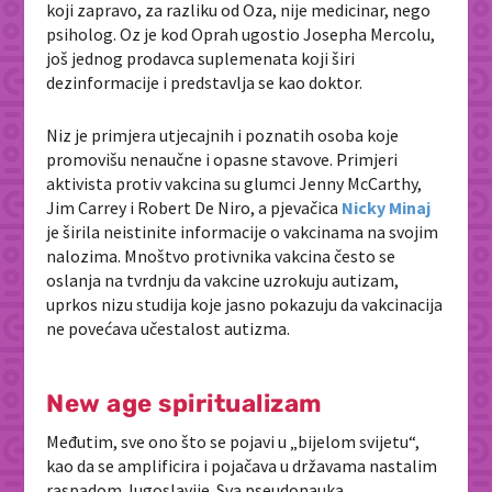
koji zapravo, za razliku od Oza, nije medicinar, nego
psiholog. Oz je kod Oprah ugostio Josepha Mercolu,
još jednog prodavca suplemenata koji širi
dezinformacije i predstavlja se kao doktor.
Niz je primjera utjecajnih i poznatih osoba koje
promovišu nenaučne i opasne stavove. Primjeri
aktivista protiv vakcina su glumci Jenny McCarthy,
Jim Carrey i Robert De Niro, a pjevačica
Nicky Minaj
je širila neistinite informacije o vakcinama na svojim
nalozima. Mnoštvo protivnika vakcina često se
oslanja na tvrdnju da vakcine uzrokuju autizam,
uprkos nizu studija koje jasno pokazuju da vakcinacija
ne povećava učestalost autizma.
New age spiritualizam
Međutim, sve ono što se pojavi u „bijelom svijetu“,
kao da se amplificira i pojačava u državama nastalim
raspadom Jugoslavije. Sva pseudonauka,