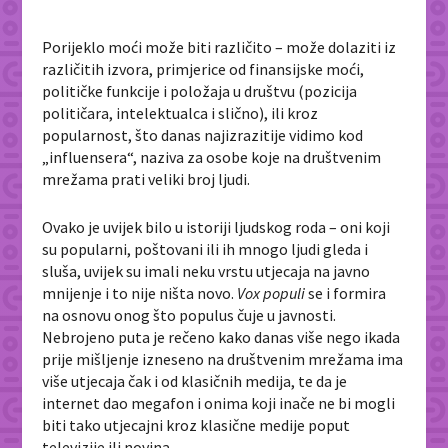
Porijeklo moći može biti različito – može dolaziti iz
različitih izvora, primjerice od finansijske moći,
političke funkcije i položaja u društvu (pozicija
političara, intelektualca i slično), ili kroz
popularnost, što danas najizrazitije vidimo kod
„influensera“, naziva za osobe koje na društvenim
mrežama prati veliki broj ljudi.
Ovako je uvijek bilo u istoriji ljudskog roda – oni koji
su popularni, poštovani ili ih mnogo ljudi gleda i
sluša, uvijek su imali neku vrstu utjecaja na javno
mnijenje i to nije ništa novo.
Vox populi
se i formira
na osnovu onog što populus čuje u javnosti.
Nebrojeno puta je rečeno kako danas više nego ikada
prije mišljenje izneseno na društvenim mrežama ima
više utjecaja čak i od klasičnih medija, te da je
internet dao megafon i onima koji inače ne bi mogli
biti tako utjecajni kroz klasične medije poput
televizije ili novina.