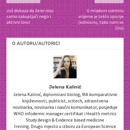
Još dokaza da žene nisu
U mladom svemiru
samo sakupljači nego i
vrijeme je teklo sporije
aktivni lovci
(odnosno, tako nam se
čini)
O AUTORU/AUTORICI
Jelena Kalinić
Jelena Kalinić, diplomirani biolog, MA komparativne
književnosti, publicist, scitech, zdravstvena
novinarka, novinarka i naučni komunikator, posjeduje
WHO infodemic manager certifikat i Health metrics
Study design & Evidence based medicine
trening. Drugo mjesto u izboru za European Science