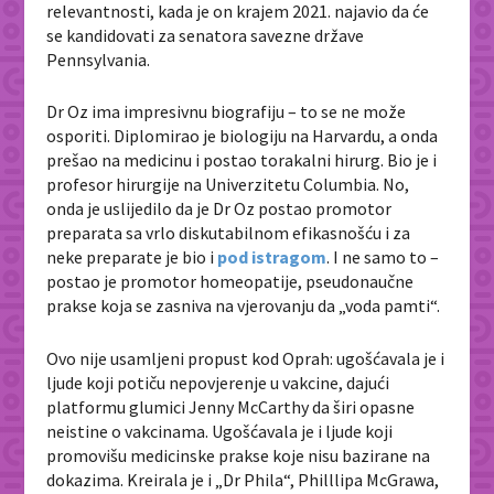
relevantnosti, kada je on krajem 2021. najavio da će
se kandidovati za senatora savezne države
Pennsylvania.
Dr Oz ima impresivnu biografiju – to se ne može
osporiti. Diplomirao je biologiju na Harvardu, a onda
prešao na medicinu i postao torakalni hirurg. Bio je i
profesor hirurgije na Univerzitetu Columbia. No,
onda je uslijedilo da je Dr Oz postao promotor
preparata sa vrlo diskutabilnom efikasnošću i za
neke preparate je bio i
pod istragom
. I ne samo to –
postao je promotor homeopatije, pseudonaučne
prakse koja se zasniva na vjerovanju da „voda pamti“.
Ovo nije usamljeni propust kod Oprah: ugošćavala je i
ljude koji potiču nepovjerenje u vakcine, dajući
platformu glumici Jenny McCarthy da širi opasne
neistine o vakcinama. Ugošćavala je i ljude koji
promovišu medicinske prakse koje nisu bazirane na
dokazima. Kreirala je i „Dr Phila“, Philllipa McGrawa,