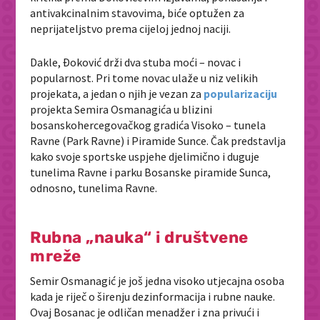
antivakcinalnim stavovima, biće optužen za
neprijateljstvo prema cijeloj jednoj naciji.
Dakle, Đoković drži dva stuba moći – novac i
popularnost. Pri tome novac ulaže u niz velikih
projekata, a jedan o njih je vezan za
popularizaciju
projekta Semira Osmanagića u blizini
bosanskohercegovačkog gradića Visoko – tunela
Ravne (Park Ravne) i Piramide Sunce. Čak predstavlja
kako svoje sportske uspjehe djelimično i duguje
tunelima Ravne i parku Bosanske piramide Sunca,
odnosno, tunelima Ravne.
Rubna „nauka“ i društvene
mreže
Semir Osmanagić je još jedna visoko utjecajna osoba
kada je riječ o širenju dezinformacija i rubne nauke.
Ovaj Bosanac je odličan menadžer i zna privući i