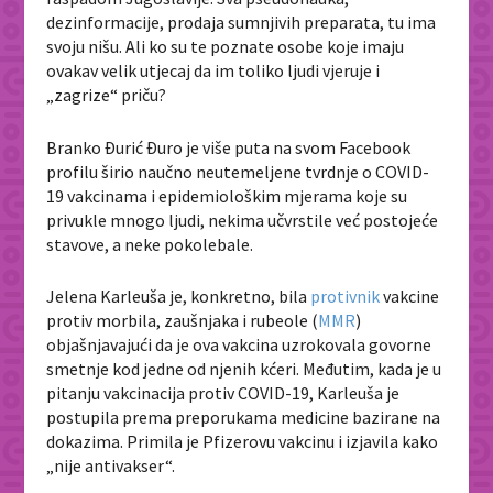
dezinformacije, prodaja sumnjivih preparata, tu ima
svoju nišu. Ali ko su te poznate osobe koje imaju
ovakav velik utjecaj da im toliko ljudi vjeruje i
„zagrize“ priču?
Branko Đurić Đuro je više puta na svom Facebook
profilu širio naučno neutemeljene tvrdnje o COVID-
19 vakcinama i epidemiološkim mjerama koje su
privukle mnogo ljudi, nekima učvrstile već postojeće
stavove, a neke pokolebale.
Jelena Karleuša je, konkretno, bila
protivnik
vakcine
protiv morbila, zaušnjaka i rubeole (
MMR
)
objašnjavajući da je ova vakcina uzrokovala govorne
smetnje kod jedne od njenih kćeri. Međutim, kada je u
pitanju vakcinacija protiv COVID-19, Karleuša je
postupila prema preporukama medicine bazirane na
dokazima. Primila je Pfizerovu vakcinu i izjavila kako
„nije antivakser“.