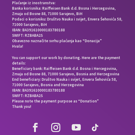
Plaćanje iz inostranstva:
Banka korisnika: Raiffeisen Bank d.d. Bosna i Hercegovina,
Zmaja od Bosne 88, 71000 Sarajevo, BiH
Podaci o korisniku: Društvo Nauka i svijet, Envera Šehovića 58,
71000 Sarajevo, BiH
IBAN: BA391610000183780188
SWIFT: RZBABA2S
Obavezno naznačite svrhu plaćanja kao “Donacija”
Hvala!
You can support our work by donating. Here are the payment
details:
Beneficiary bank: Raiffeisen Bank d.d. Bosna i Hercegovina,
Zmaja od Bosne 88, 71000 Sarajevo, Bosnia and Herzegovina
End beneficiary: Društvo Nauka i svijet, Envera Šehovića 58,
71000 Sarajevo, Bosnia and Herzegovina
IBAN: BA391610000183780188
SWIFT: RZBABA2S
Please note the payment purpose as “Donation”
Thank you!