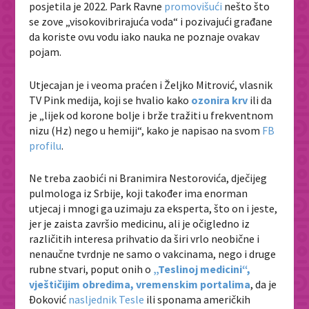
posjetila je 2022. Park Ravne
promovišući
nešto što
se zove „visokovibrirajuća voda“ i pozivajući građane
da koriste ovu vodu iako nauka ne poznaje ovakav
pojam.
Utjecajan je i veoma praćen i Željko Mitrović, vlasnik
TV Pink medija, koji se hvalio kako
ozonira krv
ili da
je „lijek od korone bolje i brže tražiti u frekventnom
nizu (Hz) nego u hemiji“, kako je napisao na svom
FB
profilu
.
Ne treba zaobići ni Branimira Nestorovića, dječijeg
pulmologa iz Srbije, koji također ima enorman
utjecaj i mnogi ga uzimaju za eksperta, što on i jeste,
jer je zaista završio medicinu, ali je očigledno iz
različitih interesa prihvatio da širi vrlo neobične i
nenaučne tvrdnje ne samo o vakcinama, nego i druge
rubne stvari, poput onih o
„Teslinoj medicini“,
vještičijim obredima, vremenskim portalima
, da je
Đoković
nasljednik Tesle
ili sponama američkih