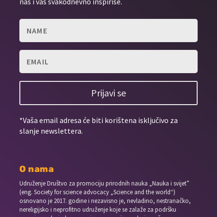
nas i vas svakodnevno inspiriše.
Prijavi se
*Vaša email adresa će biti korištena isključivo za
slanje newslettera.
O nama
Udruženje Društvo za promociju prirodnih nauka „Nauka i svijet”
(eng. Society for science advocacy „Science and the world“)
osnovano je 2017. godine i nezavisno je, nevladino, nestranačko,
nereligijsko i neprofitno udruženje koje se zalaže za podršku