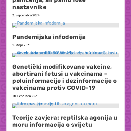
pamćenja, ali pamti loše
nastavnike
2. Septembra 2024.
Pandemijska infodemija
9. Maja 2021.
Genetički modifikovane vakcine,
abortirani fetusi u vakcinama –
poluinformacije i dezinformacije o
vakcinama protiv COVID-19
10. Februara 2021.
Teorije zavjera: reptilska agonija u
moru informacija o svijetu