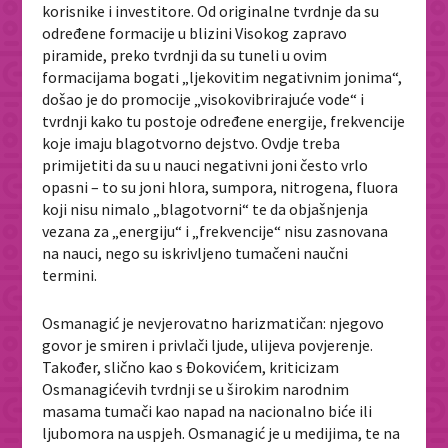
korisnike i investitore. Od originalne tvrdnje da su
određene formacije u blizini Visokog zapravo
piramide, preko tvrdnji da su tuneli u ovim
formacijama bogati „ljekovitim negativnim jonima“,
došao je do promocije „visokovibrirajuće vode“ i
tvrdnji kako tu postoje određene energije, frekvencije
koje imaju blagotvorno dejstvo. Ovdje treba
primijetiti da su u nauci negativni joni često vrlo
opasni – to su joni hlora, sumpora, nitrogena, fluora
koji nisu nimalo „blagotvorni“ te da objašnjenja
vezana za „energiju“ i „frekvencije“ nisu zasnovana
na nauci, nego su iskrivljeno tumačeni naučni
termini.
Osmanagić je nevjerovatno harizmatičan: njegovo
govor je smiren i privlači ljude, ulijeva povjerenje.
Također, slično kao s Đokovićem, kriticizam
Osmanagićevih tvrdnji se u širokim narodnim
masama tumači kao napad na nacionalno biće ili
ljubomora na uspjeh. Osmanagić je u medijima, te na