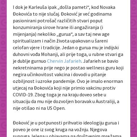
I dok je Karleuša ipak „došla pameti“, kod Novaka
Đokovića to nije slučaj. Đoković je već godinama
pasionirani potrošač različitih stvari poput
konzumiranja sirove hrane ili angažiranja (i
mijenjanja) nekoliko „gurua“, a sav taj new age
spiritualizam i način života upakovan u šareni
celofan vjere i tradicije. Jedan o gurua mu je indijski
duhovni vođa Mohanji, ali prije toga, u rubne stvari ga
je dublje gurnuo
Chervin Jafarieh
. Jafarieh se bavio
nekretninama prije nego je postao wellness guru koji
negira učinkovitost vakcina i dovodi u pitanje
ozbiljnost i uzroke pandemije. Ovo je imalo enorman
utjecaj na Đokovića koji nije primio vakcinu protiv
COVID-19. Zbog toga je na kraju doveo sebe u
situaciju da mu nije dozvoljen boravak u Australiji, a
nije otišao ni na US Open.
Đoković je u potpunosti prihvatio ideologiju gurua i
poveo je one iz svog kruga na vožnju. Njegova
supruga Jelena u objavama na društvenim mrežama