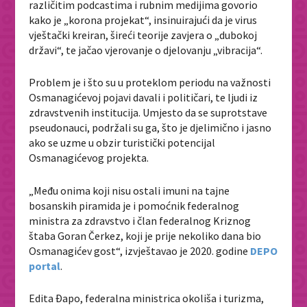
različitim podcastima i rubnim medijima govorio
kako je „korona projekat“, insinuirajući da je virus
vještački kreiran, šireći teorije zavjera o „dubokoj
državi“, te jačao vjerovanje o djelovanju „vibracija“.
Problem je i što su u proteklom periodu na važnosti
Osmanagićevoj pojavi davali i političari, te ljudi iz
zdravstvenih institucija. Umjesto da se suprotstave
pseudonauci, podržali su ga, što je djelimično i jasno
ako se uzme u obzir turistički potencijal
Osmanagićevog projekta.
„Među onima koji nisu ostali imuni na tajne
bosanskih piramida je i pomoćnik federalnog
ministra za zdravstvo i član federalnog Kriznog
štaba Goran Čerkez, koji je prije nekoliko dana bio
Osmanagićev gost“, izvještavao je 2020. godine
DEPO
portal
.
Edita Đapo, federalna ministrica okoliša i turizma,