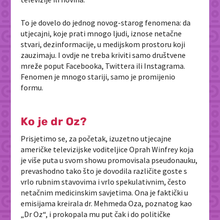
To je dovelo do jednog novog-starog fenomena: da
utjecajni, koje prati mnogo ljudi, iznose netačne
stvari, dezinformacije, u medijskom prostoru koji
zauzimaju. I ovdje ne treba kriviti samo društvene
mreže poput Facebooka, Twittera ili Instagrama.
Fenomen je mnogo stariji, samo je promijenio
formu.
Ko je dr Oz?
Prisjetimo se, za početak, izuzetno utjecajne
američke televizijske voditeljice Oprah Winfrey koja
je više puta u svom showu promovisala pseudonauku,
prevashodno tako što je dovodila različite goste s
vrlo rubnim stavovima i vrlo spekulativnim, često
netačnim medicinskim savjetima. Ona je faktički u
emisijama kreirala dr. Mehmeda Oza, poznatog kao
„Dr Oz“, i prokopala mu put čak i do političke