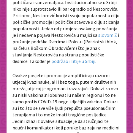
političara i vanzemaljaca. Institucionalno se u Srbiji
niko nije suprotstavio ili bar ogradio od Nestorovića.
Pri tome, Nestorović koristi svoju popularnost u cilju
političke promocije i političke stavove u cilju sticanja
popularnosti. Jedan od primjera ovakvog ponašanja
je i nedavna pojava Nestorovića u majici sa
slovom Z
i
pružanje podrške Dverima i Poks-u (Patriotski blok,
na čelu s Boškom Obradovićem) što je znak
stavljanja Nestorovića na stranu populističke
desnice. Također je
podržao i litije u Srbiji.
Ovakve posjete i promocije amplificiraju razorni
utjecaj kvazinauke, ali i bez toga, putem društvenih
mreža, utjecaj je ogroman i razarajući. Dokazi za ovo
su niski vakcinalni obuhvati u našem regionu i to ne
samo protiv COVID-19 nego i dječijih vakcina. Dokazi
su i to što se sve više ljudi prepušta pseudonaučnim
terapijama i to može imati tragične posljedice.
Jedini izlaz iz ovakve situacije je da stručnjaci te
naučni komunikatori koji poruke baziraju na medicini