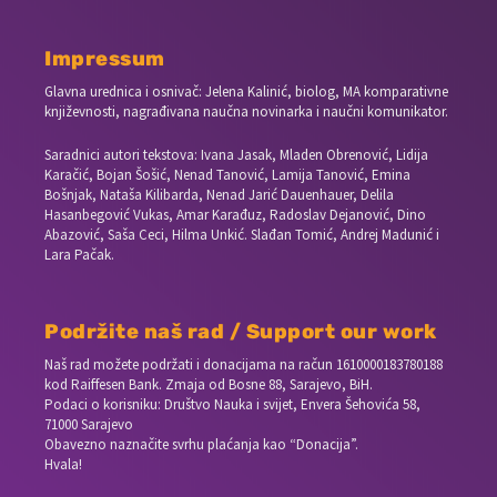
Impressum
Glavna urednica i osnivač: Jelena Kalinić, biolog, MA komparativne
književnosti, nagrađivana naučna novinarka i naučni komunikator.
Saradnici autori tekstova: Ivana Jasak, Mladen Obrenović, Lidija
Karačić, Bojan Šošić, Nenad Tanović, Lamija Tanović, Emina
Bošnjak, Nataša Kilibarda, Nenad Jarić Dauenhauer, Delila
Hasanbegović Vukas, Amar Karađuz, Radoslav Dejanović, Dino
Abazović, Saša Ceci, Hilma Unkić. Slađan Tomić, Andrej Madunić i
Lara Pačak.
Podržite naš rad / Support our work
Naš rad možete podržati i donacijama na račun
1610000183780188
kod Raiffesen Bank. Zmaja od Bosne 88, Sarajevo, BiH.
Podaci o korisniku: Društvo Nauka i svijet, Envera Šehovića 58,
71000 Sarajevo
Obavezno naznačite svrhu plaćanja kao “Donacija”.
Hvala!