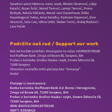
Saradnici autori tekstova: Ivana Jasak, Mladen Obrenović, Lidija
Karačić, Bojan Šošić, Nenad Tanović, Lamija Tanović, Emina
Bošnjak, Nataša Kilibarda, Nenad Jarić Dauenhauer, Delila
Hasanbegović Vukas, Amar Karađuz, Radoslav Dejanović, Dino
Abazović, Saša Ceci, Hilma Unkić. Slađan Tomić, Andrej Madunić i
Lara Pačak.
Podržite naš rad / Support our work
Naš rad možete podržati i donacijama na račun
1610000183780188
kod Raiffesen Bank. Zmaja od Bosne 88, Sarajevo, BiH.
Podaci o korisniku: Društvo Nauka i svijet, Envera Šehovića 58,
71000 Sarajevo
Obavezno naznačite svrhu plaćanja kao “Donacija”.
Hvala!
Plaćanje iz inostranstva:
Banka korisnika: Raiffeisen Bank d.d. Bosna i Hercegovina,
Zmaja od Bosne 88, 71000 Sarajevo, BiH
Podaci o korisniku: Društvo Nauka i svijet, Envera Šehovića 58,
71000 Sarajevo, BiH
IBAN: BA391610000183780188
SWIFT: RZBABA2S