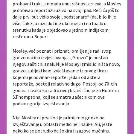
probavni trakt, snimala unutrašnost crijeva, a Mosley
je dobivao reportažu uživo na svoj Ipad. Reći ću još to
da je prvi put vidio svoje „podstanare“ (da, bilo ih je
više, čak 3, u nizu dužine oko metar) na Ipadu u
trenutku kada je objedovao u jednom indijskom
restoranu. Super!
Mosley, već poznat i priznat, omiljen je radi svog
gonzo načina izvještavanja. „Gonzo“ je postao
njegov zaštitni znak. Nije Mosley izmislio ništa novo,
gonzo-subjektivno izvještavanje iz prvog lica u
kojemu je novinar-reporter jedan od aktera
reportaže, postoji relativno dugo. Postoji od 70-tih
godina i svako ko radi u ovoj branši čuo je za Huntera
S.Thompsona, koji se smatra začetnikom ove
podkategorije izvještavanja.
Nije Mosley ni prvi koji je primijenio gonzo na
izvještavanje u oblasti medicine i nauke. Ali, jeste
neko ko se potrudio da šokira i izazove mučninu.