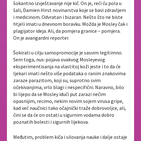
šokantno izvještavanje nije kič. On je, reći ću pola u
šali, Damien Hirst novinarstva koje se bavi zdravljem
i medicinom. Odvratan i bizaran. Nešto što ne biste
htjeli imati u dnevnom boravku. Možda je Mosley čak i
plagijator ideja. Ali, da pomjera granice – pomjera.
On je avangardni reporter.
Šokirati u cilju samopromocije je sasvim legitimno.
Sem toga, nus-pojava ovakvog Mosleyevog
eksperimentisanja na vlastitoj koži jeste i to da će
ljekari imati nešto više podataka o ranim znakovima
zaraze parazitom, koji su, suprotno svim
očekivanjima, vrlo blagi i nespecifični. Naravno, bilo
bi lijepo da se Mosley idući put zarazi nečim
opasnijim, recimo, nekim novim sojem virusa gripe,
kad već naučnici tako očajnički traže dobrovoljce, ali,
čini se da će on ostati u sigurnim vodama dobro
poznatih bolesti i sigurnih lijekova.
Međutim, problem kiča i silovanja nauke i dalje ostaje