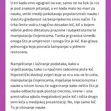
U eri kada smo oguglali na sve, samo ne na šok (a i to
je pod znakom pitanja), u eri kada malo ko mari za
nauku, veliki mediji pokušavaju popularizirati nauku i
vlastitu gledanost na besprijekorno sirov način. Ta
trka često vodi u tragično dosadan kič, kič u kojem
vidimo jedino diktaturu praznine i subjektivizma te
manipulaciju činjenicama. Tanka je granica između
onoga što je umjetnost i onoga što je kič. Kao glava
jednoroga koja povraća šampanjac u jednom
restoranu.
Namještanje i lažiranje podataka, kako u
izvještavanju, tako i u naučnim radovima jeste kič.
Hipotetički dvoboji zvijeri koje se ni u snu ne bi srele,
manipulacija činjenicama, miješanje kreacionizma i
nauke u istom loncu te sugeriranje kako nešto što je
nauka odbacila ipak postoji (recimo, sirene i ona
prestrašna ajkula megalodon) jeste kič i ništa drugo
sem kiča u medijskoj prezentaciji. Ne, nije samo kič.
To je silovanje nauke.