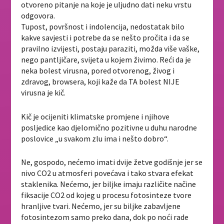
otvoreno pitanje na koje je uljudno dati neku vrstu
odgovora.
Tupost, površnost i indolencija, nedostatak bilo
kakve savjesti i potrebe da se nešto pročita i da se
pravilno izvijesti, postaju paraziti, možda više vaške,
nego pantljičare, svijeta u kojem živimo. Reći da je
neka bolest virusna, pored otvorenog, živog i
zdravog, browsera, koji kaže da TA bolest NIJE
virusna je kič.
Kič je ocijeniti klimatske promjene i njihove
posljedice kao djelomično pozitivne u duhu narodne
poslovice „u svakom zlu ima i nešto dobro“.
Ne, gospodo, nećemo imati dvije žetve godišnje jer se
nivo CO2 u atmosferi povećava i tako stvara efekat
staklenika. Nećemo, jer biljke imaju različite načine
fiksacije CO2 od kojeg u procesu fotosinteze tvore
hranljive tvari. Nećemo, jer su biljke zabavljene
fotosintezom samo preko dana, dok po noći rade