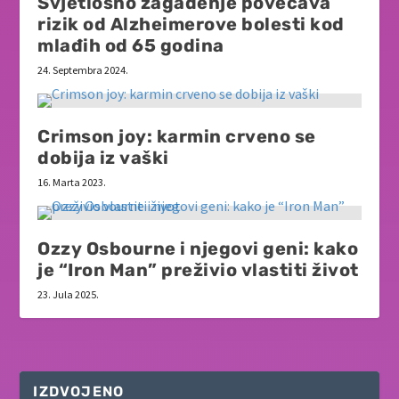
Svjetlosno zagađenje povećava
rizik od Alzheimerove bolesti kod
mlađih od 65 godina
24. Septembra 2024.
Crimson joy: karmin crveno se
dobija iz vaški
16. Marta 2023.
Ozzy Osbourne i njegovi geni: kako
je “Iron Man” preživio vlastiti život
23. Jula 2025.
IZDVOJENO