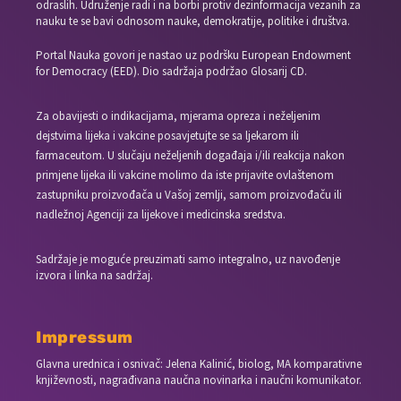
odraslih. Udruženje radi i na borbi protiv dezinformacija vezanih za
nauku te se bavi odnosom nauke, demokratije, politike i društva.
Portal Nauka govori je nastao uz podršku European Endowment
for Democracy (EED). Dio sadržaja podržao Glosarij CD.
Za obavijesti o indikacijama, mjerama opreza i neželjenim
dejstvima lijeka i vakcine posavjetujte se sa ljekarom ili
farmaceutom. U slučaju neželjenih događaja i/ili reakcija nakon
primjene lijeka ili vakcine molimo da iste prijavite ovlaštenom
zastupniku proizvođača u Vašoj zemlji, samom proizvođaču ili
nadležnoj Agenciji za lijekove i medicinska sredstva.
Sadržaje je moguće preuzimati samo integralno, uz navođenje
izvora i linka na sadržaj.
Impressum
Glavna urednica i osnivač: Jelena Kalinić, biolog, MA komparativne
književnosti, nagrađivana naučna novinarka i naučni komunikator.