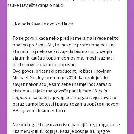
„Ne pokušavajte ovo kod kuće.“
To se govori kada neko pred kamerama izvede nešto
opasno po život. Ali, taj neko je profesionalac i zna
šta radi. Taj neko se žrtvuje da bismo mi, iz svojih
sigurnih kauča u toplim domovima, mogli saznati
nešto novo, šokantno i opasno.
Ovo govori britanski producent, režiser i novinar
Michael Mosley, preminuo 2024. kao zaključak i
savjet nakon što je sam sebe (namjerno) zarazio
cistama – jajašcima goveđe pantljičare (
Taenia
saginata
) kako bi iz prvog lica mogao izvještavati o
parazitarnoj bolesti i parazitozama uopšte u novom
BBC-jevom dokumentarcu.
Nakon toga što je uzeo ciste pantljičare, progutao je
i kameru-pilulu koja je, kada je dospjela u njegov