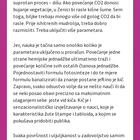
suprotan proces – dišu. Ako povećanje CO2 donosi
bujanje vegetacije, u Zenici bi rasle kišne šume. Sem
toga, biljke trebaju mnogo više od golog CO2 da bi
rasle. Prije ishitrenih mudrolija, treba dobro
razmisliti. Treba uključiti više parametara.
Jer, nauka je tačna samo onoliko koliko je
parametara uključeno u proračun. Povećanje jedne
strane hemijske jednadžbe ultimativno traži i
povećanje količine svih ostalih članova jednadžbe.
Pojednostaviti formulu fotosinteze i do te mjere
formulu banalizirati da znanje postane jeftino je kič.
Zapravo, svako odsustvo volje da se nešto nauči ili da
se neki posao obavi precizno sa maksimalnim
ulaganjem sebe jeste vid kiča. Kič je i
senzacionalističko izvještavanje o nauci, koje je
karakteristika žute štampe i tabloida, a kojim se
pokušava pridobiti publika.
Svaka površnost i uljuljkanost u zadovoljstvo samim