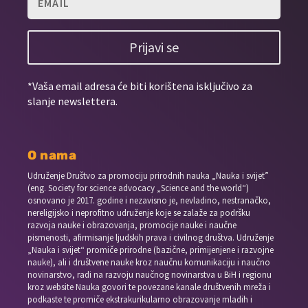
Prijavi se
*Vaša email adresa će biti korištena isključivo za
slanje newslettera.
O nama
Udruženje Društvo za promociju prirodnih nauka „Nauka i svijet”
(eng. Society for science advocacy „Science and the world“)
osnovano je 2017. godine i nezavisno je, nevladino, nestranačko,
nereligijsko i neprofitno udruženje koje se zalaže za podršku
razvoja nauke i obrazovanja, promocije nauke i naučne
pismenosti, afirmisanje ljudskih prava i civilnog društva. Udruženje
„Nauka i svijet“ promiče prirodne (bazične, primijenjene i razvojne
nauke), ali i društvene nauke kroz naučnu komunikaciju i naučno
novinarstvo, radi na razvoju naučnog novinarstva u BiH i regionu
kroz website Nauka govori te povezane kanale društvenih mreža i
podkaste te promiče ekstrakurikularno obrazovanje mladih i