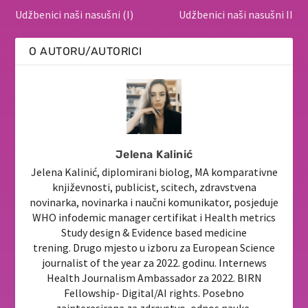
Udžbenici naši nasušni (I)
Udžbenici naši nasušni II
O AUTORU/AUTORICI
Jelena Kalinić
Jelena Kalinić, diplomirani biolog, MA komparativne
književnosti, publicist, scitech, zdravstvena
novinarka, novinarka i naučni komunikator, posjeduje
WHO infodemic manager certifikat i Health metrics
Study design & Evidence based medicine
trening. Drugo mjesto u izboru za European Science
journalist of the year za 2022. godinu. Internews
Health Journalism Ambassador za 2022. BIRN
Fellowship- Digital/AI rights. Posebno
zainteresirana za zdravstvo, odnos nauke,