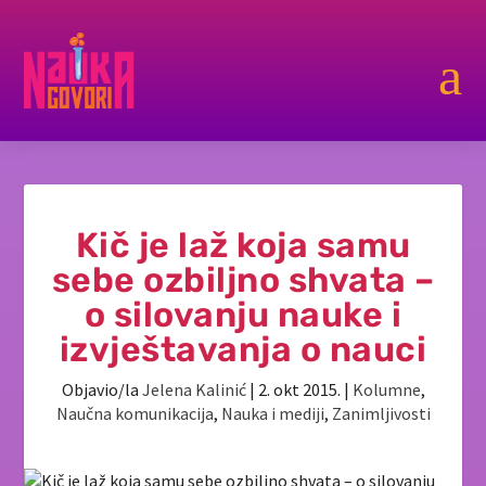
a
Kič je laž koja samu
sebe ozbiljno shvata –
o silovanju nauke i
izvještavanja o nauci
Objavio/la
Jelena Kalinić
|
2. okt 2015.
|
Kolumne
,
Naučna komunikacija
,
Nauka i mediji
,
Zanimljivosti