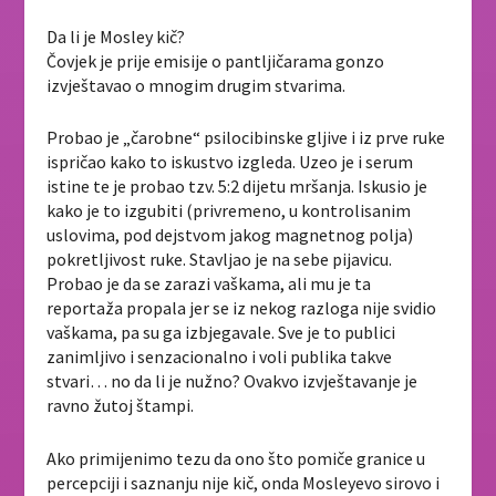
Da li je Mosley kič?
Čovjek je prije emisije o pantljičarama gonzo
izvještavao o mnogim drugim stvarima.
Probao je „čarobne“ psilocibinske gljive i iz prve ruke
ispričao kako to iskustvo izgleda. Uzeo je i serum
istine te je probao tzv. 5:2 dijetu mršanja. Iskusio je
kako je to izgubiti (privremeno, u kontrolisanim
uslovima, pod dejstvom jakog magnetnog polja)
pokretljivost ruke. Stavljao je na sebe pijavicu.
Probao je da se zarazi vaškama, ali mu je ta
reportaža propala jer se iz nekog razloga nije svidio
vaškama, pa su ga izbjegavale. Sve je to publici
zanimljivo i senzacionalno i voli publika takve
stvari… no da li je nužno? Ovakvo izvještavanje je
ravno žutoj štampi.
Ako primijenimo tezu da ono što pomiče granice u
percepciji i saznanju nije kič, onda Mosleyevo sirovo i