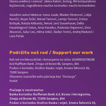
Glavna urednica i osnivač: Jelena Kalinić, biolog, MA komparativne
književnosti, nagrađivana naučna novinarka i naučni komunikator.
Saradnici autori tekstova: Ivana Jasak, Mladen Obrenović, Lidija
Karačić, Bojan Šošić, Nenad Tanović, Lamija Tanović, Emina
Bošnjak, Nataša Kilibarda, Nenad Jarić Dauenhauer, Delila
Hasanbegović Vukas, Amar Karađuz, Radoslav Dejanović, Dino
Abazović, Saša Ceci, Hilma Unkić. Slađan Tomić, Andrej Madunić i
Lara Pačak.
Podržite naš rad / Support our work
Naš rad možete podržati i donacijama na račun
1610000183780188
kod Raiffesen Bank. Zmaja od Bosne 88, Sarajevo, BiH.
Podaci o korisniku: Društvo Nauka i svijet, Envera Šehovića 58,
71000 Sarajevo
Obavezno naznačite svrhu plaćanja kao “Donacija”.
Hvala!
Plaćanje iz inostranstva:
Banka korisnika: Raiffeisen Bank d.d. Bosna i Hercegovina,
Zmaja od Bosne 88, 71000 Sarajevo, BiH
Podaci o korisniku: Društvo Nauka i svijet, Envera Šehovića 58,