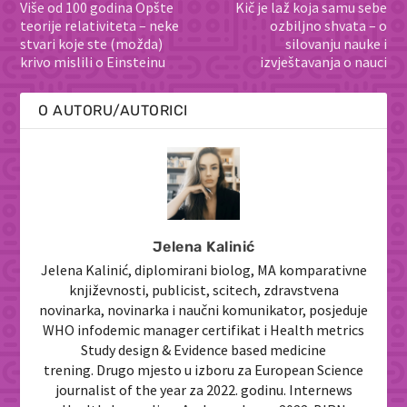
Više od 100 godina Opšte
Kič je laž koja samu sebe
teorije relativiteta – neke
ozbiljno shvata – o
stvari koje ste (možda)
silovanju nauke i
krivo mislili o Einsteinu
izvještavanja o nauci
O AUTORU/AUTORICI
Jelena Kalinić
Jelena Kalinić, diplomirani biolog, MA komparativne
književnosti, publicist, scitech, zdravstvena
novinarka, novinarka i naučni komunikator, posjeduje
WHO infodemic manager certifikat i Health metrics
Study design & Evidence based medicine
trening. Drugo mjesto u izboru za European Science
journalist of the year za 2022. godinu. Internews