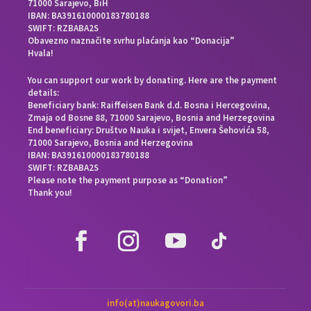
71000 Sarajevo, BiH
IBAN: BA391610000183780188
SWIFT: RZBABA2S
Obavezno naznačite svrhu plaćanja kao “Donacija”
Hvala!
You can support our work by donating. Here are the payment
details:
Beneficiary bank: Raiffeisen Bank d.d. Bosna i Hercegovina,
Zmaja od Bosne 88, 71000 Sarajevo, Bosnia and Herzegovina
End beneficiary: Društvo Nauka i svijet, Envera Šehovića 58,
71000 Sarajevo, Bosnia and Herzegovina
IBAN: BA391610000183780188
SWIFT: RZBABA2S
Please note the payment purpose as “Donation”
Thank you!
info(at)naukagovori.ba