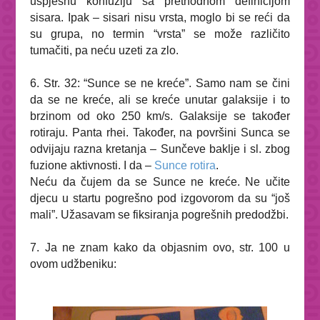
uspješnu konfuziju sa prethodnom definicijom
sisara. Ipak – sisari nisu
vrsta
, moglo bi se reći da
su grupa, no termin “vrsta” se može različito
tumačiti, pa neću uzeti za zlo.
6. Str. 32:
“Sunce se ne kreće”
. Samo nam se čini
da se ne kreće, ali se kreće unutar galaksije i to
brzinom od oko 250 km/s. Galaksije se također
rotiraju.
Panta rhei
. Također, na površini Sunca se
odvijaju razna kretanja – Sunčeve baklje i sl. zbog
fuzione aktivnosti. I da –
Sunce rotira
.
Neću da čujem da se Sunce ne kreće. Ne učite
djecu u startu pogrešno pod izgovorom da su “još
mali”. Užasavam se fiksiranja pogrešnih predodžbi.
7. Ja ne znam kako da objasnim ovo, str. 100 u
ovom udžbeniku: