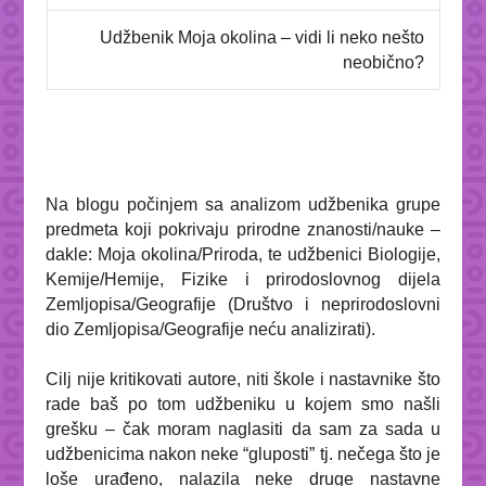
Udžbenik Moja okolina – vidi li neko nešto
neobično?
Na blogu počinjem sa analizom udžbenika grupe
predmeta koji pokrivaju prirodne znanosti/nauke –
dakle: Moja okolina/Priroda, te udžbenici
Biologije
,
Kemije/Hemije
,
Fizike
i prirodoslovnog dijela
Zemljopisa/Geografije
(
Društvo
i neprirodoslovni
dio Zemljopisa/Geografije neću analizirati).
Cilj nije kritikovati autore, niti škole i nastavnike što
rade baš po tom udžbeniku u kojem smo našli
grešku – čak moram naglasiti da sam za sada u
udžbenicima nakon neke “gluposti” tj. nečega što je
loše urađeno, nalazila neke druge nastavne