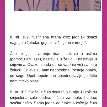
8. str. 102:
“Usitnjena hrana kroz jednjak dolazi
najprije u želudac gdje se vrši njeno varenje
“.
Žao mi je – varenje hrane počinje u ustima
(pomoću amilaze), nastavlja u želucu i nastavlja u
crijevima. Ovako ispada da se varenje vrši samo u
želucu. Crijeva su nam nepotrebna. Postoje onako,
od šege. Opet nepotrebno pojednostavljenje. Bilo
nam mrsko pisati.
9. str. 103: “
Koža je čulo dodira
“. Ne, nije. U koži
su
smještena
čula dodira. I čula za toplo, hladno,
svašta nešto. Samo jedna od funkcija kože je čulo