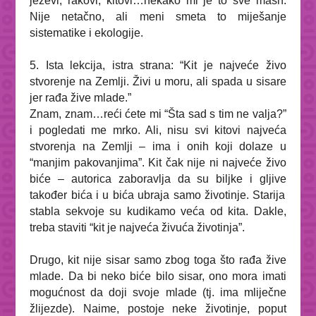
ježevi, rakovi, kitovi…nekako mi je to sve
mash
.
Nije netačno, ali meni smeta to miješanje
sistematike i ekologije.
5. Ista lekcija, istra strana: “
Kit je najveće živo
stvorenje na Zemlji. Živi u moru, ali spada u sisare
jer rađa žive mlade
.”
Znam, znam…reći ćete mi “Šta sad s tim ne valja?”
i pogledati me mrko. Ali, nisu
svi
kitovi najveća
stvorenja na Zemlji – ima i onih koji dolaze u
“manjim pakovanjima”. Kit čak nije ni najveće živo
biće – autorica zaboravlja da su biljke i gljive
također bića
i u bića ubraja samo životinje. Starija
stabla sekvoje su kudikamo veća od kita. Dakle,
treba staviti “kit je najveća živuća životinja”.
Drugo, kit nije sisar samo zbog toga što rađa žive
mlade. Da bi neko biće bilo sisar, ono mora imati
mogućnost da doji svoje mlade (tj. ima mliječne
žlijezde). Naime, postoje neke životinje, poput