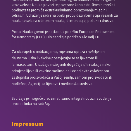
kroz website Nauka govori te povezane kanale društvenih mreža i
podkaste te promiče ekstrakurikularno obrazovanje mladih i
odraslih. Udruženje radi i na borbi protiv dezinformacija vezanih za
nauku te se bavi odnosom nauke, demokratije, politike i društva.
Portal Nauka govori je nastao uz podršku European Endowment
for Democracy (EED). Dio sadržaja podržao Glosarij CD.
Za obavijesti o indikacijama, mjerama opreza i neželjenim
dejstvima lijeka i vakcine posavjetujte se sa ljekarom ili
farmaceutom. U slučaju neželjenih događaja i/ili reakcija nakon
primjene lijeka ili vakcine molimo da iste prijavite ovlaštenom
zastupniku proizvođača u Vašoj zemlji, samom proizvođaču ili
nadležnoj Agenciji za lijekove i medicinska sredstva.
Sadržaje je moguće preuzimati samo integralno, uz navođenje
izvora i linka na sadržaj.
Impressum