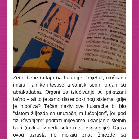
Žene bebe rađaju na bubrege i mjehur, muškarci
imaju i jajnike i testise, a vanjski spolni organi su
abrakadabra. Organi za izlučivanje su prikazani
tačno – ali to je samo dio endokrinog sistema, gdje
je hipofiza? Tačan naziv ove ilustracije bi bio
“sistem žlijezda sa unutrašnjim lučenjem”, jer pod
“izlučivanjem” podrazumijevamo uklanjanje štetnih
tvari (razlika između sekrecije i ekskrecije). Djeca
ovog uzrasta ne moraju znati žlijezde sa