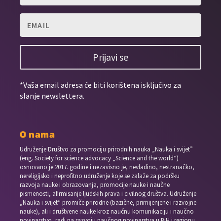
Prijavi se
*Vaša email adresa će biti korištena isključivo za
slanje newslettera.
O nama
Udruženje Društvo za promociju prirodnih nauka „Nauka i svijet”
(eng. Society for science advocacy „Science and the world“)
osnovano je 2017. godine i nezavisno je, nevladino, nestranačko,
nereligijsko i neprofitno udruženje koje se zalaže za podršku
razvoja nauke i obrazovanja, promocije nauke i naučne
pismenosti, afirmisanje ljudskih prava i civilnog društva. Udruženje
„Nauka i svijet“ promiče prirodne (bazične, primijenjene i razvojne
nauke), ali i društvene nauke kroz naučnu komunikaciju i naučno
novinarstvo, radi na razvoju naučnog novinarstva u BiH i regionu