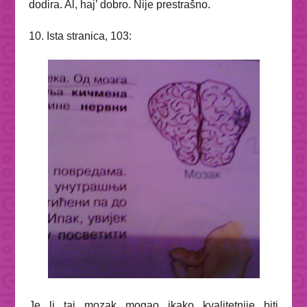
dodira. Al, haj’ dobro. Nije prestrašno.
10. Ista stranica, 103:
Je li taj mozak mogao ikako kvalitetnije biti