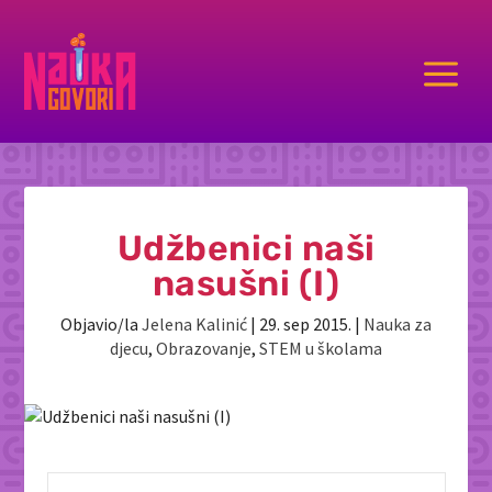
a
Udžbenici naši
nasušni (I)
Objavio/la
Jelena Kalinić
|
29. sep 2015.
|
Nauka za
djecu
,
Obrazovanje
,
STEM u školama