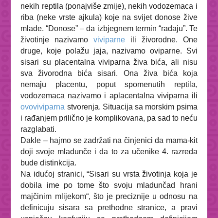
nekih reptila (ponajviše zmije), nekih vodozemaca i
riba (neke vrste ajkula) koje na svijet donose žive
mlade. “Donose” – da izbjegnem termin “rađaju”. Te
životinje nazivamo
viviparne
ili
živorodne
. One
druge, koje polažu jaja, nazivamo oviparne. Svi
sisari su placentalna viviparna živa bića, ali nisu
sva živorodna bića sisari. Ona živa bića koja
nemaju placentu, poput spomenutih reptila,
vodozemaca nazivamo i aplacentalna viviparna ili
ovoviviparna
stvorenja. Situacija sa morskim psima
i rađanjem prilično je komplikovana, pa sad to neću
razglabati.
Dakle – hajmo se zadržati na činjenici da mama-kit
doji svoje mladunče i da to za učenike 4. razreda
bude distinkcija.
Na idućoj stranici, “Sisari su
vrsta
životinja koja je
dobila ime po tome što svoju mladunčad
hrani
majčinim mlijekom
“, što je preciznije u odnosu na
definicuju sisara sa prethodne stranice, a pravi