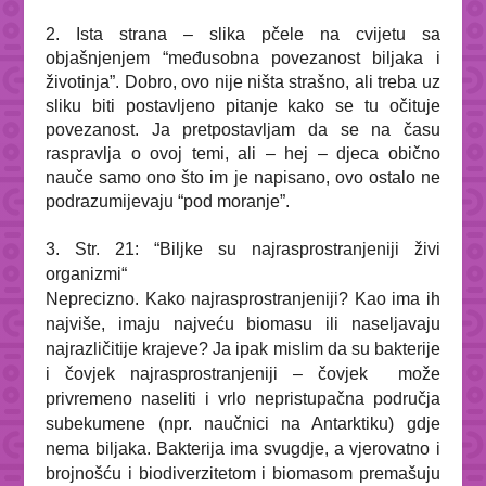
2. Ista strana – slika pčele na cvijetu sa
objašnjenjem “međusobna povezanost biljaka i
životinja”. Dobro, ovo nije ništa strašno, ali treba uz
sliku biti postavljeno pitanje kako se tu očituje
povezanost. Ja pretpostavljam da se na času
raspravlja o ovoj temi, ali – hej – djeca obično
nauče samo ono što im je napisano, ovo ostalo ne
podrazumijevaju “pod moranje”.
3. Str. 21: “
Biljke su najrasprostranjeniji živi
organizmi
“
Neprecizno. Kako najrasprostranjeniji? Kao ima ih
najviše, imaju najveću biomasu ili naseljavaju
najrazličitije krajeve? Ja ipak mislim da su bakterije
i čovjek najrasprostranjeniji – čovjek može
privremeno naseliti i vrlo nepristupačna područja
subekumene (npr. naučnici na Antarktiku) gdje
nema biljaka. Bakterija ima svugdje, a vjerovatno i
brojnošću i biodiverzitetom i biomasom premašuju