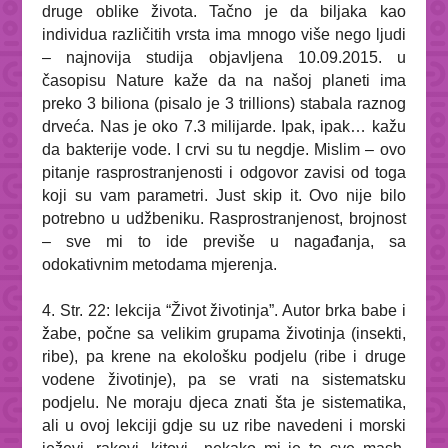
druge oblike života. Tačno je da biljaka kao
individua različitih vrsta ima mnogo više nego ljudi
– najnovija studija objavljena 10.09.2015. u
časopisu
Nature
kaže da na našoj planeti ima
preko 3 biliona (pisalo je 3 trillions) stabala raznog
drveća. Nas je oko 7.3 milijarde. Ipak, ipak… kažu
da bakterije vode. I crvi su tu negdje. Mislim – ovo
pitanje rasprostranjenosti i odgovor zavisi od toga
koji su vam parametri.
Just skip it
. Ovo nije bilo
potrebno u udžbeniku. Rasprostranjenost, brojnost
– sve mi to ide previše u nagađanja, sa
odokativnim metodama mjerenja.
4. Str. 22: lekcija “Život životinja”. Autor brka babe i
žabe, počne sa velikim grupama životinja (insekti,
ribe), pa krene na ekološku podjelu (ribe i
druge
vodene životinje
), pa se vrati na sistematsku
podjelu. Ne moraju djeca znati šta je sistematika,
ali u ovoj lekciji gdje su uz ribe navedeni i morski