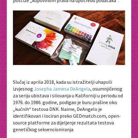
postiže „kupovinom prava na upotrebu podataka“.
Slučaj iz aprila 2018, kada su istražitelji uhapsili
izvjesnog
Josepha Jamesa DeAngela
, osumnjičenog
za seriju ubistava i silovanja u Kaliforniji u periodu od
1976. do 1986. godine, podigao je buru prašine oko
„kućnih“ testova DNK. Naime, DeAngelo je
identifikovan i lociran preko GEDmatch.com,
open-
source
platforme za dijeljenje rezultata testova
genetičkog sekvencioniranja.