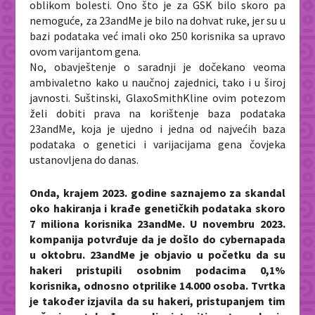
oblikom bolesti. Ono što je za GSK bilo skoro pa
nemoguće, za 23andMe je bilo na dohvat ruke, jer su u
bazi podataka već imali oko 250 korisnika sa upravo
ovom varijantom gena.
No, obavještenje o saradnji je dočekano veoma
ambivaletno kako u naučnoj zajednici, tako i u široj
javnosti. Suštinski, GlaxoSmithKline ovim potezom
želi dobiti prava na korištenje baza podataka
23andMe, koja je ujedno i jedna od najvećih baza
podataka o genetici i varijacijama gena čovjeka
ustanovljena do danas.
Onda, krajem 2023. godine saznajemo za skandal
oko hakiranja i krađe genetičkih podataka skoro
7 miliona korisnika 23andMe. U novembru 2023.
kompanija potvrđuje da je došlo do cybernapada
u oktobru. 23andMe je objavio u početku da su
hakeri pristupili osobnim podacima 0,1%
korisnika, odnosno otprilike 14.000 osoba. Tvrtka
je također izjavila da su hakeri, pristupanjem tim