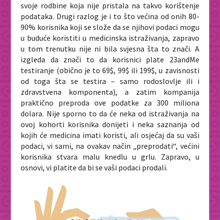
svoje rodbine koja nije pristala na takvo korištenje
podataka. Drugi razlog je i to što većina od onih 80-
90%
korisnika koji se slože da se njihovi podaci mogu
u buduće koristiti u medicinska istraživanja, zapravo
u tom trenutku nije ni bila svjesna šta to znači. A
izgleda da znači to da korisnici plate 23andMe
testiranje (obično je to
69$, 99$ ili 199$, u zavisnosti
od toga šta se testira – samo rodoslovlje ili i
zdravstvena komponenta), a zatim kompanija
praktično preproda ove podatke za 300 miliona
dolara. Nije sporno to da će neka od istraživanja na
ovoj kohorti korisnika donijeti i neka saznanja od
kojih će medicina imati koristi, ali osjećaj da su vaši
podaci, vi sami, na ovakav način „preprodati“, većini
korisnika stvara malu knedlu u grlu. Zapravo, u
osnovi, vi platite da bi se vaši podaci prodali.