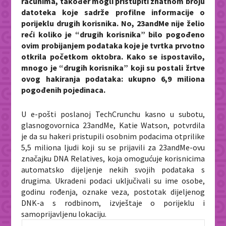
računima, također mogli pristupiti znatnom broju
datoteka koje sadrže profilne informacije o
porijeklu drugih korisnika. No, 23andMe nije želio
reći koliko je “drugih korisnika” bilo pogođeno
ovim probijanjem podataka koje je tvrtka prvotno
otkrila početkom oktobra. Kako se ispostavilo,
mnogo je “drugih korisnika” koji su postali žrtve
ovog hakiranja podataka: ukupno 6,9 miliona
pogođenih pojedinaca.
U e-pošti poslanoj TechCrunchu kasno u subotu,
glasnogovornica 23andMe, Katie Watson, potvrdila
je da su hakeri pristupili osobnim podacima otprilike
5,5 miliona ljudi koji su se prijavili za 23andMe-ovu
značajku DNA Relatives, koja omogućuje korisnicima
automatsko dijeljenje nekih svojih podataka s
drugima. Ukradeni podaci uključivali su ime osobe,
godinu rođenja, oznake veza, postotak dijeljenog
DNK-a s rodbinom, izvještaje o porijeklu i
samoprijavljenu lokaciju.