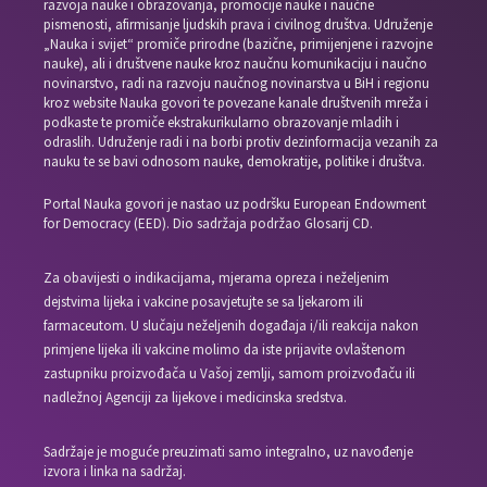
razvoja nauke i obrazovanja, promocije nauke i naučne
pismenosti, afirmisanje ljudskih prava i civilnog društva. Udruženje
„Nauka i svijet“ promiče prirodne (bazične, primijenjene i razvojne
nauke), ali i društvene nauke kroz naučnu komunikaciju i naučno
novinarstvo, radi na razvoju naučnog novinarstva u BiH i regionu
kroz website Nauka govori te povezane kanale društvenih mreža i
podkaste te promiče ekstrakurikularno obrazovanje mladih i
odraslih. Udruženje radi i na borbi protiv dezinformacija vezanih za
nauku te se bavi odnosom nauke, demokratije, politike i društva.
Portal Nauka govori je nastao uz podršku European Endowment
for Democracy (EED). Dio sadržaja podržao Glosarij CD.
Za obavijesti o indikacijama, mjerama opreza i neželjenim
dejstvima lijeka i vakcine posavjetujte se sa ljekarom ili
farmaceutom. U slučaju neželjenih događaja i/ili reakcija nakon
primjene lijeka ili vakcine molimo da iste prijavite ovlaštenom
zastupniku proizvođača u Vašoj zemlji, samom proizvođaču ili
nadležnoj Agenciji za lijekove i medicinska sredstva.
Sadržaje je moguće preuzimati samo integralno, uz navođenje
izvora i linka na sadržaj.