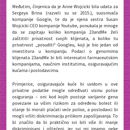
Međutim, činjenica da je Anne Wojcicki bila udata za
Sergeya Brina (razveli su se 2015.), suosnivača
kompanije Google, te da je njena sestra Susan
Wojcicki CEO kompanije Youtube, ponukala je mnoge
da se zapitaju koliko kompanija 23andMe želi
zaštititi privatnost svojih klijenata, a koliko tu
privatnost „posuditi“ Googleu, koji je bio jedan od
investitora u kompaniju. Podaci o genomima
klijenata 23andMe bi bili interesatni farmaceutskim
kompanijama, naučnim institutima, osiguravajućim
kućama i poslodavcima.
Primjerice, osiguravajuće kuće bi uvidom u ove
privatne podatke mogle određivati visinu polise
osiguranja – oni kod kojih postoje varijante gena
povezane sa višim rizikom za određenu bolest ili
stanje bi morali plaćati veće polise, a poslodavci bi
mogli vršiti diskriminaciju prilikom zapošljavanja. To
bi značilo da bi praktično svi bili više ili manje
diskriminisani i oštećeni, jer svi mi imamo neke