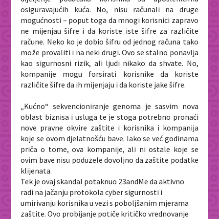
osiguravajućih kuća. No, nisu računali na druge
mogućnosti – poput toga da mnogi korisnici zapravo
ne mijenjau šifre i da koriste iste šifre za različite
račune. Neko ko je dobio šifru od jednog računa tako
može provaliti i na neki drugi. Ovo se stalno ponavlja
kao sigurnosni rizik, ali ljudi nikako da shvate. No,
kompanije mogu forsirati korisnike da koriste
različite šifre da ih mijenjaju i da koriste jake šifre.
„Kućno“ sekvencioniranje genoma je sasvim nova
oblast biznisa i usluga te je stoga potrebno pronaći
nove pravne okvire zaštite i korisnika i kompanija
koje se ovom djelatnošću bave. Iako se već godinama
priča o tome, ova kompanije, ali ni ostale koje se
ovim bave nisu poduzele dovoljno da zaštite podatke
klijenata.
Tek je ovaj skandal potaknuo 23andMe da aktivno
radi na jačanju protokola cyber sigurnosti i
umirivanju korisnika u vezi s poboljšanim mjerama
zaštite. Ovo probijanje potiče kritičko vrednovanje