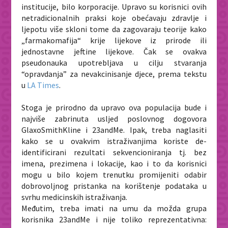
institucije, bilo korporacije. Upravo su korisnici ovih
netradicionalnih praksi koje obećavaju zdravlje i
ljepotu više skloni tome da zagovaraju teorije kako
„farmakomafija“ krije lijekove iz prirode ili
jednostavne jeftine lijekove.
Čak se ovakva
pseudonauka upotrebljava u cilju stvaranja
“opravdanja” za nevakcinisanje djece, prema tekstu
u
LA Times
.
Stoga je prirodno da upravo ova populacija bude i
najviše zabrinuta usljed poslovnog dogovora
GlaxoSmithKline i 23andMe. Ipak, treba naglasiti
kako se u ovakvim istraživanjima koriste de-
identificirani rezultati sekvencioniranja tj. bez
imena, prezimena i lokacije, kao i to da korisnici
mogu u bilo kojem trenutku promijeniti odabir
dobrovoljnog pristanka na korištenje podataka u
svrhu medicinskih istraživanja.
Međutim, treba imati na umu da možda grupa
korisnika 23andMe i nije toliko reprezentativna: