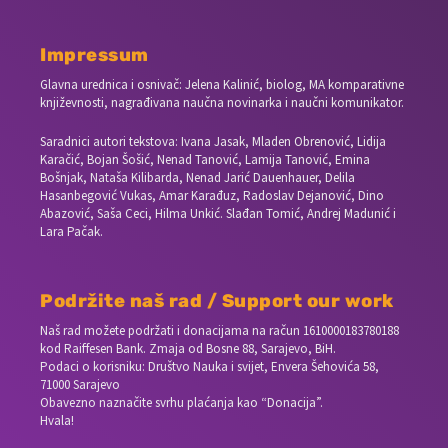
Impressum
Glavna urednica i osnivač: Jelena Kalinić, biolog, MA komparativne
književnosti, nagrađivana naučna novinarka i naučni komunikator.
Saradnici autori tekstova: Ivana Jasak, Mladen Obrenović, Lidija
Karačić, Bojan Šošić, Nenad Tanović, Lamija Tanović, Emina
Bošnjak, Nataša Kilibarda, Nenad Jarić Dauenhauer, Delila
Hasanbegović Vukas, Amar Karađuz, Radoslav Dejanović, Dino
Abazović, Saša Ceci, Hilma Unkić. Slađan Tomić, Andrej Madunić i
Lara Pačak.
Podržite naš rad / Support our work
Naš rad možete podržati i donacijama na račun
1610000183780188
kod Raiffesen Bank. Zmaja od Bosne 88, Sarajevo, BiH.
Podaci o korisniku: Društvo Nauka i svijet, Envera Šehovića 58,
71000 Sarajevo
Obavezno naznačite svrhu plaćanja kao “Donacija”.
Hvala!