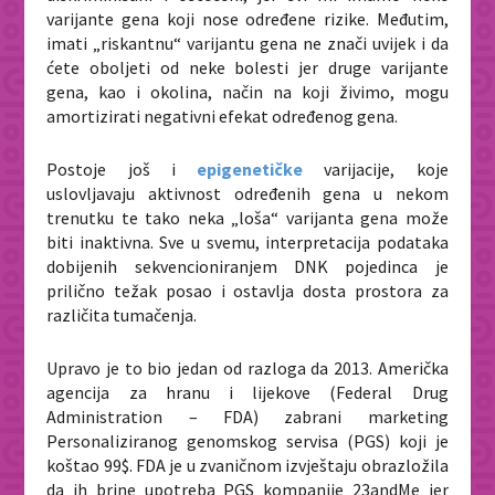
varijante gena koji nose određene rizike. Međutim,
imati „riskantnu“ varijantu gena ne znači uvijek i da
ćete oboljeti od neke bolesti jer druge varijante
gena, kao i okolina, način na koji živimo, mogu
amortizirati negativni efekat određenog gena.
Postoje još i
epigenetičke
varijacije, koje
uslovljavaju aktivnost određenih gena u nekom
trenutku te tako neka „loša“ varijanta gena može
biti inaktivna. Sve u svemu, interpretacija podataka
dobijenih sekvencioniranjem DNK pojedinca je
prilično težak posao i ostavlja dosta prostora za
različita tumačenja.
Upravo je to bio jedan od razloga da 2013. Američka
agencija za hranu i lijekove (Federal Drug
Administration – FDA) zabrani marketing
Personaliziranog genomskog servisa (PGS) koji je
koštao 99$. FDA je u zvaničnom izvještaju obrazložila
da ih brine upotreba PGS kompanije 23andMe jer