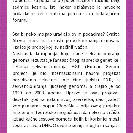
10 dolara za podatke po pojedinačnom računu. Dvije
sedmice kasnije, isti haker oglašavao je navodne
podatke još četiri miliona ljudi na istom hakirajućem
forumu.
Šta bi neko mogao uraditi s ovim podacima? Svašta.
Ali vratimo se na to zašto je ova kompanija osnovana
i zašto je proboj koji su načinili važan.
Nastanak kompanija koje nude sekvencioniranje
genoma rezultat je fantastičnog napretka genetike i
tehnika sekvencioniranja. HGP (Human Genom
project) je bio internacionalni naučni projekat
određivanja sekvenci koje čine ljudsku DNK, tj.
sekvencioniranja ljudskog genoma, a trajao je od
1990. do 2003. godine. Upravo je ovaj projekat,
desetak godina nakon svog završetka, dao „zalet“
kompanijama poput 23andMe – prije ovog projekta
nije bilo ni teoretske mogućnosti da neko na tržište
izbaci kućne testove pomoću kojih bi korisnici mogli
testirati svoju DNK. O ovome se nije moglo ni sanjati.