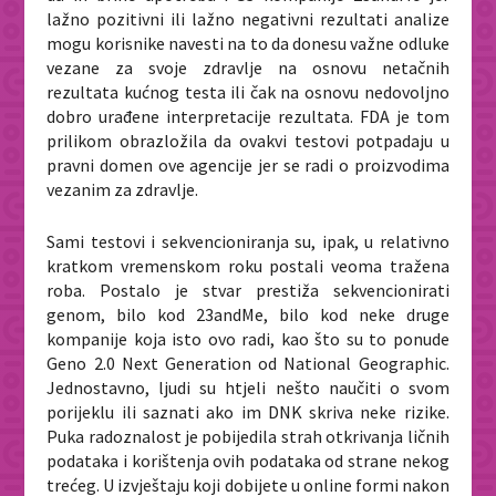
lažno pozitivni ili lažno negativni rezultati analize
mogu korisnike navesti na to da donesu važne odluke
vezane za svoje zdravlje na osnovu netačnih
rezultata kućnog testa ili čak na osnovu nedovoljno
dobro urađene interpretacije rezultata. FDA je tom
prilikom obrazložila da ovakvi testovi potpadaju u
pravni domen ove agencije jer se radi o proizvodima
vezanim za zdravlje.
Sami testovi i sekvencioniranja su, ipak, u relativno
kratkom vremenskom roku postali veoma tražena
roba. Postalo je stvar prestiža sekvencionirati
genom, bilo kod 23andMe, bilo kod neke druge
kompanije koja isto ovo radi, kao što su to ponude
Geno 2.0 Next Generation od National Geographic.
Jednostavno, ljudi su htjeli nešto naučiti o svom
porijeklu ili saznati ako im DNK skriva neke rizike.
Puka radoznalost je pobijedila strah otkrivanja ličnih
podataka i korištenja ovih podataka od strane nekog
trećeg. U izvještaju koji dobijete u online formi nakon