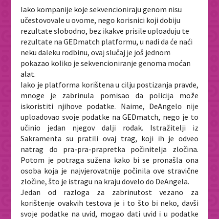
Iako kompanije koje sekvencioniraju genom nisu
učestovovale u ovome, nego korisnici koji dobiju
rezultate slobodno, bez ikakve prisile uploaduju te
rezultate na GEDmatch platformu, u nadi da će naći
neku daleku rodbinu, ovaj slučaj je još jednom
pokazao koliko je sekvencioniranje genoma moćan
alat.
Iako je platforma korištena u cilju postizanja pravde,
mnoge je zabrinula pomisao da policija može
iskoristiti njihove podatke. Naime, DeAngelo nije
uploadovao svoje podatke na GEDmatch, nego je to
učinio jedan njegov dalji rođak. Istražitelji iz
Sakramenta su pratili ovaj trag, koji ih je odveo
natrag do pra-pra-prapretka počinitelja zločina.
Potom je potraga sužena kako bi se pronašla ona
osoba koja je najvjerovatnije počinila ove stravične
zločine, što je istragu na kraju dovelo do DeAngela.
Jedan od razloga za zabrinutost vezano za
korištenje ovakvih testova je i to što bi neko, davši
svoje podatke na uvid, mogao dati uvid i u podatke