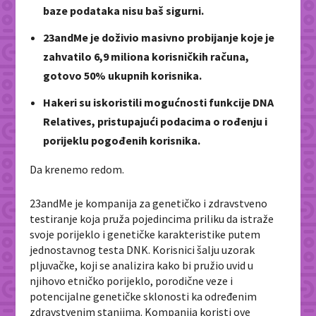
baze podataka nisu baš sigurni.
23andMe je doživio masivno probijanje koje je
zahvatilo 6,9 miliona korisničkih računa,
gotovo 50% ukupnih korisnika.
Hakeri su iskoristili mogućnosti funkcije DNA
Relatives, pristupajući podacima o rođenju i
porijeklu pogođenih korisnika.
Da krenemo redom.
23andMe je kompanija za genetičko i zdravstveno
testiranje koja pruža pojedincima priliku da istraže
svoje porijeklo i genetičke karakteristike putem
jednostavnog testa DNK. Korisnici šalju uzorak
pljuvačke, koji se analizira kako bi pružio uvid u
njihovo etničko porijeklo, porodične veze i
potencijalne genetičke sklonosti ka određenim
zdravstvenim stanjima. Kompanija koristi ove