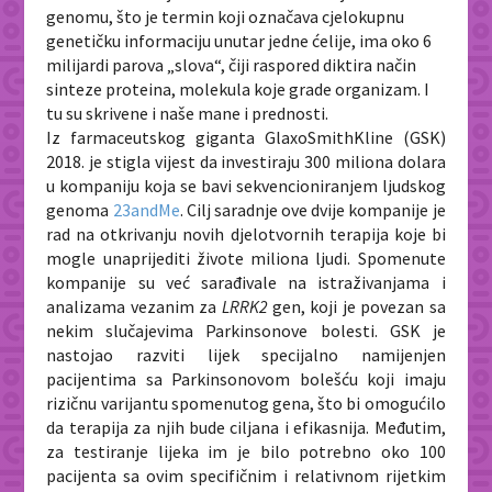
genomu, što je termin koji označava cjelokupnu
genetičku informaciju unutar jedne ćelije, ima oko 6
milijardi parova „slova“, čiji raspored diktira način
sinteze proteina, molekula koje grade organizam. I
tu su skrivene i naše mane i prednosti.
Iz farmaceutskog giganta GlaxoSmithKline (GSK)
2018. je stigla vijest da investiraju 300 miliona dolara
u kompaniju koja se bavi sekvencioniranjem ljudskog
genoma
23andMe
.
Cilj saradnje ove dvije kompanije je
rad na otkrivanju novih djelotvornih terapija koje bi
mogle unaprijediti živote miliona ljudi. Spomenute
kompanije su već sarađivale na istraživanjama i
analizama vezanim za
LRRK2
gen, koji je povezan sa
nekim slučajevima Parkinsonove bolesti. GSK je
nastojao razviti lijek specijalno namijenjen
pacijentima sa Parkinsonovom bolešću koji imaju
rizičnu varijantu spomenutog gena, što bi omogućilo
da terapija za njih bude ciljana i efikasnija. Međutim,
za testiranje lijeka im je bilo potrebno oko 100
pacijenta sa ovim specifičnim i relativnom rijetkim