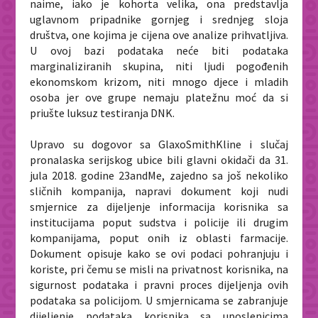
naime, iako je kohorta velika, ona predstavlja
uglavnom pripadnike gornjeg i srednjeg sloja
društva, one kojima je cijena ove analize prihvatljiva.
U ovoj bazi podataka neće biti podataka
marginaliziranih skupina, niti ljudi pogođenih
ekonomskom krizom, niti mnogo djece i mladih
osoba jer ove grupe nemaju platežnu moć da si
priušte luksuz testiranja DNK.
Upravo su dogovor sa GlaxoSmithKline i slučaj
pronalaska serijskog ubice bili glavni okidači da 31.
jula 2018. godine 23andMe, zajedno sa još nekoliko
sličnih kompanija, napravi dokument koji nudi
smjernice za dijeljenje informacija korisnika sa
institucijama poput sudstva i policije ili drugim
kompanijama, poput onih iz oblasti farmacije.
Dokument opisuje kako se ovi podaci pohranjuju i
koriste, pri čemu se misli na privatnost korisnika, na
sigurnost podataka i pravni proces dijeljenja ovih
podataka sa policijom. U smjernicama se zabranjuje
dijeljenje podataka korisnika sa uposlenicima