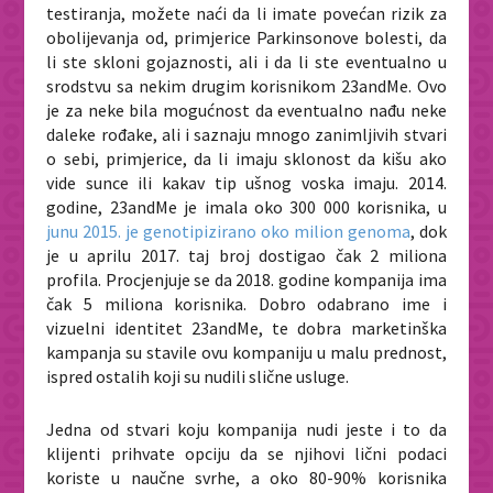
testiranja, možete naći da li imate povećan rizik za
obolijevanja od, primjerice Parkinsonove bolesti, da
li ste skloni gojaznosti, ali i da li ste eventualno u
srodstvu sa nekim drugim korisnikom 23andMe. Ovo
je za neke bila mogućnost da eventualno nađu neke
daleke rođake, ali i saznaju mnogo zanimljivih stvari
o sebi, primjerice, da li imaju sklonost da kišu ako
vide sunce ili kakav tip ušnog voska imaju. 2014.
godine, 23andMe je imala oko 300 000 korisnika, u
junu 2015. je genotipizirano oko milion genoma
, dok
je u aprilu 2017. taj broj dostigao čak 2 miliona
profila. Procjenjuje se da 2018. godine kompanija ima
čak 5 miliona korisnika. Dobro odabrano ime i
vizuelni identitet 23andMe, te dobra marketinška
kampanja su stavile ovu kompaniju u malu prednost,
ispred ostalih koji su nudili slične usluge.
Jedna od stvari koju kompanija nudi jeste i to da
klijenti prihvate opciju da se njihovi lični podaci
koriste u naučne svrhe, a oko 80-90% korisnika