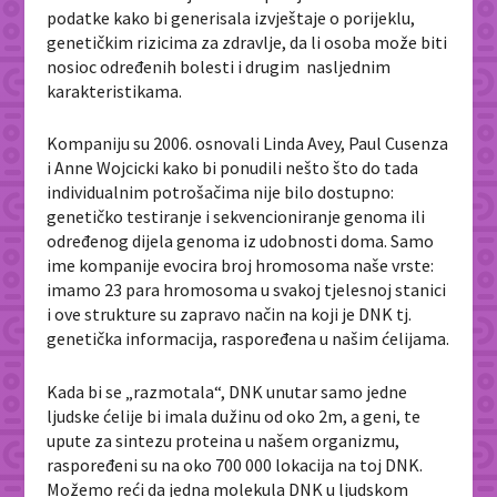
podatke kako bi generisala izvještaje o porijeklu,
genetičkim rizicima za zdravlje, da li osoba može biti
nosioc određenih bolesti i drugim nasljednim
karakteristikama.
Kompaniju su 2006. osnovali Linda Avey, Paul Cusenza
i Anne Wojcicki kako bi ponudili nešto što do tada
individualnim potrošačima nije bilo dostupno:
genetičko testiranje i sekvencioniranje genoma ili
određenog dijela genoma iz udobnosti doma. Samo
ime kompanije evocira broj hromosoma naše vrste:
imamo 23 para hromosoma u svakoj tjelesnoj stanici
i ove strukture su zapravo način na koji je DNK tj.
genetička informacija, raspoređena u našim ćelijama.
Kada bi se „razmotala“, DNK unutar samo jedne
ljudske ćelije bi imala dužinu od oko 2m, a geni, te
upute za sintezu proteina u našem organizmu,
raspoređeni su na oko 700 000 lokacija na toj DNK.
Možemo reći da jedna molekula DNK u ljudskom