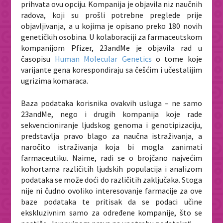
prihvata ovu opciju. Kompanija je objavila niz naučnih
radova, koji su prošli potrebne preglede prije
objavljivanja, a u kojima je opisano preko 180 novih
genetičkih osobina. U kolaboraciji za farmaceutskom
kompanijom Pfizer, 23andMe je objavila rad u
časopisu
Human Molecular Genetics
o tome koje
varijante gena korespondiraju sa češćim i učestalijim
ugrizima komaraca.
Baza podataka korisnika ovakvih usluga – ne samo
23andMe, nego i drugih kompanija koje rade
sekvencioniranje ljudskog genoma i genotipizaciju,
predstavlja pravo blago za naučna istraživanja, a
naročito istraživanja koja bi mogla zanimati
farmaceutiku. Naime, radi se o brojčano najvećim
kohortama različitih ljudskih populacija i analizom
podataka se može doći do različitih zaključaka. Stoga
nije ni čudno ovoliko interesovanje farmacije za ove
baze podataka te pritisak da se podaci učine
ekskluzivnim samo za određene kompanije, što se