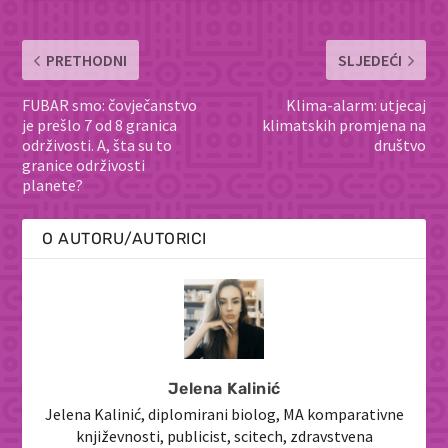
PRETHODNI
SLJEDEĆI
FUBAR smo: čovječanstvo
Klima-alarm: utjecaj
je prešlo 7 od 8 granica
klimatskih promjena na
održivosti. A, šta su to
društvo
granice održivosti
planete?
O AUTORU/AUTORICI
Jelena Kalinić
Jelena Kalinić, diplomirani biolog, MA komparativne
književnosti, publicist, scitech, zdravstvena