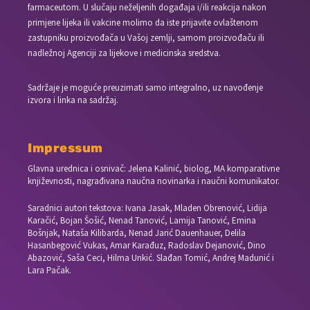
farmaceutom. U slučaju neželjenih događaja i/ili reakcija nakon
primjene lijeka ili vakcine molimo da iste prijavite ovlaštenom
zastupniku proizvođača u Vašoj zemlji, samom proizvođaču ili
nadležnoj Agenciji za lijekove i medicinska sredstva.
Sadržaje je moguće preuzimati samo integralno, uz navođenje
izvora i linka na sadržaj.
Impressum
Glavna urednica i osnivač: Jelena Kalinić, biolog, MA komparativne
književnosti, nagrađivana naučna novinarka i naučni komunikator.
Saradnici autori tekstova: Ivana Jasak, Mladen Obrenović, Lidija
Karačić, Bojan Šošić, Nenad Tanović, Lamija Tanović, Emina
Bošnjak, Nataša Kilibarda, Nenad Jarić Dauenhauer, Delila
Hasanbegović Vukas, Amar Karađuz, Radoslav Dejanović, Dino
Abazović, Saša Ceci, Hilma Unkić. Slađan Tomić, Andrej Madunić i
Lara Pačak.