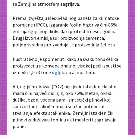
se Zemljina atmosfera zagrijava.
Prema izvještaju Međuvladinog panela za klimatske
promjene (IPCC), izgaranje fosilnih goriva čini 86%
emisija ugljičnog dioksida u proteklih deset godina.
Drugi izvori emisija su i proizvodnja cementa,
poljoprivredna proizvodnja te proizvodnja željeza.
Ilustrativno je spomenuti kako za svaku tonu čelika
proizvedenu u konvencionalnoj visokoj peći ispusti se
između 1,5 i 3 tone
ugljika
u atmosferu.
Ali, ugljični dioksid (CO2) nije jedini staklenički plin,
mada čini najveći dio njih, oko 76%. Metan, oksidi
dušika, ozon, vodena para i sintetički plinovi koji
sadrže flour također imaju snažan potencijal
stvaranja efekta staklenika. Zemljini staklenički
plinovi zadržavaju toplinu u atmosferi i zagrijavaju
planet.