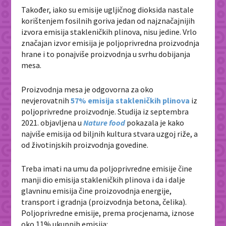
Također, iako su emisije ugljičnog dioksida nastale
korištenjem fosilnih goriva jedan od najznačajnijih
izvora emisija stakleničkih plinova, nisu jedine. Vrlo
značajan izvor emisija je poljoprivredna proizvodnja
hrane i to ponajviše proizvodnja u svrhu dobijanja
mesa.
Proizvodnja mesa je odgovorna za oko
nevjerovatnih
57% emisija stakleničkih plinova
iz
poljoprivredne proizvodnje. Studija iz septembra
2021. objavljena u
Nature food
pokazala je kako
najviše emisija od biljnih kultura stvara uzgoj riže, a
od životinjskih proizvodnja govedine.
Treba imati na umu da poljoprivredne emisije čine
manji dio emisija stakleničkih plinova i da i dalje
glavninu emisija čine proizovodnja energije,
transport i gradnja (proizvodnja betona, čelika).
Poljoprivredne emisije, prema procjenama, iznose
oko 11% ukupnih emisija: