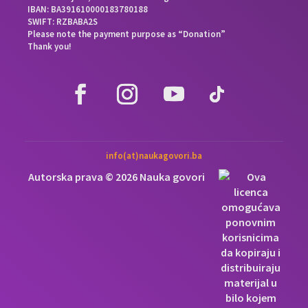
IBAN: BA391610000183780188
SWIFT: RZBABA2S
Please note the payment purpose as “Donation”
Thank you!
info(at)naukagovori.ba
Autorska prava © 2026 Nauka govori