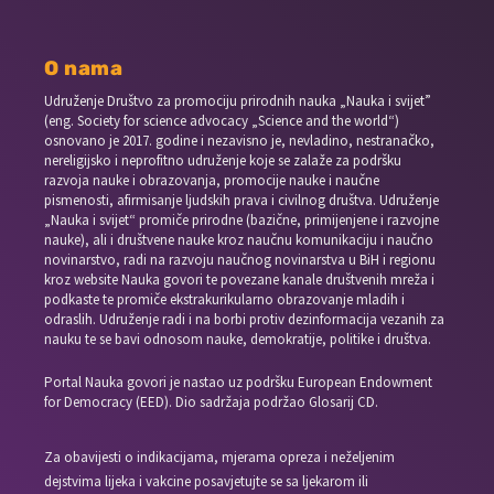
O nama
Udruženje Društvo za promociju prirodnih nauka „Nauka i svijet”
(eng. Society for science advocacy „Science and the world“)
osnovano je 2017. godine i nezavisno je, nevladino, nestranačko,
nereligijsko i neprofitno udruženje koje se zalaže za podršku
razvoja nauke i obrazovanja, promocije nauke i naučne
pismenosti, afirmisanje ljudskih prava i civilnog društva. Udruženje
„Nauka i svijet“ promiče prirodne (bazične, primijenjene i razvojne
nauke), ali i društvene nauke kroz naučnu komunikaciju i naučno
novinarstvo, radi na razvoju naučnog novinarstva u BiH i regionu
kroz website Nauka govori te povezane kanale društvenih mreža i
podkaste te promiče ekstrakurikularno obrazovanje mladih i
odraslih. Udruženje radi i na borbi protiv dezinformacija vezanih za
nauku te se bavi odnosom nauke, demokratije, politike i društva.
Portal Nauka govori je nastao uz podršku European Endowment
for Democracy (EED). Dio sadržaja podržao Glosarij CD.
Za obavijesti o indikacijama, mjerama opreza i neželjenim
dejstvima lijeka i vakcine posavjetujte se sa ljekarom ili