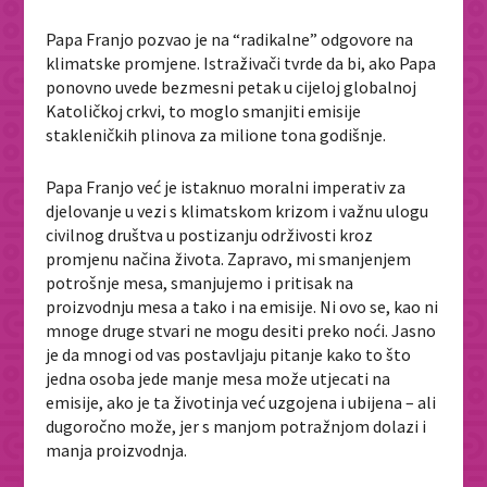
Papa Franjo pozvao je na “radikalne” odgovore na
klimatske promjene. Istraživači tvrde da bi, ako Papa
ponovno uvede bezmesni petak u cijeloj globalnoj
Katoličkoj crkvi, to moglo smanjiti emisije
stakleničkih plinova za milione tona godišnje.
Papa Franjo već je istaknuo moralni imperativ za
djelovanje u vezi s klimatskom krizom i važnu ulogu
civilnog društva u postizanju održivosti kroz
promjenu načina života. Zapravo, mi smanjenjem
potrošnje mesa, smanjujemo i pritisak na
proizvodnju mesa a tako i na emisije. Ni ovo se, kao ni
mnoge druge stvari ne mogu desiti preko noći. Jasno
je da mnogi od vas postavljaju pitanje kako to što
jedna osoba jede manje mesa može utjecati na
emisije, ako je ta životinja već uzgojena i ubijena – ali
dugoročno može, jer s manjom potražnjom dolazi i
manja proizvodnja.