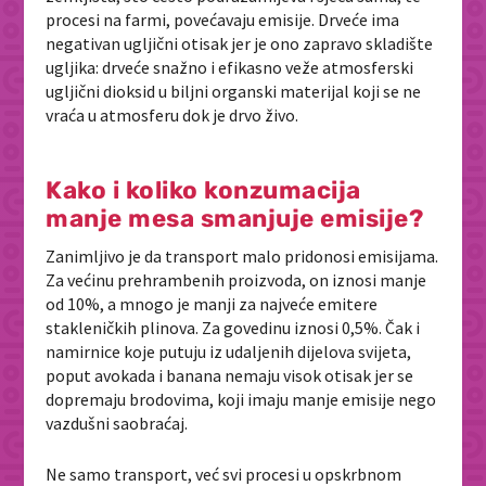
procesi na farmi, povećavaju emisije. Drveće ima
negativan ugljični otisak jer je ono zapravo skladište
ugljika: drveće snažno i efikasno veže atmosferski
ugljični dioksid u biljni organski materijal koji se ne
vraća u atmosferu dok je drvo živo.
Kako i koliko konzumacija
manje mesa smanjuje emisije?
Zanimljivo je da transport malo pridonosi emisijama.
Za većinu prehrambenih proizvoda, on iznosi manje
od 10%, a mnogo je manji za najveće emitere
stakleničkih plinova. Za govedinu iznosi 0,5%. Čak i
namirnice koje putuju iz udaljenih dijelova svijeta,
poput avokada i banana nemaju visok otisak jer se
dopremaju brodovima, koji imaju manje emisije nego
vazdušni saobraćaj.
Ne samo transport, već svi procesi u opskrbnom