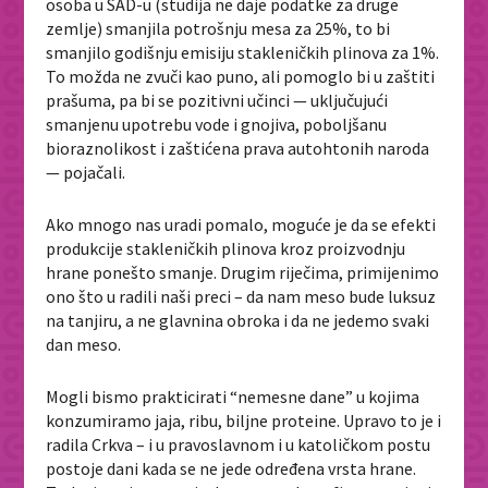
osoba u SAD-u (studija ne daje podatke za druge
zemlje) smanjila potrošnju mesa za 25%, to bi
smanjilo godišnju emisiju stakleničkih plinova za 1%.
To možda ne zvuči kao puno, ali pomoglo bi u zaštiti
prašuma, pa bi se pozitivni učinci — uključujući
smanjenu upotrebu vode i gnojiva, poboljšanu
bioraznolikost i zaštićena prava autohtonih naroda
— pojačali.
Ako mnogo nas uradi pomalo, moguće je da se efekti
produkcije stakleničkih plinova kroz proizvodnju
hrane ponešto smanje. Drugim riječima, primijenimo
ono što u radili naši preci – da nam meso bude luksuz
na tanjiru, a ne glavnina obroka i da ne jedemo svaki
dan meso.
Mogli bismo prakticirati “nemesne dane” u kojima
konzumiramo jaja, ribu, biljne proteine. Upravo to je i
radila Crkva – i u pravoslavnom i u katoličkom postu
postoje dani kada se ne jede određena vrsta hrane.