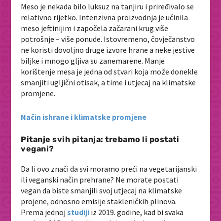
Meso je nekada bilo luksuz na tanjiru i priređivalo se
relativno rijetko. Intenzivna proizvodnja je učinila
meso jeftinijim i započela začarani krug više
potrošnje – više ponude. Istovremeno, čovječanstvo
ne koristi dovoljno druge izvore hrane a neke jestive
biljke i mnogo gljiva su zanemarene. Manje
korištenje mesa je jedna od stvari koja može donekle
smanjiti ugljični otisak, a time i utjecaj na klimatske
promjene.
Način ishrane i klimatske promjene
Pitanje svih pitanja: trebamo li postati
vegani?
Da li ovo znači da svi moramo preći na vegetarijanski
ili veganski način prehrane? Ne morate postati
vegan da biste smanjili svoj utjecaj na klimatske
projene, odnosno emisije stakleničkih plinova.
Prema jednoj
studiji
iz 2019. godine, kad bi svaka