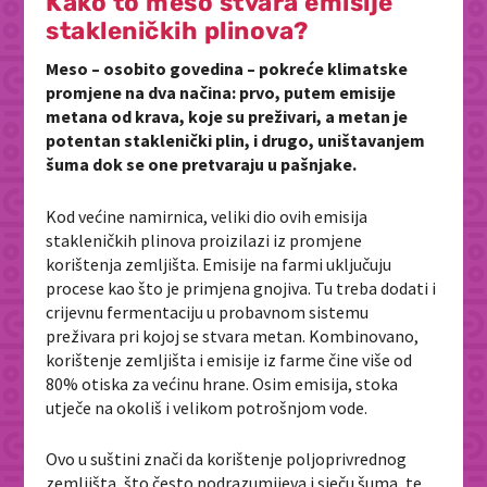
Kako to meso stvara emisije
stakleničkih plinova?
Meso – osobito govedina – pokreće klimatske
promjene na dva načina: prvo, putem emisije
metana od krava, koje su preživari, a metan je
potentan staklenički plin, i drugo, uništavanjem
šuma dok se one pretvaraju u pašnjake.
Kod većine namirnica, veliki dio ovih emisija
stakleničkih plinova proizilazi iz promjene
korištenja zemljišta. Emisije na farmi uključuju
procese kao što je primjena gnojiva. Tu treba dodati i
crijevnu fermentaciju u probavnom sistemu
preživara pri kojoj se stvara metan. Kombinovano,
korištenje zemljišta i emisije iz farme čine više od
80% otiska za većinu hrane. Osim emisija, stoka
utječe na okoliš i velikom potrošnjom vode.
Ovo u suštini znači da korištenje poljoprivrednog
zemljišta, što često podrazumijeva i sječu šuma, te