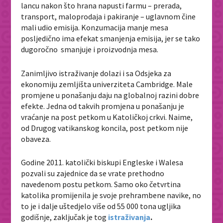
lancu nakon što hrana napusti farmu – prerada,
transport, maloprodaja i pakiranje – uglavnom čine
mali udio emisija. Konzumacija manje mesa
posljedično ima efekat smanjenja emisija, jer se tako
dugoročno smanjuje i proizvodnja mesa.
Zanimljivo istraživanje dolazi i sa Odsjeka za
ekonomiju zemljišta univerziteta Cambridge. Male
promjene u ponašanju daju na globalnoj razini dobre
efekte. Jedna od takvih promjena u ponašanju je
vraćanje na post petkom u Katoličkoj crkvi. Naime,
od Drugog vatikanskog koncila, post petkom nije
obaveza.
Godine 2011. katolički biskupi Engleske i Walesa
pozvali su zajednice da se vrate prethodno
navedenom postu petkom. Samo oko četvrtina
katolika promijenila je svoje prehrambene navike, no
to je i dalje uštedjelo više od 55 000 tona ugljika
godišnje, zaključak je tog
istraživanja
.