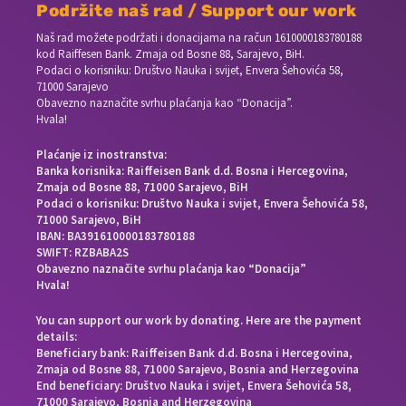
Podržite naš rad / Support our work
Naš rad možete podržati i donacijama na račun
1610000183780188
kod Raiffesen Bank. Zmaja od Bosne 88, Sarajevo, BiH.
Podaci o korisniku: Društvo Nauka i svijet, Envera Šehovića 58,
71000 Sarajevo
Obavezno naznačite svrhu plaćanja kao “Donacija”.
Hvala!
Plaćanje iz inostranstva:
Banka korisnika: Raiffeisen Bank d.d. Bosna i Hercegovina,
Zmaja od Bosne 88, 71000 Sarajevo, BiH
Podaci o korisniku: Društvo Nauka i svijet, Envera Šehovića 58,
71000 Sarajevo, BiH
IBAN: BA391610000183780188
SWIFT: RZBABA2S
Obavezno naznačite svrhu plaćanja kao “Donacija”
Hvala!
You can support our work by donating. Here are the payment
details:
Beneficiary bank: Raiffeisen Bank d.d. Bosna i Hercegovina,
Zmaja od Bosne 88, 71000 Sarajevo, Bosnia and Herzegovina
End beneficiary: Društvo Nauka i svijet, Envera Šehovića 58,
71000 Sarajevo, Bosnia and Herzegovina