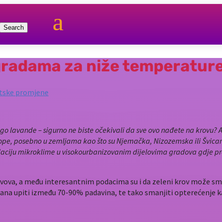
a
zgradama za niže temperatur
atske promjene
go lavande – sigurno ne biste očekivali da sve ovo nađete na krovu? Al
ope, posebno u zemljama kao što su Njemačka, Nizozemska ili Švicarska
gulaciju mikroklime u visokourbanizovanim dijelovima gradova gdje p
rovova, a među interesantnim podacima su i da zeleni krov može s
ana upiti između 70-90% padavina, te tako smanjiti opterećenje 