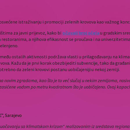
osvećene istraživanju i promociji zelenih krovova kao važnog konc
ištima za javni prijevoz, kako bi
očuvali broj pčela
u gradskim sred
m restoranima, a njihova efikasnost se proučava i na univerzitetima
zelenjeno.
među ostalih aktivnosti podržava vlasti u prilagođavanju na klima
vova. Kažu da je prvi korak obezbijediti subvencije, tako da građan
potrebno da zeleni krovovi postanu uobičajeniji u nekoj zemlji.
a novim zgradama, kao što je to već slučaj u nekim zemljama, nosivo
e zasićene vodom po metru kvadratnom što je uobičajeno. Ovaj kapacite
ć”, Sarajevo
u suočavanju sa klimatskom krizom“ realizovanim iz sredstava region