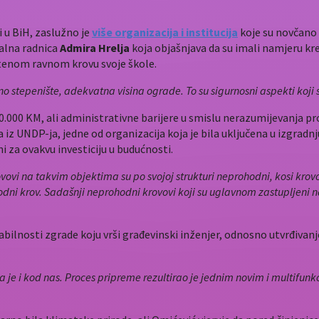
 u BiH, zaslužno je
više organizacija i institucija
koje su novčano i
jalna radnica
Admira Hrelja
koja objašnjava da su imali namjeru krei
ištenom ravnom krovu svoje škole.
no stepenište, adekvatna visina ograde. To su sigurnosni aspekti koji s
 10.000 KM, ali administrativne barijere u smislu nerazumijevanja
ša iz UNDP-ja, jedne od organizacija koja je bila uključena u izgra
i za ovakvu investiciju u budućnosti.
vovi na takvim objektima su po svojoj strukturi neprohodni, kosi krov
ohodni krov. Sadašnji neprohodni krovovi koji su uglavnom zastupljen
abilnosti zgrade koju vrši građevinski inženjer, odnosno utvrđivanje
e i kod nas. Proces pripreme rezultirao je jednim novim i multifunkc