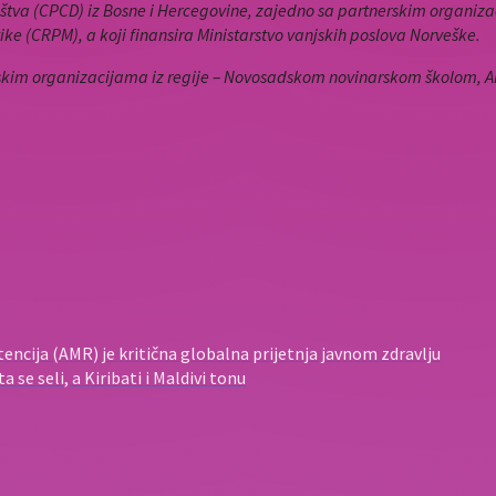
tva (CPCD) iz Bosne i Hercegovine, zajedno sa partnerskim organizaci
tike (CRPM), a koji finansira Ministarstvo vanjskih poslova Norveške.
rskim organizacijama iz regije – Novosadskom novinarskom školom, 
encija (AMR) je kritična globalna prijetnja javnom zdravlju
se seli, a Kiribati i Maldivi tonu