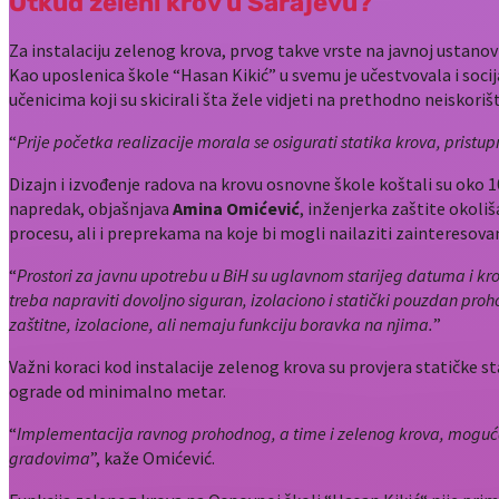
Otkud zeleni krov u Sarajevu?
Za instalaciju zelenog krova, prvog takve vrste na javnoj ustanovi
Kao uposlenica škole “Hasan Kikić” u svemu je učestvovala i soci
učenicima koji su skicirali šta žele vidjeti na prethodno neiskor
“
Prije početka realizacije morala se osigurati statika krova, pristup
Dizajn i izvođenje radova na krovu osnovne škole koštali su oko
napredak, objašnjava
Amina Omićević
, inženjerka zaštite okoli
procesu, ali i preprekama na koje bi mogli nailaziti zainteresovan
“
Prostori za javnu upotrebu u BiH su uglavnom starijeg datuma i kro
treba napraviti dovoljno siguran, izolaciono i statički pouzdan pr
zaštitne, izolacione, ali nemaju funkciju boravka na njima.
”
Važni koraci kod instalacije zelenog krova su provjera statičke st
ograde od minimalno metar.
“
Implementacija ravnog prohodnog, a time i zelenog krova, moguća j
gradovima
”, kaže Omićević.