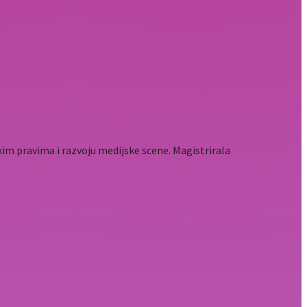
im pravima i razvoju medijske scene. Magistrirala