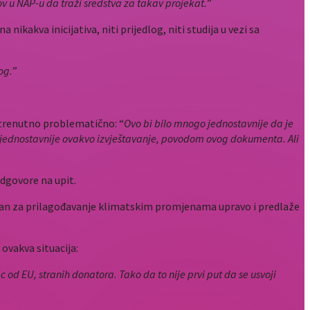
nov u NAP-u da traži sredstva za takav projekat.
”
ikakva inicijativa, niti prijedlog, niti studija u vezi sa
og.
”
o trenutno problematično: “
Ovo bi bilo mnogo jednostavnije da je
go jednostavnije ovakvo izvještavanje, povodom ovog dokumenta. Ali
odgovore na upit.
Plan za prilagođavanje klimatskim promjenama upravo i predlaže
 ovakva situacija:
 od EU, stranih donatora. Tako da to nije prvi put da se usvoji