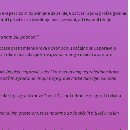
 ekspertizom doprinijele da se ideja ostvari u junu prošle godine.
rati prostor za izvođenje nastave vani, ali i ispuniti želju
u nam bili prioritet.
”
 procesa prenamjene krova u prohodni značajno su usporavale
dnju. Tokom instalacije krova, svi su mnogo naučili o samom
ovi. Da biste napravili zeleni krov, od ravnog neprohodnog krova
i na našim zgradama imaju svoje građevinske funkcije, odnosno
 da li ga zgrada može “nositi”, a potrebno je osigurati i visinu
ionalnim prostorom, te se nadamo da će sličnih biti još u našim