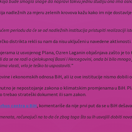
ucija koja bude smogla snage da napravi takvu jednu studiju ona ima os
a nadležnih za mjeru zelenih krovova kažu kako im nije dostavljena n
 periodu da će se od nadležnih institucija pristupiti realizaciji ist
čko distrikta rekli su nam da nisu uključeni u navedene aktivnosti.
m mjerama iz usvojenog Plana, Ozren Laganin objašnjava zašto je t
li da se ne radi o cjelokupnoj Bosni i Hercegovini, onda bi bilo mno
ima vlasti, vrlo je teško to uspostaviti.
”
vine i ekonomskih odnosa BiH, ali iz ove institucije nismo dobili 
trenutno je nepostojanje zakona o klimatskim promjenama u BiH. 
rvo trebao strateški dokument ili sam zakon.
rhus centra u BiH
, komentariše da nije prvi put da se u BiH dešava
enata, računajući na to da će zbog toga što su ih usvojili dobiti novac