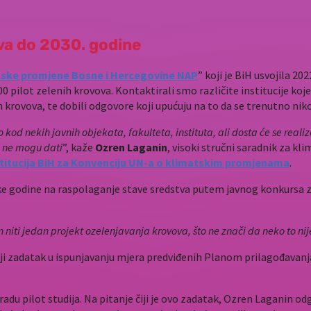
”
ova do 2030. godine
tske promjene Bosne i Hercegovine NAP
” koji je BiH usvojila 2
300 pilot zelenih krovova. Kontaktirali smo različite institucije koj
h krovova, te dobili odgovore koji upućuju na to da se trenutno ni
o kod nekih javnih objekata, fakulteta, instituta, ali dosta će se real
a ne mogu dati
”, kaže
Ozren Laganin
, visoki stručni saradnik za k
stitucija BiH za Konvenciju UN-a o klimatskim promjenama
.
ake godine na raspolaganje stave sredstva putem javnog konkursa za
niti jedan projekt ozelenjavanja krovova, što ne znači da neko to ni
čiji zadatak u ispunjavanju mjera predviđenih Planom prilagođavan
adu pilot studija. Na pitanje čiji je ovo zadatak, Ozren Laganin od