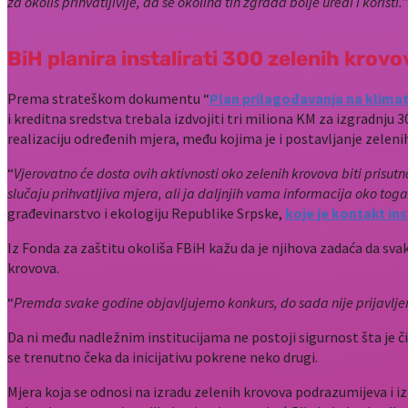
za okoliš prihvatljivije, da se okolina tih zgrada bolje uredi i koristi.
BiH planira instalirati 300 zelenih krov
Prema strateškom dokumentu “
Plan prilagođavanja na klima
i kreditna sredstva trebala izdvojiti tri miliona KM za izgradnju 
realizaciju određenih mjera, među kojima je i postavljanje zeleni
“
Vjerovatno će dosta ovih aktivnosti oko zelenih krovova biti prisutn
slučaju prihvatljiva mjera, ali ja daljnjih vama informacija oko tog
građevinarstvo i ekologiju Republike Srpske,
koje je kontakt in
Iz Fonda za zaštitu okoliša FBiH kažu da je njihova zadaća da sv
krovova.
“
Premda svake godine objavljujemo konkurs, do sada nije prijavljen 
Da ni među nadležnim institucijama ne postoji sigurnost šta je 
se trenutno čeka da inicijativu pokrene neko drugi.
Mjera koja se odnosi na izradu zelenih krovova podrazumijeva i izr