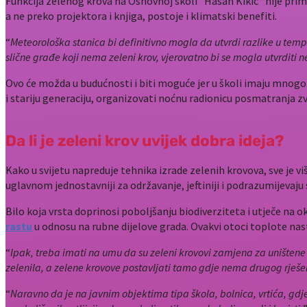
Funkcija zelenog krova na Osnovnoj školi “Hasan Kikić“ nije primar
a ne preko projektora i knjiga, postoje i klimatski benefiti.
“
Meteorološka stanica bi definitivno mogla da utvrdi razlike u te
slične građe koji nema zeleni krov, vjerovatno bi se mogla utvrditi n
Ovo će možda u budućnosti i biti moguće jer u školi imaju mnogo i
i stariju generaciju, organizovati noćnu radionicu posmatranja zvi
Da li je zeleni krov uvijek dobra ideja?
Kako u svijetu napreduje tehnika izrade zelenih krovova, sve je više
uglavnom jednostavniji za održavanje, jeftiniji i podrazumijevaju s
Bilo koja vrsta doprinosi poboljšanju biodiverziteta i utječe na 
rastu
u odnosu na rubne dijelove grada. Ovakvi otoci toplote nasta
“
Ipak, treba imati na umu da su zeleni krovovi zamjena za uništene 
zelenila, a zelene krovove postavljati tamo gdje nema drugog rješe
“
Naravno da je na javnim objektima tipa škola, bolnica, vrtića, gdje 