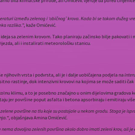
no bila klimatske prirode, ali Omićević vjeruje da pored činjenice d
mperaturi između zelenog i ‘običnog’ krova. Kada bi se tokom dužeg
eka razlika.
”, kaže Omićević.
deja sa zelenim krovom. Tako planiraju začinsko bilje pakovati i n
jezda, ali i instalirati meteorološku stanicu.
 njihovih vrsta i podvrsta, ali je i dalje uobičajena podjela na
inten
itno rastinje, dok intenzivni krovovi na kojima se može saditi čak i 
okolnu klimu, a to je posebno značajno u onim dijelovima gradova koj
ju jer površine poput asfalta i betona apsorbiraju i emitiraju više
zelene površine na tlu koje su postojale u nekom gradu. Stoga je ispr
nja.
“, objašnjava Amina Omićević.
nema dovoljno zelenih površina okolo dobro imati zeleni krov, ali je č