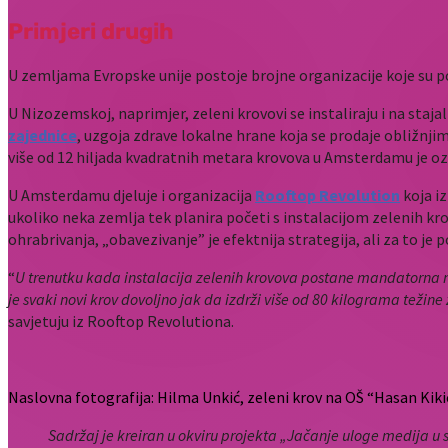
Primjeri drugih
U zemljama Evropske unije postoje brojne organizacije koje su p
U Nizozemskoj, naprimjer, zeleni krovovi se instaliraju i na stajal
zajednice
, uzgoja zdrave lokalne hrane koja se prodaje obližnji
više od 12 hiljada kvadratnih metara krovova u Amsterdamu je o
U Amsterdamu djeluje i organizacija
Rooftop Revolution
koja iz
ukoliko neka zemlja tek planira početi s instalacijom zelenih kro
ohrabrivanja, „obavezivanje” je efektnija strategija, ali za to je 
“
U trenutku kada instalacija zelenih krovova postane mandatorna n
je svaki novi krov dovoljno jak da izdrži više od 80 kilograma težin
savjetuju iz Rooftop Revolutiona.
Naslovna fotografija: Hilma Unkić, zeleni krov na OŠ “Hasan Kiki
Sadržaj je kreiran u okviru projekta „Jačanje uloge medija 