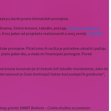
epta u borbi protiv klimatskih promjena.
inama. Zeleni krovovi, također, postaju
mjesto okupljanja
. Kroz jedan od projekata realizovanih u ovoj zemlji
“Resilio”
tske promjene. Pitali smo ih na šta je potrebno obratiti pažnju
i plate jedan dio, a vlada im finansijski pomogne. Pored
st krovne konstrukcije bi trebala biti također mandatorna, tako da
t nosivosti je često limitirajući faktor kod postojećih građevina
”,
alnog granta SMART Balkans – Civilno društvo za povezan