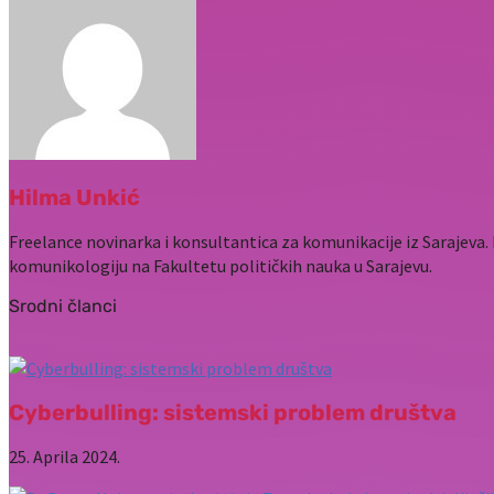
Hilma Unkić
Freelance novinarka i konsultantica za komunikacije iz Sarajeva
komunikologiju na Fakultetu političkih nauka u Sarajevu.
Srodni članci
Cyberbulling: sistemski problem društva
25. Aprila 2024.