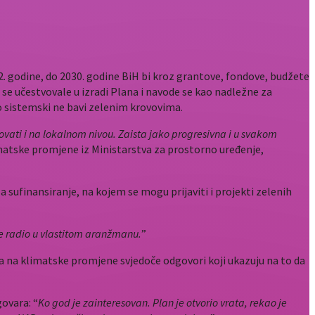
022. godine, do 2030. godine BiH bi kroz grantove, fondove, budžete
e se učestvovale u izradi Plana i navode se kao nadležne za
ko sistemski ne bavi zelenim krovovima.
izovati i na lokalnom nivou. Zaista jako progresivna i u svakom
limatske promjene iz Ministarstva za prostorno uređenje,
 sufinansiranje, na kojem se mogu prijaviti i projekti zelenih
je radio u vlastitom aranžmanu.
”
ja na klimatske promjene svjedoče odgovori koji ukazuju na to da
govara: “
Ko god je zainteresovan. Plan je otvorio vrata, rekao je