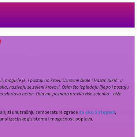
e
i, moguće je, i postoji na krovu Osnovne škole “Hasan Kikić” u
, nazivaju se zeleni krovovi. Osim što izgledaju lijepo i postaju
reovladava beton. Odavno poznato pravilo više zelenila – niža
manjiti unutrašnju temperature zgrade
za oko 5 stepeni
,
kanalizacijskog sistema i mogućnost poplava.