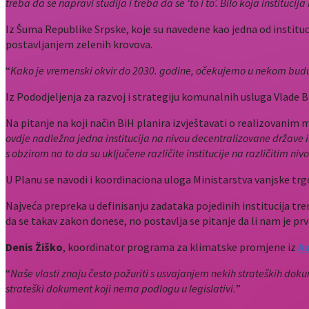
treba da se napravi studija i treba da se ‘to i to’. Bilo koja instit
Iz Šuma Republike Srpske, koje su navedene kao jedna od institucij
postavljanjem zelenih krovova.
“
Kako je vremenski okvir do 2030. godine, očekujemo u nekom budućem
Iz Pododjeljenja za razvoj i strategiju komunalnih usluga Vlade Br
Na pitanje na koji način BiH planira izvještavati o realizovani
ovdje nadležna jedna institucija na nivou decentralizovane države i
s obzirom na to da su uključene različite institucije na različitim nivo
U Planu se navodi i koordinaciona uloga Ministarstva vanjske trgo
Najveća prepreka u definisanju zadataka pojedinih institucija 
da se takav zakon donese, no postavlja se pitanje da li nam je p
Denis Žiško
, koordinator programa za klimatske promjene iz
Aa
“
Naše vlasti znaju često požuriti s usvajanjem nekih strateških dokum
strateški dokument koji nema podlogu u legislativi.
”