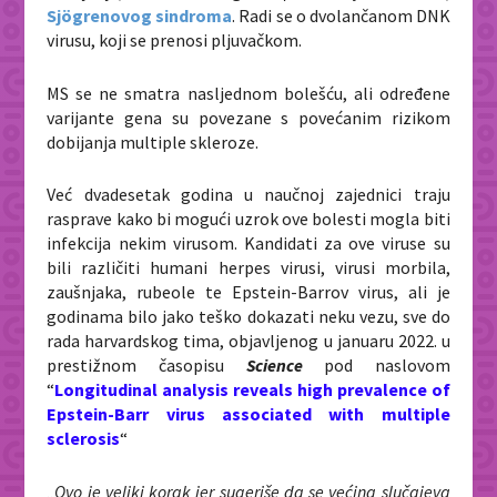
Sjögrenovog sindroma
. Radi se o dvolančanom DNK
virusu, koji se prenosi pljuvačkom.
MS se ne smatra nasljednom bolešću, ali određene
varijante gena su povezane s povećanim rizikom
dobijanja multiple skleroze.
Već dvadesetak godina u naučnoj zajednici traju
rasprave kako bi mogući uzrok ove bolesti mogla biti
infekcija nekim virusom. Kandidati za ove viruse su
bili različiti humani herpes virusi, virusi morbila,
zaušnjaka, rubeole te Epstein-Barrov virus, ali je
godinama bilo jako teško dokazati neku vezu, sve do
rada harvardskog tima, objavljenog u januaru 2022. u
prestižnom časopisu
Science
pod naslovom
“
Longitudinal analysis reveals high prevalence of
Epstein-Barr virus associated with multiple
sclerosis
“
„
Ovo je veliki korak jer sugeriše da se većina slučajeva