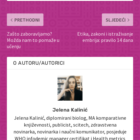
PRETHODNI
SLJEDEĆI
Zašto zaboravljamo?
Etika, zakoni i istraživanje
Možda nam to pomaže u
embrija: pravilo 14 dana
učenju
O AUTORU/AUTORICI
Jelena Kalinić
Jelena Kalinić, diplomirani biolog, MA komparativne
književnosti, publicist, scitech, zdravstvena
novinarka, novinarka i naučni komunikator, posjeduje
WHO infodemic manager certifikat i Health metrics