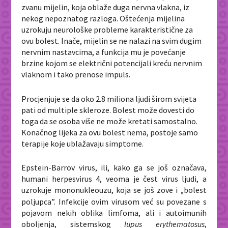
zvanu mijelin, koja oblaže duga nervna vlakna, iz
nekog nepoznatog razloga. Oštećenja mijelina
uzrokuju neurološke probleme karakteristične za
ovu bolest. Inače, mijelin se ne nalazi na svim dugim
nervnim nastavcima, a funkcija mu je povećanje
brzine kojom se električni potencijali kreću nervnim
vlaknom i tako prenose impuls.
Procjenjuje se da oko 2.8 miliona ljudi širom svijeta
pati od multiple skleroze. Bolest može dovesti do
toga da se osoba više ne može kretati samostalno.
Konačnog lijeka za ovu bolest nema, postoje samo
terapije koje ublažavaju simptome.
Epstein-Barrov virus, ili, kako ga se još označava,
humani herpesvirus 4, veoma je čest virus ljudi, a
uzrokuje mononukleouzu, koja se još zove i
bolest
„
poljupca”. Infekcije ovim virusom već su povezane s
pojavom nekih oblika limfoma, ali i autoimunih
oboljenja, sistemskog
lupus erythematosus
,