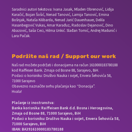
Saradnici autori tekstova: Ivana Jasak, Mladen Obrenović, Lidija
Karačić, Bojan Šošić, Nenad Tanović, Lamija Tanović, Emina
Bošnjak, Nataša Kilibarda, Nenad Jarić Dauenhauer, Delila
Hasanbegović Vukas, Amar Karađuz, Radoslav Dejanović, Dino
Abazović, Saša Ceci, Hilma Unkić. Slađan Tomić, Andrej Madunić i
Lara Pačak.
Podržite naš rad / Support our work
Naš rad možete podržati i donacijama na račun
1610000183780188
kod Raiffesen Bank. Zmaja od Bosne 88, Sarajevo, BiH.
Podaci o korisniku: Društvo Nauka i svijet, Envera Šehovića 58,
71000 Sarajevo
Obavezno naznačite svrhu plaćanja kao “Donacija”.
Hvala!
Plaćanje iz inostranstva:
Banka korisnika: Raiffeisen Bank d.d. Bosna i Hercegovina,
Zmaja od Bosne 88, 71000 Sarajevo, BiH
Podaci o korisniku: Društvo Nauka i svijet, Envera Šehovića 58,
71000 Sarajevo, BiH
IBAN: BA391610000183780188