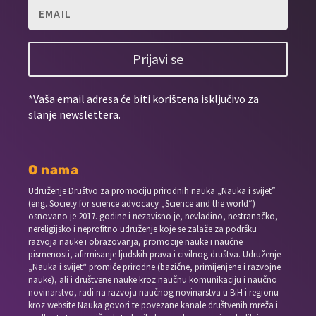
Prijavi se
*Vaša email adresa će biti korištena isključivo za
slanje newslettera.
O nama
Udruženje Društvo za promociju prirodnih nauka „Nauka i svijet”
(eng. Society for science advocacy „Science and the world“)
osnovano je 2017. godine i nezavisno je, nevladino, nestranačko,
nereligijsko i neprofitno udruženje koje se zalaže za podršku
razvoja nauke i obrazovanja, promocije nauke i naučne
pismenosti, afirmisanje ljudskih prava i civilnog društva. Udruženje
„Nauka i svijet“ promiče prirodne (bazične, primijenjene i razvojne
nauke), ali i društvene nauke kroz naučnu komunikaciju i naučno
novinarstvo, radi na razvoju naučnog novinarstva u BiH i regionu
kroz website Nauka govori te povezane kanale društvenih mreža i