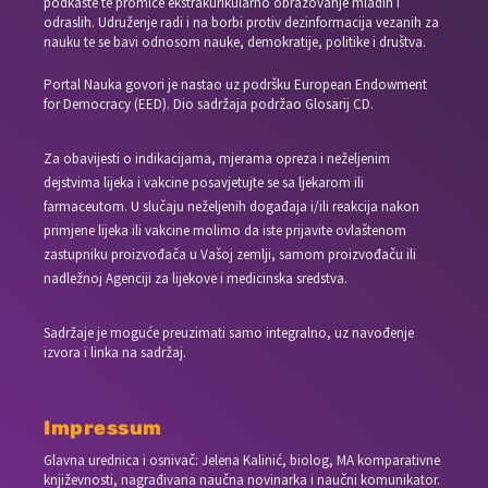
podkaste te promiče ekstrakurikularno obrazovanje mladih i
odraslih. Udruženje radi i na borbi protiv dezinformacija vezanih za
nauku te se bavi odnosom nauke, demokratije, politike i društva.
Portal Nauka govori je nastao uz podršku European Endowment
for Democracy (EED). Dio sadržaja podržao Glosarij CD.
Za obavijesti o indikacijama, mjerama opreza i neželjenim
dejstvima lijeka i vakcine posavjetujte se sa ljekarom ili
farmaceutom. U slučaju neželjenih događaja i/ili reakcija nakon
primjene lijeka ili vakcine molimo da iste prijavite ovlaštenom
zastupniku proizvođača u Vašoj zemlji, samom proizvođaču ili
nadležnoj Agenciji za lijekove i medicinska sredstva.
Sadržaje je moguće preuzimati samo integralno, uz navođenje
izvora i linka na sadržaj.
Impressum
Glavna urednica i osnivač: Jelena Kalinić, biolog, MA komparativne
književnosti, nagrađivana naučna novinarka i naučni komunikator.