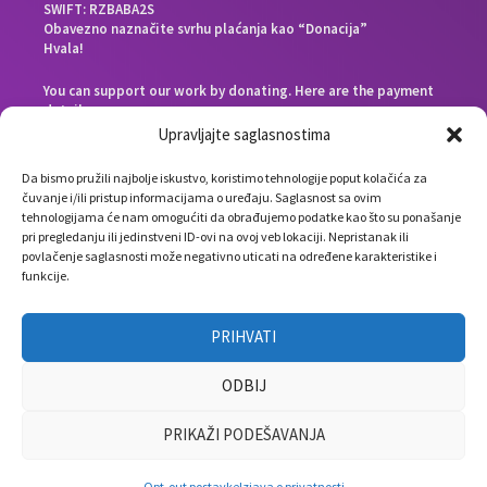
SWIFT: RZBABA2S
Obavezno naznačite svrhu plaćanja kao “Donacija”
Hvala!
You can support our work by donating. Here are the payment
details:
Beneficiary bank: Raiffeisen Bank d.d. Bosna i Hercegovina,
Upravljajte saglasnostima
Zmaja od Bosne 88, 71000 Sarajevo, Bosnia and Herzegovina
End beneficiary: Društvo Nauka i svijet, Envera Šehovića 58,
Da bismo pružili najbolje iskustvo, koristimo tehnologije poput kolačića za
71000 Sarajevo, Bosnia and Herzegovina
čuvanje i/ili pristup informacijama o uređaju. Saglasnost sa ovim
IBAN: BA391610000183780188
tehnologijama će nam omogućiti da obrađujemo podatke kao što su ponašanje
SWIFT: RZBABA2S
pri pregledanju ili jedinstveni ID-ovi na ovoj veb lokaciji. Nepristanak ili
Please note the payment purpose as “Donation”
povlačenje saglasnosti može negativno uticati na određene karakteristike i
Thank you!
funkcije.
PRIHVATI
ODBIJ
PRIKAŽI PODEŠAVANJA
info(at)naukagovori.ba
Autorska prava © 2026 Nauka govori
Opt-out postavke
Izjava o privatnosti