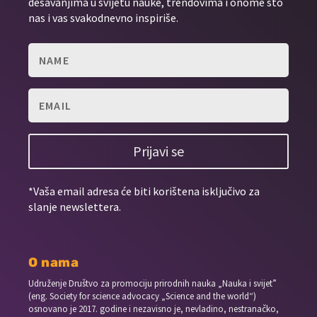
dešavanjima u svijetu nauke, trendovima i onome što
nas i vas svakodnevno inspiriše.
Prijavi se
*Vaša email adresa će biti korištena isključivo za
slanje newslettera.
O nama
Udruženje Društvo za promociju prirodnih nauka „Nauka i svijet”
(eng. Society for science advocacy „Science and the world“)
osnovano je 2017. godine i nezavisno je, nevladino, nestranačko,