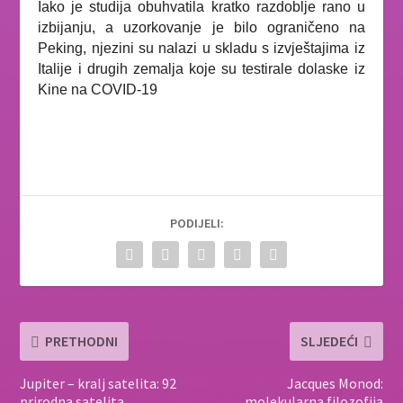
Iako je studija obuhvatila kratko razdoblje rano u
izbijanju, a uzorkovanje je bilo ograničeno na
Peking, njezini su nalazi u skladu s izvještajima iz
Italije i drugih zemalja koje su testirale dolaske iz
Kine na COVID-19
PODIJELI:
PRETHODNI
SLJEDEĆI
Jupiter – kralj satelita: 92
Jacques Monod:
prirodna satelita
molekularna filozofija