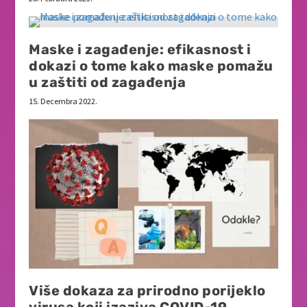
Maske i zagađenje: efikasnost i
dokazi o tome kako maske pomažu
u zaštiti od zagađenja
15. Decembra 2022.
Više dokaza za prirodno porijeklo
virusa koji izaziva COVID-19