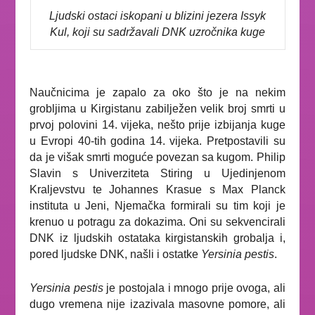
Ljudski ostaci iskopani u blizini jezera Issyk
Kul, koji su sadržavali DNK uzročnika kuge
Naučnicima je zapalo za oko što je na nekim
grobljima u Kirgistanu zabilježen velik broj smrti u
prvoj polovini 14. vijeka, nešto prije izbijanja kuge
u Evropi 40-tih godina 14. vijeka. Pretpostavili su
da je višak smrti moguće povezan sa kugom. Philip
Slavin s Univerziteta Stiring u Ujedinjenom
Kraljevstvu te Johannes Krasue s Max Planck
instituta u Jeni, Njemačka formirali su tim koji je
krenuo u potragu za dokazima. Oni su sekvencirali
DNK iz ljudskih ostataka kirgistanskih grobalja i,
pored ljudske DNK, našli i ostatke
Yersinia pestis
.
Yersinia pestis
je postojala i mnogo prije ovoga, ali
dugo vremena nije izazivala masovne pomore, ali