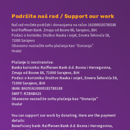
Podržite naš rad / Support our work
Naš rad možete podržati i donacijama na račun
1610000183780188
kod Raiffesen Bank. Zmaja od Bosne 88, Sarajevo, BiH.
Podaci o korisniku: Društvo Nauka i svijet, Envera Šehovića 58,
71000 Sarajevo
Obavezno naznačite svrhu plaćanja kao “Donacija”.
Hvala!
Plaćanje iz inostranstva:
Banka korisnika: Raiffeisen Bank d.d. Bosna i Hercegovina,
Zmaja od Bosne 88, 71000 Sarajevo, BiH
Podaci o korisniku: Društvo Nauka i svijet, Envera Šehovića 58,
71000 Sarajevo, BiH
IBAN: BA391610000183780188
SWIFT: RZBABA2S
Obavezno naznačite svrhu plaćanja kao “Donacija”
Hvala!
You can support our work by donating. Here are the payment
details:
Beneficiary bank: Raiffeisen Bank d.d. Bosna i Hercegovina,