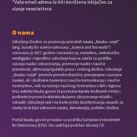
*Vaša email adresa će biti korištena isključivo za
slanje newslettera.
O nama
Udruženje Društvo za promociju prirodnih nauka „Nauka i svijet”
(eng. Society for science advocacy „Science and the world“)
osnovano je 2017. godine i nezavisno je, nevladino, nestranačko,
nereligijsko i neprofitno udruženje koje se zalaže za podršku
razvoja nauke i obrazovanja, promocije nauke i naučne
pismenosti, afirmisanje ljudskih prava i civilnog društva. Udruženje
„Nauka i svijet“ promiče prirodne (bazične, primijenjene i razvojne
nauke), ali i društvene nauke kroz naučnu komunikaciju i naučno
novinarstvo, radi na razvoju naučnog novinarstva u BiH i regionu
kroz website Nauka govori te povezane kanale društvenih mreža i
podkaste te promiče ekstrakurikularno obrazovanje mladih i
odraslih. Udruženje radi i na borbi protiv dezinformacija vezanih za
nauku te se bavi odnosom nauke, demokratije, politike i društva.
Portal Nauka govori je nastao uz podršku European Endowment
for Democracy (EED). Dio sadržaja podržao Glosarij CD.