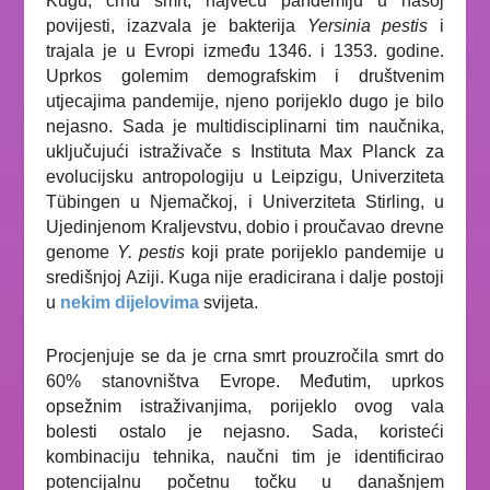
Kugu, crnu smrt, najveću pandemiju u našoj
povijesti, izazvala je bakterija
Yersinia pestis
i
trajala je u Evropi između 1346. i 1353. godine.
Uprkos golemim demografskim i društvenim
utjecajima pandemije, njeno porijeklo dugo je bilo
nejasno. Sada je multidisciplinarni tim naučnika,
uključujući istraživače s Instituta Max Planck za
evolucijsku antropologiju u Leipzigu, Univerziteta
Tübingen u Njemačkoj, i Univerziteta Stirling, u
Ujedinjenom Kraljevstvu, dobio i proučavao drevne
genome
Y. pestis
koji prate porijeklo pandemije u
središnjoj Aziji. Kuga nije eradicirana i dalje postoji
u
nekim dijelovima
svijeta.
Procjenjuje se da je crna smrt prouzročila smrt do
60% stanovništva Evrope. Međutim, uprkos
opsežnim istraživanjima, porijeklo ovog vala
bolesti ostalo je nejasno. Sada, koristeći
kombinaciju tehnika, naučni tim je identificirao
potencijalnu početnu točku u današnjem