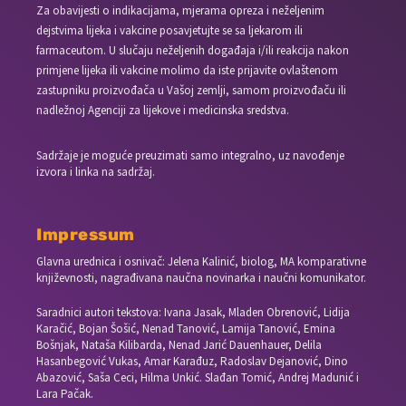
Za obavijesti o indikacijama, mjerama opreza i neželjenim
dejstvima lijeka i vakcine posavjetujte se sa ljekarom ili
farmaceutom. U slučaju neželjenih događaja i/ili reakcija nakon
primjene lijeka ili vakcine molimo da iste prijavite ovlaštenom
zastupniku proizvođača u Vašoj zemlji, samom proizvođaču ili
nadležnoj Agenciji za lijekove i medicinska sredstva.
Sadržaje je moguće preuzimati samo integralno, uz navođenje
izvora i linka na sadržaj.
Impressum
Glavna urednica i osnivač: Jelena Kalinić, biolog, MA komparativne
književnosti, nagrađivana naučna novinarka i naučni komunikator.
Saradnici autori tekstova: Ivana Jasak, Mladen Obrenović, Lidija
Karačić, Bojan Šošić, Nenad Tanović, Lamija Tanović, Emina
Bošnjak, Nataša Kilibarda, Nenad Jarić Dauenhauer, Delila
Hasanbegović Vukas, Amar Karađuz, Radoslav Dejanović, Dino
Abazović, Saša Ceci, Hilma Unkić. Slađan Tomić, Andrej Madunić i
Lara Pačak.