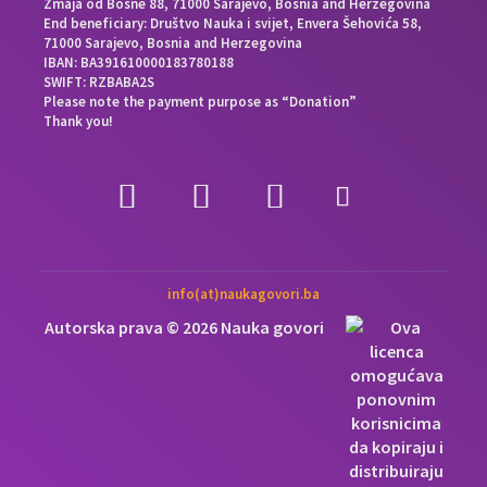
Zmaja od Bosne 88, 71000 Sarajevo, Bosnia and Herzegovina
End beneficiary: Društvo Nauka i svijet, Envera Šehovića 58,
71000 Sarajevo, Bosnia and Herzegovina
IBAN: BA391610000183780188
SWIFT: RZBABA2S
Please note the payment purpose as “Donation”
Thank you!
info(at)naukagovori.ba
Autorska prava © 2026 Nauka govori