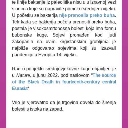
te linije bakterije iz paleolitika nisu u u izravnoj vezi
s onima koje su napravile pomor u srednjem vijeku.
U početku se bakterija
nije prenosila preko buha
.
Tek kada se bakterija počela prenositi preko buha,
postala je visokosmrtonosna bolest, koja ima formu
bubonske kuge. Sojevi pronađeni kod ljudi
zakopanih na ovim kirgistanskim grobljima je
najbliže odgovarao sojevima koji su izazvali
pandemiju u Evropi u 14. vijeku.
Rad o porijeklu srednjovjekovne kuge objavljen je
u
Nature
, u junu 2022. pod naslovom “
The source
of the Black Death in fourteenth-century central
Eurasia
“
Vrlo je vjerovatno da je trgovina dovela do širenja
bolesti s istoka na zapad.