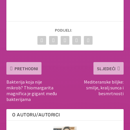
PODIJELI:
PRETHODNI
SLJEDEĆI
Bakterija koja nije
Mediteranske biljke:
mikrob? Thiomargarita
smilje, kralj sunca i
magnifica je gigant među
besmrtnosti
bakterijama
O AUTORU/AUTORICI