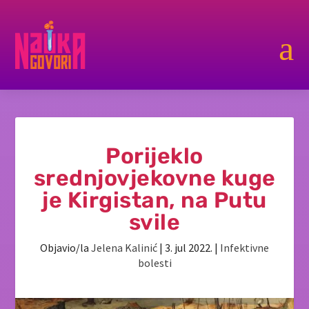
a
Porijeklo
srednjovjekovne kuge
je Kirgistan, na Putu
svile
Objavio/la
Jelena Kalinić
|
3. jul 2022.
|
Infektivne
bolesti