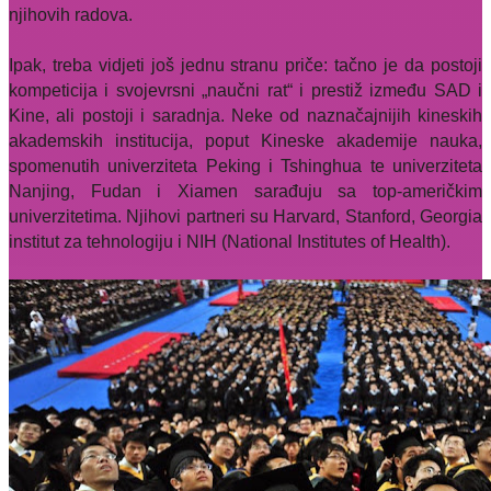
njihovih radova.
Ipak, treba vidjeti još jednu stranu priče: tačno je da postoji
kompeticija i svojevrsni „naučni rat“ i prestiž između SAD i
Kine, ali postoji i saradnja. Neke od naznačajnijih kineskih
akademskih institucija, poput Kineske akademije nauka,
spomenutih univerziteta Peking i Tshinghua te univerziteta
Nanjing, Fudan i Xiamen sarađuju sa top-američkim
univerzitetima. Njihovi partneri su Harvard, Stanford, Georgia
institut za tehnologiju i NIH (National Institutes of Health).