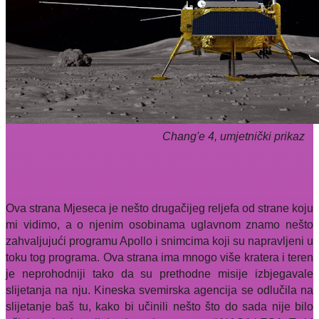
Chang'e 4, umjetnički prikaz
Ova strana Mjeseca je nešto drugačijeg reljefa od strane koju
mi vidimo, a o njenim osobinama uglavnom znamo nešto
zahvaljujući programu Apollo i snimcima koji su napravljeni u
toku tog programa. Ova strana ima mnogo više kratera i teren
je neprohodniji tako da su prethodne misije izbjegavale
slijetanja na nju. Kineska svemirska agencija se odlučila na
slijetanje baš tu, kako bi učinili nešto što do sada nije bilo