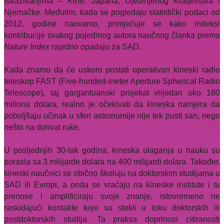
istraživanjima – Kine, Japana, Ujedinjenog Kraljevstva i
Njemačke. Međutim, kada se pogledaju statistički podaci od
2012. godine naovamo, primjećuje se kako indeksi
kontribucije svakog pojedinog autora naučnog članka prema
Nature Index
rapidno opadaju za SAD.
Kada znamo da će uskoro postati operativan kineski radio
teleskop FAST (Five-hunded-meter Aperture Spherical Radio
Telescope), taj gargantuanski projekat vrijedan oko 180
miliona dolara, realno je očekivati da kineska namjera da
poboljšaju učinak u sferi astronomije nije tek pusti san, nego
nešto na dohvat ruke.
U posljednjih 30-tak godina, kineska ulaganja u nauku su
porasla sa 3 milijarde dolara na 400 milijardi dolara. Također,
kineski naučnici se obično školuju na doktorskim studijama u
SAD ili Evropi, a onda se vraćaju na kineske institute i tu
prenose i amplificiraju svoje znanje, istovremeno ne
raskidajući kontakte koje su stekli u toku doktorskih ili
postdoktorskih studija. Ta praksa doprinosi citiranosti