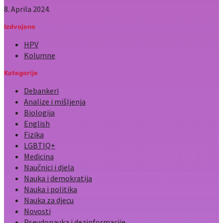
8. Aprila 2024.
Izdvojeno
HPV
Kolumne
Kategorije
Debankeri
Analize i mišljenja
Biologija
English
Fizika
LGBTIQ+
Medicina
Naučnici i djela
Nauka i demokratija
Nauka i politika
Nauka za djecu
Novosti
Pseudonauka i dezinformacije