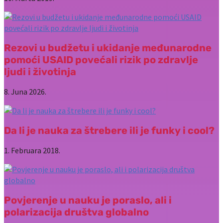
Rezovi u budžetu i ukidanje međunarodne
pomoći USAID povećali rizik po zdravlje
ljudi i životinja
8. Juna 2026.
Da li je nauka za štrebere ili je funky i cool?
1. Februara 2018.
Povjerenje u nauku je poraslo, ali i
polarizacija društva globalno