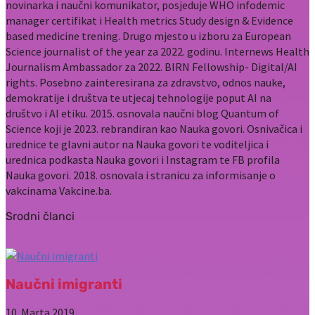
novinarka i naučni komunikator, posjeduje WHO infodemic
manager certifikat i Health metrics Study design & Evidence
based medicine trening. Drugo mjesto u izboru za European
Science journalist of the year za 2022. godinu. Internews Health
Journalism Ambassador za 2022. BIRN Fellowship- Digital/AI
rights. Posebno zainteresirana za zdravstvo, odnos nauke,
demokratije i društva te utjecaj tehnologije poput AI na
društvo i AI etiku. 2015. osnovala naučni blog Quantum of
Science koji je 2023. rebrandiran kao Nauka govori. Osnivačica i
urednice te glavni autor na Nauka govori te voditeljica i
urednica podkasta Nauka govori i Instagram te FB profila
Nauka govori. 2018. osnovala i stranicu za informisanje o
vakcinama Vakcine.ba.
Srodni članci
Naučni imigranti
10. Marta 2019.