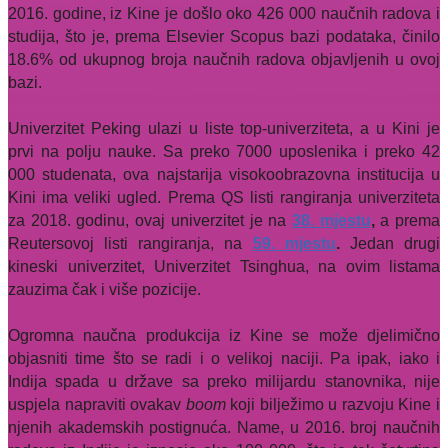
2016. godine, iz Kine je došlo oko 426 000 naučnih radova i
studija, što je, prema Elsevier Scopus bazi podataka, činilo
18.6% od ukupnog broja naučnih radova objavljenih u ovoj
bazi.
Univerzitet Peking ulazi u liste top-univerziteta, a u Kini je
prvi na polju nauke. Sa preko 7000 uposlenika i preko 42
000 studenata, ova najstarija visokoobrazovna institucija u
Kini ima veliki ugled. Prema QS listi rangiranja univerziteta
za 2018. godinu, ovaj univerzitet je na
38. mjestu
,
a prema
Reutersovoj listi rangiranja, na
59. mjestu
.
Jedan drugi
kineski univerzitet, Univerzitet Tsinghua, na ovim listama
zauzima čak i više pozicije.
Ogromna naučna produkcija iz Kine se može djelimično
objasniti time što se radi i o velikoj naciji. Pa ipak, iako i
Indija spada u države sa preko milijardu stanovnika, nije
uspjela napraviti ovakav
boom
koji bilježimo u razvoju Kine i
njenih akademskih postignuća. Name, u 2016. broj naučnih