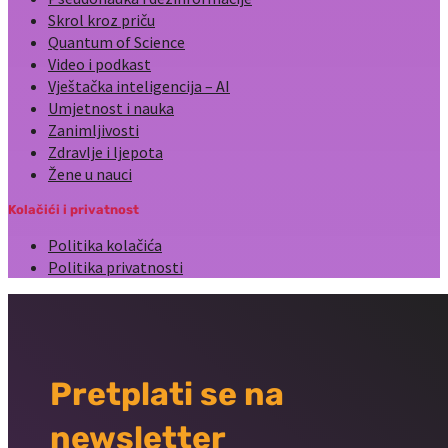
Skrol kroz priču
Quantum of Science
Video i podkast
Vještačka inteligencija – AI
Umjetnost i nauka
Zanimljivosti
Zdravlje i ljepota
Žene u nauci
Kolačići i privatnost
Politika kolačića
Politika privatnosti
Pretplati se na
newsletter