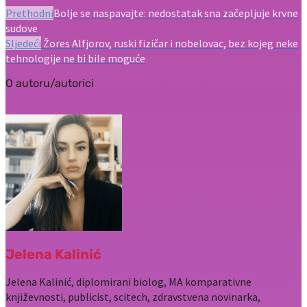
Prethodni
Bolje se naspavajte: nedostatak sna začepljuje krvne
sudove
Sljedeći
Žores Alfjorov, ruski fizičar i nobelovac, bez kojeg neke
tehnologije ne bi bile moguće
O autoru/autorici
Jelena Kalinić
Jelena Kalinić, diplomirani biolog, MA komparativne
književnosti, publicist, scitech, zdravstvena novinarka,