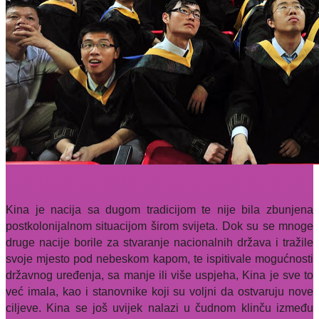
Kina je nacija sa dugom tradicijom te nije bila zbunjena
postkolonijalnom situacijom širom svijeta. Dok su se mnoge
druge nacije borile za stvaranje nacionalnih država i tražile
svoje mjesto pod nebeskom kapom, te ispitivale mogućnosti
državnog uređenja, sa manje ili više uspjeha, Kina je sve to
već imala, kao i stanovnike koji su voljni da ostvaruju nove
ciljeve. Kina se još uvijek nalazi u čudnom klinču između