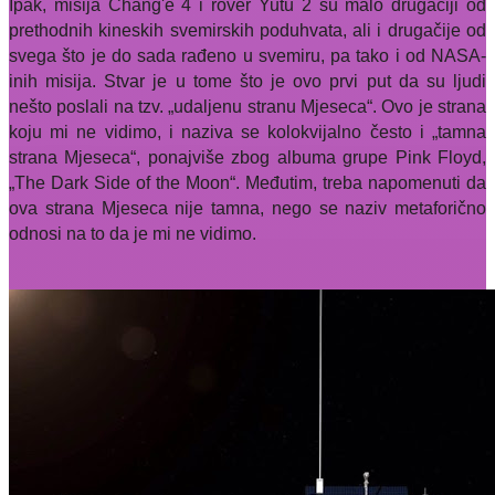
Ipak, misija Chang'e 4 i rover Yutu 2 su malo drugačiji od
prethodnih kineskih svemirskih poduhvata, ali i drugačije od
svega što je do sada rađeno u svemiru, pa tako i od NASA-
inih misija. Stvar je u tome što je ovo prvi put da su ljudi
nešto poslali na tzv. „udaljenu stranu Mjeseca“. Ovo je strana
koju mi ne vidimo, i naziva se kolokvijalno često i „tamna
strana Mjeseca“, ponajviše zbog albuma grupe Pink Floyd,
„The Dark Side of the Moon“. Međutim, treba napomenuti da
ova strana Mjeseca nije tamna, nego se naziv metaforično
odnosi na to da je mi ne vidimo.