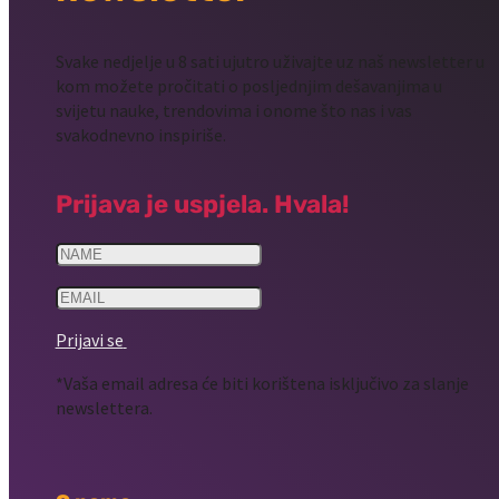
Svake nedjelje u 8 sati ujutro uživajte uz naš newsletter u
kom možete pročitati o posljednjim dešavanjima u
svijetu nauke, trendovima i onome što nas i vas
svakodnevno inspiriše.
Prijava je uspjela. Hvala!
Prijavi se
*Vaša email adresa će biti korištena isključivo za slanje
newslettera.