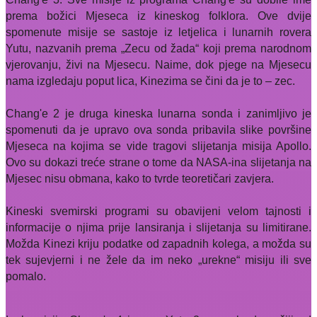
prema božici Mjeseca iz kineskog folklora. Ove dvije
spomenute misije se sastoje iz letjelica i lunarnih rovera
Yutu, nazvanih prema „Zecu od žada“ koji prema narodnom
vjerovanju, živi na Mjesecu. Naime, dok pjege na Mjesecu
nama izgledaju poput lica, Kinezima se čini da je to – zec.
Chang'e 2 je druga kineska lunarna sonda i zanimljivo je
spomenuti da je upravo ova sonda pribavila slike površine
Mjeseca na kojima se vide tragovi slijetanja misija Apollo.
Ovo su dokazi treće strane o tome da NASA-ina slijetanja na
Mjesec nisu obmana, kako to tvrde teoretičari zavjera.
Kineski svemirski programi su obavijeni velom tajnosti i
informacije o njima prije lansiranja i slijetanja su limitirane.
Možda Kinezi kriju podatke od zapadnih kolega, a možda su
tek sujevjerni i ne žele da im neko „urekne“ misiju ili sve
pomalo.