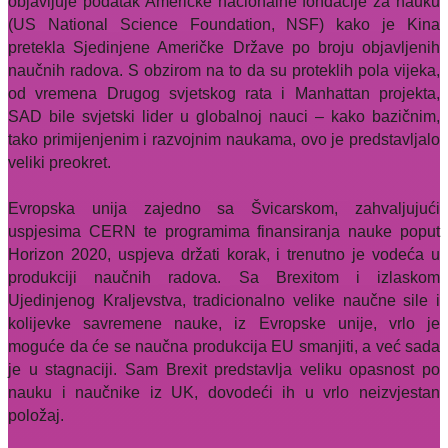
objavljuje podatak Američke nacionalne fondacije za nauku
(US National Science Foundation, NSF) kako je Kina
pretekla Sjedinjene Američke Države po broju objavljenih
naučnih radova. S obzirom na to da su proteklih pola vijeka,
od vremena Drugog svjetskog rata i Manhattan projekta,
SAD bile svjetski lider u globalnoj nauci – kako bazičnim,
tako primijenjenim i razvojnim naukama, ovo je predstavljalo
veliki preokret.
Evropska unija zajedno sa Švicarskom, zahvaljujući
uspjesima CERN te programima finansiranja nauke poput
Horizon 2020, uspjeva držati korak, i trenutno je vodeća u
produkciji naučnih radova. Sa Brexitom i izlaskom
Ujedinjenog Kraljevstva, tradicionalno velike naučne sile i
kolijevke savremene nauke, iz Evropske unije, vrlo je
moguće da će se naučna produkcija EU smanjiti, a već sada
je u stagnaciji. Sam Brexit predstavlja veliku opasnost po
nauku i naučnike iz UK, dovodeći ih u vrlo neizvjestan
položaj.