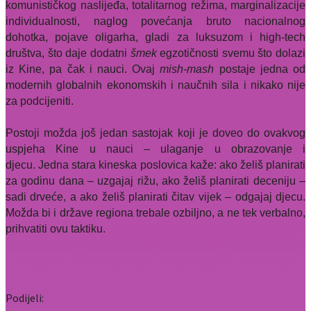
komunističkog naslijeđa, totalitarnog režima, marginalizacije
individualnosti, naglog povećanja bruto nacionalnog
dohotka, pojave oligarha, gladi za luksuzom i high-tech
društva, što daje dodatni
šmek
egzotičnosti svemu što dolazi
iz Kine, pa čak i nauci. Ovaj
mish-mash
postaje jedna od
modernih globalnih ekonomskih i naučnih sila i nikako nije
za podcijeniti.
Postoji možda još jedan sastojak koji je doveo do ovakvog
uspjeha Kine u nauci – ulaganje u obrazovanje i
djecu.
Jedna stara kineska poslovica kaže: ako želiš planirati
za godinu dana – uzgajaj rižu, ako želiš planirati deceniju –
sadi drveće, a ako želiš planirati čitav vijek – odgajaj djecu.
Možda bi i države regiona trebale ozbiljno, a ne tek verbalno,
prihvatiti ovu taktiku.
Podijeli: