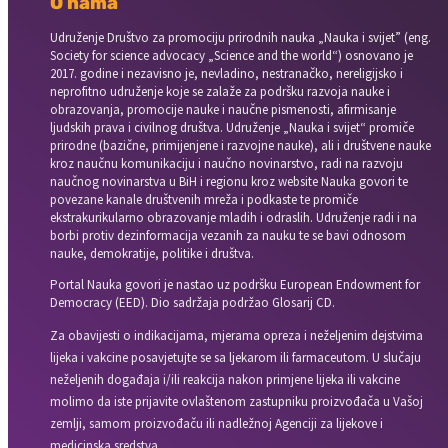
O nama
Udruženje Društvo za promociju prirodnih nauka „Nauka i svijet” (eng.
Society for science advocacy „Science and the world“) osnovano je
2017. godine i nezavisno je, nevladino, nestranačko, nereligijsko i
neprofitno udruženje koje se zalaže za podršku razvoja nauke i
obrazovanja, promocije nauke i naučne pismenosti, afirmisanje
ljudskih prava i civilnog društva. Udruženje „Nauka i svijet“ promiče
prirodne (bazične, primijenjene i razvojne nauke), ali i društvene nauke
kroz naučnu komunikaciju i naučno novinarstvo, radi na razvoju
naučnog novinarstva u BiH i regionu kroz website Nauka govori te
povezane kanale društvenih mreža i podkaste te promiče
ekstrakurikularno obrazovanje mladih i odraslih. Udruženje radi i na
borbi protiv dezinformacija vezanih za nauku te se bavi odnosom
nauke, demokratije, politike i društva.
Portal Nauka govori je nastao uz podršku European Endowment for
Democracy (EED). Dio sadržaja podržao Glosarij CD.
Za obavijesti o indikacijama, mjerama opreza i neželjenim dejstvima
lijeka i vakcine posavjetujte se sa ljekarom ili farmaceutom. U slučaju
neželjenih događaja i/ili reakcija nakon primjene lijeka ili vakcine
molimo da iste prijavite ovlaštenom zastupniku proizvođača u Vašoj
zemlji, samom proizvođaču ili nadležnoj Agenciji za lijekove i
medicinska sredstva.