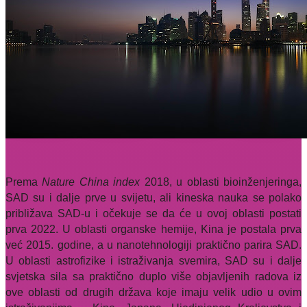
Prema
Nature China index
2018, u oblasti bioinženjeringa,
SAD su i dalje prve u svijetu, ali kineska nauka se polako
približava SAD-u i očekuje se da će u ovoj oblasti postati
prva 2022. U oblasti organske hemije, Kina je postala prva
već 2015. godine, a u nanotehnologiji praktično parira SAD.
U oblasti astrofizike i istraživanja svemira, SAD su i dalje
svjetska sila sa praktično duplo više objavljenih radova iz
ove oblasti od drugih država koje imaju velik udio u ovim