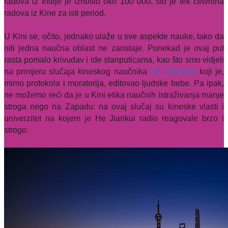
radova iz Indije je iznosio oko 100 000, što je tek četvrtina
radova iz Kine za isti period.
U Kini se, očito, jednako ulaže u sve aspekte nauke, tako da
niti jedna naučna oblast ne zaostaje. Ponekad je ovaj put
rasta pomalo krivudav i ide stanputicama, kao što smo vidjeli
na primjeru slučaja kineskog naučnika
He
Jiankuia
koji je,
mimo protokola i moratorija, editovao ljudske bebe. Pa ipak,
ne možemo reći da je u Kini etika naučnih istraživanja manje
stroga nego na Zapadu: na ovaj slučaj su kineske vlasti i
univerzitet na kojem je He Jiankui radio reagovale brzo i
strogo.