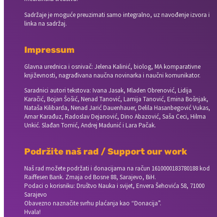
Sadržaje je moguće preuzimati samo integralno, uz navođenje izvora i
linka na sadržaj.
Impressum
Glavna urednica i osnivač: Jelena Kalinić, biolog, MA komparativne
književnosti, nagrađivana naučna novinarka i naučni komunikator.
Saradnici autori tekstova: Ivana Jasak, Mladen Obrenović, Lidija
Karačić, Bojan Šošić, Nenad Tanović, Lamija Tanović, Emina Bošnjak,
Nataša Kilibarda, Nenad Jarić Dauenhauer, Delila Hasanbegović Vukas,
Amar Karađuz, Radoslav Dejanović, Dino Abazović, Saša Ceci, Hilma
Unkić. Slađan Tomić, Andrej Madunić i Lara Pačak.
Podržite naš rad / Support our work
Naš rad možete podržati i donacijama na račun
1610000183780188 kod
Raiffesen Bank. Zmaja od Bosne 88, Sarajevo, BiH.
Podaci o korisniku: Društvo Nauka i svijet, Envera Šehovića 58, 71000
Sarajevo
Obavezno naznačite svrhu plaćanja kao “Donacija”.
Hvala!