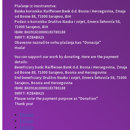
Plaćanje iz inostranstva:
Banka korisnika: Raiffeisen Bank d.d. Bosna i Hercegovina, Zmaja
od Bosne 88, 71000 Sarajevo, BiH
Podaci o korisniku: Društvo Nauka i svijet, Envera Šehovića 58,
71000 Sarajevo, BiH
IBAN: BA391610000183780188
SWIFT: RZBABA2S
Obavezno naznačite svrhu plaćanja kao “Donacija”
Hvala!
You can support our work by donating. Here are the payment
details:
Beneficiary bank: Raiffeisen Bank d.d. Bosna i Hercegovina, Zmaja
od Bosne 88, 71000 Sarajevo, Bosnia and Herzegovina
End beneficiary: Društvo Nauka i svijet, Envera Šehovića 58, 71000
Sarajevo, Bosnia and Herzegovina
IBAN: BA391610000183780188
SWIFT: RZBABA2S
Please note the payment purpose as “Donation”
Thank you!
Follow
Follow
Follow