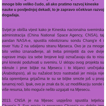
mnoge bilo veliko čudo, ali ako pratimo razvoj kineske
nauke u posljednjoj dekadi, to je zapravo očekivan razvoj
događaja.
Svijet je obišla vijest kako je Kineska nacionalna svemirska
administracija (China National Space Agency, CNSA), taj
pandan NASA-e, spustila robotiziranu sondu Chang'e 4 i
rover Yutu 2 na udaljenu stranu Mjeseca. Ovo je za mnoge
bilo veliko iznanađenje, ali treba primijetiti da ove dvije
naprave imaju iza sebe brojeve koji označavaju da to nisu
prvi kineski poduhvati u svemiru. U sklopu ovog projekta su
niknule i prve biljke na Mjesecu i to klijanci uročnjaka
(
Arabidopsis
), ali su nažalost brzo nastradali jer misija nije
bila opremljena grijačima te su se biljke smrzle još u prvoj
lunarnoj noći. Ipak, ovo je znak da bi, uz modifikaciju sonde i
više resursa, bilo moguće nešto uzgajati na Mjesecu.
2013. CNSA je na Mjesec uspješno spustila letjelicu
Chang'e 3. Sve misije iz programa Chang'e su dobile ime