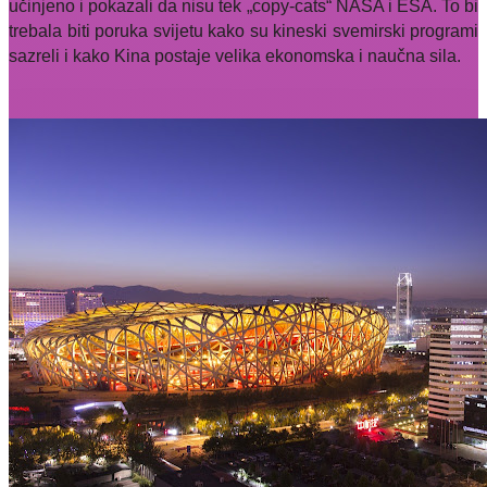
učinjeno i pokazali da nisu tek „copy-cats“ NASA i ESA. To bi
trebala biti poruka svijetu kako su kineski svemirski programi
sazreli i kako Kina postaje velika ekonomska i naučna sila.