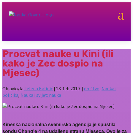
a
Procvat nauke u Kini (ili
kako je Zec dospio na
Mjesec)
Objavio/la
Jelena Kalinić
|
28. feb 2019.
|
društvo
,
Nauka i
politika
,
Nauka i svijet: nauka
Kineska nacionalna svemirska agencija je spustila
sondu Chang'e 4 na udaljenu stranu Mjeseca. Ovo je za