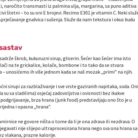
i, naročito transmasti iz palmina ulja, margarina, sa puno aditiva
tivi štetni – to su oni E brojevi. Recimo E301 je vitamin C. Neki služ
sprječavanje grudvica i sušenja. Služe da nam tekstura i okus budu
 sastav
adrže škrob, kukuruzni sirup, glicerin. Šećer kao šećer ima isto
avlači na te grickalice, kolače, bombone i to tako da se stvara
da – unosićemo ih više jednom kada se naš mozak „primi” na njih.
ni sirupi za razblaživanje i sve vrste gaziranih napitaka, soda. On
da su sa sladilima) osjećaj zadovoljstva i ovisnosti bez ikakve
a podgrijavanje, brza hrana (junk food) predstavljaju ono što je u
ijedna i opasna „hrana”.
mirnice ne govore ništa o tome da li je ona zdrava ili nezdrava. O
gavati nije slijepo ultraprocesirana hrana nego sva ona hrana sa
z vlakana, prazne kalorije.