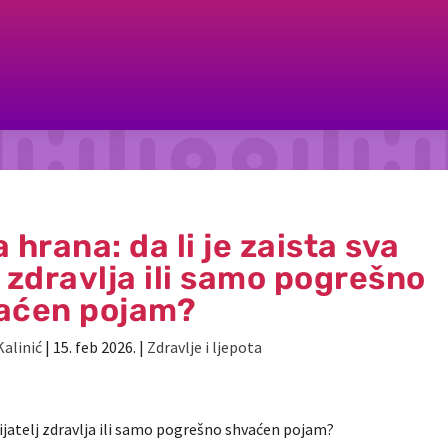
hrana: da li je zaista sva
j zdravlja ili samo pogrešno
aćen pojam?
Kalinić
|
15. feb 2026.
|
Zdravlje i ljepota