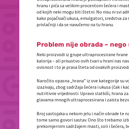
hranu i pića sa velikim procentom šećera i mast
od kojih neki mogu biti štetni. No nisu ni svi adi
kako pojačivači ukusa, emulgatori, sredstva za 
privlačniji i da se navučemo na tu hranu.
Problem nije obrada – nego
Neki proizvodi iz grupe ultraprocesirane hrane s
kalorija – ali prisustvo ovih tvari u hrani nas n
ovisnost i to je prava šteta od ovakvih proizvo
Naročito opasna „hrana” iz ove kategorije su voć
izazivaju, zbog sadržaja šećera i ukusa (čak i ka
nutritivne vrijednosti. Upravo slatkiši, hrana z
glavama mnogih ultraprocesirana i zaista bezvr
Broj sastojaka u nekom jelu i način obrade te na
tome samo govori sastav. Ono što trebamo izbje
prekomjernim sadržajem masti, soli i šećera, be