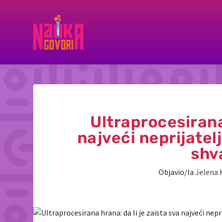
Ultraprocesirana 
najveći neprijatel
shv
Objavio/la
Jelena 