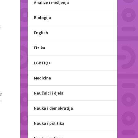
Analize i mišljenja
Biologija
.
English
Fizika
LGBTIQ+
Medicina
Naučnici i djela
e
u
Nauka i demokratija
Nauka i politika