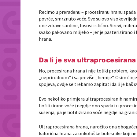
Recimo u prerađenu – procesiranu hranu spada h
povrće, smrznuto voće. Sve su ovo visokovrijed
one zdrave sardine, lososi i slično. Sirevi, mil
svako pakovano mlijeko – jer je pasterizirano i
hrana.
Da li je sva ultraprocesiran
No, procesirana hrana i nije toliki problem, ka
„neprirodnom” i sa previše „hemije”. Osim činje
spojeva, ovdje se trebamo zapitati da li je baš
Evo nekoliko primjera ultraprocesiranih namirn
liofilizirano voće (negdje ono spada i u proces
sušenja, pa je liofilizirano voće negdje na granic
Ultraprocesirana hrana, naročito ona obogaćen
kalorična hrana za onkološke bolesnike koji n