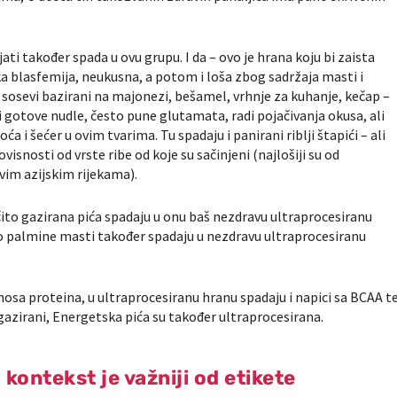
i također spada u ovu grupu. I da – ovo je hrana koju bi zaista
ka blasfemija, neukusna, a potom i loša zbog sadržaja masti i
 i sosevi bazirani na majonezi, bešamel, vrhnje za kuhanje, kečap –
i gotove nudle, često pune glutamata, radi pojačivanja okusa, ali
ća i šećer u ovim tvarima. Tu spadaju i panirani riblji štapići – ali
ovisnosti od vrste ribe od koje su sačinjeni (najlošiji su od
javim azijskim rijekama).
čito gazirana pića spadaju u onu baš nezdravu ultraprocesiranu
 palmine masti također spadaju u nezdravu ultraprocesiranu
osa proteina, u ultraprocesiranu hranu spadaju i napici sa BCAA t
egazirani, Energetska pića su također ultraprocesirana.
 kontekst je važniji od etikete