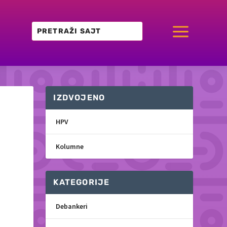
a
IZDVOJENO
HPV
Kolumne
KATEGORIJE
Debankeri