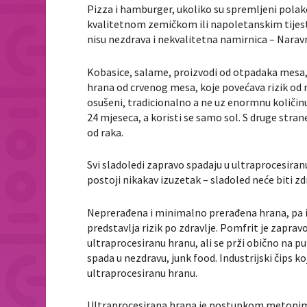
Pizza i hamburger, ukoliko su spremljeni polak
kvalitetnom zemičkom ili napoletanskim tijest
nisu nezdrava i nekvalitetna namirnica – Naravn
Kobasice, salame, proizvodi od otpadaka mesa, 
hrana od crvenog mesa, koje povećava rizik od ra
osušeni, tradicionalno a ne uz enormnu količinu 
24 mjeseca, a koristi se samo sol. S druge stra
od raka.
Svi sladoledi zapravo spadaju u ultraprocesiranu
postoji nikakav izuzetak – sladoled neće biti zd
Neprerađena i minimalno prerađena hrana, pa i 
predstavlja rizik po zdravlje. Pomfrit je zapra
ultraprocesiranu hranu, ali se prži obično na pu
spada u nezdravu, junk food. Industrijski čips ko
ultraprocesiranu hranu.
Ultraprocesirana hrana je postupkom metonimij