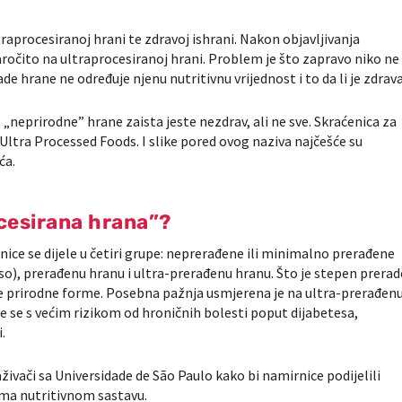
aprocesiranoj hrani te zdravoj ishrani. Nakon objavljivanja
aročito na ultraprocesiranoj hrani. Problem je što zapravo niko ne
de hrane ne određuje njenu nutritivnu vrijednost i to da li je zdrava
„neprirodne” hrane zaista jeste nezdrav, ali ne sve. Skraćenica za
ltra Processed Foods. I slike pored ovog naziva najčešće su
ća.
ocesirana hrana”?
ice se dijele u četiri grupe: neprerađene ili minimalno prerađene
so), prerađenu hranu i ultra-prerađenu hranu. Što je stepen prerad
rne prirodne forme. Posebna pažnja usmjerena je na ultra-prerađen
je se s većim rizikom od hroničnih bolesti poput dijabetesa,
.
aživači sa
Universidade de São Paulo
kako bi namirnice podijelili
ema nutritivnom sastavu.