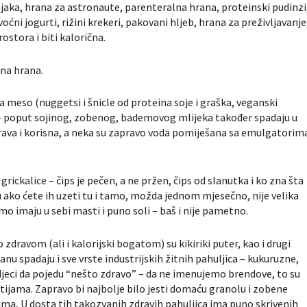
stojaka, hrana za astronaute, parenteralna hrana, proteinski pudinzi
voćni jogurti, rižini krekeri, pakovani hljeb, hrana za preživljavanje
stora i biti kalorična.
ana hrana.
 meso (nuggetsi i šnicle od proteina soje i graška, veganski
tci – poput sojinog, zobenog, bademovog mlijeka također spadaju u
rava i korisna, a neka su zapravo voda pomiješana sa emulgatorim
grickalice – čips je pečen, a ne pržen, čips od slanutka i ko zna šta
u ako ćete ih uzeti tu i tamo, možda jednom mjesečno, nije velika
cimo imaju u sebi masti i puno soli – baš i nije pametno.
ravom (ali i kalorijski bogatom) su kikiriki puter, kao i drugi
nu spadaju i sve vrste industrijskih žitnih pahuljica – kukuruzne,
 djeci da pojedu “nešto zdravo” – da ne imenujemo brendove, to su
tijama. Zapravo bi najbolje bilo jesti domaću granolu i zobene
cima, U dosta tih takozvanih zdravih pahuljica ima puno skrivenih