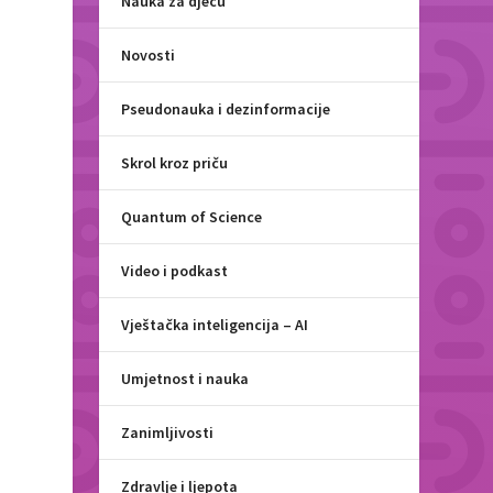
Nauka za djecu
Novosti
Pseudonauka i dezinformacije
Skrol kroz priču
Quantum of Science
Video i podkast
Vještačka inteligencija – AI
Umjetnost i nauka
Zanimljivosti
Zdravlje i ljepota