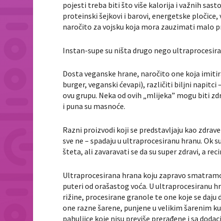
pojesti treba biti što više kalorija i važnih sa
proteinski šejkovi i barovi, energetske pločice, 
naročito za vojsku koja mora zauzimati malo pro
Instan-supe su ništa drugo nego ultraprocesir
Dosta veganske hrane, naročito one koja imitira
burger, veganski ćevapi), različiti biljni napi
ovu grupu. Neka od ovih „mlijeka” mogu biti zd
i puna su masnoće.
Razni proizvodi koji se predstavljaju kao zdrave 
sve ne – spadaju u ultraprocesiranu hranu. Ok s
šteta, ali zavaravati se da su super zdravi, a re
Ultraprocesirana hrana koju zapravo smatramo zd
puteri od orašastog voća. U ultraprocesiranu hra
rižine, procesirane granole te one koje se daju
one razne šarene, punjene u velikim šarenim ku
pahuljice koje nisu previše prerađene i sa doda