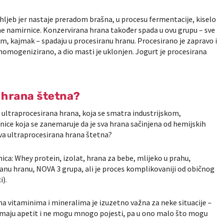
ljeb jer nastaje preradom brašna, u procesu fermentacije, kiselo
ne namirnice. Konzervirana hrana također spada u ovu grupu – sve
eram, kajmak – spadaju u procesiranu hranu. Procesirano je zapravo i
 homogenizirano, a dio masti je uklonjen. Jogurt je procesirana
a hrana štetna?
o ultraprocesirana hrana, koja se smatra industrijskom,
nice koja se zanemaruje da je sva hrana sačinjena od hemijskih
 sva ultraprocesirana hrana štetna?
ica: Whey protein, izolat, hrana za bebe, mlijeko u prahu,
iranu hranu, NOVA 3 grupa, ali je proces komplikovaniji od običnog
i).
a vitaminima i mineralima je izuzetno važna za neke situacije –
emaju apetit i ne mogu mnogo pojesti, pa u ono malo što mogu