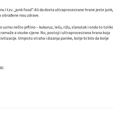
 i tzv. „junk food”. Ali da dosta ultraprocesirane hrane jeste junk
no obrađene nisu zdrave.
o uzmu nešto jeftino – kukuruz, leću, rižu, slanutak i onda to tolik
ramaže a visoke cijene. No, postoji i ultraprocesirana hrana koja
vilizacije. Umjesto straha i dizanja panike, bolje bi bilo da bolje
AI.