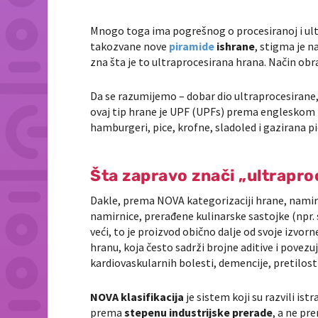
Mnogo toga ima pogrešnog o procesiranoj i ultr
takozvane nove
piramide
ishrane
, stigma je n
zna šta je to ultraprocesirana hrana. Način obra
Da se razumijemo – dobar dio ultraprocesirane, 
ovaj tip hrane je UPF (UPFs) prema engleskom U
hamburgeri, pice, krofne, sladoled i gazirana pi
Šta zapravo znači „ultrapr
Dakle, prema NOVA kategorizaciji hrane, namirn
namirnice, prerađene kulinarske sastojke (npr. 
veći, to je proizvod obično dalje od svoje izvo
hranu, koja često sadrži brojne aditive i povezu
kardiovaskularnih bolesti, demencije, pretilosti
NOVA klasifikacija
je sistem koji su razvili istr
prema
stepenu industrijske prerade
, a ne pr