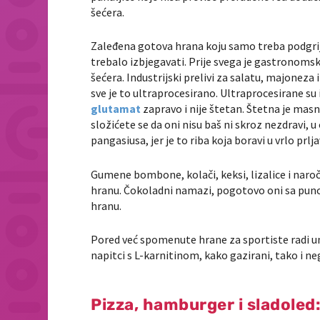
šećera.
Zaleđena gotova hrana koju samo treba podgrijat
trebalo izbjegavati. Prije svega je gastronoms
šećera. Industrijski prelivi za salatu, majoneza
sve je to ultraprocesirano. Ultraprocesirane su 
glutamat
zapravo i nije štetan. Štetna je masno
složićete se da oni nisu baš ni skroz nezdravi, u 
pangasiusa, jer je to riba koja boravi u vrlo prl
Gumene bombone, kolači, keksi, lizalice i naro
hranu. Čokoladni namazi, pogotovo oni sa puno
hranu.
Pored već spomenute hrane za sportiste radi un
napitci s L-karnitinom, kako gazirani, tako i n
Pizza, hamburger i sladoled: