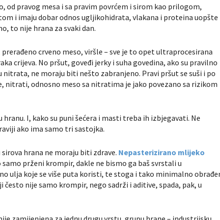
o, od pravog mesa i sa pravim povrćem i sirom kao prilogom,
om i imaju dobar odnos ugljikohidrata, vlakana i proteina uopšte
o, to nije hrana za svaki dan.
prerađeno crveno meso, viršle – sve je to opet ultraprocesirana
ka crijeva. No pršut, goveđi jerky i suha govedina, ako su pravilno
nitrata, ne moraju biti nešto zabranjeno. Pravi pršut se suši i po
ne, nitrati, odnosno meso sa nitratima je jako povezano sa rizikom
 hranu. I, kako su puni šećera i masti treba ih izbjegavati. Ne
raviji ako ima samo tri sastojka.
sirova hrana ne moraju biti zdrave.
Nepasterizirano mlijeko
vo samo prženi krompir, dakle ne bismo ga baš svrstali u
no ulja koje se više puta koristi, te stoga i tako minimalno obrađe
ji često nije samo krompir, nego sadrži i aditive, spada, pak, u
e zamijenjena za jednu drugu vrstu, grupu hrane – industrijsku