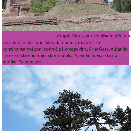
Pinjol, Rim, Izvor:via Wikimediac
U visokim mediteranskim planinama, malo više u
kontinentalnoj zoni područja Hercegovine, Crne Gore, Albanije
i Grčke raste endemični bor munika,
Pinus heldreichii
te bor
molika,
Pinus peuce
.