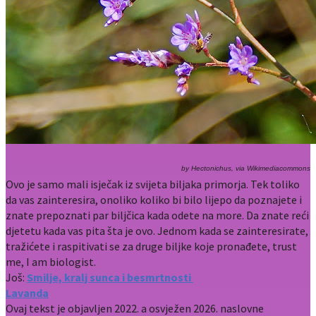
by Hectonichus, via Wikimediacommons
Ovo je samo mali isječak iz svijeta biljaka primorja. Tek toliko
da vas zainteresira, onoliko koliko bi bilo lijepo da poznajete i
znate prepoznati par biljčica kada odete na more. Da znate reći
djetetu kada vas pita šta je ovo. Jednom kada se zainteresirate,
tražićete i raspitivati se za druge biljke koje pronađete, trust
me, I am biologist.
Još:
Smilje, kralj sunca i besmrtnosti
Lavanda
Ovaj tekst je objavljen 2022. a osvježen 2026. naslovne