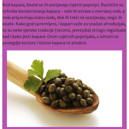
Kod kapara, kisele se ili usoljavaju cvjetni pupoljci. Različite su
tehnike konzerviranja kapara – neki ih ostave u morskoj vodi, a
neki pripremaju slanu vodu, dok ih treći ne usoljavaju, nego ih
kisele. Kako god spremljeni, i kapari važe za snažan afrodizijak,
te su neke vjerske tradicije (recimo, jevrejska) strogo regulisale
kad i kako jesti kapare. Osim cvjetnih pupoljaka, u ishrani se
ponegdje koriste i listovi kapara te plodovi.