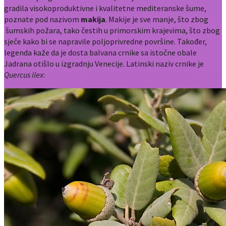
gradila visokoproduktivne i kvalitetne mediteranske šume,
poznate pod nazivom
makija
. Makije je sve manje, što zbog
šumskih požara, tako čestih u primorskim krajevima, što zbog
sječe kako bi se napravile poljoprivredne površine. Također,
legenda kaže da je dosta balvana crnike sa istočne obale
Jadrana otišlo u izgradnju Venecije. Latinski naziv crnike je
Quercus ilex
: