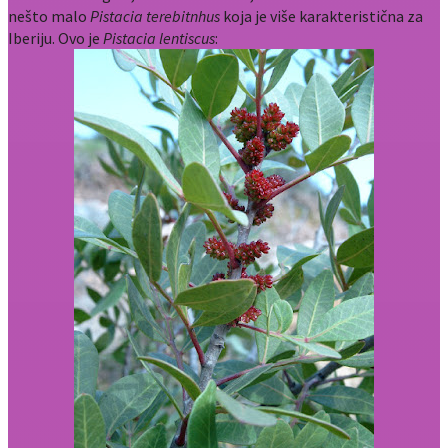
nešto malo
Pistacia terebitnhus
koja je više karakteristična za
Iberiju. Ovo je
Pistacia lentiscus
: