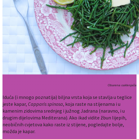
Obarena caklenjača
Iduća (i mnogo poznatija) biljna vrsta koja se stavlja u teglice
jeste kapar,
Capparis spinosa
, koja raste na stijenama i u
kamenim zidovima srednjeg i južnog Jadrana (naravno, i u
drugim dijelovima Mediterana). Ako ikad vidite žbun lijepih,
neobičnih cvjetova kako raste iz stijene, pogledajte bolje,
možda je kapar.