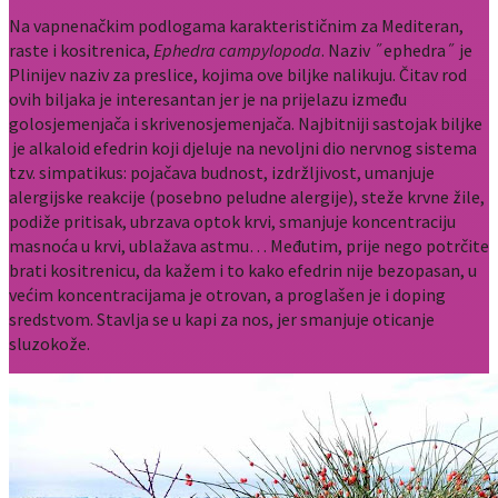
Na vapnenačkim podlogama karakterističnim za Mediteran,
raste i kositrenica,
Ephedra campylopoda
. Naziv ˝ephedra˝ je
Plinijev naziv za preslice, kojima ove biljke nalikuju. Čitav rod
ovih biljaka je interesantan jer je na prijelazu između
golosjemenjača i skrivenosjemenjača. Najbitniji sastojak biljke
je alkaloid efedrin koji djeluje na nevoljni dio nervnog sistema
tzv. simpatikus: pojačava budnost, izdržljivost, umanjuje
alergijske reakcije (posebno peludne alergije), steže krvne žile,
podiže pritisak, ubrzava optok krvi, smanjuje koncentraciju
masnoća u krvi, ublažava astmu… Međutim, prije nego potrčite
brati kositrenicu, da kažem i to kako efedrin nije bezopasan, u
većim koncentracijama je otrovan, a proglašen je i doping
sredstvom. Stavlja se u kapi za nos, jer smanjuje oticanje
sluzokože.