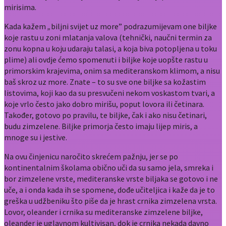
mirisima.
Kada kažem
„
biljni svijet uz more” podrazumijevam one biljke
koje rastu u zoni mlatanja valova (tehnički, naučni termin za
zonu kopna u koju udaraju talasi, a koja biva potopljena u toku
plime) ali ovdje ćemo spomenuti i biljke koje uopšte rastu u
primorskim krajevima, onim sa mediteranskom klimom, a nisu
baš skroz uz more. Znate – to su sve one biljke sa kožastim
listovima, koji kao da su presvučeni nekom voskastom tvari, a
koje vrlo često jako dobro mirišu, poput lovora ili četinara.
Također, gotovo po pravilu, te biljke, čak i ako nisu četinari,
budu zimzelene. Biljke primorja često imaju lijep miris, a
mnoge su i jestive.
Na ovu činjenicu naročito skrećem pažnju, jer se po
kontinentalnim školama obično uči da su samo jela, smreka i
bor zimzelene vrste, mediteranske vrste biljaka se gotovo i ne
uče, a i onda kada ih se spomene, dođe učiteljica i kaže da je to
greška u udžbeniku što piše da je hrast crnika zimzelena vrsta.
Lovor, oleander i crnika su mediteranske zimzelene biljke,
oleander je uglavnom kultivisan, dok je crnika nekada davno