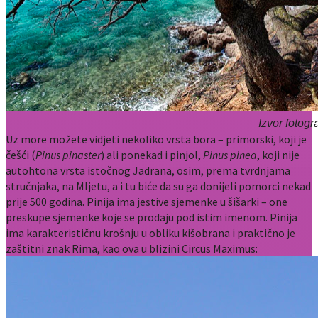
Izvor fotog
Uz more možete vidjeti nekoliko vrsta bora – primorski, koji je
češći (
Pinus pinaster
) ali ponekad i pinjol,
Pinus
pinea
, koji nije
autohtona vrsta istočnog Jadrana, osim, prema tvrdnjama
stručnjaka, na Mljetu, a i tu biće da su ga donijeli pomorci nekad
prije 500 godina. Pinija ima jestive sjemenke u šišarki – one
preskupe sjemenke koje se prodaju pod istim imenom. Pinija
ima karakterističnu krošnju u obliku kišobrana i praktično je
zaštitni znak Rima, kao ova u blizini Circus Maximus: