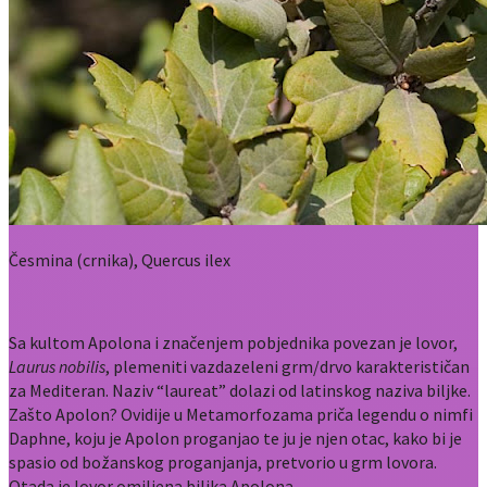
Česmina (crnika), Quercus ilex
Sa kultom Apolona i značenjem pobjednika povezan je lovor,
Laurus nobilis
, plemeniti vazdazeleni grm/drvo karakterističan
za Mediteran. Naziv “laureat” dolazi od latinskog naziva biljke.
Zašto Apolon? Ovidije u Metamorfozama priča legendu o nimfi
Daphne, koju je Apolon proganjao te ju je njen otac, kako bi je
spasio od božanskog proganjanja, pretvorio u grm lovora.
Otada je lovor omiljena biljka Apolona.