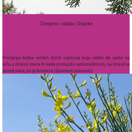
Čempres- stabla i šišarke
Prelijepa biljka velikih žutih cvjetova koju vidite da raste na
kršu u blizini mora ili kada prolazite automobilom, na liticama
pored puta, to je brnistra
(Spartium junceum
):