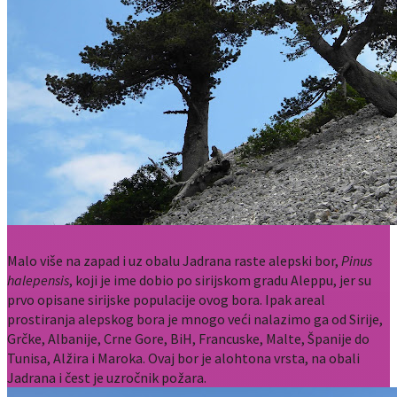
Malo više na zapad i uz obalu Jadrana raste alepski bor,
Pinus
halepensis
, koji je ime dobio po sirijskom gradu Aleppu, jer su
prvo opisane sirijske populacije ovog bora. Ipak areal
prostiranja alepskog bora je mnogo veći nalazimo ga od Sirije,
Grčke, Albanije, Crne Gore, BiH, Francuske, Malte, Španije do
Tunisa, Alžira i Maroka. Ovaj bor je alohtona vrsta, na obali
Jadrana i čest je uzročnik požara.