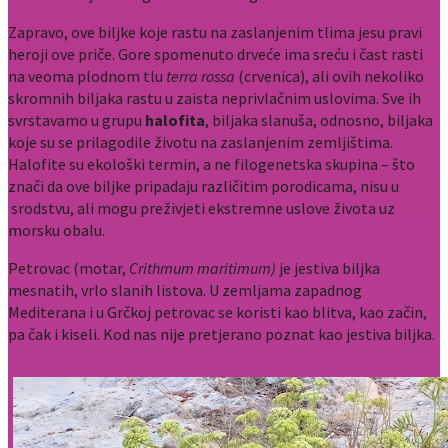
Zapravo, ove biljke koje rastu na zaslanjenim tlima jesu pravi
heroji ove priče. Gore spomenuto drveće ima sreću i čast rasti
na veoma plodnom tlu
terra rossa
(crvenica), ali ovih nekoliko
skromnih biljaka rastu u zaista neprivlačnim uslovima. Sve ih
svrstavamo u grupu
halofita
, biljaka slanuša, odnosno, biljaka
koje su se prilagodile životu na zaslanjenim zemljištima.
Halofite su ekološki termin, a ne filogenetska skupina – što
znači da ove biljke pripadaju različitim porodicama, nisu u
srodstvu, ali mogu preživjeti ekstremne uslove života uz
morsku obalu.
Petrovac (motar,
Crithmum maritimum)
je jestiva biljka
mesnatih, vrlo slanih listova. U zemljama zapadnog
Mediterana i u Grčkoj petrovac se koristi kao blitva, kao začin,
pa čak i kiseli. Kod nas nije pretjerano poznat kao jestiva biljka.