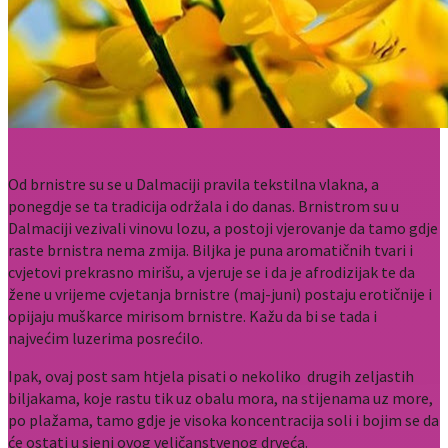
Od brnistre su se u Dalmaciji pravila tekstilna vlakna, a
ponegdje se ta tradicija održala i do danas. Brnistrom su u
Dalmaciji vezivali vinovu lozu, a postoji vjerovanje da tamo gdje
raste brnistra nema zmija. Biljka je puna aromatičnih tvari i
cvjetovi prekrasno mirišu, a vjeruje se i da je afrodizijak te da
žene u vrijeme cvjetanja brnistre (maj-juni) postaju erotičnije i
opijaju muškarce mirisom brnistre. Kažu da bi se tada i
najvećim luzerima posrećilo.
Ipak, ovaj post sam htjela pisati o nekoliko drugih zeljastih
biljakama, koje rastu tik uz obalu mora, na stijenama uz more,
po plažama, tamo gdje je visoka koncentracija soli i bojim se da
će ostati u sjeni ovog veličanstvenog drveća.