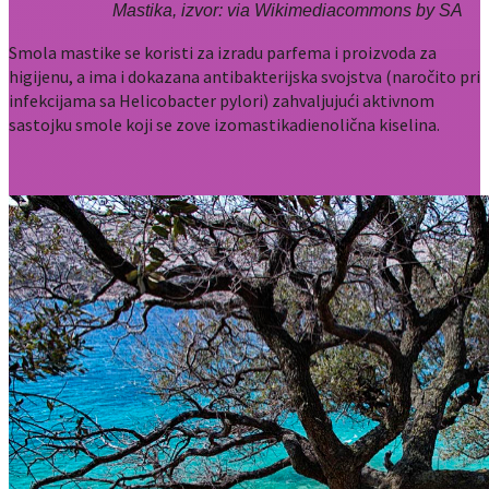
Mastika, izvor: via Wikimediacommons by SA
Smola mastike se koristi za izradu parfema i proizvoda za
higijenu, a ima i dokazana antibakterijska svojstva (naročito pri
infekcijama sa Helicobacter pylori) zahvaljujući aktivnom
sastojku smole koji se zove izomastikadienolična kiselina.