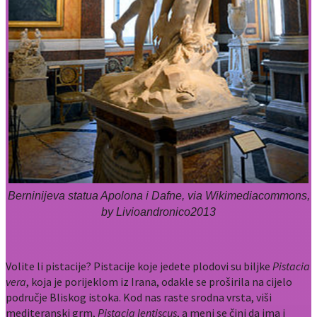
Berninijeva statua Apolona i Dafne, via Wikimediacommons,
by Livioandronico2013
Volite li pistacije? Pistacije koje jedete plodovi su biljke
Pistacia
vera
, koja je porijeklom iz Irana, odakle se proširila na cijelo
područje Bliskog istoka. Kod nas raste srodna vrsta, viši
mediteranski grm,
Pistacia lentiscus
, a meni se čini da ima i