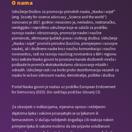
O nama
Udruženje Društvo za promociju prirodnih nauka „Nauka i svijet”
(eng. Society for science advocacy „Science and the world“)
osnovano je 2017. godine i nezavisno je, nevladino, nestranačko,
nereligijsko i neprofitno udruženje koje se zalaže za podršku
razvoja nauke i obrazovanja, promocije nauke i naučne
pismenosti, afirmisanje ljudskih prava i civilnog društva. Udruženje
„Nauka i svijet“ promiče prirodne (bazične, primijenjene i razvojne
nauke), ali i društvene nauke kroz naučnu komunikaciju i naučno
novinarstvo, radi na razvoju naučnog novinarstva u BiH i regionu
kroz website Nauka govori te povezane kanale društvenih mreža i
podkaste te promiče ekstrakurikularno obrazovanje mladih i
odraslih. Udruženje radi i na borbi protiv dezinformacija vezanih za
nauku te se bavi odnosom nauke, demokratije, politike i društva.
Portal Nauka govori je nastao uz podršku European Endowment
for Democracy (EED). Dio sadržaja podržao Glosarij CD.
Za obavijesti o indikacijama, mjerama opreza i neželjenim
dejstvima lijeka i vakcine posavjetujte se sa ljekarom ili
farmaceutom. U slučaju neželjenih događaja i/ili reakcija nakon
primjene lijeka ili vakcine molimo da iste prijavite ovlaštenom