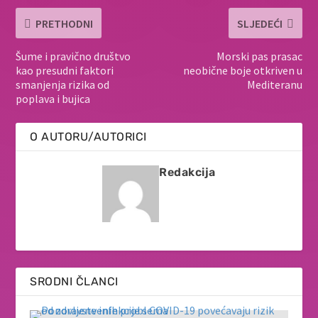
PRETHODNI
SLJEDEĆI
Šume i pravično društvo
Morski pas prasac
kao presudni faktori
neobične boje otkriven u
smanjenja rizika od
Mediteranu
poplava i bujica
O AUTORU/AUTORICI
Redakcija
SRODNI ČLANCI