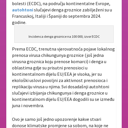
bolesti (ECDC), na području kontinentalne Evrope,
autohtoni
slučajevi denga groznice zabilježeni su u
Francuskoj, Italiji i Španiji do septembra 2024.
godine.
Incidenca denga groznice na 100 000, izvor ECDC
Prema ECDC, trenutna vjerovatnoća pojave lokalnog
prenosa virusa chikungunya groznice (još jedna
virusna groznica koju prenose komarci) i denga u
oblastima gdje su prisutni prenosioci u
kontinentalnom dijelu EU/EEA je visoka, jer su
ekološki uslovi povoljni za aktivnost prenosioca i
replikaciju virusa u njima. Svi dosadašnji autohtoni
slučajevi izbijanja chikungunya i denga groznice u
kontinentalnom dijelu EU/EEA dogodili su se između
juna i novembra.
Ovo je samo još jedno upozorenje kakve stvari
donose klimatske promjene sa sobom, na koje ne