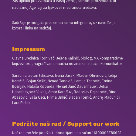
zastupniku proizvođača u Vašoj zemlji, samom proizvođaču ili
nadležnoj Agenciji za lijekove i medicinska sredstva.
Sadržaje je moguće preuzimati samo integralno, uz navođenje
izvora i linka na sadržaj.
Impressum
Glavna urednica i osnivač: Jelena Kalinić, biolog, MA komparativne
književnosti, nagrađivana naučna novinarka i naučni komunikator.
Saradnici autori tekstova: Ivana Jasak, Mladen Obrenović, Lidija
Karačić, Bojan Šošić, Nenad Tanović, Lamija Tanović, Emina
Bošnjak, Nataša Kilibarda, Nenad Jarić Dauenhauer, Delila
Hasanbegović Vukas, Amar Karađuz, Radoslav Dejanović, Dino
Abazović, Saša Ceci, Hilma Unkić. Slađan Tomić, Andrej Madunić i
Lara Pačak.
Podržite naš rad / Support our work
Naš rad možete podržati i donacijama na račun
1610000183780188