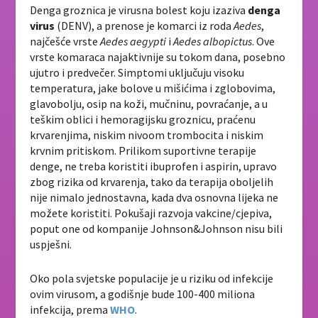
Denga groznica je virusna bolest koju izaziva
denga
virus
(DENV), a prenose je komarci iz roda
Aedes
,
najčešće vrste
Aedes aegypti
i
Aedes albopictus
. Ove
vrste komaraca najaktivnije su tokom dana, posebno
ujutro i predvečer. Simptomi uključuju visoku
temperatura, jake bolove u mišićima i zglobovima,
glavobolju, osip na koži, mučninu, povraćanje, a u
teškim oblici i hemoragijsku groznicu, praćenu
krvarenjima, niskim nivoom trombocita i niskim
krvnim pritiskom. Prilikom suportivne terapije
denge, ne treba koristiti ibuprofen i aspirin, upravo
zbog rizika od krvarenja, tako da terapija oboljelih
nije nimalo jednostavna, kada dva osnovna lijeka ne
možete koristiti. Pokušaji razvoja vakcine/cjepiva,
poput one od kompanije Johnson&Johnson nisu bili
uspješni.
Oko pola svjetske populacije je u riziku od infekcije
ovim virusom, a godišnje bude 100-400 miliona
infekcija, prema
WHO
.