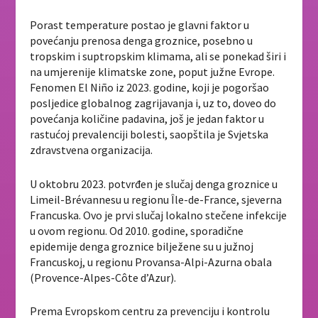
Porast temperature postao je glavni faktor u
povećanju prenosa denga groznice, posebno u
tropskim i suptropskim klimama, ali se ponekad širi i
na umjerenije klimatske zone, poput južne Evrope.
Fenomen El Niño iz 2023. godine, koji je pogoršao
posljedice globalnog zagrijavanja i, uz to, doveo do
povećanja količine padavina, još je jedan faktor u
rastućoj prevalenciji bolesti, saopštila je Svjetska
zdravstvena organizacija.
U oktobru 2023. potvrđen je slučaj denga groznice u
Limeil-Brévannesu u regionu Île-de-France, sjeverna
Francuska. Ovo je prvi slučaj lokalno stečene infekcije
u ovom regionu. Od 2010. godine, sporadične
epidemije denga groznice bilježene su u južnoj
Francuskoj, u regionu Provansa-Alpi-Azurna obala
(Provence-Alpes-Côte d’Azur).
Prema Evropskom centru za prevenciju i kontrolu