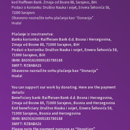
kod Raiffesen Bank. Zmaja od Bosne 88, Sarajevo, BiH.
Podaci o korisniku: Društvo Nauka i svijet, Envera Šehovića 58,
71000 Sarajevo
Obavezno naznačite svrhu plaćanja kao “Donacija”.
Hvala!
Plaćanje iz inostranstva:
Banka korisnika: Raiffeisen Bank d.d. Bosna i Hercegovina,
Zmaja od Bosne 88, 71000 Sarajevo, BiH
Podaci o korisniku: Društvo Nauka i svijet, Envera Šehovića 58,
71000 Sarajevo, BiH
IBAN: BA391610000183780188
SWIFT: RZBABA2S
Obavezno naznačite svrhu plaćanja kao “Donacija”
Hvala!
You can support our work by donating. Here are the payment
details:
Beneficiary bank: Raiffeisen Bank d.d. Bosna i Hercegovina,
Zmaja od Bosne 88, 71000 Sarajevo, Bosnia and Herzegovina
End beneficiary: Društvo Nauka i svijet, Envera Šehovića 58,
71000 Sarajevo, Bosnia and Herzegovina
IBAN: BA391610000183780188
SWIFT: RZBABA2S
Please note the payment purpose as “Donation”