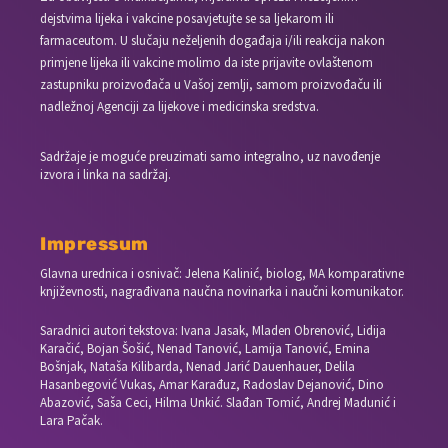
dejstvima lijeka i vakcine posavjetujte se sa ljekarom ili
farmaceutom. U slučaju neželjenih događaja i/ili reakcija nakon
primjene lijeka ili vakcine molimo da iste prijavite ovlaštenom
zastupniku proizvođača u Vašoj zemlji, samom proizvođaču ili
nadležnoj Agenciji za lijekove i medicinska sredstva.
Sadržaje je moguće preuzimati samo integralno, uz navođenje
izvora i linka na sadržaj.
Impressum
Glavna urednica i osnivač: Jelena Kalinić, biolog, MA komparativne
književnosti, nagrađivana naučna novinarka i naučni komunikator.
Saradnici autori tekstova: Ivana Jasak, Mladen Obrenović, Lidija
Karačić, Bojan Šošić, Nenad Tanović, Lamija Tanović, Emina
Bošnjak, Nataša Kilibarda, Nenad Jarić Dauenhauer, Delila
Hasanbegović Vukas, Amar Karađuz, Radoslav Dejanović, Dino
Abazović, Saša Ceci, Hilma Unkić. Slađan Tomić, Andrej Madunić i
Lara Pačak.