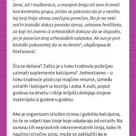
žena, ali i muškaraca, u manjem broju ali smo ih imali
kao kontrolnu grupu, zaista se pokazao da je u neolitu
taj broj linija stresa značajno povećan, što je na neki
način biološki dokaz porasta stresa, odnosno fertiliteta,
za koji mi znamo iz arheoloških dokaza da se dogodio,
jer je povećan broj arheoloških ostataka. Ali ovo je prvi
biološki pokazatelj da se to desilo
“, objašnjava dr
Stefanović.
Šta se dešava? Zašto je u toku trudnoće poželjno
uzimati suplemente kalcijuma? Jednostavno – u
toku trudnoće plod crpi majčine resurse, između
ostalih i kalcijum iz kostiju i zuba. A zubi, poput
godova na drvetu i riblje krljušti dobijaju slojeve
materijala iz godine u godinu.
Ako je organizam izložen stresu i gubitku kalcijuma,
to će se vidjeti kao linije koje odudaraju od ostalih. Na
osnovu tih nepravilnih inkrementalnih linija, kako ih
naučnici stručno zovu, može se zaključiti da je