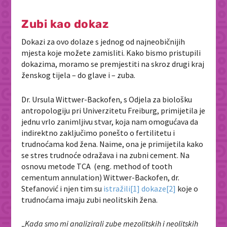
Zubi kao dokaz
Dokazi za ovo dolaze s jednog od najneobičnijih
mjesta koje možete zamisliti. Kako bismo pristupili
dokazima, moramo se premjestiti na skroz drugi kraj
ženskog tijela – do glave i – zuba.
Dr. Ursula Wittwer-Backofen, s Odjela za biološku
antropologiju pri Univerzitetu Freiburg, primijetila je
jednu vrlo zanimljivu stvar, koja nam omogućava da
indirektno zaključimo ponešto o fertilitetu i
trudnoćama kod žena. Naime, ona je primijetila kako
se stres trudnoće odražava i na zubni cement. Na
osnovu metode TCA (eng. method of tooth
cementum annulation) Wittwer-Backofen, dr.
Stefanović i njen tim su
istražili
[1]
dokaze
[2]
koje o
trudnoćama imaju zubi neolitskih žena.
„
Kada smo mi analizirali zube mezolitskih i neolitskih