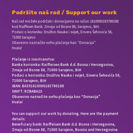
Podržite naš rad / Support our work
Naš rad možete podržati i donacijama na račun
1610000183780188
kod Raiffesen Bank. Zmaja od Bosne 88, Sarajevo, BiH.
Podaci o korisniku: Društvo Nauka i svijet, Envera Šehovića 58,
71000 Sarajevo
Obavezno naznačite svrhu plaćanja kao “Donacija”.
Hvala!
Plaćanje iz inostranstva:
Banka korisnika: Raiffeisen Bank d.d. Bosna i Hercegovina,
Zmaja od Bosne 88, 71000 Sarajevo, BiH
Podaci o korisniku: Društvo Nauka i svijet, Envera Šehovića 58,
71000 Sarajevo, BiH
IBAN: BA391610000183780188
SWIFT: RZBABA2S
Obavezno naznačite svrhu plaćanja kao “Donacija”
Hvala!
You can support our work by donating. Here are the payment
details:
Beneficiary bank: Raiffeisen Bank d.d. Bosna i Hercegovina,
Zmaja od Bosne 88, 71000 Sarajevo, Bosnia and Herzegovina