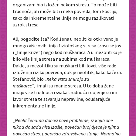
organizam bio izložen nekom stresu. To može biti
trudnoća, ali može biti i neka povreda, lom kostiju,
tako da inkrementalne linije ne mogu razlikovati
uzrok stresa.
Ali, pogodite šta? Kod žena u neolitiku otkriveno je
mnogo više ovih linija fiziološkog stresa (zovu se još
i „linije krize“) nego kod muškaraca. A u mezolitiku je
bilo više linija stresa na zubima kod muškaraca.
Dakle, u mezolitiku su muškarci bili lovci, više rade
izloženiji riziku povreda, dok je neolitik, kako kaže dr.
Stefanović, bio „
neka vrsta smiraja za
muškarce
“, imali su manje stresa. U to doba žene
imaju više trudnoća i svaka trudnoća i dojenje su im
izvor stresa te stvaraju nepravilne, odudarajuće
inkrementalne linije.
„
Neolit ženama donosi nove probleme, iz kojih one
nikad do sada nisu izašle, povećan broj djece je njima
povećao stres, pogoršao zdravstveno stanje. Normalno,