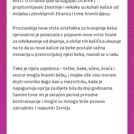
kosti. U to doba ljudi su uzgajali žitarice i
pripitomljavali životinje i nekako su kuhali kašice od
mlijeka i zdrobljenih žitarica i time hranili djecu.
Proizvodnja nove vrste artefakta za hranjenje beba
vjerovatno je povezana s pojavom nove vrste hrane
za odvikavanje od dojenja, a obilje tih kašičica ukazuje
na to da su nove kašice za bebe postale važna
inovacija u praistorijskoj njezi beba, navodi se u radu.
Tako je cijela zajednica – tetke, bake, očevi, braća i
sestre mogla hraniti bebu, i majke više nisu morale
dojiti onoliko dugo kao u mezolitiku, kada je
najsigurnija opcija za dijete bila da doji godinama.
Samim time im je skraćen period prirodne
kontracepcije i mogle su mnogo brže ponovo
zatrudniti. I napuniti Zemlju.