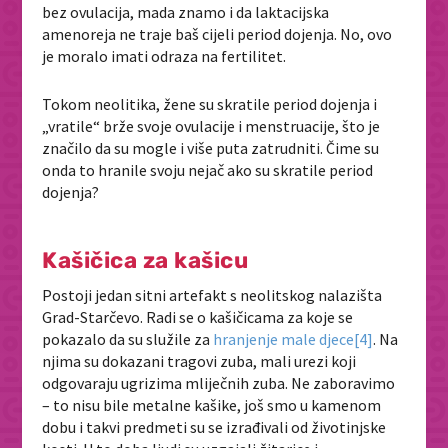
bez ovulacija, mada znamo i da laktacijska
amenoreja ne traje baš cijeli period dojenja. No, ovo
je moralo imati odraza na fertilitet.
Tokom neolitika, žene su skratile period dojenja i
„vratile“ brže svoje ovulacije i menstruacije, što je
značilo da su mogle i više puta zatrudniti. Čime su
onda to hranile svoju nejač ako su skratile period
dojenja?
Kašičica za kašicu
Postoji jedan sitni artefakt s neolitskog nalazišta
Grad-Starčevo. Radi se o kašičicama za koje se
pokazalo da su služile za
hranjenje male djece
[4]
. Na
njima su dokazani tragovi zuba, mali urezi koji
odgovaraju ugrizima mliječnih zuba. Ne zaboravimo
– to nisu bile metalne kašike, još smo u kamenom
dobu i takvi predmeti su se izrađivali od životinjske