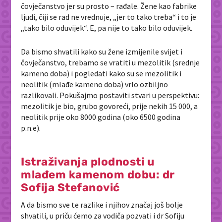
čovječanstvo jer su prosto – rađale. Žene kao fabrike
ljudi, čiji se rad ne vrednuje, „jer to tako treba“ i to je
„tako bilo oduvijek“. E, pa nije to tako bilo oduvijek.
Da bismo shvatili kako su žene izmijenile svijet i
čovječanstvo, trebamo se vratiti u mezolitik (srednje
kameno doba) i pogledati kako su se mezolitik i
neolitik (mlađe kameno doba) vrlo ozbiljno
razlikovali. Pokušajmo postaviti stvari u perspektivu:
mezolitik je bio, grubo govoreći, prije nekih 15 000, a
neolitik prije oko 8000 godina (oko 6500 godina
p.n.e).
Istraživanja plodnosti u
mlađem kamenom dobu: dr
Sofija Stefanović
A da bismo sve te razlike i njihov značaj još bolje
shvatili, u priču ćemo za vodiča pozvati i dr Sofiju