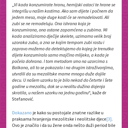
„
Vi kada konzumirate hranu, hemijski ostaci te hrane se
integrišu u našim kostima. Ako sam dijete i počnem da
jedem meso, moje duge kosti će se remodelovati. Ali
zubi se ne remodeluju. Ona ishrana koja je
konzumirana, ona ostane zapamćena u zubima. Mi
kada analiziramo dječije skelete, uzimamo velik broj
uzoraka zuba, a zna se kojim tempom zubi rastu i
zapravo možemo da detektujemo do kojeg je trenutka
dijete konzumiralo samo majčino mlijeko, a kada je
počela dohrana. I tom metodom smo na uzorcima s
Balkana, ali to se pokazalo i na drugim istraživanjima,
utvrdili da su mezolitske mame mnogo duže dojile
decu. U našem uzorku to je bilo nekad do četvrte i šete
godine u mezolitu, dok se u neolitu dužina dojenja
skratila, u našem uzorku na jednu godinu
“, kaže dr
Stefanović.
Dokazano
je kako su postojale znatne razlike u
praksama hranjenja mezolitske i neolitske djece
[3]
.
Ovo je značilo i da su žene onda nešto duži period bile