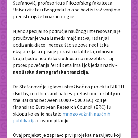
Stefanović, profesoricu s Filozofskog fakulteta
Univerziteta u Beogradu koja se bavi istraživanjima
predistorijske bioarheologije.
Njeno specijalno područje naučnog interesovanja je
proučavanje veza između majčinstva, rađanja i
podizanja djece i nečega što se zove neolitska
ekspanzija, a opisuje porast nataliteta, odnosno
broja ljudi u neolitiku u odnosu na mezolitik. Taj
proces povećanja fertiliteta ima i još jedan naziv –
neolitska demografska tranzicija.
Dr. Stefanović je i glavni istraživač na projektu BIRTH
(Births, mothers and babies: prehistoric fertility in
the Balkans between 10000 – 5000 BC) koji je
finansirao European Research Council (ERC) i u
sklopu kojeg je nastalo
mnogo važnih naučnih
publikacija
o ovom pitanju.
Ovaj projekat je zapravo prvi projekat na svijetu koji