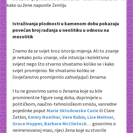
Istraživanja plodnosti u kamenom dobu pokazuju
povećan broj rađanja u neolitiku u odnosu na
mezolitik
Znamo da se svijet kroz istoriju mijenja. Ali to znanje
je nekako polu-znanje, više intuicija i kolektivna
svijest nego što stvarno shvatamo koliko se i kako
svijet promijenio. Ne shvatamo koliko se
čovječanstvo promijenilo zahvaljujući ženama.
I tu ne govorimo samo o ženama koje su bile
prominentne figure svog doba, doprinijele u
političkom, naučno-tehnološkom smislu, vanredne
pojedinke poput
Marie Sklodowske Curie
ili Clare
Zetkin,
Emmy Noether
,
Vere Rubin
,
Lise Meitner
,
Grace Hopper,
Barbare McClintock
… govorimo o
neimenovanoj masi, rijeci žena koje su stvorile