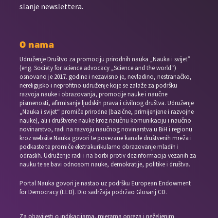
slanje newslettera.
O nama
Udruženje Društvo za promociju prirodnih nauka „Nauka i svijet”
(eng. Society for science advocacy „Science and the world“)
osnovano je 2017. godine i nezavisno je, nevladino, nestranačko,
nereligijsko i neprofitno udruženje koje se zalaže za podršku
razvoja nauke i obrazovanja, promocije nauke i naučne
pismenosti, afirmisanje ljudskih prava i civilnog društva. Udruženje
„Nauka i svijet“ promiče prirodne (bazične, primijenjene i razvojne
nauke), ali i društvene nauke kroz naučnu komunikaciju i naučno
novinarstvo, radi na razvoju naučnog novinarstva u BiH i regionu
kroz website Nauka govori te povezane kanale društvenih mreža i
podkaste te promiče ekstrakurikularno obrazovanje mladih i
odraslih. Udruženje radi i na borbi protiv dezinformacija vezanih za
nauku te se bavi odnosom nauke, demokratije, politike i društva.
Portal Nauka govori je nastao uz podršku European Endowment
for Democracy (EED). Dio sadržaja podržao Glosarij CD.
Za obavijesti o indikacijama, mjerama opreza i neželjenim