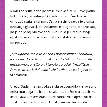
Moderna slika žena podrazumijeva šire kukove (kako
bi to rekli „za rađanje“), uzak struk… Širi kukovi
omogućavaju lakši porođaj, a sjetimo se da je u toku
evolucije glava ljudi i volumen mozga malo narastao,
pa je porođaj bio sve teži. Evolucija je uradila svoje –
opstale su žene koje nisu zbog uskih kukova umirale
na porodu.
„
Ako uporedimo karlice žena iz mezolitika i neolitika,
uočićemo da su te neolitiske zaista bile malo šire, što je
definitivno ponešto olakšavalo porođaj. Mezolitske
žene su imale izduženije i uže karlice
“, objašnjava dr.
Stefanović.
Uredu. Sada imamo dokaze da se dogodila vjerovatno
neka mutacija i prirodni odabir da su žene u neolitiku
imale
anatomsku sposobnost
rađati više djece. Ali da li
su stvarno i rađale više? Dr. Stefanović kaže – da.