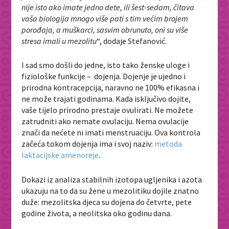
nije isto ako imate jedno dete, ili šest-sedam, čitava
vaša biologija mnogo više pati s tim većim brojem
porođaja, a muškarci, sasvim obrunuto, oni su više
stresa imali u mezolitu
“, dodaje Stefanović.
I sad smo došli do jedne, isto tako ženske uloge i
fiziološke funkcije – dojenja. Dojenje je ujedno i
prirodna kontracepcija, naravno ne 100% efikasna i
ne može trajati godinama. Kada isključivo dojite,
vaše tijelo prirodno prestaje ovulirati. Ne možete
zatrudniti ako nemate ovulaciju. Nema ovulacije
znači da nećete ni imati menstruaciju. Ova kontrola
začeća tokom dojenja ima i svoj naziv:
metoda
laktacijske amenoreje
.
Dokazi iz analiza stabilnih izotopa ugljenika i azota
ukazuju na to da su žene u mezolitiku dojile znatno
duže: mezolitska djeca su dojena do četvrte, pete
godine života, a neolitska oko godinu dana.