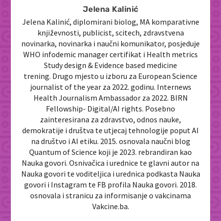
Jelena Kalinić
Jelena Kalinić, diplomirani biolog, MA komparativne
književnosti, publicist, scitech, zdravstvena
novinarka, novinarka i naučni komunikator, posjeduje
WHO infodemic manager certifikat i Health metrics
Study design & Evidence based medicine
trening. Drugo mjesto u izboru za European Science
journalist of the year za 2022. godinu. Internews
Health Journalism Ambassador za 2022. BIRN
Fellowship- Digital/AI rights. Posebno
zainteresirana za zdravstvo, odnos nauke,
demokratije i društva te utjecaj tehnologije poput AI
na društvo i AI etiku. 2015. osnovala naučni blog
Quantum of Science koji je 2023. rebrandiran kao
Nauka govori. Osnivačica i urednice te glavni autor na
Nauka govori te voditeljica i urednica podkasta Nauka
govori i Instagram te FB profila Nauka govori. 2018.
osnovala i stranicu za informisanje o vakcinama
Vakcine.ba.