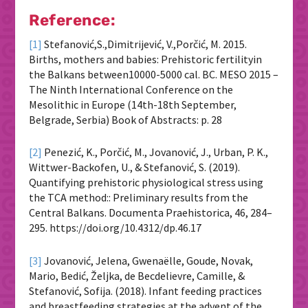
Reference:
[1]
Stefanović,S.,Dimitrijević, V.,Porčić, M. 2015.
Births, mothers and babies: Prehistoric fertilityin
the Balkans between10000-5000 cal. BC. MESO 2015 –
The Ninth International Conference on the
Mesolithic in Europe (14th-18th September,
Belgrade, Serbia) Book of Abstracts: p. 28
[2]
Penezić, K., Porčić, M., Jovanović, J., Urban, P. K.,
Wittwer-Backofen, U., & Stefanović, S. (2019).
Quantifying prehistoric physiological stress using
the TCA method:: Preliminary results from the
Central Balkans. Documenta Praehistorica, 46, 284–
295. https://doi.org/10.4312/dp.46.17
[3]
Jovanović, Jelena, Gwenaëlle, Goude, Novak,
Mario, Bedić, Željka, de Becdelievre, Camille, &
Stefanović, Sofija. (2018). Infant feeding practices
and breastfeeding strategies at the advent of the