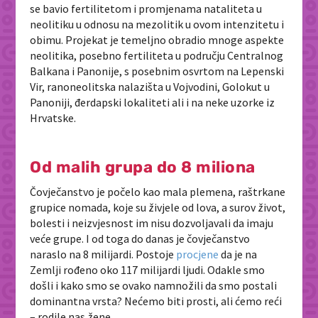
se bavio fertilitetom i promjenama nataliteta u
neolitiku u odnosu na mezolitik u ovom intenzitetu i
obimu. Projekat je temeljno obradio mnoge aspekte
neolitika, posebno fertiliteta u području Centralnog
Balkana i Panonije, s posebnim osvrtom na Lepenski
Vir, ranoneolitska nalazišta u Vojvodini, Golokut u
Panoniji, đerdapski lokaliteti ali i na neke uzorke iz
Hrvatske.
Od malih grupa do 8 miliona
Čovječanstvo je počelo kao mala plemena, raštrkane
grupice nomada, koje su živjele od lova, a surov život,
bolesti i neizvjesnost im nisu dozvoljavali da imaju
veće grupe. I od toga do danas je čovječanstvo
naraslo na 8 milijardi. Postoje
procjene
da je na
Zemlji rođeno oko 117 milijardi ljudi. Odakle smo
došli i kako smo se ovako namnožili da smo postali
dominantna vrsta? Nećemo biti prosti, ali ćemo reći
– rodile nas žene.