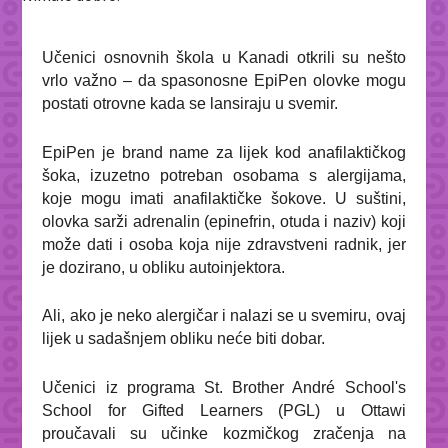
Učenici osnovnih škola u Kanadi otkrili su nešto
vrlo važno – da spasonosne EpiPen olovke mogu
postati otrovne kada se lansiraju u svemir.
EpiPen je brand name za lijek kod anafilaktičkog
šoka, izuzetno potreban osobama s alergijama,
koje mogu imati anafilaktičke šokove. U suštini,
olovka sarži adrenalin (epinefrin, otuda i naziv) koji
može dati i osoba koja nije zdravstveni radnik, jer
je dozirano, u obliku autoinjektora.
Ali, ako je neko alergičar i nalazi se u svemiru, ovaj
lijek u sadašnjem obliku neće biti dobar.
Učenici iz programa St. Brother André School's
School for Gifted Learners (PGL) u Ottawi
proučavali su učinke kozmičkog zračenja na