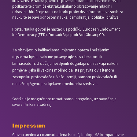
kroz website Nauka govori te povezane kanale društvenih mreža i
podkaste te promiče ekstrakurikularno obrazovanje mladih i
odraslih. Udruženje radi i na borbi protiv dezinformacija vezanih za
nauku te se bavi odnosom nauke, demokratije, politike i društva.
Portal Nauka govori je nastao uz podršku European Endowment
for Democracy (EED). Dio sadržaja podržao Glosarij CD.
Za obavijesti o indikacijama, mjerama opreza i neželjenim
dejstvima lijeka i vakcine posavjetujte se sa ljekarom ili
farmaceutom. U slučaju neželjenih događaja i/ili reakcija nakon
primjene lijeka ili vakcine molimo da iste prijavite ovlaštenom
zastupniku proizvođača u Vašoj zemlji, samom proizvođaču ili
nadležnoj Agenciji za lijekove i medicinska sredstva.
Sadržaje je moguće preuzimati samo integralno, uz navođenje
izvora i linka na sadržaj.
Impressum
Glavna urednica i osnivač: Jelena Kalinić, biolog, MA komparativne