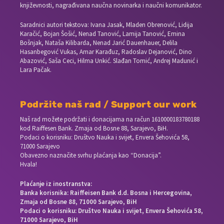
književnosti, nagrađivana naučna novinarka i naučni komunikator.
Saradnici autori tekstova: Ivana Jasak, Mladen Obrenović, Lidija
Karačić, Bojan Šošić, Nenad Tanović, Lamija Tanović, Emina
Bošnjak, Nataša Kilibarda, Nenad Jarić Dauenhauer, Delila
Hasanbegović Vukas, Amar Karađuz, Radoslav Dejanović, Dino
Abazović, Saša Ceci, Hilma Unkić. Slađan Tomić, Andrej Madunić i
Lara Pačak.
Podržite naš rad / Support our work
Naš rad možete podržati i donacijama na račun
1610000183780188
kod Raiffesen Bank. Zmaja od Bosne 88, Sarajevo, BiH.
Podaci o korisniku: Društvo Nauka i svijet, Envera Šehovića 58,
71000 Sarajevo
Obavezno naznačite svrhu plaćanja kao “Donacija”.
Hvala!
Plaćanje iz inostranstva:
Banka korisnika: Raiffeisen Bank d.d. Bosna i Hercegovina,
Zmaja od Bosne 88, 71000 Sarajevo, BiH
Podaci o korisniku: Društvo Nauka i svijet, Envera Šehovića 58,
71000 Sarajevo, BiH