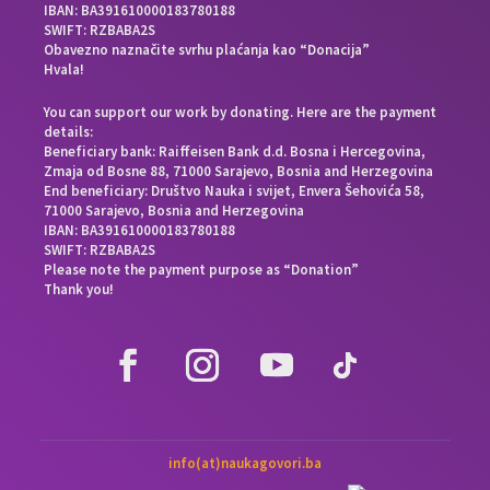
IBAN: BA391610000183780188
SWIFT: RZBABA2S
Obavezno naznačite svrhu plaćanja kao “Donacija”
Hvala!
You can support our work by donating. Here are the payment
details:
Beneficiary bank: Raiffeisen Bank d.d. Bosna i Hercegovina,
Zmaja od Bosne 88, 71000 Sarajevo, Bosnia and Herzegovina
End beneficiary: Društvo Nauka i svijet, Envera Šehovića 58,
71000 Sarajevo, Bosnia and Herzegovina
IBAN: BA391610000183780188
SWIFT: RZBABA2S
Please note the payment purpose as “Donation”
Thank you!
info(at)naukagovori.ba