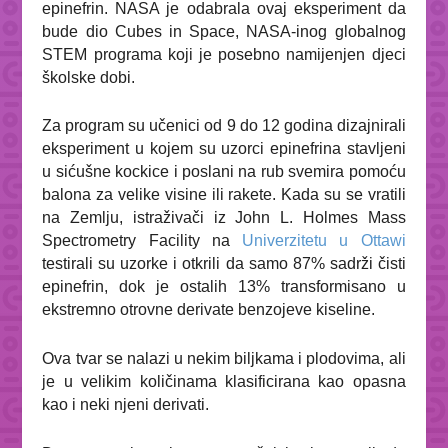
epinefrin. NASA je odabrala ovaj eksperiment da
bude dio Cubes in Space, NASA-inog globalnog
STEM programa koji je posebno namijenjen djeci
školske dobi.
Za program su učenici od 9 do 12 godina dizajnirali
eksperiment u kojem su uzorci epinefrina stavljeni
u sićušne kockice i poslani na rub svemira pomoću
balona za velike visine ili rakete. Kada su se vratili
na Zemlju, istraživači iz John L. Holmes Mass
Spectrometry Facility na
Univerzitetu u Ottawi
testirali su uzorke i otkrili da samo 87% sadrži čisti
epinefrin, dok je ostalih 13%
transformisano u
ekstremno otrovne derivate benzojeve kiseline.
Ova tvar se nalazi u nekim biljkama i plodovima, ali
je u velikim količinama klasificirana kao opasna
kao i neki njeni derivati.