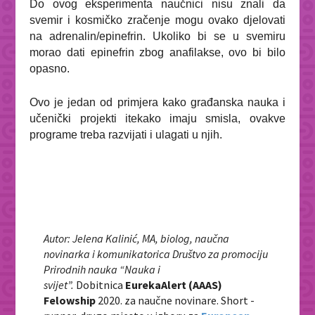
Do ovog eksperimenta naučnici nisu znali da
svemir i kosmičko zračenje mogu ovako djelovati
na adrenalin/epinefrin. Ukoliko bi se u svemiru
morao dati epinefrin zbog anafilakse, ovo bi bilo
opasno.
Ovo je jedan od primjera kako građanska nauka i
učenički projekti itekako imaju smisla, ovakve
programe treba razvijati i ulagati u njih.
Autor: Jelena Kalinić, MA, biolog, naučna
novinarka i komunikatorica Društvo za promociju
Prirodnih nauka “Nauka i
svijet”
.
Dobitnica
EurekaAlert (AAAS)
Felowship
2020. za naučne novinare. Short -