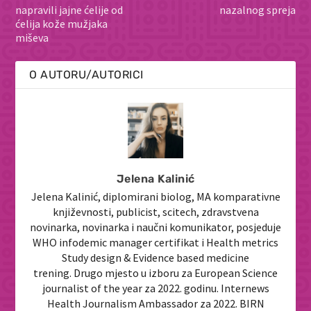
napravili jajne ćelije od
nazalnog spreja
ćelija kože mužjaka
miševa
O AUTORU/AUTORICI
Jelena Kalinić
Jelena Kalinić, diplomirani biolog, MA komparativne
književnosti, publicist, scitech, zdravstvena
novinarka, novinarka i naučni komunikator, posjeduje
WHO infodemic manager certifikat i Health metrics
Study design & Evidence based medicine
trening. Drugo mjesto u izboru za European Science
journalist of the year za 2022. godinu. Internews
Health Journalism Ambassador za 2022. BIRN