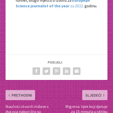
runner, drugo mjesto u izboru za
European
Science journalist of the year
za 2022.
godinu.
PODIJELI:
PRETHODNI
SLJEDEĆI
Naučnici stvorili miševe s
Migrena: lijek koji djeluje
dva oca nakon što su
za 15 minuta u obliku