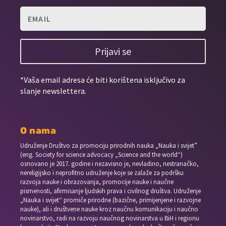
Prijavi se
*Vaša email adresa će biti korištena isključivo za
slanje newslettera.
O nama
Udruženje Društvo za promociju prirodnih nauka „Nauka i svijet”
(eng. Society for science advocacy „Science and the world“)
osnovano je 2017. godine i nezavisno je, nevladino, nestranačko,
nereligijsko i neprofitno udruženje koje se zalaže za podršku
razvoja nauke i obrazovanja, promocije nauke i naučne
pismenosti, afirmisanje ljudskih prava i civilnog društva. Udruženje
„Nauka i svijet“ promiče prirodne (bazične, primijenjene i razvojne
nauke), ali i društvene nauke kroz naučnu komunikaciju i naučno
novinarstvo, radi na razvoju naučnog novinarstva u BiH i regionu