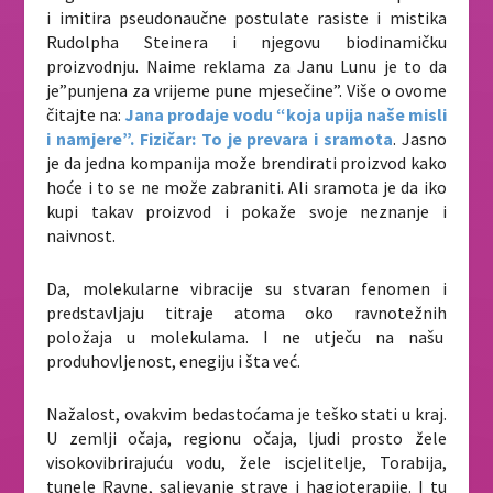
i imitira pseudonaučne postulate rasiste i mistika
Rudolpha Steinera i njegovu biodinamičku
proizvodnju. Naime reklama za Janu Lunu je to da
je”punjena za vrijeme pune mjesečine”. Više o ovome
čitajte na:
Jana prodaje vodu “koja upija naše misli
i namjere”. Fizičar: To je prevara i sramota
.
Jasno
je da jedna kompanija može brendirati proizvod kako
hoće i to se ne može zabraniti. Ali sramota je da iko
kupi takav proizvod i pokaže svoje neznanje i
naivnost.
Da, molekularne vibracije su stvaran fenomen i
predstavljaju titraje atoma oko ravnotežnih
položaja u molekulama. I ne utječu na našu
produhovljenost, enegiju i šta već.
Nažalost, ovakvim bedastoćama je teško stati u kraj.
U zemlji očaja, regionu očaja, ljudi prosto žele
visokovibrirajuću vodu, žele iscjelitelje, Torabija,
tunele Ravne, saljevanje strave i hagioterapije. I tu