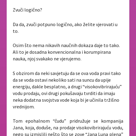
Zvuči logično?
Da da, zvuči potpuno logično, ako želite vjerovati u
to.
Osim što nema nikavih naučnih dokaza daje to tako.
Ali to je dosadna konvencionalna i korumpirana
nauka, njoj svakako ne vjerujemo.
S obzirom da neki savjetuju da se ova voda pravi tako
da se voda ostavi nekoliko sati na suncu da upije
energiju, dakle besplatno, a drugi “visokovibrirajuću”
vodu prodaju, ovi drugi pokušavaju tvrditi da imaju
neka dodatna svojstva vode koja bi je učinila tržišno
vrednijom.
Tom epohalnom “čudu” pridružuje se kompanija
Jana, koja, doduše, na prodaje visokovibrirajuću vodu,
nego su izmislili nešto što se zove “Jana Luna plena”