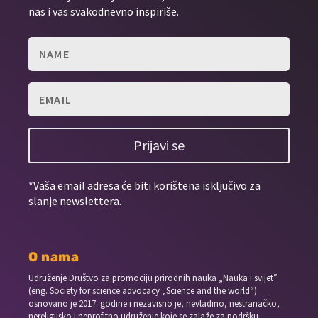
nas i vas svakodnevno inspiriše.
Prijavi se
*Vaša email adresa će biti korištena isključivo za
slanje newslettera.
O nama
Udruženje Društvo za promociju prirodnih nauka „Nauka i svijet”
(eng. Society for science advocacy „Science and the world“)
osnovano je 2017. godine i nezavisno je, nevladino, nestranačko,
nereligijsko i neprofitno udruženje koje se zalaže za podršku