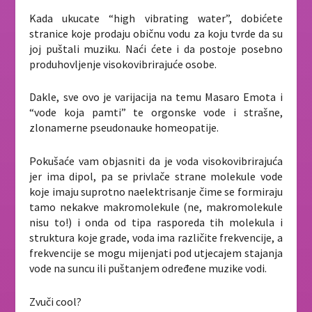
Kada ukucate “high vibrating water”, dobićete
stranice koje prodaju običnu vodu za koju tvrde da su
joj puštali muziku. Naći ćete i da postoje posebno
produhovljenje visokovibrirajuće osobe.
Dakle, sve ovo je varijacija na temu Masaro Emota i
“vode koja pamti” te orgonske vode i strašne,
zlonamerne pseudonauke homeopatije.
Pokušaće vam objasniti da je voda visokovibrirajuća
jer ima dipol, pa se privlače strane molekule vode
koje imaju suprotno naelektrisanje čime se formiraju
tamo nekakve makromolekule (ne, makromolekule
nisu to!) i onda od tipa rasporeda tih molekula i
struktura koje grade, voda ima različite frekvencije, a
frekvencije se mogu mijenjati pod utjecajem stajanja
vode na suncu ili puštanjem određene muzike vodi.
Zvuči cool?