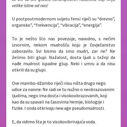
velike istine od nas!
U postpostmodernom svijetu fensi riječi su “drevno”,
organsko”, “frekvencija”, “vibracija”, “energija”.
To je nešto što nas povezuje, navodno, s nečim
izvornim, nekom mudrošću koju je čovječanstvo
zaboravilo. Svi bismo da smo mudri, zar ne? Ne
želimo biti glupi. Nažalost, dosta ljudi u težnji da
nađe mudrost ispadne glup. Neki i umru a da nisu
otkrili da su glupi.
Ove mambo-džambo riječi nisu ništa drugo nego
udice za naivne. Ne radi se tu nužno o neobrazovanim
ljudima, nego ima dosta i visokoobrazovanih, koji
kao da su spavali na časovima hemije, biologije i
fizike. I onda otkrivaju new age pseudomudrosti.
E, da vidimo šta je to visokovibrirajuća voda.