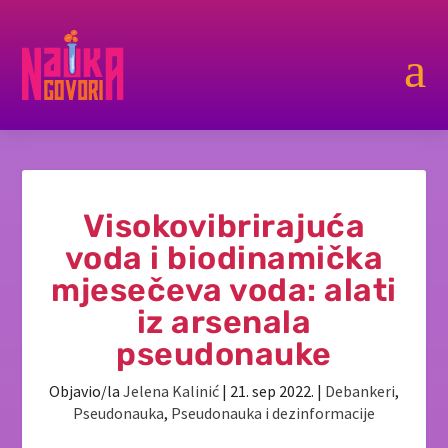
a
Visokovibrirajuća
voda i biodinamička
mjesečeva voda: alati
iz arsenala
pseudonauke
Objavio/la
Jelena Kalinić
|
21. sep 2022.
|
Debankeri
,
Pseudonauka
,
Pseudonauka i dezinformacije