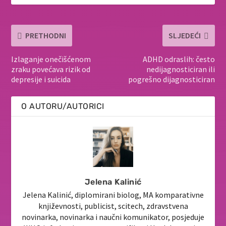
PRETHODNI
SLJEDEĆI
Izlaganje onečišćenom
ADHD odraslih: često
zraku povećava rizik od
nedijagnosticiran ili
depresije i suicida
pogrešno dijagnosticiran
O AUTORU/AUTORICI
Jelena Kalinić
Jelena Kalinić, diplomirani biolog, MA komparativne
književnosti, publicist, scitech, zdravstvena
novinarka, novinarka i naučni komunikator, posjeduje