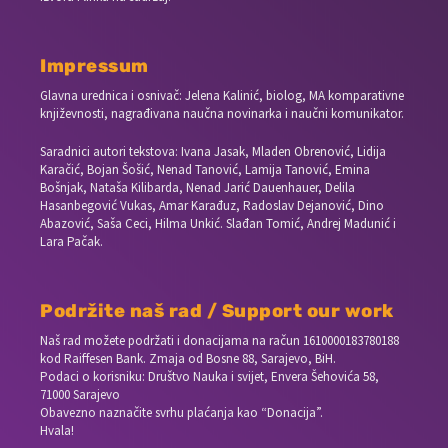
Impressum
Glavna urednica i osnivač: Jelena Kalinić, biolog, MA komparativne
književnosti, nagrađivana naučna novinarka i naučni komunikator.
Saradnici autori tekstova: Ivana Jasak, Mladen Obrenović, Lidija
Karačić, Bojan Šošić, Nenad Tanović, Lamija Tanović, Emina
Bošnjak, Nataša Kilibarda, Nenad Jarić Dauenhauer, Delila
Hasanbegović Vukas, Amar Karađuz, Radoslav Dejanović, Dino
Abazović, Saša Ceci, Hilma Unkić. Slađan Tomić, Andrej Madunić i
Lara Pačak.
Podržite naš rad / Support our work
Naš rad možete podržati i donacijama na račun
1610000183780188
kod Raiffesen Bank. Zmaja od Bosne 88, Sarajevo, BiH.
Podaci o korisniku: Društvo Nauka i svijet, Envera Šehovića 58,
71000 Sarajevo
Obavezno naznačite svrhu plaćanja kao “Donacija”.
Hvala!