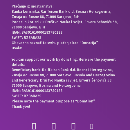
Plaćanje iz inostranstva:
Banka korisnika: Raiffeisen Bank d.d. Bosna i Hercegovina,
Zmaja od Bosne 88, 71000 Sarajevo, BiH
Podaci o korisniku: Društvo Nauka i svijet, Envera Šehovića 58,
71000 Sarajevo, BiH
IBAN: BA391610000183780188
SWIFT: RZBABA2S
Obavezno naznačite svrhu plaćanja kao “Donacija”
Hvala!
You can support our work by donating. Here are the payment
details:
Beneficiary bank: Raiffeisen Bank d.d. Bosna i Hercegovina,
Zmaja od Bosne 88, 71000 Sarajevo, Bosnia and Herzegovina
End beneficiary: Društvo Nauka i svijet, Envera Šehovića 58,
71000 Sarajevo, Bosnia and Herzegovina
IBAN: BA391610000183780188
SWIFT: RZBABA2S
Please note the payment purpose as “Donation”
Thank you!