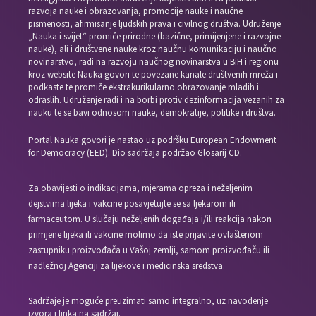
razvoja nauke i obrazovanja, promocije nauke i naučne
pismenosti, afirmisanje ljudskih prava i civilnog društva. Udruženje
„Nauka i svijet“ promiče prirodne (bazične, primijenjene i razvojne
nauke), ali i društvene nauke kroz naučnu komunikaciju i naučno
novinarstvo, radi na razvoju naučnog novinarstva u BiH i regionu
kroz website Nauka govori te povezane kanale društvenih mreža i
podkaste te promiče ekstrakurikularno obrazovanje mladih i
odraslih. Udruženje radi i na borbi protiv dezinformacija vezanih za
nauku te se bavi odnosom nauke, demokratije, politike i društva.
Portal Nauka govori je nastao uz podršku European Endowment
for Democracy (EED). Dio sadržaja podržao Glosarij CD.
Za obavijesti o indikacijama, mjerama opreza i neželjenim
dejstvima lijeka i vakcine posavjetujte se sa ljekarom ili
farmaceutom. U slučaju neželjenih događaja i/ili reakcija nakon
primjene lijeka ili vakcine molimo da iste prijavite ovlaštenom
zastupniku proizvođača u Vašoj zemlji, samom proizvođaču ili
nadležnoj Agenciji za lijekove i medicinska sredstva.
Sadržaje je moguće preuzimati samo integralno, uz navođenje
izvora i linka na sadržaj.