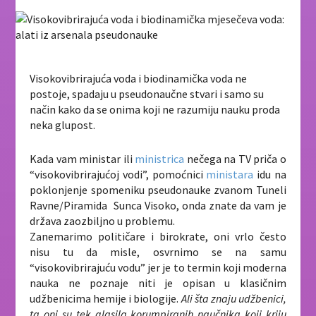
Visokovibrirajuća voda i biodinamička voda ne
postoje, spadaju u pseudonaučne stvari i samo su
način kako da se onima koji ne razumiju nauku proda
neka glupost.
Kada vam ministar ili
ministrica
nečega na TV priča o
“visokovibrirajućoj vodi”, pomoćnici
ministara
idu na
poklonjenje spomeniku pseudonauke zvanom Tuneli
Ravne/Piramida Sunca Visoko, onda znate da vam je
država zaozbiljno u problemu.
Zanemarimo političare i birokrate, oni vrlo često
nisu tu da misle, osvrnimo se na samu
“visokovibrirajuću vodu” jer je to termin koji moderna
nauka ne poznaje niti je opisan u klasičnim
udžbenicima hemije i biologije.
Ali šta znaju udžbenici,
ta oni su tek glasila korumpiranih naučnika koji kriju