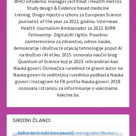
WHO infodemic manager certifikat i Health metrics
Study design & Evidence based medicine
trening. Drugo mjesto u izboru za European Science
journalist of the year za 2022. godinu. Internews
Health Journalism Ambassador za 2022. BIRN
Fellowship- Digital/AI rights. Posebno
zainteresirana za zdravstvo, odnos nauke,
demokratije i društva te utjecaj tehnologije poput AI
na društvo i AI etiku. 2015. osnovala naučni blog
Quantum of Science koji je 2023. rebrandiran kao
Nauka govori. Osnivačica i urednice te glavni autor na
Nauka govori te voditeljica i urednica podkasta Nauka
govori i Instagram te FB profila Nauka govori. 2018.
osnovala i stranicu za informisanje o vakcinama
Vakcine.ba.
SRODNI ČLANCI