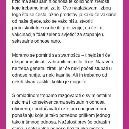
rizicima seksualnih odnosa te količinom zrelosti
koje trebamo imati za to. Ovo naglašavam i zbog
toga što se često lažno predstavlja kako će vakcine
od naše djece, ako se vakcinišu, stvoriti
promiskuitetne osobe ili, preciznije, da će im
vakcinacija “dati zeleno svjetlo” za stupanje u
seksualne odnose rano.
Moramo se pomiriti sa stvarnošću – tinejdžeri će
eksperimentisati, zabranili im mi to ili ne. Naravno,
ne treba generalizirati, jer će neki početi stupati u
odnose ranije, a neki kasnije. Ali ih trebamo od
nekih stvari zaštititi koliko je moguće.
S omladinom trebamo razgovarati o svim ostalim
rizicima i konsekvencama seksualnih odnosa
otvoreno, i podučavati ih zrelom i odgovornom
ponašanju koje je tako potrebno prilikom jednog
tako intimnog odnosa. Nažalost previše odraslih
stupa u seksualne odnose bez trunke mozga,