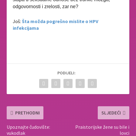
odgovornosti i zrelosti, zar ne?
Još:
Šta možda pogrešno mislite o HPV
infekcijama
PODIJELI:
PRETHODNI
SLJEDEĆI
Upoznajte čudovište:
Praistorijske žene su bile i
vukodlak
lovci