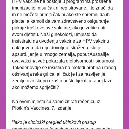
HPV vakcine ne postoje u programima proširene
imunizacije, nisu čak ni registrovane, i to znači da
ih ne možete primiti čak ni ako ste spremni da ih
platite, a kamoli da vam zdravstveno osiguranje
pokrije troškove ove vakcine, ako je želite dati
svom djetetu. Naši ginekolozi, umjesto da
insistiraju na uvođenju vakcine za HPV vakcinu
čak govore da nije dovoljno istražena, što je
apsurd, jer je u mnogo zemalja, poput Australije
ova vakcina već pokazala djelotvornost i sigurnost.
Također ovdje se insistira na metodi probira i ranog
otkrivanja raka grlića, ali čak je i za razvijenije
zemlje ovo skupo i zašto nešto liječiti u ranoj fazi –
ako možemo spriječiti?
Na ovom mjestu ću samo citirati rečenicu iz
Plotkin's Vaccines, 7. izdanje:
“
Iako je citološki pregled učinkovit pristup
prevenciji raka vrata materice u nekim razvijenim