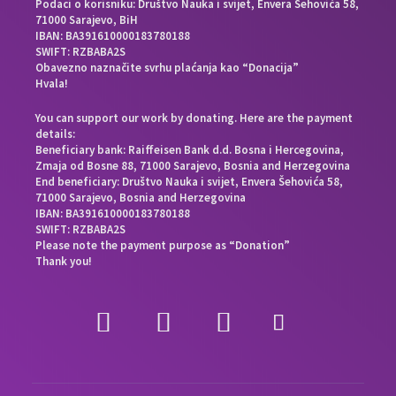
Podaci o korisniku: Društvo Nauka i svijet, Envera Šehovića 58,
71000 Sarajevo, BiH
IBAN: BA391610000183780188
SWIFT: RZBABA2S
Obavezno naznačite svrhu plaćanja kao “Donacija”
Hvala!
You can support our work by donating. Here are the payment
details:
Beneficiary bank: Raiffeisen Bank d.d. Bosna i Hercegovina,
Zmaja od Bosne 88, 71000 Sarajevo, Bosnia and Herzegovina
End beneficiary: Društvo Nauka i svijet, Envera Šehovića 58,
71000 Sarajevo, Bosnia and Herzegovina
IBAN: BA391610000183780188
SWIFT: RZBABA2S
Please note the payment purpose as “Donation”
Thank you!