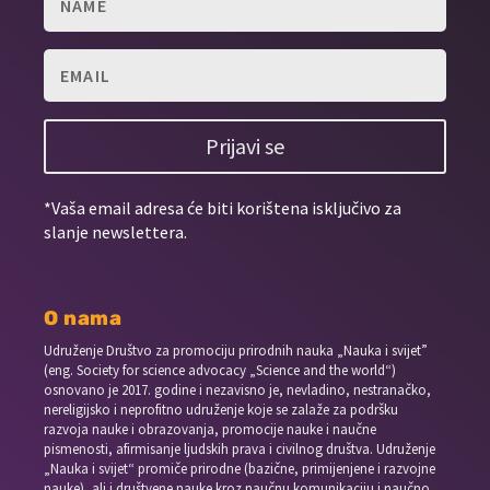
Prijavi se
*Vaša email adresa će biti korištena isključivo za
slanje newslettera.
O nama
Udruženje Društvo za promociju prirodnih nauka „Nauka i svijet”
(eng. Society for science advocacy „Science and the world“)
osnovano je 2017. godine i nezavisno je, nevladino, nestranačko,
nereligijsko i neprofitno udruženje koje se zalaže za podršku
razvoja nauke i obrazovanja, promocije nauke i naučne
pismenosti, afirmisanje ljudskih prava i civilnog društva. Udruženje
„Nauka i svijet“ promiče prirodne (bazične, primijenjene i razvojne
nauke), ali i društvene nauke kroz naučnu komunikaciju i naučno