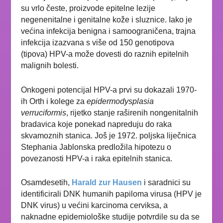
su vrlo česte, proizvode epitelne lezije
negenenitalne i genitalne kože i sluznice. Iako je
većina infekcija benigna i samoograničena, trajna
infekcija izazvana s više od 150 genotipova
(tipova) HPV-a može dovesti do raznih epitelnih
malignih bolesti.
Onkogeni potencijal HPV-a prvi su dokazali 1970-
ih Orth i kolege za
e
pidermodysplasia
verruciformis
, rijetko stanje raširenih nongenitalnih
bradavica koje ponekad napreduju do raka
skvamoznih stanica. Još je 1972. poljska liječnica
Stephania Jablonska predložila hipotezu o
povezanosti HPV-a i raka epitelnih stanica.
Osamdesetih,
Harald zur Hausen
i saradnici su
identificirali DNK humanih papiloma virusa (HPV je
DNK virus) u većini karcinoma cerviksa, a
naknadne epidemiološke studije potvrdile su da se