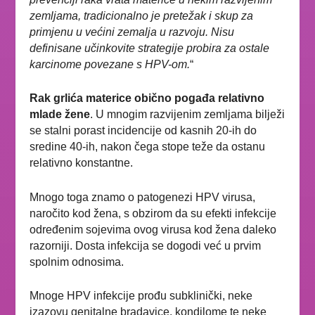
zemljama, tradicionalno je pretežak i
skup za
primjenu u većini zemalja u razvoju.
Nisu
definisane učinkovite strategije probira za
ostale
karcinome povezane s HPV-om.
“
Rak grlića materice obično pogađa relativno
mlade žene
. U
mnogim razvijenim zemljama bilježi
se stalni porast incidencije
od kasnih 20-ih do
sredine 40-ih, nakon čega stope teže
da ostanu
relativno konstantne.
Mnogo toga znamo o patogenezi HPV virusa,
naročito kod žena, s obzirom da su efekti infekcije
određenim sojevima ovog virusa kod žena daleko
razorniji. Dosta infekcija se dogodi već u prvim
spolnim odnosima.
Mnoge HPV infekcije prođu subklinički, neke
izazovu genitalne bradavice, kondilome te neke