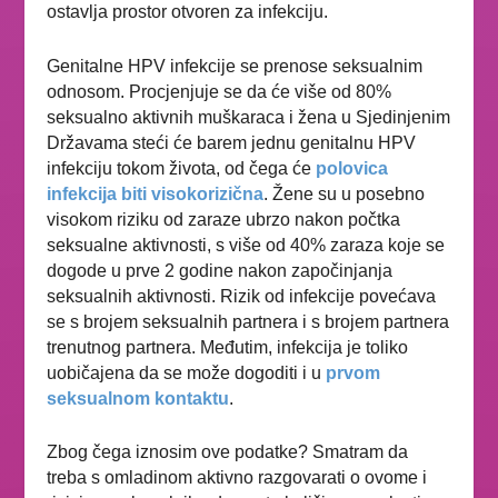
ostavlja prostor otvoren za infekciju.
Genitalne HPV infekcije se prenose seksualnim
odnosom.
Procjenjuje se da će više od
80%
seksualno aktivnih muškaraca i žena u Sjedinjenim
Državama
steći će barem jednu genitalnu HPV
infekciju tokom
života, od čega će
polovica
infekcija biti visokorizična
.
Žene su u posebno
visokom riziku od zaraze
ubrzo nakon počtka
seksualne aktivnosti, s više od 40%
zaraza koje se
dogode u prve 2 godine nakon započinjanja
seksualnih aktivnosti. Rizik od infekcije
povećava
se s brojem seksualnih partnera i s
brojem partnera
trenutnog partnera. Međutim, infekcija
je toliko
uobičajena da se može dogoditi i u
prvom
seksualnom kontaktu
.
Zbog čega iznosim ove podatke? Smatram da
treba s omladinom aktivno razgovarati o ovome i