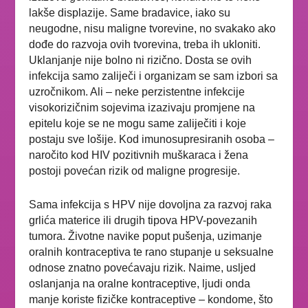
lakše displazije. Same bradavice, iako su
neugodne, nisu maligne tvorevine, no svakako ako
dođe do razvoja ovih tvorevina, treba ih ukloniti.
Uklanjanje nije bolno ni rizično. Dosta se ovih
infekcija samo zaliječi i organizam se sam izbori sa
uzročnikom. Ali – neke perzistentne infekcije
visokorizičnim sojevima izazivaju promjene na
epitelu koje se ne mogu same zaliječiti i koje
postaju sve lošije. Kod imunosupresiranih osoba –
naročito kod HIV pozitivnih muškaraca i žena
postoji povećan rizik od maligne progresije.
Sama infekcija s HPV nije dovoljna za razvoj raka
grlića materice ili drugih tipova HPV-povezanih
tumora. Životne navike poput pušenja, uzimanje
oralnih kontraceptiva te rano stupanje u seksualne
odnose znatno povećavaju rizik. Naime, usljed
oslanjanja na oralne kontraceptive, ljudi onda
manje koriste fizičke kontraceptive – kondome, što