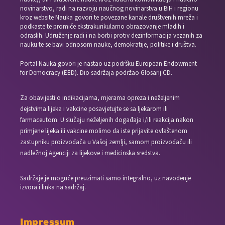
novinarstvo, radi na razvoju naučnog novinarstva u BiH i regionu
kroz website Nauka govori te povezane kanale društvenih mreža i
podkaste te promiče ekstrakurikularno obrazovanje mladih i
odraslih. Udruženje radi i na borbi protiv dezinformacija vezanih za
nauku te se bavi odnosom nauke, demokratije, politike i društva.
Portal Nauka govori je nastao uz podršku European Endowment
for Democracy (EED). Dio sadržaja podržao Glosarij CD.
Za obavijesti o indikacijama, mjerama opreza i neželjenim
dejstvima lijeka i vakcine posavjetujte se sa ljekarom ili
farmaceutom. U slučaju neželjenih događaja i/ili reakcija nakon
primjene lijeka ili vakcine molimo da iste prijavite ovlaštenom
zastupniku proizvođača u Vašoj zemlji, samom proizvođaču ili
nadležnoj Agenciji za lijekove i medicinska sredstva.
Sadržaje je moguće preuzimati samo integralno, uz navođenje
izvora i linka na sadržaj.
Impressum