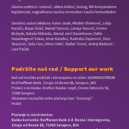
Glavna urednica i osnivač: Jelena Kalinić, biolog, MA komparativne
književnosti, nagrađivana naučna novinarka i naučni komunikator.
Saradnici autori tekstova: Ivana Jasak, Mladen Obrenović, Lidija
Karačić, Bojan Šošić, Nenad Tanović, Lamija Tanović, Emina
Bošnjak, Nataša Kilibarda, Nenad Jarić Dauenhauer, Delila
Hasanbegović Vukas, Amar Karađuz, Radoslav Dejanović, Dino
Abazović, Saša Ceci, Hilma Unkić. Slađan Tomić, Andrej Madunić i
Lara Pačak.
Podržite naš rad / Support our work
Naš rad možete podržati i donacijama na račun
1610000183780188
kod Raiffesen Bank. Zmaja od Bosne 88, Sarajevo, BiH.
Podaci o korisniku: Društvo Nauka i svijet, Envera Šehovića 58,
71000 Sarajevo
Obavezno naznačite svrhu plaćanja kao “Donacija”.
Hvala!
Plaćanje iz inostranstva:
Banka korisnika: Raiffeisen Bank d.d. Bosna i Hercegovina,
Zmaja od Bosne 88, 71000 Sarajevo, BiH