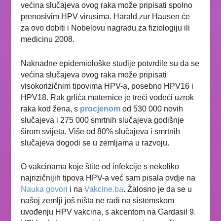
većina slučajeva ovog raka može pripisati spolno
prenosivim HPV virusima. Harald zur Hausen će
za ovo dobiti i Nobelovu nagradu za fiziologiju ili
medicinu 2008.
Naknadne epidemiološke studije potvrdile su
da se
većina slučajeva ovog raka može pripisati
visokorizičnim tipovima HPV-a
, posebno HPV16 i
HPV18. Rak grlića maternice je
treći vodeći uzrok
raka kod žena, s
procjenom
od
530 000 novih
slučajeva i 275 000 smrtnih slučajeva godišnje
širom svijeta.
Više od 80% slučajeva i smrtnih
slučajeva dogodi se u zemljama u razvoju.
O vakcinama koje štite od infekcije s nekoliko
najrizičnijih tipova HPV-a već sam pisala ovdje na
Nauka govori
i na
Vakcine.ba
. Žalosno je da se u
našoj zemlji još ništa ne radi na sistemskom
uvođenju HPV vakcina, s akcentom na Gardasil 9.