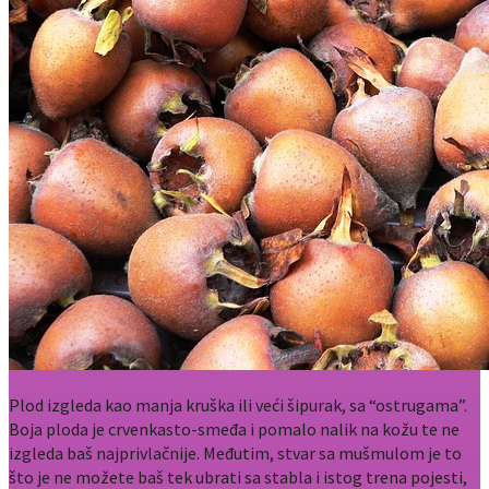
Plod izgleda kao manja kruška ili veći šipurak, sa “ostrugama”.
Boja ploda je crvenkasto-smeđa i pomalo nalik na kožu te ne
izgleda baš najprivlačnije. Međutim, stvar sa mušmulom je to
što je ne možete baš tek ubrati sa stabla i istog trena pojesti,