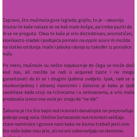
Zapravo, što mušmula gore izgleda, gnjilo, to je – ukusnija.
Unutar te kaše nalaze se ne baš male košpe, pa treba paziti da
ih se ne proguta. Okus te kaše je vrlo distinktivan, aromatičan,
kiselkasto-sladak i podsjeća pomalo na
apple sauce
ili možda
na slatko od dunja. Inače i jabuka i dunja su također iz porodice
ruža.
Po meni, mušmule su nešto najukusnije do čega se može doći
kod nas, ali možda se radi o acquired taste i ne mogu
garantovati da bi se i drugim ljudima svidjelo. Ipak, radi se o
visokovrijednoj i zdravoj namirnici i žalosno je kako je ljudi
zaobilaze kada stoji na tržnicama i u zelenarama, a vrlo malo
prodavača iznosi ovo voće jer znaju da “ne ide”.
Žalosno je i to što bajni nutricionisti današnjice ne preporučuju
jedenje ovog voća. Obično šarlatanski nutricionisti veličaju
stare namirnice i govore nam kako ne bismo trebali jesti ono
što naše babe nisu jele, ali svi oni zaboravljaju na skromnu