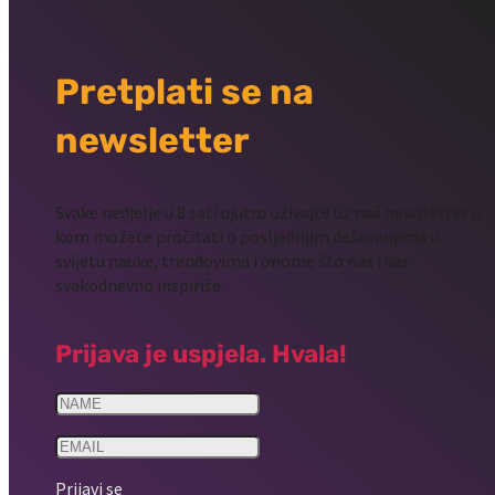
Pretplati se na
newsletter
Svake nedjelje u 8 sati ujutro uživajte uz naš newsletter u
kom možete pročitati o posljednjim dešavanjima u
svijetu nauke, trendovima i onome što nas i vas
svakodnevno inspiriše.
Prijava je uspjela. Hvala!
Prijavi se