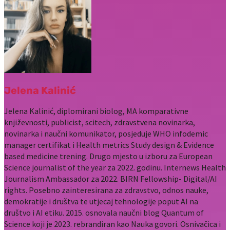
Jelena Kalinić
Jelena Kalinić, diplomirani biolog, MA komparativne
književnosti, publicist, scitech, zdravstvena novinarka,
novinarka i naučni komunikator, posjeduje WHO infodemic
manager certifikat i Health metrics Study design & Evidence
based medicine trening. Drugo mjesto u izboru za European
Science journalist of the year za 2022. godinu. Internews Health
Journalism Ambassador za 2022. BIRN Fellowship- Digital/AI
rights. Posebno zainteresirana za zdravstvo, odnos nauke,
demokratije i društva te utjecaj tehnologije poput AI na
društvo i AI etiku. 2015. osnovala naučni blog Quantum of
Science koji je 2023. rebrandiran kao Nauka govori. Osnivačica i