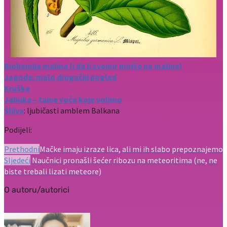
Biohemija malina (i da li svemir miriše na maline)
Jagode: malo drugačiji pogled
Kruške
Jabuka – tajne voća koje volimo
Šljiva
: ljubičasti amblem Balkana
Podijeli:
Prethodni
Mačke imaju izraze lica, ali mi ih slabo prepoznajemo
Sljedeći
Naučnici pronašli šećer ribozu na meteoritima (ne, ne
biste trebali lizati meteore)
O autoru/autorici