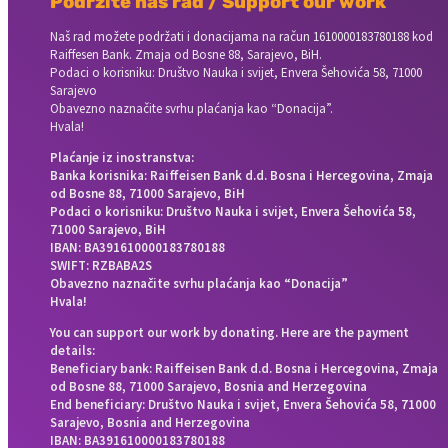
Podržite naš rad / Support our work
Naš rad možete podržati i donacijama na račun
1610000183780188 kod
Raiffesen Bank. Zmaja od Bosne 88, Sarajevo, BiH.
Podaci o korisniku: Društvo Nauka i svijet, Envera Šehovića 58, 71000
Sarajevo
Obavezno naznačite svrhu plaćanja kao “Donacija”.
Hvala!
Plaćanje iz inostranstva:
Banka korisnika: Raiffeisen Bank d.d. Bosna i Hercegovina, Zmaja
od Bosne 88, 71000 Sarajevo, BiH
Podaci o korisniku: Društvo Nauka i svijet, Envera Šehovića 58,
71000 Sarajevo, BiH
IBAN: BA391610000183780188
SWIFT: RZBABA2S
Obavezno naznačite svrhu plaćanja kao “Donacija”
Hvala!
You can support our work by donating. Here are the payment
details:
Beneficiary bank: Raiffeisen Bank d.d. Bosna i Hercegovina, Zmaja
od Bosne 88, 71000 Sarajevo, Bosnia and Herzegovina
End beneficiary: Društvo Nauka i svijet, Envera Šehovića 58, 71000
Sarajevo, Bosnia and Herzegovina
IBAN: BA391610000183780188