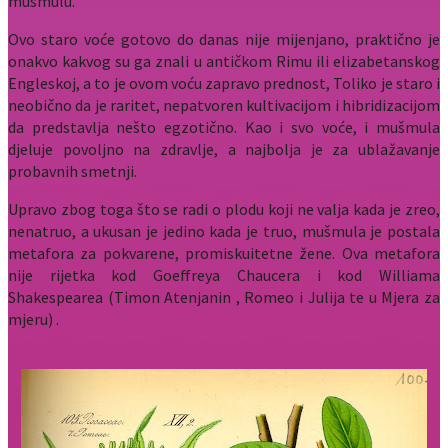
mušmulu.
Ovo staro voće gotovo do danas nije mijenjano, praktično je
onakvo kakvog su ga znali u antičkom Rimu ili elizabetanskog
Engleskoj, a to je ovom voću zapravo prednost, Toliko je staro i
neobično da je raritet, nepatvoren kultivacijom i hibridizacijom
da predstavlja nešto egzotično. Kao i svo voće, i mušmula
djeluje povoljno na zdravlje, a najbolja je za ublažavanje
probavnih smetnji.
Upravo zbog toga što se radi o plodu koji ne valja kada je zreo,
nenatruo, a ukusan je jedino kada je truo, mušmula je postala
metafora za pokvarene, promiskuitetne žene. Ova metafora
nije rijetka kod Goeffreya Chaucera i kod Williama
Shakespearea (Timon Atenjanin , Romeo i Julija te u Mjera za
mjeru) .