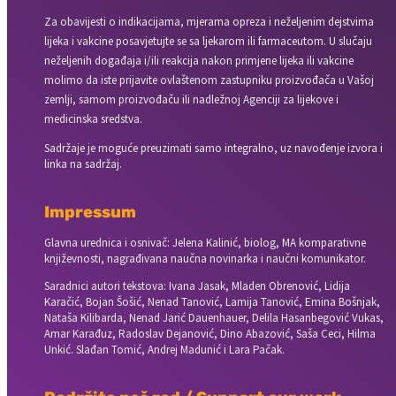
Za obavijesti o indikacijama, mjerama opreza i neželjenim dejstvima
lijeka i vakcine posavjetujte se sa ljekarom ili farmaceutom. U slučaju
neželjenih događaja i/ili reakcija nakon primjene lijeka ili vakcine
molimo da iste prijavite ovlaštenom zastupniku proizvođača u Vašoj
zemlji, samom proizvođaču ili nadležnoj Agenciji za lijekove i
medicinska sredstva.
Sadržaje je moguće preuzimati samo integralno, uz navođenje izvora i
linka na sadržaj.
Impressum
Glavna urednica i osnivač: Jelena Kalinić, biolog, MA komparativne
književnosti, nagrađivana naučna novinarka i naučni komunikator.
Saradnici autori tekstova: Ivana Jasak, Mladen Obrenović, Lidija
Karačić, Bojan Šošić, Nenad Tanović, Lamija Tanović, Emina Bošnjak,
Nataša Kilibarda, Nenad Jarić Dauenhauer, Delila Hasanbegović Vukas,
Amar Karađuz, Radoslav Dejanović, Dino Abazović, Saša Ceci, Hilma
Unkić. Slađan Tomić, Andrej Madunić i Lara Pačak.