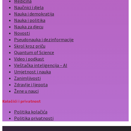
Medicina
Naučnici i djela
Nauka i demokratija
Nauka i politika
Nauka za djecu
Novosti
Pseudonauka i dezinformacije
Skrol kroz priču
Quantum of Science
Video i podkast
Vještačka inteligencija – AI
Umjetnost i nauka
Zanimljivosti
Zdravlje i ljepota
Žene u nauci
Kolačići i privatnost
Politika kolačića
Politika privatnosti