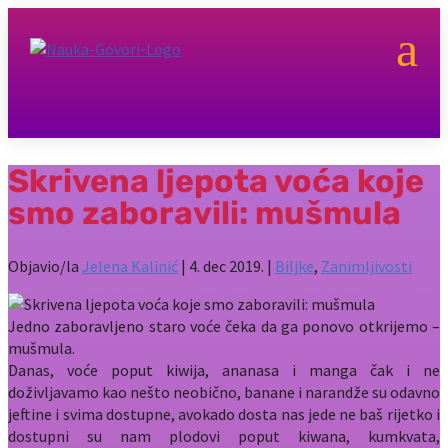
a
Skrivena ljepota voća koje
smo zaboravili: mušmula
Objavio/la
Jelena Kalinić
|
4. dec 2019.
|
Biljke
,
Zanimljivosti
Jedno zaboravljeno staro voće čeka da ga ponovo otkrijemo –
mušmula.
Danas, voće poput kiwija, ananasa i manga čak i ne
doživljavamo kao nešto neobično, banane i narandže su odavno
jeftine i svima dostupne, avokado dosta nas jede ne baš rijetko i
dostupni su nam plodovi poput kiwana, kumkvata,