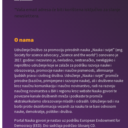
*Vaša email adresa će biti korištena isključivo za slanje
newslettera.
O nama
Udruženje Društvo za promociju prirodnih nauka „Nauka i svijet” (eng.
Society for science advocacy „Science and the world“) osnovano je
2017. godine i nezavisno je, nevladino, nestranačko, nereligijsko i
neprofitno udruženje koje se zalaže za podršku razvoja nauke i
obrazovanja, promocije nauke i naučne pismenosti, afirmisanje
ljudskih prava i civilnog društva. Udruženje „Nauka i svijet“ promiče
prirodne (bazične, primijenjene i razvojne nauke), ali i društvene nauke
kroz naučnu komunikaciju i naučno novinarstvo, radi na razvoju
naučnog novinarstva u BiH i regionu kroz website Nauka govori te
povezane kanale društvenih mreža i podkaste te promiče
ekstrakurikularno obrazovanje mladih i odraslih. Udruženje radi i na
borbi protiv dezinformacija vezanih za nauku te se bavi odnosom
nauke, demokratije, politike i društva.
Portal Nauka govori je nastao uz podršku European Endowment for
Democracy (EED). Dio sadržaja podržao Glosarij CD.