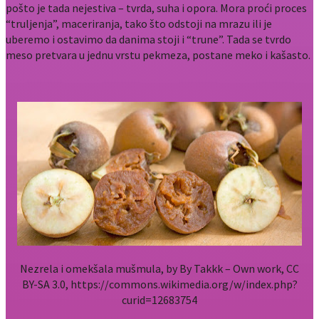
pošto je tada nejestiva – tvrda, suha i opora. Mora proći proces
“truljenja”, maceriranja, tako što odstoji na mrazu ili je
uberemo i ostavimo da danima stoji i “trune”. Tada se tvrdo
meso pretvara u jednu vrstu pekmeza, postane meko i kašasto.
Nezrela i omekšala mušmula, by By Takkk – Own work, CC
BY-SA 3.0, https://commons.wikimedia.org/w/index.php?
curid=12683754