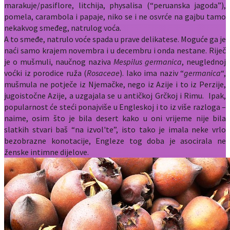
marakuje/pasiflore, litchija, physalisa (“peruanska jagoda”),
pomela, carambola i papaje, niko se i ne osvrće na gajbu tamo
nekakvog smeđeg, natrulog voća.
A to smeđe, natrulo voće spada u prave delikatese. Moguće ga je
naći samo krajem novembra i u decembru i onda nestane. Riječ
je o mušmuli, naučnog naziva
Mespilus
germanica
, neuglednoj
voćki iz porodice ruža (
Rosaceae
). Iako ima naziv “
germanica
“,
mušmula ne potječe iz Njemačke, nego iz Azije i to iz Perzije,
jugoistočne Azije, a uzgajala se u antičkoj Grčkoj i Rimu. Ipak,
popularnost će steći ponajviše u Engleskoj i to iz više razloga –
naime, osim što je bila desert kako u oni vrijeme nije bila
slatkih stvari baš “na izvol'te”, isto tako je imala neke vrlo
bezobrazne konotacije, Engleze tog doba je asocirala ne
ženske intimne dijelove.