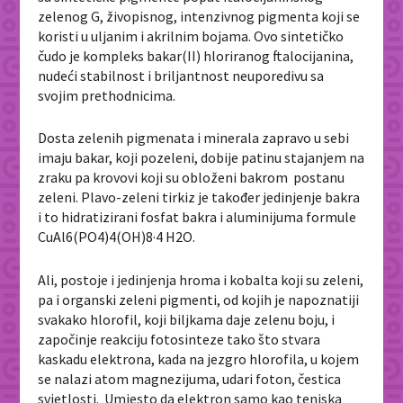
zelenog G, živopisnog, intenzivnog pigmenta koji se
koristi u uljanim i akrilnim bojama. Ovo sintetičko
čudo je kompleks bakar(II) hloriranog ftalocijanina,
nudeći stabilnost i briljantnost neuporedivu sa
svojim prethodnicima.
Dosta zelenih pigmenata i minerala zapravo u sebi
imaju bakar, koji pozeleni, dobije patinu stajanjem na
zraku pa krovovi koji su obloženi bakrom postanu
zeleni. Plavo-zeleni tirkiz je također jedinjenje bakra
i to hidratizirani fosfat bakra i aluminijuma formule
CuAl
6
(PO
4
)
4
(OH)
8
·4 H
2
O.
Ali, postoje i jedinjenja hroma i kobalta koji su zeleni,
pa i organski zeleni pigmenti, od kojih je napoznatiji
svakako hlorofil, koji biljkama daje zelenu boju, i
započinje reakciju fotosinteze tako što stvara
kaskadu elektrona, kada na jezgro hlorofila, u kojem
se nalazi atom magnezijuma, udari foton, čestica
svjetlosti. Umjesto da elektron samo kao teniska