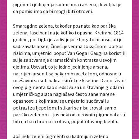
pigmenti jedinjenja kadmijuma i arsena, dovoljna je
da pomislimo da bi mogli biti otrovni.
Smaragdno zelena, također poznata kao pariška
zelena, fascinantna je koliko i opasna. Kreirana 1814.
godine, postigla je zadivljujuće bogatu nijansu, ali je
sadržavala arsen, čineći je veoma toksičnom. Uprkos
rizicima, umjetnici poput Van Goga i Gaugina koristili
su je za stvaranje dramatičnih kontrasta u svojim
djelima. Ustvari, to je jedno jedinjenje arsena,
natrijum arsenit sa bakarnim acetatom, odnosno u
mješavini sa soli bakra i sirćetne kiseline. Dvojni život
ovog pigmenta kao sredstva za uništavanje glodara i
umjetničkog alata naglašava često zanemarene
opasnosti s kojima su se umjetnici suočavali u
potrazi za ljepotom. I slikari se nisu trovali samo
pariško zelenom – još neki od otrovnih pigmenata su
bili na bazi hroma ili olova, poput olovnog bjelila.
Još neki zeleni pigmenti su kadmijum zeleno