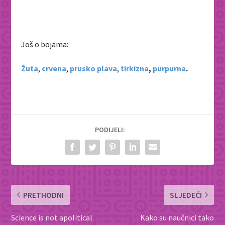
Još o bojama:
Žuta
,
crvena
,
prusko plava
,
tirkizna
,
purpurna
.
PODIJELI:
PRETHODNI
SLJEDEĆI
Science is not apolitical.
Kako su naučnici tako