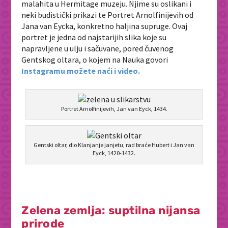
malahita u Hermitage muzeju. Njime su oslikani i
neki budistički prikazi te
Portret Arnolfinijevih od
Jana van Eycka, konkretno haljina supruge. Ovaj
portret je jedna od najstarijih slika koje su
napravljene u ulju i sačuvane, pored čuvenog
Gentskog oltara, o kojem na Nauka govori
Instagramu možete naći i video.
Portret Arnolfinijevih, Jan van Eyck, 1434.
Gentski oltar, dio Klanjanje janjetu, rad braće Hubert i Jan van
Eyck, 1420-1432.
Zelena zemlja: suptilna nijansa
prirode