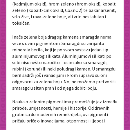
(kadmijum oksid), hrom zeleno (hrom oksid), kobalt
zeleno (kobalt-cink oksid, CoZnO
2
) te bakar arsenit,
vrlo žive, trava-zelene boje, ali vrlo nestabilan i
toksičan.
Inače zelena boja dragog kamena smaragda nema
veze s ovim pigmentom. Smaragdi su varijanta
minerala berila, koji je po svom sastavu jedan tip
aluminijumovog silikata. Aluminijumovi silikati po
sebi nisu nešto naročito – osim ako su smaragdi,
rubini (korund) ili neki poludragi kamen. U smaragdu
beril sadrži još i vanadijum i krom i upravo su oni
odgovorni za zelenu boju. No, ne možemo pretvoriti
smaragd u sitan prah i od njega dobiti boju.
Nauka o zelenim pigmentima premošćuje jaz između
prirode, umjetnosti, hemije i historije. Od drevnih
grobnica do modernih remek-djela, ovi pigmenti
pričaju priče o inovacijama, otpornosti i ljepoti.