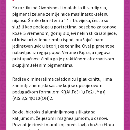
Za razliku od živopisnosti malahita ili verdigrija,
pigmenti zelene zemlje nude maslinasto-zelenu
nijansu. Široko korišteni u 14. i 15. vijeku, često su
služili kao podloga u portretima, posebno za tonove
kože. S vremenom, gornji slojevi nekih slika izblijede,
otkrivajući zelenu zemlju ispod, pružajući nam
jedinstven uvid u istorijske tehnike. Ovaj pigment se
nabavljao iz regija poput Verone i Kipra, a njegova
pristupačnost činila ga je praktičnom alternativom
skupljim zelenim pigmentima.
Radi se o mineralima celadonitu i glaukonitu, i ima
zanimljiv hemijski sastav koji se opisuje ovom
podugačkom formulom K[(Al,Fe
3+
),(Fe
2+
,Mg)]
(AlSi
3
,Si
4
)O
10
(OH)
2.
Dakle, hidroksid aluminijumovg silikata sa
kalijumom, željezom i magnezijumom, u osnovi.
Poznat je rimski mural koji predstavlja božicu Floru