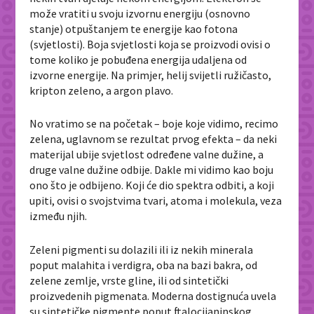
može vratiti u svoju izvornu energiju (osnovno
stanje) otpuštanjem te energije kao fotona
(svjetlosti). Boja svjetlosti koja se proizvodi ovisi o
tome koliko je pobuđena energija udaljena od
izvorne energije. Na primjer, helij svijetli ružičasto,
kripton zeleno, a argon plavo.
No vratimo se na početak – boje koje vidimo, recimo
zelena, uglavnom se rezultat prvog efekta – da neki
materijal ubije svjetlost određene valne dužine, a
druge valne dužine odbije. Dakle mi vidimo kao boju
ono što je odbijeno. Koji će dio spektra odbiti, a koji
upiti, ovisi o svojstvima tvari, atoma i molekula, veza
između njih.
Zeleni pigmenti su dolazili ili iz nekih minerala
poput malahita i verdigra, oba na bazi bakra, od
zelene zemlje, vrste gline, ili od sintetički
proizvedenih pigmenata. Moderna dostignuća uvela
su sintetičke pigmente poput ftalocijaninskog