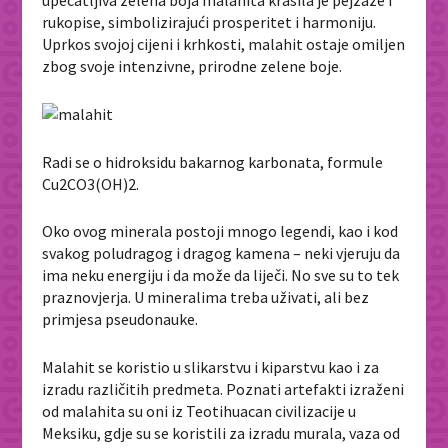
upečatljiva zelena boja malahita krasila je pejzaže i
rukopise, simbolizirajući prosperitet i harmoniju.
Uprkos svojoj cijeni i krhkosti, malahit ostaje omiljen
zbog svoje intenzivne, prirodne zelene boje.
Radi se o hidroksidu bakarnog karbonata, formule
Cu
2
CO
3
(OH)
2.
Oko ovog minerala postoji mnogo legendi, kao i kod
svakog poludragog i dragog kamena – neki vjeruju da
ima neku energiju i da može da liječi. No sve su to tek
praznovjerja. U mineralima treba uživati, ali bez
primjesa pseudonauke.
Malahit se koristio u slikarstvu i kiparstvu kao i za
izradu različitih predmeta. Poznati artefakti izraženi
od malahita su oni iz Teotihuacan civilizacije u
Meksiku, gdje su se koristili za izradu murala, vaza od