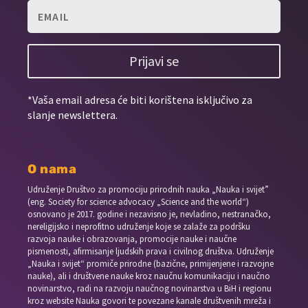
Prijavi se
*Vaša email adresa će biti korištena isključivo za
slanje newslettera.
O nama
Udruženje Društvo za promociju prirodnih nauka „Nauka i svijet”
(eng. Society for science advocacy „Science and the world“)
osnovano je 2017. godine i nezavisno je, nevladino, nestranačko,
nereligijsko i neprofitno udruženje koje se zalaže za podršku
razvoja nauke i obrazovanja, promocije nauke i naučne
pismenosti, afirmisanje ljudskih prava i civilnog društva. Udruženje
„Nauka i svijet“ promiče prirodne (bazične, primijenjene i razvojne
nauke), ali i društvene nauke kroz naučnu komunikaciju i naučno
novinarstvo, radi na razvoju naučnog novinarstva u BiH i regionu
kroz website Nauka govori te povezane kanale društvenih mreža i