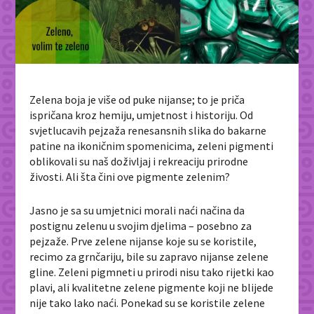
Zelena boja je više od puke nijanse; to je priča
ispričana kroz hemiju, umjetnost i historiju. Od
svjetlucavih pejzaža renesansnih slika do bakarne
patine na ikoničnim spomenicima, zeleni pigmenti
oblikovali su naš doživljaj i rekreaciju prirodne
živosti. Ali šta čini ove pigmente zelenim?
Jasno je sa su umjetnici morali naći načina da
postignu zelenu u svojim djelima – posebno za
pejzaže. Prve zelene nijanse koje su se koristile,
recimo za grnčariju, bile su zapravo nijanse zelene
gline. Zeleni pigmneti u prirodi nisu tako rijetki kao
plavi, ali kvalitetne zelene pigmente koji ne blijede
nije tako lako naći. Ponekad su se koristile zelene