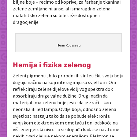
biljne boje – recimo od koprive, za farbanje tkanina i
zelene zemljane nijanse, ali smaragdno zelena i
malahitsko zelena su bile teže dostupne i
dragocjenije.
Henri Rousseau
Hemija i fizika zelenog
Zeleni pigmenti, bilo prirodni ili sintetički, svoju boju
duguju načinu na koji interagiraju sa svjetlom. Oni
reflektiraju zelene dijelove vidljivog spektra dok
apsorbiraju druge valne dužine. Drugi način da
materijal ima zelenu boje jeste da je zrači – kao
neonska ili led lampa. Ovdje boja, odnosno zelena
svjetlost nastaju tako da se pobude elektroni u
vanjskom elektronskom omotaču i oni odskoče na
viši energetski nivo. To se događa kada se na atome
nekih tvari djeluje nekom energijom. Elektron se