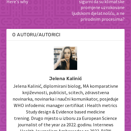
Here's why
sigurni da su klimatske
promjene uzrokovane
ljudskom djelatnošću, a ne
prirodnim procesima?
O AUTORU/AUTORICI
Jelena Kalinić
Jelena Kalinić, diplomirani biolog, MA komparativne
književnosti, publicist, scitech, zdravstvena
novinarka, novinarka i naučni komunikator, posjeduje
WHO infodemic manager certifikat i Health metrics
Study design & Evidence based medicine
trening. Drugo mjesto u izboru za European Science
journalist of the year za 2022. godinu. Internews
Health Journalism Ambassador za 2022. BIRN