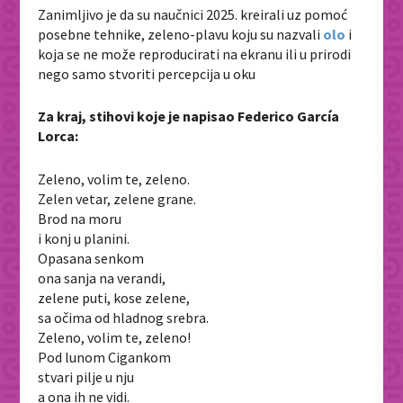
Zanimljivo je da su naučnici 2025. kreirali uz pomoć
posebne tehnike, zeleno-plavu koju su nazvali
olo
i
koja se ne može reproducirati na ekranu ili u prirodi
nego samo stvoriti percepcija u oku
Za kraj, stihovi koje je napisao Federico García
Lorca:
Zeleno, volim te, zeleno.
Zelen vetar, zelene grane.
Brod na moru
i konj u planini.
Opasana senkom
ona sanja na verandi,
zelene puti, kose zelene,
sa očima od hladnog srebra.
Zeleno, volim te, zeleno!
Pod lunom Cigankom
stvari pilje u nju
a ona ih ne vidi.