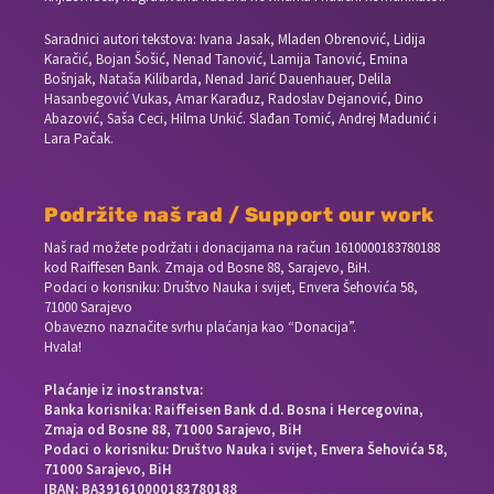
Saradnici autori tekstova: Ivana Jasak, Mladen Obrenović, Lidija
Karačić, Bojan Šošić, Nenad Tanović, Lamija Tanović, Emina
Bošnjak, Nataša Kilibarda, Nenad Jarić Dauenhauer, Delila
Hasanbegović Vukas, Amar Karađuz, Radoslav Dejanović, Dino
Abazović, Saša Ceci, Hilma Unkić. Slađan Tomić, Andrej Madunić i
Lara Pačak.
Podržite naš rad / Support our work
Naš rad možete podržati i donacijama na račun
1610000183780188
kod Raiffesen Bank. Zmaja od Bosne 88, Sarajevo, BiH.
Podaci o korisniku: Društvo Nauka i svijet, Envera Šehovića 58,
71000 Sarajevo
Obavezno naznačite svrhu plaćanja kao “Donacija”.
Hvala!
Plaćanje iz inostranstva:
Banka korisnika: Raiffeisen Bank d.d. Bosna i Hercegovina,
Zmaja od Bosne 88, 71000 Sarajevo, BiH
Podaci o korisniku: Društvo Nauka i svijet, Envera Šehovića 58,
71000 Sarajevo, BiH
IBAN: BA391610000183780188