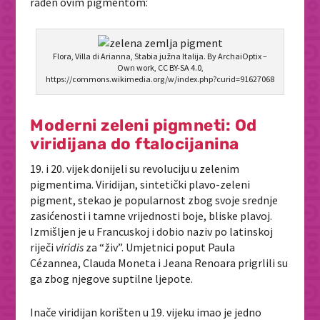
rađen ovim pigmentom:
Flora, Villa di Arianna, Stabia južna Italija. By ArchaiOptix –
Own work, CC BY-SA 4.0,
https://commons.wikimedia.org/w/index.php?curid=91627068
Moderni zeleni pigmneti: Od
viridijana do ftalocijanina
19. i 20. vijek donijeli su revoluciju u zelenim
pigmentima. Viridijan, sintetički plavo-zeleni
pigment, stekao je popularnost zbog svoje srednje
zasićenosti i tamne vrijednosti boje, bliske plavoj.
Izmišljen je u Francuskoj i dobio naziv po latinskoj
riječi
viridis
za “živ”. Umjetnici poput Paula
Cézannea,
Clauda Moneta i Jeana Renoara prigrlili su
ga zbog njegove suptilne ljepote.
Inače viridijan korišten u 19. vijeku imao je jedno