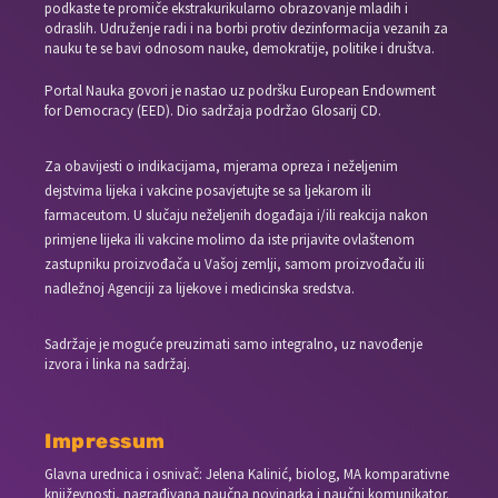
podkaste te promiče ekstrakurikularno obrazovanje mladih i
odraslih. Udruženje radi i na borbi protiv dezinformacija vezanih za
nauku te se bavi odnosom nauke, demokratije, politike i društva.
Portal Nauka govori je nastao uz podršku European Endowment
for Democracy (EED). Dio sadržaja podržao Glosarij CD.
Za obavijesti o indikacijama, mjerama opreza i neželjenim
dejstvima lijeka i vakcine posavjetujte se sa ljekarom ili
farmaceutom. U slučaju neželjenih događaja i/ili reakcija nakon
primjene lijeka ili vakcine molimo da iste prijavite ovlaštenom
zastupniku proizvođača u Vašoj zemlji, samom proizvođaču ili
nadležnoj Agenciji za lijekove i medicinska sredstva.
Sadržaje je moguće preuzimati samo integralno, uz navođenje
izvora i linka na sadržaj.
Impressum
Glavna urednica i osnivač: Jelena Kalinić, biolog, MA komparativne
književnosti, nagrađivana naučna novinarka i naučni komunikator.