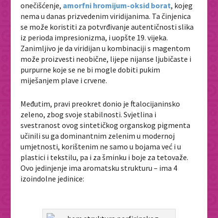
onečišćenje,
amorfni hromijum-oksid borat
, kojeg
nema u danas prizvedenim viridijanima. Ta činjenica
se može koristiti za potvrđivanje autentičnosti slika
iz perioda impresionizma, i uopšte 19. vijeka.
Zanimljivo je da viridijan u kombinaciji s magentom
može proizvesti neobične, lijepe nijanse ljubičaste i
purpurne koje se ne bi mogle dobiti pukim
miješanjem plave i crvene.
Međutim, pravi preokret donio je ftalocijaninsko
zeleno, zbog svoje stabilnosti. Svjetlina i
svestranost ovog sintetičkog organskog pigmenta
učinili su ga dominantnim zelenim u modernoj
umjetnosti, korištenim ne samo u bojama već i u
plastici i tekstilu, pa i za šminku i boje za tetovaže.
Ovo jedinjenje ima aromatsku strukturu – ima 4
izoindolne jedinice: