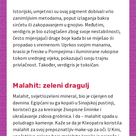
Istorijski, umjetnici su ovaj pigment dobivali vrlo
zanimljivim metodama, poput izlaganja bakra
sirćetu ili zakopavanjem u gnojivo. Međutim,
verdigris je bio ozloglašen zbog svoje nestabilnosti,
često mijenjajući druge boje kada bi se miješao ili
propadao s vremenom. Uprkos svojim manama,
krasio je freske u Pompejima i iluminirane rukopise
tokom srednjeg vijeka, pokazujući svoju trajnu
privlačnost. Također, verdigris je toksičan.
Malahit: zeleni dragulj
Malahit, svijetlozeleni mineral, bio je cijenjen od
davnina. Egipćani su ga kopali u Sinajskoj pustinji,
koristeći ga za kreiranje živopisne šminke i
ukrašavanje zidova grobnica. I da – malahit spada u
poludrago kamenje. Kaže se da je Kleopatra koristila
malahit za svoj prepoznatljiv make-up za oči. U Kini,